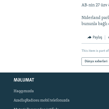
AB-nin 27 üzv ö
Niderland parla
bununla bağlı 
Paylaş
This item is part of
Dünya xəbərləri
MƏLUMAT
Haqqımızda
AzadlıqRadiosu mobil telefonuzda