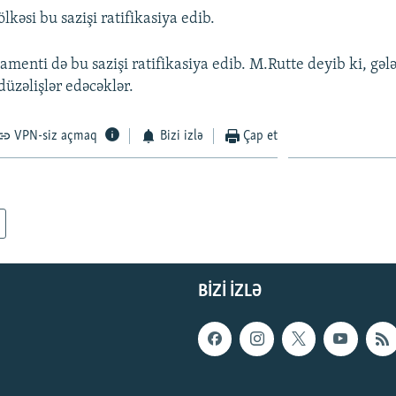
lkəsi bu sazişi ratifikasiya edib.
menti də bu sazişi ratifikasiya edib. M.Rutte deyib ki, gəl
düzəlişlər edəcəklər.
VPN-siz açmaq
Bizi izlə
Çap et
BIZI IZLƏ