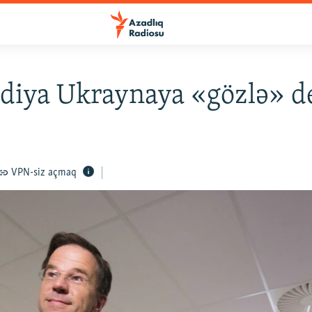
diya Ukraynaya «gözlə» d
VPN-siz açmaq