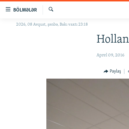
Keçid
BÖLMƏLƏR
linkləri
Axtar
Əsas
2026, 08 Avqust, şənbə, Bakı vaxtı 23:18
GÜNDƏM
məzmuna
#İZAHLA
Hollan
qayıt
Əsas
KORRUPSIOMETR
naviqasiyaya
Aprel 09, 2016
#ƏSLINDƏ
qayıt
Axtarışa
FƏRQƏ BAX
Paylaş
keç
QANUNI DOĞRU
ARAŞDIRMA
MULTIMEDIA
RADIO ARXIV
VIDEO
HAQQIMIZDA
FOTOQALEREYA
OXU ZALI