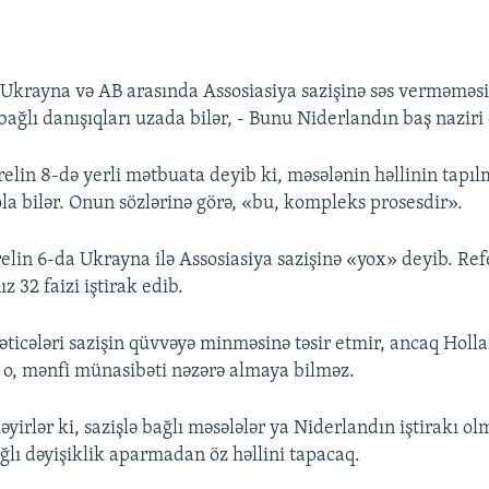
Ukrayna və AB arasında Assosiasiya sazişinə səs verməməsi
 bağlı danışıqları uzada bilər, - Bunu Niderlandın baş naziri
elin 8-də yerli mətbuata deyib ki, məsələnin həllinin tapıl
ola bilər. Onun sözlərinə görə, «bu, kompleks prosesdir».
elin 6-da Ukrayna ilə Assosiasiya sazişinə «yox» deyib. R
ız 32 faizi iştirak edib.
ticələri sazişin qüvvəyə minməsinə təsir etmir, ancaq Holl
i, o, mənfi münasibəti nəzərə almaya bilməz.
əyirlər ki, sazişlə bağlı məsələlər ya Niderlandın iştirakı o
ğlı dəyişiklik aparmadan öz həllini tapacaq.