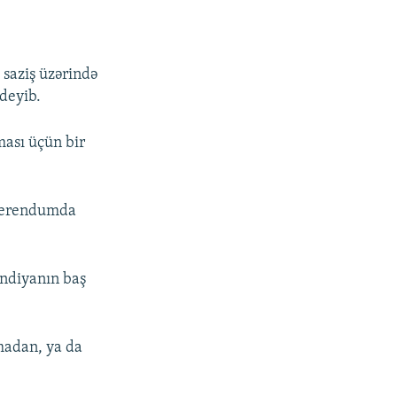
 saziş üzərində
 deyib.
ması üçün bir
eferendumda
andiyanın baş
lmadan, ya da