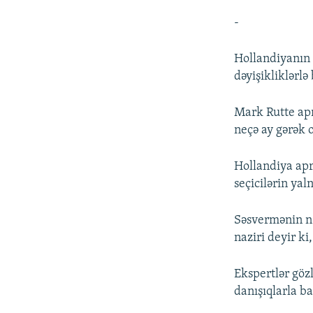
-
Hollandiyanın 
dəyişikliklərlə
Mark Rutte apr
neçə ay gərək 
Hollandiya apr
seçicilərin yaln
Səsvermənin nə
naziri deyir k
Ekspertlər gözl
danışıqlarla ba