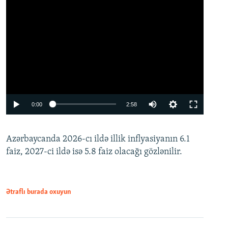
Auto
0:00
2:58
240p
Azərbaycanda 2026-cı ildə illik inflyasiyanın 6.1
360p
faiz, 2027-ci ildə isə 5.8 faiz olacağı gözlənilir.
480p
720p
1080p
Ətraflı burada oxuyun