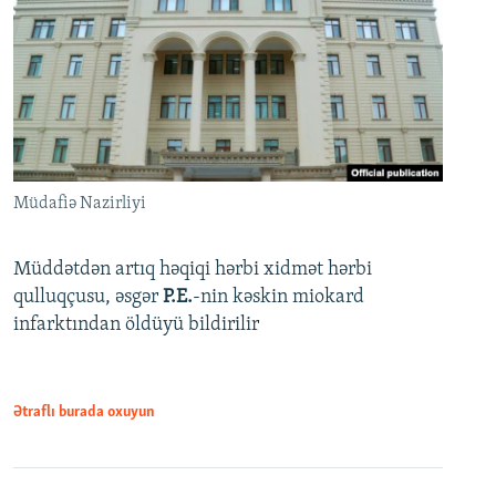
Müdafiə Nazirliyi
Müddətdən artıq həqiqi hərbi xidmət hərbi
qulluqçusu, əsgər
P.E.
-nin kəskin miokard
infarktından öldüyü bildirilir
Ətraflı burada oxuyun