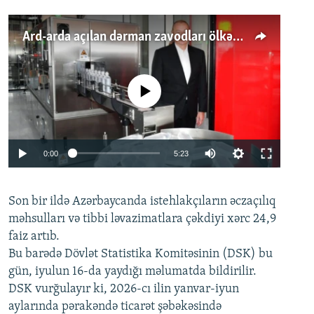
Ard-arda açılan dərman zavodları ölkənin tələbatını ödəyirmi?
No media source currently available
Auto
0:00
5:23
240p
Son bir ildə Azərbaycanda istehlakçıların
360p
əczaçılıq
məhsulları və tibbi ləvazimatlara çəkdiyi xərc 24,9
480p
Auto
240p
360p
480p
faiz artıb.
720p
Bu barədə Dövlət Statistika Komitəsinin (DSK) bu
720p
1080p
gün, iyulun 16-da yaydığı məlumatda bildirilir.
1080p
DSK vurğulayır ki, 2026-cı ilin yanvar-iyun
aylarında pərakəndə ticarət şəbəkəsində