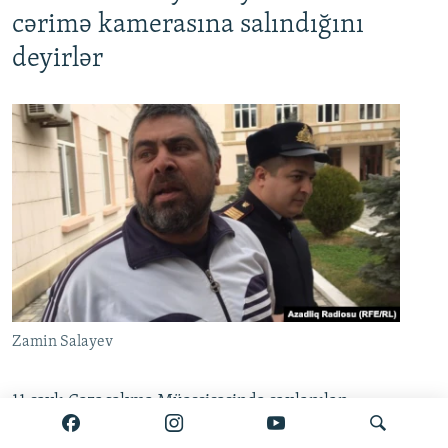
cərimə kamerasına salındığını
deyirlər
Zamin Salayev
11 saylı Cəzaçəkmə Müəssisəsində saxlanılan
müxalif Azərbaycan Xalq Cəbhəsi Partiyası