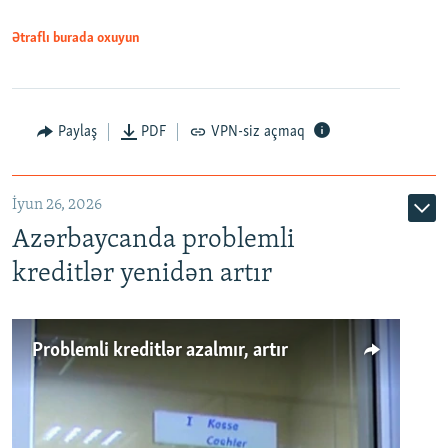
Ətraflı burada oxuyun
Auto
240p
360p
480p
Paylaş
PDF
VPN-siz açmaq
720p
1080p
İyun 26, 2026
Azərbaycanda problemli
kreditlər yenidən artır
Problemli kreditlər azalmır, artır