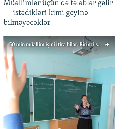
Müəllimlər üçün də tələblər gəlir
— istədikləri kimi geyinə
bilməyəcəklər
50 min müəllim işini itirə bilər. Birinci sinfə gedənlər azalır