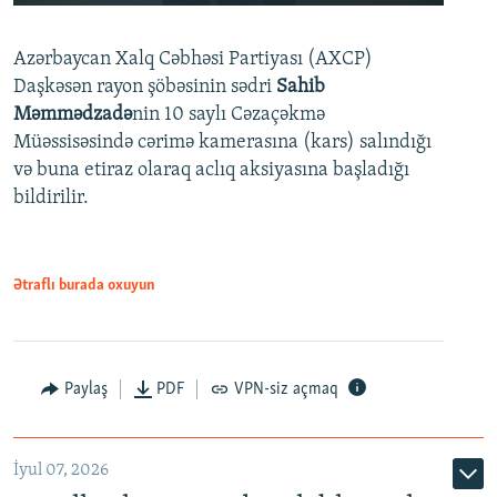
240p
Azərbaycan Xalq Cəbhəsi Partiyası (AXCP)
360p
Daşkəsən rayon şöbəsinin sədri
Sahib
480p
Auto
240p
360p
480p
Məmmədzadə
nin 10 saylı Cəzaçəkmə
720p
Müəssisəsində cərimə kamerasına (kars) salındığı
720p
1080p
və buna etiraz olaraq aclıq aksiyasına başladığı
1080p
bildirilir.
Ətraflı burada oxuyun
Paylaş
PDF
VPN-siz açmaq
İyul 07, 2026