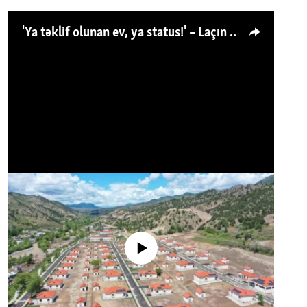
'Ya təklif olunan ev, ya status!' – Laçın köçkünü: 'Laçından başqa heç hara!'
No media source currently available