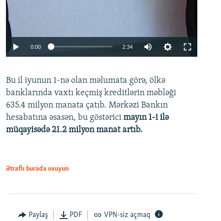
Auto
0:00
2:34
240p
Bu il iyunun 1-nə olan məlumata görə, ölkə
360p
banklarında vaxtı keçmiş kreditlərin məbləği
480p
635.4 milyon manata çatıb. Mərkəzi Bankın
720p
hesabatına əsasən, bu göstərici
mayın 1-i ilə
müqayisədə 21.2 milyon manat artıb.
1080p
Ətraflı burada oxuyun
Auto
240p
360p
480p
Paylaş
PDF
VPN-siz açmaq