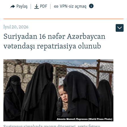
Paylaş
PDF
VPN-siz açmaq
İyul 20, 2026
Auto
240p
360p
480p
Suriyadan 16 nəfər Azərbaycan
720p
1080p
vətəndaşı repatriasiya olunub
Suriyanın şimalında qaçqın düşərgəsi, arxiv fotosu