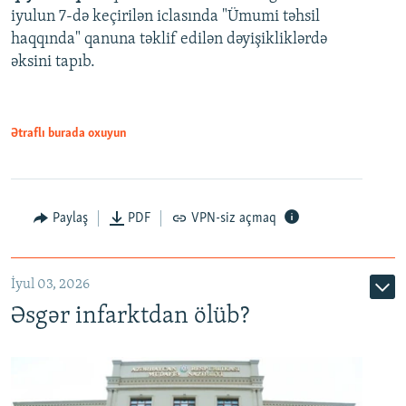
iyulun 7-də keçirilən iclasında "Ümumi təhsil
720p
haqqında" qanuna təklif edilən dəyişikliklərdə
əksini tapıb.
1080p
Ətraflı burada oxuyun
Auto
240p
360p
480p
Paylaş
PDF
VPN-siz açmaq
720p
1080p
İyul 03, 2026
Əsgər infarktdan ölüb?