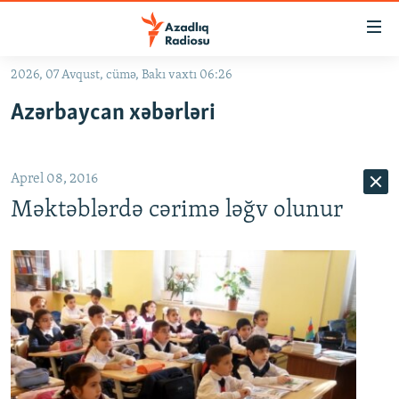
Keçid
linkləri
Əsas
2026, 07 Avqust, cümə, Bakı vaxtı 06:26
məzmuna
GÜNDƏM
Azərbaycan xəbərləri
qayıt
#İZAHLA
Əsas
KORRUPSIOMETR
naviqasiyaya
Aprel 08, 2016
qayıt
#ƏSLINDƏ
Axtarışa
Məktəblərdə cərimə ləğv olunur
FƏRQƏ BAX
keç
QANUNI DOĞRU
ARAŞDIRMA
MULTIMEDIA
RADIO ARXIV
VIDEO
HAQQIMIZDA
FOTOQALEREYA
OXU ZALI