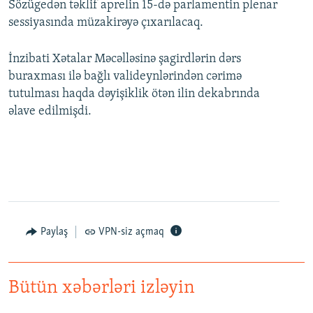
Sözügedən təklif aprelin 15-də parlamentin plenar
sessiyasında müzakirəyə çıxarılacaq.
İnzibati Xətalar Məcəlləsinə şagirdlərin dərs
buraxması ilə bağlı valideynlərindən cərimə
tutulması haqda dəyişiklik ötən ilin dekabrında
əlave edilmişdi.
Paylaş
VPN-siz açmaq
Bütün xəbərləri izləyin