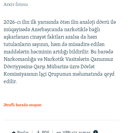
Arxiv fotosu
2026-cı ilin ilk yarısında ötən ilin analoji dövrü ilə
müqayisədə Azərbaycanda narkotiklə bağlı
aşkarlanan cinayət faktları azalsa da həm
tutulanların sayının, həm də müsadirə edilən
maddələrin həcminin artdığı bildirilir. Bu barədə
Narkomanlığa və Narkotik Vasitələrin Qanunsuz
Dövriyyəsinə Qarşı Mübarizə üzrə Dövlət
Komissiyasının İşçi Qrupunun məlumatında qeyd
edilir.
Ətraflı burada oxuyun
Paylaş
PDF
VPN-siz açmaq