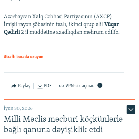
Azərbaycan Xalq Cəbhəsi Partiyasının (AXCP)
İmişli rayon şöbəsinin fəalı, ikinci qrup əlil
Vüqar
Qədirli
2 il müddətinə azadlıqdan məhrum edilib.
Ətraflı burada oxuyun
Paylaş
PDF
VPN-siz açmaq
İyun 30, 2026
Milli Məclis məcburi köçkünlərlə
bağlı qanuna dəyişiklik etdi