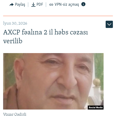
Paylaş
PDF
VPN-siz açmaq
İyun 30, 2026
AXCP fəalına 2 il həbs cəzası
verilib
Vüqar Qədirli