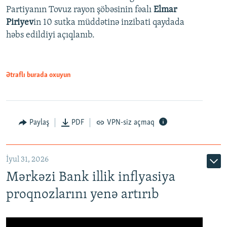
Partiyanın Tovuz rayon şöbəsinin fəalı
Elmar
Piriyev
in 10 sutka müddətinə inzibati qaydada
həbs edildiyi açıqlanıb.
Ətraflı burada oxuyun
Paylaş
PDF
VPN-siz açmaq
İyul 31, 2026
Mərkəzi Bank illik inflyasiya
proqnozlarını yenə artırıb