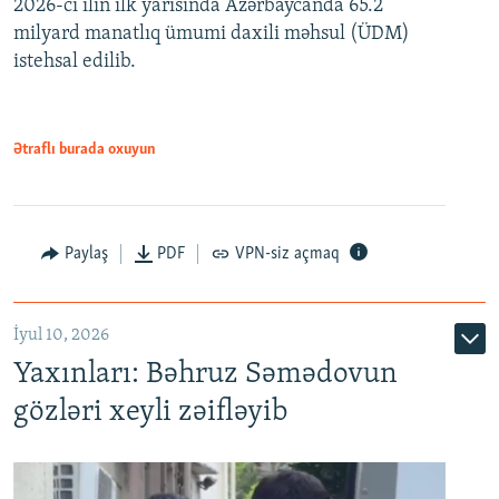
2026-cı ilin ilk yarısında Azərbaycanda 65.2
360p
milyard manatlıq ümumi daxili məhsul (ÜDM)
480p
Auto
240p
360p
480p
istehsal edilib.
720p
720p
1080p
1080p
Ətraflı burada oxuyun
Paylaş
PDF
VPN-siz açmaq
İyul 10, 2026
Yaxınları: Bəhruz Səmədovun
gözləri xeyli zəifləyib