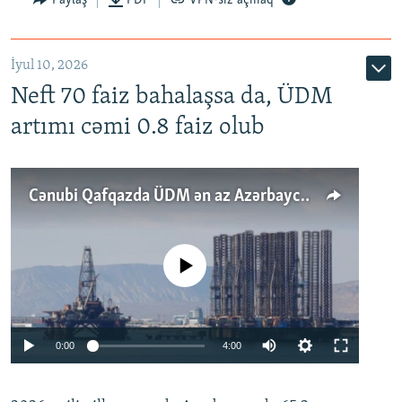
İyul 10, 2026
Neft 70 faiz bahalaşsa da, ÜDM
artımı cəmi 0.8 faiz olub
Cənubi Qafqazda ÜDM ən az Azərbaycanda artır: Qonşuları niyə Bakını qabaqlaya bilir?
No media source currently available
Auto
0:00
4:00
240p