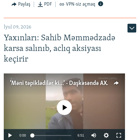
Paylaş
PDF
VPN-siz açmaq
İyul 09, 2026
Yaxınları: Sahib Məmmədzadə
karsa salınıb, aclıq aksiyası
keçirir
'Məni təpiklədilər ki...' - Daşkəsəndə AXCP fəalının yaxınları onun həbsinə etiraz edirlər
No media source currently available
Auto
0:00
6:51