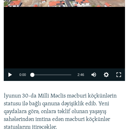
Auto
0:00
2:46
240p
İyunun 30-da Milli Məclis məcburi köçkünlərin
360p
statusu ilə bağlı qanuna dəyişiklik edib. Yeni
480p
qaydalara görə, onlara təklif olunan yaşayış
720p
sahələrindən imtina edən məcburi köçkünlər
statuslarını itirəcəklər.
1080p