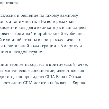
вросоюза.
дискуссия и решение по такому важному
овиях анонимности. «Но есть реальная
аправлении виз для американцев и канадцев»,
одорвать огромный и прибыльный турбизнес
ой или иной страны в программу визовых
ми нелегальной иммиграции в Америку и
нию к каждой стране.
шингтоном находятся в критической точке,
сатлантическое соглашение, известное как
 до того, как президент США Барак Обама
я президент США должен побывать в Европе.
Как украинские "беркутовцы" с Майдана стали ОМОНом с Тверской
EMBED
PAYLAŞ