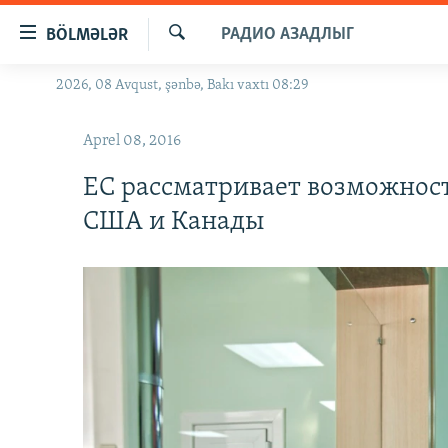
Keçid
РАДИО АЗАДЛЫГ
BÖLMƏLƏR
linkləri
Axtar
Əsas
2026, 08 Avqust, şənbə, Bakı vaxtı 08:29
GÜNDƏM
məzmuna
#İZAHLA
qayıt
Aprel 08, 2016
Əsas
KORRUPSIOMETR
naviqasiyaya
ЕС рассматривает возможност
#ƏSLINDƏ
qayıt
США и Канады
Axtarışa
FƏRQƏ BAX
keç
QANUNI DOĞRU
ARAŞDIRMA
MULTIMEDIA
RADIO ARXIV
VIDEO
HAQQIMIZDA
FOTOQALEREYA
OXU ZALI