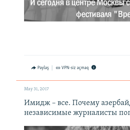
0:00
0:02:18
Paylaş
VPN-siz açmaq
May 31, 2017
Имидж – все. Почему азерба
независимые журналисты по