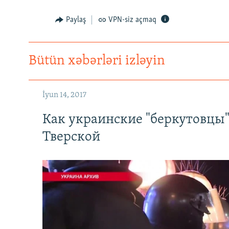
Paylaş
VPN-siz açmaq
Bütün xəbərləri izləyin
İyun 14, 2017
Как украинские "беркутовцы
Тверской