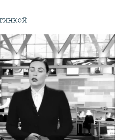
ртинкой
currently available