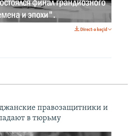
Имидж – все. Почему азербайджанские правозащитники и независимые журналисты попадают в тюрьму
EMBED
PAYLAŞ
Direct-ə keçid
EMBED
PAYLAŞ
йджанские правозащитники и
падают в тюрьму