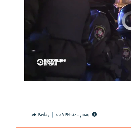
No media source 
Первый канал с реальной картинкой
0:00
0:07:18
Paylaş
VPN-siz açmaq