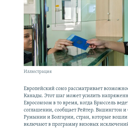
İNFOQRAFIKA
AZƏRBAYCAN ƏDƏBIYYATI KITABXANASI
MISSIYAMIZ
KARIKATURA
İSLAM VƏ DEMOKRATIYA
PEŞƏ ETIKASI VƏ JURNALISTIKA
STANDARTLARIMIZ
İZ - MƏDƏNIYYƏT PROQRAMI
MATERIALLARIMIZDAN ISTIFADƏ
AZADLIQRADIOSU MOBIL TELEFONUNUZDA
BIZIMLƏ ƏLAQƏ
XƏBƏR BÜLLETENLƏRIMIZ
Иллюстрация
Европейский союз рассматривает возможнос
Канады. Этот шаг может усилить напряжен
Евросоюзом в то время, когда Брюссель вед
соглашении, сообщает Рейтер. Вашингтон и 
Румынии и Болгарии, стран, которые вошли 
включают в программу визовых исключений