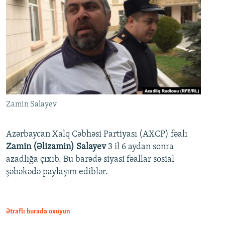
Zamin Salayev
Azərbaycan Xalq Cəbhəsi Partiyası (AXCP) fəalı
Zamin (Əlizamin) Salayev
3 il 6 aydan sonra
azadlığa çıxıb. Bu barədə siyasi fəallar sosial
şəbəkədə paylaşım ediblər.
Ətraflı burada oxuyun