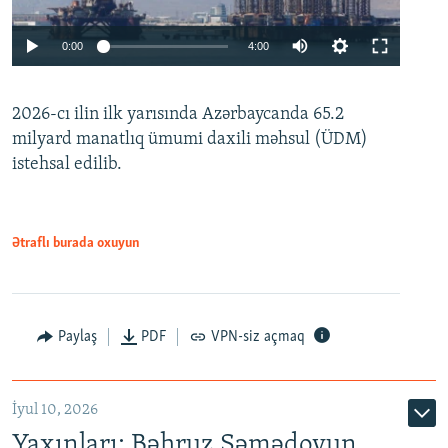
Auto
0:00
4:00
240p
2026-cı ilin ilk yarısında Azərbaycanda 65.2
360p
milyard manatlıq ümumi daxili məhsul (ÜDM)
480p
Auto
240p
360p
480p
istehsal edilib.
720p
720p
1080p
1080p
Ətraflı burada oxuyun
Paylaş
PDF
VPN-siz açmaq
İyul 10, 2026
Yaxınları: Bəhruz Səmədovun