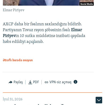
Elmar Piriyev
AXCP daha bir fəalının saxlandığını bildirib.
Partiyanın Tovuz rayon şöbəsinin fəalı
Elmar
Piriyev
in 10 sutka müddətinə inzibati qaydada
həbs edildiyi açıqlanıb.
Ətraflı burada oxuyun
Paylaş
PDF
VPN-siz açmaq
İyul 31, 2026