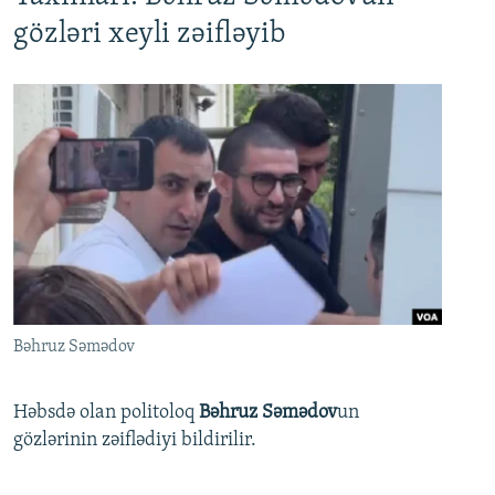
gözləri xeyli zəifləyib
Bəhruz Səmədov
Həbsdə olan politoloq
Bəhruz Səmədov
un
gözlərinin zəiflədiyi bildirilir.