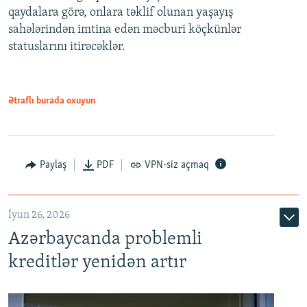
480p
qaydalara görə, onlara təklif olunan yaşayış
720p
sahələrindən imtina edən məcburi köçkünlər
statuslarını itirəcəklər.
1080p
Ətraflı burada oxuyun
Auto
240p
360p
480p
Paylaş
PDF
VPN-siz açmaq
720p
1080p
İyun 26, 2026
Azərbaycanda problemli
kreditlər yenidən artır