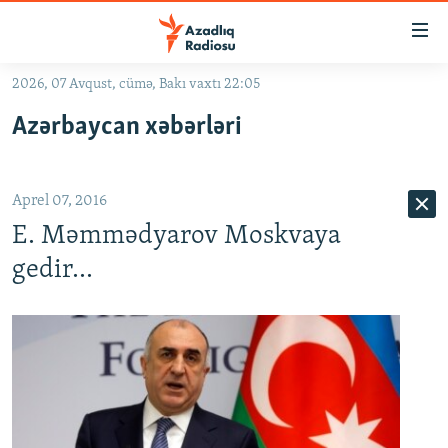
Keçid
linkləri
Əsas
2026, 07 Avqust, cümə, Bakı vaxtı 22:05
məzmuna
GÜNDƏM
Azərbaycan xəbərləri
qayıt
#İZAHLA
Əsas
KORRUPSIOMETR
naviqasiyaya
Aprel 07, 2016
qayıt
#ƏSLINDƏ
Axtarışa
E. Məmmədyarov Moskvaya
FƏRQƏ BAX
keç
gedir...
QANUNI DOĞRU
ARAŞDIRMA
MULTIMEDIA
RADIO ARXIV
VIDEO
HAQQIMIZDA
FOTOQALEREYA
OXU ZALI