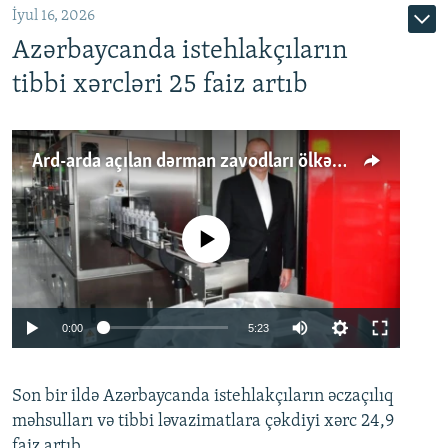
İyul 16, 2026
Azərbaycanda istehlakçıların
tibbi xərcləri 25 faiz artıb
Ard-arda açılan dərman zavodları ölkənin tələbatını ödəyirmi?
No media source currently available
Auto
0:00
5:23
240p
Son bir ildə Azərbaycanda istehlakçıların
360p
əczaçılıq
məhsulları və tibbi ləvazimatlara çəkdiyi xərc 24,9
480p
Auto
240p
360p
480p
faiz artıb.