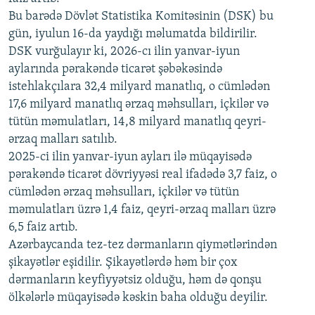
720p
Bu barədə Dövlət Statistika Komitəsinin (DSK) bu
720p
1080p
gün, iyulun 16-da yaydığı məlumatda bildirilir.
1080p
DSK vurğulayır ki, 2026-cı ilin yanvar-iyun
aylarında pərakəndə ticarət şəbəkəsində
istehlakçılara 32,4 milyard manatlıq, o cümlədən
17,6 milyard manatlıq ərzaq məhsulları, içkilər və
tütün məmulatları, 14,8 milyard manatlıq qeyri-
ərzaq malları satılıb.
2025-ci ilin yanvar-iyun ayları ilə müqayisədə
pərakəndə ticarət dövriyyəsi real ifadədə 3,7 faiz, o
cümlədən ərzaq məhsulları, içkilər və tütün
məmulatları üzrə 1,4 faiz, qeyri-ərzaq malları üzrə
6,5 faiz artıb.
Azərbaycanda tez-tez dərmanların qiymətlərindən
şikayətlər eşidilir. Şikayətlərdə həm bir çox
dərmanların keyfiyyətsiz olduğu, həm də qonşu
ölkələrlə müqayisədə kəskin baha olduğu deyilir.