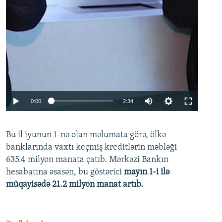
Auto
0:00
2:34
240p
Bu il iyunun 1-nə olan məlumata görə, ölkə
360p
banklarında vaxtı keçmiş kreditlərin məbləği
480p
635.4 milyon manata çatıb. Mərkəzi Bankın
720p
hesabatına əsasən, bu göstərici
mayın 1-i ilə
müqayisədə 21.2 milyon manat artıb.
1080p