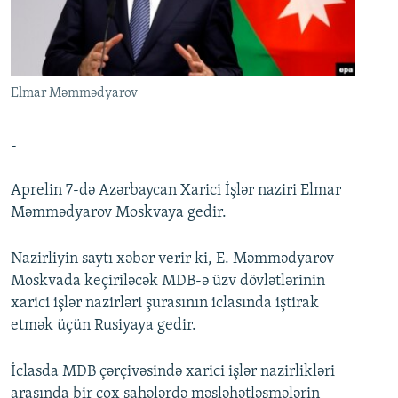
İNFOQRAFIKA
AZƏRBAYCAN ƏDƏBIYYATI KITABXANASI
MISSIYAMIZ
BIZI IZLƏ
KARIKATURA
İSLAM VƏ DEMOKRATIYA
PEŞƏ ETIKASI VƏ JURNALISTIKA STANDARTLARIMIZ
İZ - MƏDƏNIYYƏT PROQRAMI
MATERIALLARIMIZDAN ISTIFADƏ
Elmar Məmmədyarov
AZADLIQRADIOSU MOBIL TELEFONUNUZDA
RFE/RL-in bütün saytları
BIZIMLƏ ƏLAQƏ
-
XƏBƏR BÜLLETENLƏRIMIZ
Aprelin 7-də Azərbaycan Xarici İşlər naziri Elmar
Məmmədyarov Moskvaya gedir.
Nazirliyin saytı xəbər verir ki, E. Məmmədyarov
Moskvada keçiriləcək MDB-ə üzv dövlətlərinin
xarici işlər nazirləri şurasının iclasında iştirak
etmək üçün Rusiyaya gedir.
İclasda MDB çərçivəsində xarici işlər nazirlikləri
arasında bir çox sahələrdə məsləhətləşmələrin