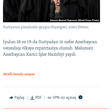
Suriyanın şimalında qaçqın düşərgəsi, arxiv fotosu
İyulun 18 və 19-da Suriyadan 16 nəfər Azərbaycan
vətəndaşı ölkəyə repatriasiya olunub. Məlumatı
Azərbaycan Xarici İşlər Nazirliyi yayıb.
Ətraflı burada oxuyun
Paylaş
PDF
VPN-siz açmaq