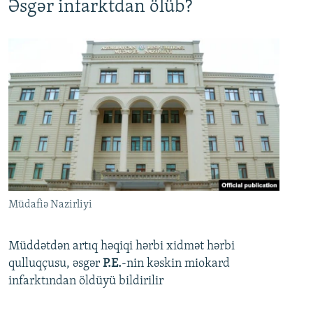
Əsgər infarktdan ölüb?
Müdafiə Nazirliyi
Müddətdən artıq həqiqi hərbi xidmət hərbi
qulluqçusu, əsgər
P.E.
-nin kəskin miokard
infarktından öldüyü bildirilir