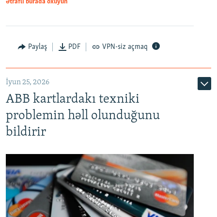
Ətraflı burada oxuyun
Auto
240p
360p
480p
Paylaş
PDF
VPN-siz açmaq
720p
1080p
İyun 25, 2026
ABB kartlardakı texniki
problemin həll olunduğunu
bildirir