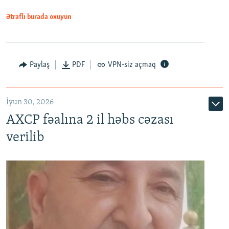
Ətraflı burada oxuyun
Paylaş
PDF
VPN-siz açmaq
İyun 30, 2026
AXCP fəalına 2 il həbs cəzası
verilib