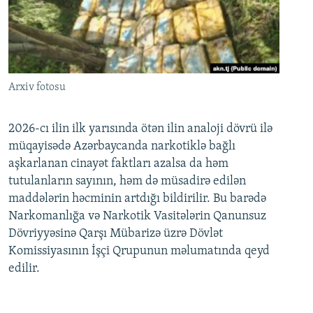
Arxiv fotosu
2026-cı ilin ilk yarısında ötən ilin analoji dövrü ilə
müqayisədə Azərbaycanda narkotiklə bağlı
aşkarlanan cinayət faktları azalsa da həm
tutulanların sayının, həm də müsadirə edilən
maddələrin həcminin artdığı bildirilir. Bu barədə
Narkomanlığa və Narkotik Vasitələrin Qanunsuz
Dövriyyəsinə Qarşı Mübarizə üzrə Dövlət
Komissiyasının İşçi Qrupunun məlumatında qeyd
edilir.