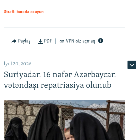
720p
1080p
Ətraflı burada oxuyun
Paylaş
PDF
VPN-siz açmaq
İyul 20, 2026
Auto
240p
360p
480p
Suriyadan 16 nəfər Azərbaycan
720p
1080p
vətəndaşı repatriasiya olunub