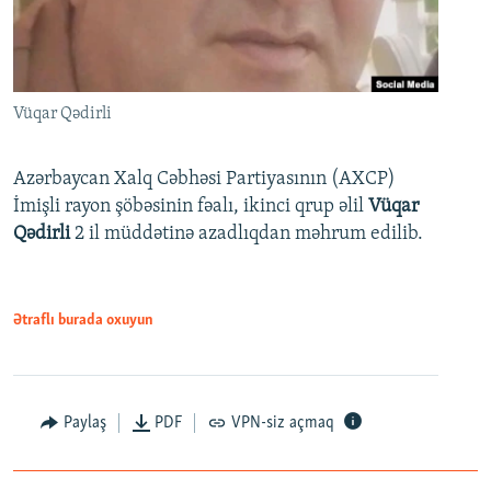
Vüqar Qədirli
Azərbaycan Xalq Cəbhəsi Partiyasının (AXCP)
İmişli rayon şöbəsinin fəalı, ikinci qrup əlil
Vüqar
Qədirli
2 il müddətinə azadlıqdan məhrum edilib.
Ətraflı burada oxuyun
Paylaş
PDF
VPN-siz açmaq