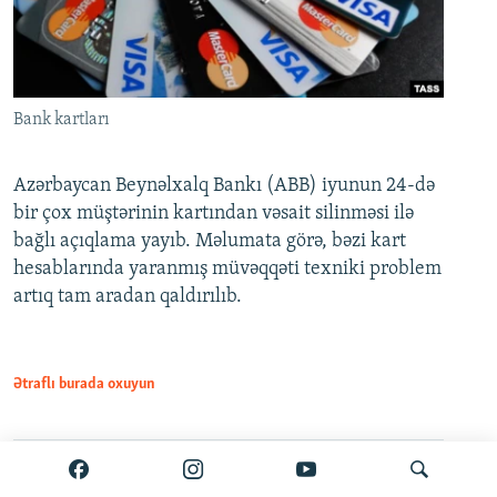
Bank kartları
Azərbaycan Beynəlxalq Bankı (ABB) iyunun 24-də
bir çox müştərinin kartından vəsait silinməsi ilə
bağlı açıqlama yayıb. Məlumata görə, bəzi kart
hesablarında yaranmış müvəqqəti texniki problem
artıq tam aradan qaldırılıb.
Ətraflı burada oxuyun
Paylaş
PDF
VPN-siz açmaq