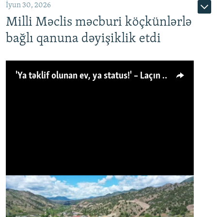
İyun 30, 2026
Milli Məclis məcburi köçkünlərlə
bağlı qanuna dəyişiklik etdi
'Ya təklif olunan ev, ya status!' – Laçın köçkünü: 'Laçından başqa heç hara!'