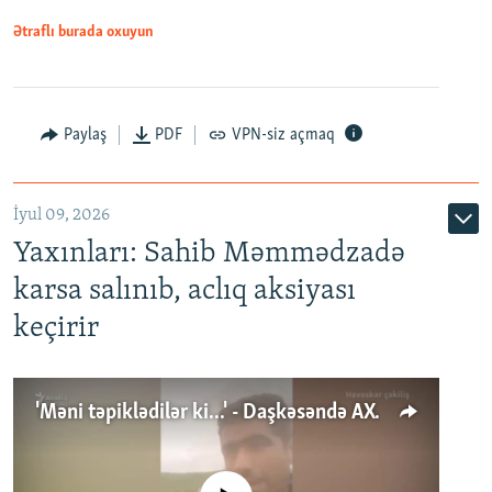
Ətraflı burada oxuyun
Paylaş
PDF
VPN-siz açmaq
İyul 09, 2026
Yaxınları: Sahib Məmmədzadə
karsa salınıb, aclıq aksiyası
keçirir
'Məni təpiklədilər ki...' - Daşkəsəndə AXCP fəalının yaxınları onun həbsinə etiraz edirlər