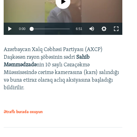
No media source currently available
Auto
0:00
6:51
240p
Azərbaycan Xalq Cəbhəsi Partiyası (AXCP)
360p
Daşkəsən rayon şöbəsinin sədri
Sahib
480p
Auto
240p
360p
480p
Məmmədzadə
nin 10 saylı Cəzaçəkmə
720p
Müəssisəsində cərimə kamerasına (kars) salındığı
720p
1080p
və buna etiraz olaraq aclıq aksiyasına başladığı
1080p
bildirilir.
Ətraflı burada oxuyun