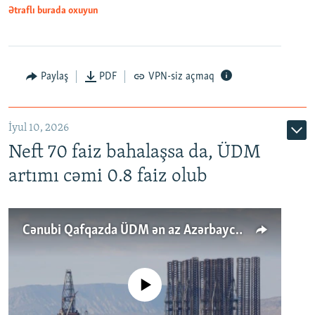
Ətraflı burada oxuyun
Paylaş
PDF
VPN-siz açmaq
İyul 10, 2026
Neft 70 faiz bahalaşsa da, ÜDM
artımı cəmi 0.8 faiz olub
Cənubi Qafqazda ÜDM ən az Azərbaycanda artır: Qonşuları niyə Bakını qabaqlaya bilir?
No media source currently available