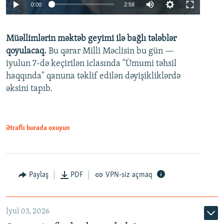
Auto
0:00
2:58
240p
Müəllimlərin məktəb geyimi ilə bağlı tələblər
360p
qoyulacaq.
Bu qərar Milli Məclisin bu gün —
480p
iyulun 7-də keçirilən iclasında "Ümumi təhsil
720p
haqqında" qanuna təklif edilən dəyişikliklərdə
əksini tapıb.
1080p
Ətraflı burada oxuyun
Auto
240p
360p
480p
Paylaş
PDF
VPN-siz açmaq
720p
1080p
İyul 03, 2026