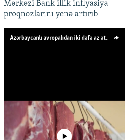
Mərkəzi Bank illik inflyasiya
proqnozlarını yenə artırıb
Azərbaycanlı avropalıdan iki dəfə az ət yeyir, amma... 'Qiymət artımı qaçılmazdır'
No media source currently available