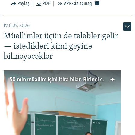
Paylaş
PDF
VPN-siz açmaq
İyul 07, 2026
Müəllimlər üçün də tələblər gəlir
— istədikləri kimi geyinə
bilməyəcəklər
50 min müəllim işini itirə bilər. Birinci sinfə gedənlər azalır