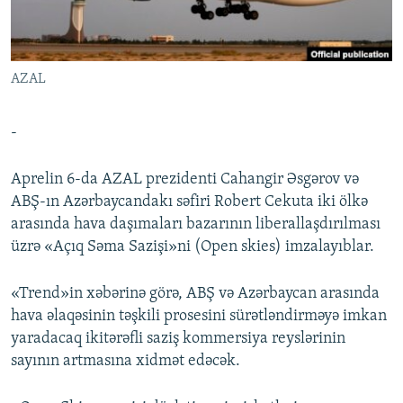
İNFOQRAFIKA
AZƏRBAYCAN ƏDƏBIYYATI KITABXANASI
MISSIYAMIZ
BIZI IZLƏ
KARIKATURA
İSLAM VƏ DEMOKRATIYA
PEŞƏ ETIKASI VƏ JURNALISTIKA STANDARTLARIMIZ
AZAL
İZ - MƏDƏNIYYƏT PROQRAMI
MATERIALLARIMIZDAN ISTIFADƏ
AZADLIQRADIOSU MOBIL TELEFONUNUZDA
RFE/RL-in bütün saytları
-
BIZIMLƏ ƏLAQƏ
Aprelin 6-da AZAL prezidenti Cahangir Əsgərov və
XƏBƏR BÜLLETENLƏRIMIZ
ABŞ-ın Azərbaycandakı səfiri Robert Cekuta iki ölkə
arasında hava daşımaları bazarının liberallaşdırılması
üzrə «Açıq Səma Sazişi»ni (Open skies) imzalayıblar.
«Trend»in xəbərinə görə, ABŞ və Azərbaycan arasında
hava əlaqəsinin təşkili prosesini sürətləndirməyə imkan
yaradacaq ikitərəfli saziş kommersiya reyslərinin
sayının artmasına xidmət edəcək.