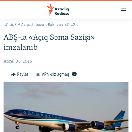
Keçid
linkləri
Əsas
2026, 09 Avqust, bazar, Bakı vaxtı 02:22
məzmuna
GÜNDƏM
ABŞ-la «Açıq Səma Sazişi»
qayıt
#İZAHLA
Əsas
imzalanıb
KORRUPSIOMETR
naviqasiyaya
qayıt
Aprel 06, 2016
#ƏSLINDƏ
Axtarışa
FƏRQƏ BAX
Paylaş
VPN-siz açmaq
keç
QANUNI DOĞRU
ARAŞDIRMA
MULTIMEDIA
RADIO ARXIV
VIDEO
HAQQIMIZDA
FOTOQALEREYA
OXU ZALI