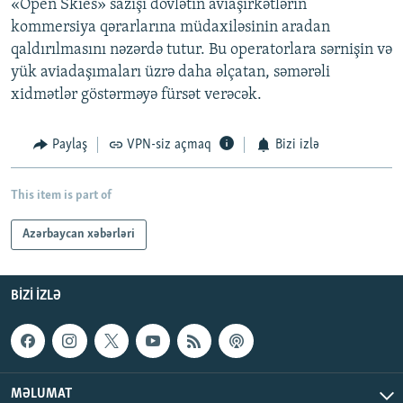
«Open Skies» sazişi dövlətin aviaşirkətlərin
kommersiya qərarlarına müdaxiləsinin aradan
qaldırılmasını nəzərdə tutur. Bu operatorlara sərnişin və
yük aviadaşımaları üzrə daha əlçatan, səmərəli
xidmətlər göstərməyə fürsət verəcək.
Paylaş
VPN-siz açmaq
Bizi izlə
This item is part of
Azərbaycan xəbərləri
BIZI IZLƏ
MƏLUMAT