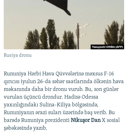
Rusiya dronu
Rumıniya Hərbi Hava Qüvvələrinə məxsus F-16
qırıcısı iyulun 26-da səhər saatlarında ölkənin hava
məkanında daha bir dronu vurub. Bu, son günlər
vurulan üçüncü drondur. Hadisə Odessa
yaxınlığındakı Sulina-Kiliya bölgəsində,
Rumıniyanın ərazi suları üzərində baş verib. Bu
barədə Rumıniya prezidenti
Nikuşor Dan
X sosial
şəbəkəsində yazıb.