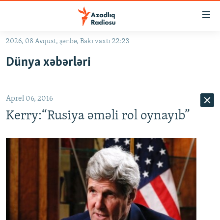
Keçid
linkləri
Əsas
2026, 08 Avqust, şənbə, Bakı vaxtı 22:23
məzmuna
GÜNDƏM
Dünya xəbərləri
qayıt
#İZAHLA
Əsas
KORRUPSIOMETR
naviqasiyaya
Aprel 06, 2016
qayıt
#ƏSLINDƏ
Axtarışa
Kerry:“Rusiya əməli rol oynayıb”
FƏRQƏ BAX
keç
QANUNI DOĞRU
ARAŞDIRMA
MULTIMEDIA
RADIO ARXIV
VIDEO
HAQQIMIZDA
FOTOQALEREYA
OXU ZALI