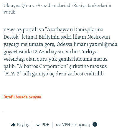
Ukrayna Qara və Azov dənizlərində Rusiya tankerlərini
vurub
news.az portalı və "Azərbaycan Dənizçilərinə
Dəstək" İctimai Birliyinin sədri İlham Nəsirovun
yaydığı məlumata görə, Odessa limanı yaxınlığında
göyərtəsində 12 Azərbaycan və bir Türkiyə
vətəndaşı olan quru yük gəmisi hücuma məruz
qalıb. "Albatros Corporation" şirkətinə məxsus
"ATA-2" adlı gəmiyə üç dron zərbəsi endirilib.
Ətraflı burada oxuyun
Paylaş
PDF
VPN-siz açmaq