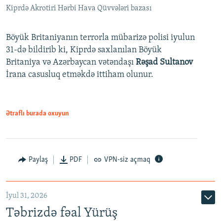
Kiprdə Akrotiri Hərbi Hava Qüvvələri bazası
Böyük Britaniyanın terrorla mübarizə polisi iyulun
31-də bildirib ki, Kiprdə saxlanılan Böyük
Britaniya və Azərbaycan vətəndaşı
Rəşad Sultanov
İrana casusluq etməkdə ittiham olunur.
Ətraflı burada oxuyun
Paylaş
PDF
VPN-siz açmaq
İyul 31, 2026
Təbrizdə fəal Yürüş