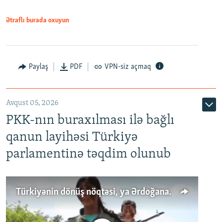
Ətraflı burada oxuyun
Paylaş
PDF
VPN-siz açmaq
Avqust 05, 2026
PKK-nın buraxılması ilə bağlı
qanun layihəsi Türkiyə
parlamentinə təqdim olunub
Türkiyənin dönüş nöqtəsi, ya Ərdoğana üçüncü şans: PKK ilə qəfil barışıq nə deməkdir?