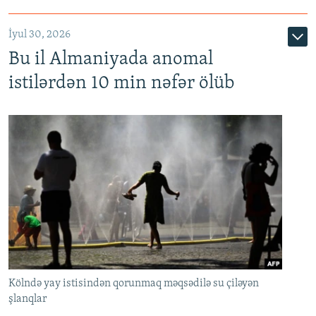
İyul 30, 2026
Bu il Almaniyada anomal
istilərdən 10 min nəfər ölüb
Kölndə yay istisindən qorunmaq məqsədilə su çiləyən
şlanqlar