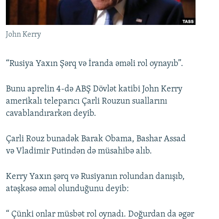
İNFOQRAFIKA
AZƏRBAYCAN ƏDƏBIYYATI KITABXANASI
MISSIYAMIZ
BIZI IZLƏ
KARIKATURA
İSLAM VƏ DEMOKRATIYA
PEŞƏ ETIKASI VƏ JURNALISTIKA STANDARTLARIMIZ
John Kerry
İZ - MƏDƏNIYYƏT PROQRAMI
MATERIALLARIMIZDAN ISTIFADƏ
AZADLIQRADIOSU MOBIL TELEFONUNUZDA
RFE/RL-in bütün saytları
“Rusiya Yaxın Şərq və İranda əməli rol oynayıb”.
BIZIMLƏ ƏLAQƏ
Bunu aprelin 4-də ABŞ Dövlət katibi John Kerry
XƏBƏR BÜLLETENLƏRIMIZ
amerikalı teleparıcı Çarli Rouzun suallarını
cavablandırarkən deyib.
Çarli Rouz bunadək Barak Obama, Bashar Assad
və Vladimir Putindən də müsahibə alıb.
Kerry Yaxın şərq və Rusiyanın rolundan danışıb,
atəşkəsə əməl olunduğunu deyib:
“ Çünki onlar müsbət rol oynadı. Doğurdan da əgər