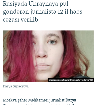
Rusiyada Ukraynaya pul
göndərən jurnalistə 12 il həbs
cəzası verilib
Darya Şipaçyova
Moskva şəhər Məhkəməsi jurnalist
Darya