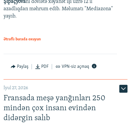
Şipaçyova
nı dövlətə xəyanət işi üzrə 12 il
azadlıqdan məhrum edib. Məlumatı "Mediazona"
yayıb.
Ətraflı burada oxuyun
Paylaş
PDF
VPN-siz açmaq
İyul 27, 2026
Fransada meşə yanğınları 250
mindən çox insanı evindən
didərgin salıb