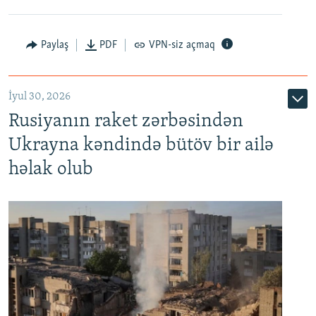
Paylaş
PDF
VPN-siz açmaq
İyul 30, 2026
Rusiyanın raket zərbəsindən
Ukrayna kəndində bütöv bir ailə
həlak olub