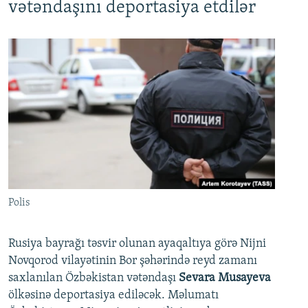
vətəndaşını deportasiya etdilər
Polis
Rusiya bayrağı təsvir olunan ayaqaltıya görə Nijni
Novqorod vilayətinin Bor şəhərində reyd zamanı
saxlanılan Özbəkistan vətəndaşı
Sevara Musayeva
ölkəsinə deportasiya ediləcək. Məlumatı