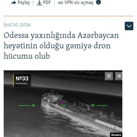
Paylaş
PDF
VPN-siz açmaq
İyul 30, 2026
Odessa yaxınlığında Azərbaycan
heyətinin olduğu gəmiyə dron
hücumu olub