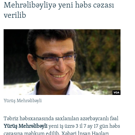
Mehrəlibəyliyə yeni həbs cəzası
verilib
Yürüş Mehrəlibəyli
Təbriz həbsxanasında saxlanılan azərbaycanlı fəal
Yürüş Mehrəlibəyli
yeni iş üzrə 3 il 7 ay 17 gün həbs
cəzasına məhkum edilib. Xəbəri İnsan Haqları