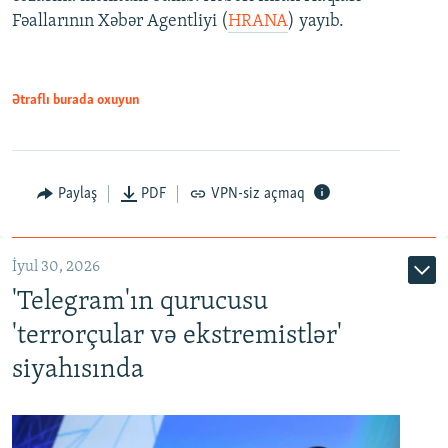
Fəallarının Xəbər Agentliyi (
HRANA
) yayıb.
Ətraflı burada oxuyun
Paylaş
PDF
VPN-siz açmaq
İyul 30, 2026
'Telegram'ın qurucusu
'terrorçular və ekstremistlər'
siyahısında