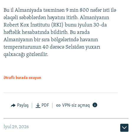
Bu il Almaniyada təxminən 9 min 800 nəfər isti ilə
əlaqəli səbəblərdən həyatını itirib. Almaniyanın
Robert Kox İnstitutu (RKI) bunu iyulun 30-da
həftəlik hesabatında bildirib. Bu arada
Almaniyanın bir sıra bölgələrində havanın
temperaturunun 40 dərəcə Selsidən yuxarı
qalxacağı gözlənilir.
Ətraflı burada oxuyun
Paylaş
PDF
VPN-siz açmaq
İyul 29, 2026