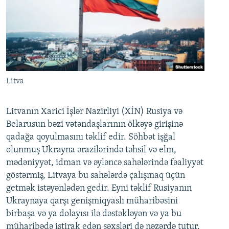
Litva
Litvanın Xarici İşlər Nazirliyi (XİN) Rusiya və
Belarusun bəzi vətəndaşlarının ölkəyə girişinə
qadağa qoyulmasını təklif edir. Söhbət işğal
olunmuş Ukrayna ərazilərində təhsil və elm,
mədəniyyət, idman və əyləncə sahələrində fəaliyyət
göstərmiş, Litvaya bu sahələrdə çalışmaq üçün
getmək istəyənlədən gedir. Eyni təklif Rusiyanın
Ukraynaya qarşı genişmiqyaslı müharibəsini
birbaşa və ya dolayısı ilə dəstəkləyən və ya bu
müharibədə iştirak edən şəxsləri də nəzərdə tutur.