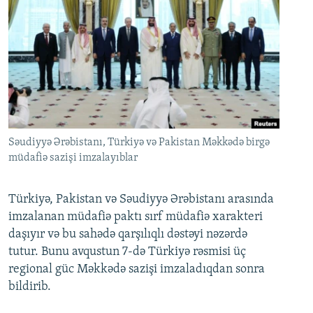
Səudiyyə Ərəbistanı, Türkiyə və Pakistan Məkkədə birgə
müdafiə sazişi imzalayıblar
Türkiyə, Pakistan və Səudiyyə Ərəbistanı arasında
imzalanan müdafiə paktı sırf müdafiə xarakteri
daşıyır və bu sahədə qarşılıqlı dəstəyi nəzərdə
tutur. Bunu avqustun 7-də Türkiyə rəsmisi üç
regional güc Məkkədə sazişi imzaladıqdan sonra
bildirib.