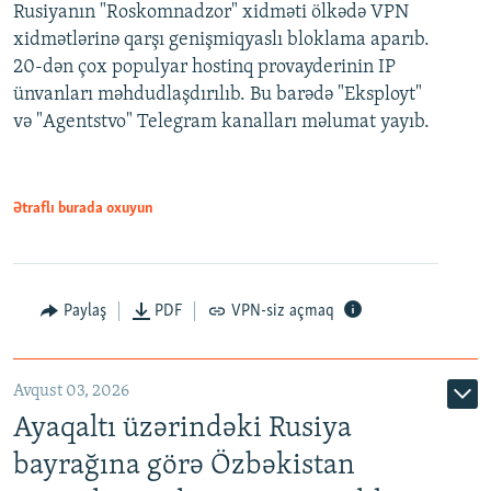
Rusiyanın "Roskomnadzor" xidməti ölkədə VPN
xidmətlərinə qarşı genişmiqyaslı bloklama aparıb.
20-dən çox populyar hostinq provayderinin IP
ünvanları məhdudlaşdırılıb. Bu barədə "Eksployt"
və "Agentstvo" Telegram kanalları məlumat yayıb.
Ətraflı burada oxuyun
Paylaş
PDF
VPN-siz açmaq
Avqust 03, 2026
Ayaqaltı üzərindəki Rusiya
bayrağına görə Özbəkistan