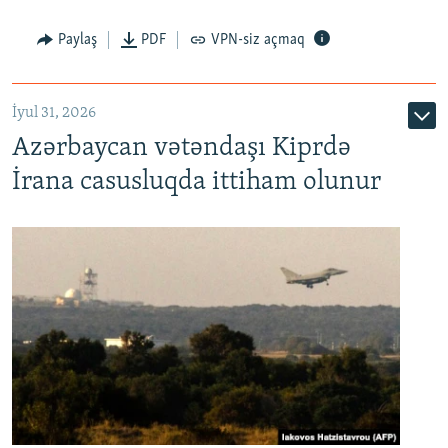
Paylaş
PDF
VPN-siz açmaq
İyul 31, 2026
Azərbaycan vətəndaşı Kiprdə
İrana casusluqda ittiham olunur