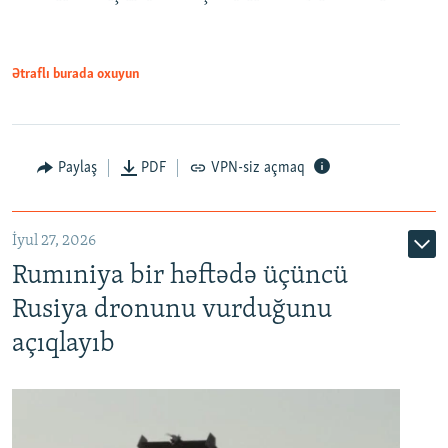
Ətraflı burada oxuyun
Paylaş
PDF
VPN-siz açmaq
İyul 27, 2026
Rumıniya bir həftədə üçüncü
Rusiya dronunu vurduğunu
açıqlayıb