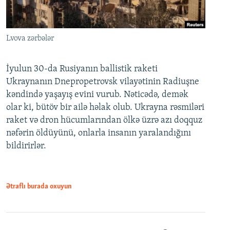
Lvova zərbələr
İyulun 30-da Rusiyanın ballistik raketi
Ukraynanın Dnepropetrovsk vilayətinin Radiuşne
kəndində yaşayış evini vurub. Nəticədə, demək
olar ki, bütöv bir ailə həlak olub. Ukrayna rəsmiləri
raket və dron hücumlarından ölkə üzrə azı doqquz
nəfərin öldüyünü, onlarla insanın yaralandığını
bildirirlər.
Ətraflı burada oxuyun