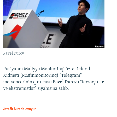
Pavel Durov
Rusiyanın Maliyyə Monitorinqi üzrə Federal
Xidməti (Rosfinmonitorinq) "Telegram"
messencerinin qurucusu
Pavel Durov
u "terrorçular
və ekstremistlər" siyahısına salıb.
Ətraflı burada oxuyun