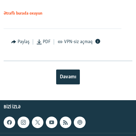
Ətraflı burada oxuyun
Paylaş
PDF
VPN-siz açmaq
Davamı
BIZI IZLƏ