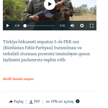
No media source currently available
Auto
0:00
5:56
240p
Türkiyə hökuməti avqustun 5-də PKK-nın
360p
(Kürdüstan Fəhlə Partiyası) buraxılması və
480p
Auto
240p
360p
480p
tərksilah olunması prosesini tənzimləyən qanun
720p
layihəsini parlamentə təqdim edib.
720p
1080p
1080p
Ətraflı burada oxuyun
Paylaş
PDF
VPN-siz açmaq