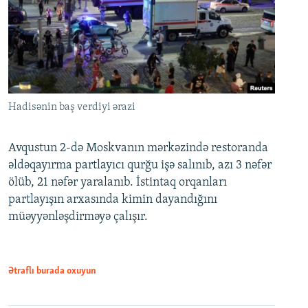
Hadisənin baş verdiyi ərazi
Avqustun 2-də Moskvanın mərkəzində restoranda
əldəqayırma partlayıcı qurğu işə salınıb, azı 3 nəfər
ölüb, 21 nəfər yaralanıb. İstintaq orqanları
partlayışın arxasında kimin dayandığını
müəyyənləşdirməyə çalışır.
Ətraflı burada oxuyun