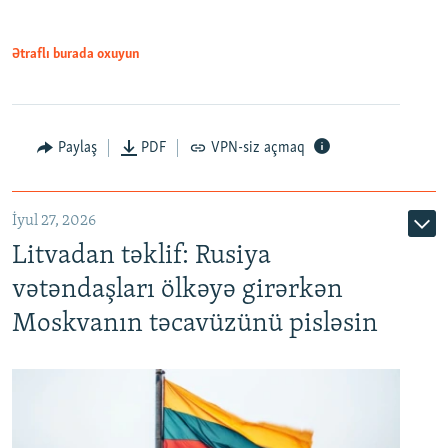
Ətraflı burada oxuyun
Paylaş
PDF
VPN-siz açmaq
İyul 27, 2026
Litvadan təklif: Rusiya
vətəndaşları ölkəyə girərkən
Moskvanın təcavüzünü pisləsin