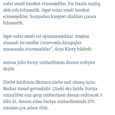
onlar əməli hərəkət etməsəydilər, biz İranla razılıq
əldə edə bilməzdik. Əgər onlar əməli hərəkət
etməsəydilər, Suriyadan kimyəvi silahları çıxara
bilməzdik.
Əgər onlar əməli rol oynamasaydılar, atəşkəs
olmazdı və tərəflər Cenevrədə danışıqlar
masasında oturmazdılar”, deyə Kürry bildirib.
Amma John Kerry müharibənin davam etdiyini
deyib.
Dövlət katibinin fikrincə süehə nail olmaq üçün
Bashar Assad getməlidir. Çünki əks halda Suriya
müxalifəti ona qarşı mübarizəni davam etdirəcək.5
ildir ki, davam edən Suriya müharibəsində 270
mindən çox adam ölüb.