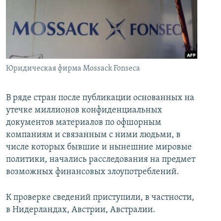
İNFOQRAFIKA
AZƏRBAYCAN ƏDƏBIYYATI KITABXANASI
MISSIYAMIZ
BIZI IZLƏ
KARIKATURA
İSLAM VƏ DEMOKRATIYA
PEŞƏ ETIKASI VƏ JURNALISTIKA STANDARTLARIMIZ
İZ - MƏDƏNIYYƏT PROQRAMI
MATERIALLARIMIZDAN ISTIFADƏ
AZADLIQRADIOSU MOBIL TELEFONUNUZDA
RFE/RL-in bütün saytları
Юридическая фирма Mossack Fonseca
BIZIMLƏ ƏLAQƏ
В ряде стран после публикации основанных на
XƏBƏR BÜLLETENLƏRIMIZ
утечке миллионов конфиденциальных
документов материалов по офшорным
компаниям и связанным с ними людьми, в
числе которых бывшие и нынешние мировые
политики, начались расследования на предмет
возможных финансовых злоупотреблений.
К проверке сведений приступили, в частности,
в Нидерландах, Австрии, Австралии.