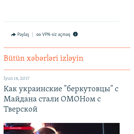
Paylaş
VPN-siz açmaq
Bütün xəbərləri izləyin
Как украинские "беркутовцы" с Майдана стали ОМОНом с Тверской
EMBED
PAYLAŞ
İyun 14, 2017
Как украинские "беркутовцы" с
Майдана стали ОМОНом с
Тверской