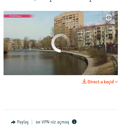
No media source currently available
0:00
0:29:00
Direct-ə keçid
EMBED
PAYLAŞ
Настоящее Время. 20 апреля
EMBED
PAYLAŞ
Paylaş
VPN-siz açmaq