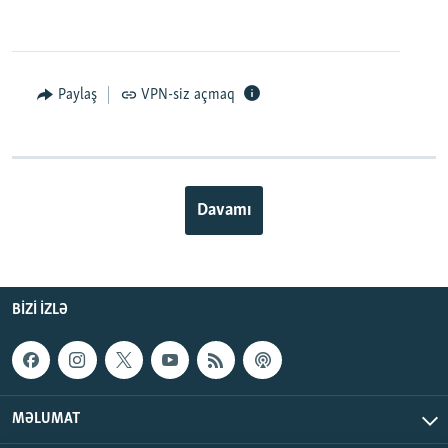
EMBED
PAYLAŞ
Paylaş
VPN-siz açmaq
Davamı
BIZI IZLƏ
MƏLUMAT