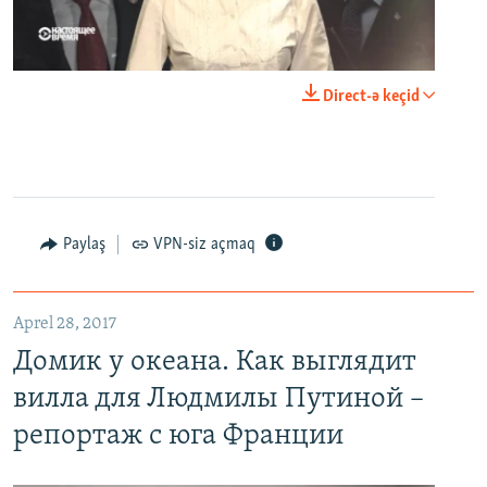
0:00
0:23:44
Direct-ə keçid
EMBED
PAYLAŞ
Paylaş
VPN-siz açmaq
Домик у океана. Как выглядит вилла для Людмилы Путиной – репортаж с юга Франции
EMBED
PAYLAŞ
Aprel 28, 2017
Домик у океана. Как выглядит
вилла для Людмилы Путиной –
репортаж с юга Франции