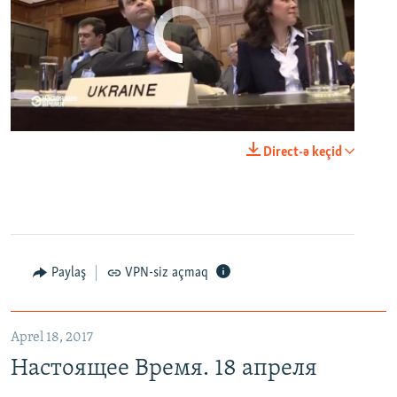
No media source currently available
0:00
0:25:27
Direct-ə keçid
EMBED
PAYLAŞ
Настоящее Время. 18 апреля
EMBED
PAYLAŞ
Paylaş
VPN-siz açmaq
Aprel 18, 2017
Настоящее Время. 18 апреля