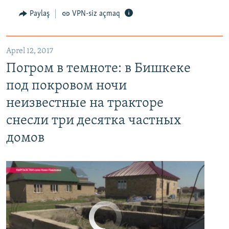
Paylaş
VPN-siz açmaq
Aprel 12, 2017
Погром в темноте: в Бишкеке под покровом ночи неизвестные на тракторе снесли три десятка частных домов
Погром в темноте: в Бишкеке
EMBED
PAYLAŞ
под покровом ночи
неизвестные на тракторе
снесли три десятка частных
домов
No media source currently available