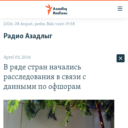
Keçid
linkləri
Əsas
2026, 08 Avqust, şənbə, Bakı vaxtı 19:58
məzmuna
GÜNDƏM
Радио Азадлыг
qayıt
#İZAHLA
Əsas
KORRUPSIOMETR
naviqasiyaya
Aprel 05, 2016
qayıt
#ƏSLINDƏ
Axtarışa
В ряде стран начались
FƏRQƏ BAX
keç
расследования в связи с
QANUNI DOĞRU
данными по офшорам
ARAŞDIRMA
MULTIMEDIA
RADIO ARXIV
VIDEO
HAQQIMIZDA
FOTOQALEREYA
OXU ZALI