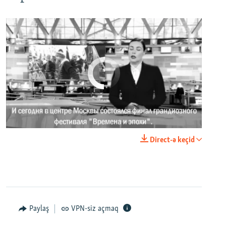
No media source currently available
0:00
0:02:18
Direct-ə keçid
EMBED
PAYLAŞ
Paylaş
VPN-siz açmaq