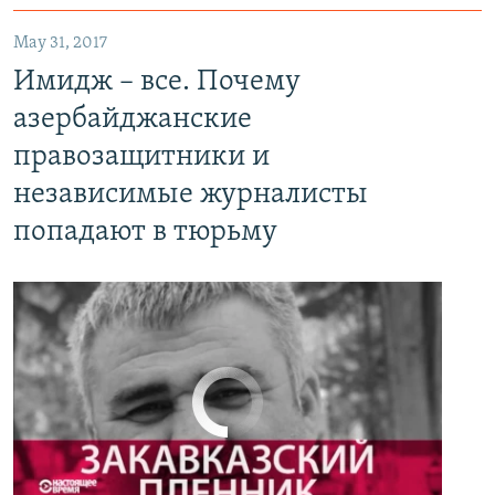
May 31, 2017
Имидж – все. Почему азербайджанские правозащитники и независимые журналисты попадают в тюрьму
Имидж – все. Почему
EMBED
PAYLAŞ
азербайджанские
правозащитники и
независимые журналисты
попадают в тюрьму
No media source currently available