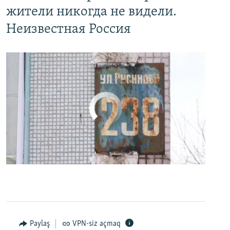
жители никогда не видели.
Неизвестная Россия
No media source currently available
0:00
0:24:27
EMBED
PAYLAŞ
Paylaş
VPN-siz açmaq