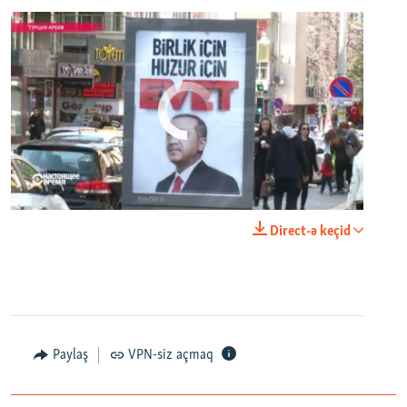
No media source currently available
0:00
0:24:40
Direct-ə keçid
EMBED
PAYLAŞ
Настоящее Время. 12 апреля
EMBED
PAYLAŞ
Paylaş
VPN-siz açmaq