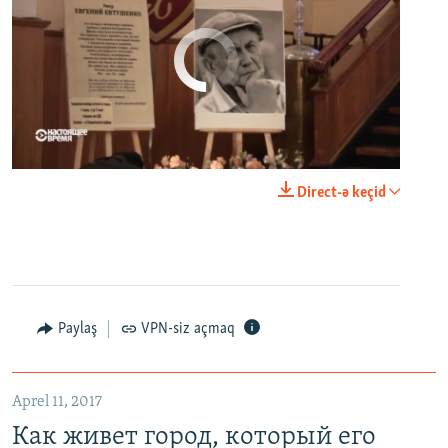
No media source currently available
0:00
0:23:20
Direct-ə keçid
EMBED
PAYLAŞ
Paylaş
VPN-siz açmaq
Как живет город, который его жители никогда не видели. Неизвестная Россия
EMBED
PAYLAŞ
Aprel 11, 2017
Как живет город, который его