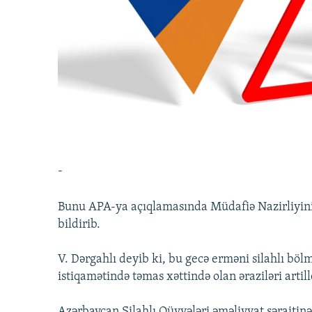
İNFOQRAFIKA
AZƏRBAYCAN ƏDƏBIYYATI KITABXANASI
MISSIYAMIZ
KARIKATURA
İSLAM VƏ DEMOKRATIYA
PEŞƏ ETIKASI VƏ JURNALISTIKA
STANDARTLARIMIZ
İZ - MƏDƏNIYYƏT PROQRAMI
MATERIALLARIMIZDAN ISTIFADƏ
AZADLIQRADIOSU MOBIL TELEFONUNUZDA
BIZIMLƏ ƏLAQƏ
XƏBƏR BÜLLETENLƏRIMIZ
-
Bunu APA-ya açıqlamasında Müdafiə Nazirliyini
bildirib.
V. Dərgahlı deyib ki, bu gecə erməni silahlı bö
istiqamətində təmas xəttində olan əraziləri artil
Azərbaycan Silahlı Qüvvələri əməliyyat şəraitinə