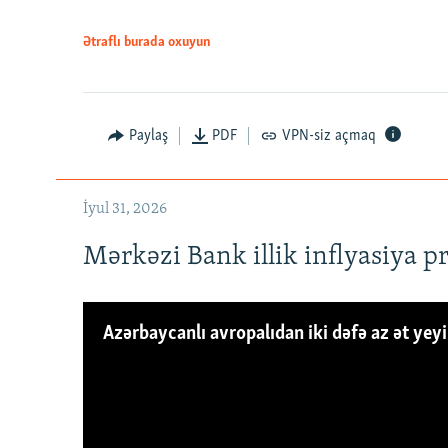
Ətraflı burada oxuyun
Paylaş
PDF
VPN-siz açmaq
İyul 31, 2026
Mərkəzi Bank illik inflyasiya p