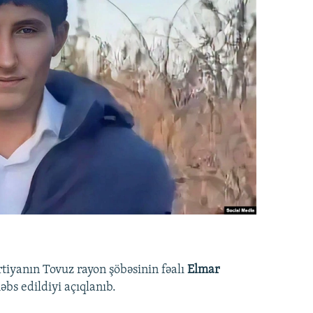
rtiyanın Tovuz rayon şöbəsinin fəalı
Elmar
bs edildiyi açıqlanıb.