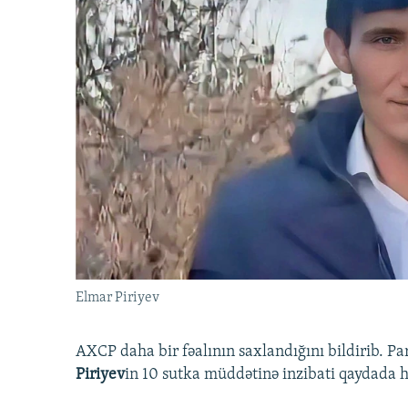
Elmar Piriyev
AXCP daha bir fəalının saxlandığını bildirib. Pa
Piriyev
in 10 sutka müddətinə inzibati qaydada hə