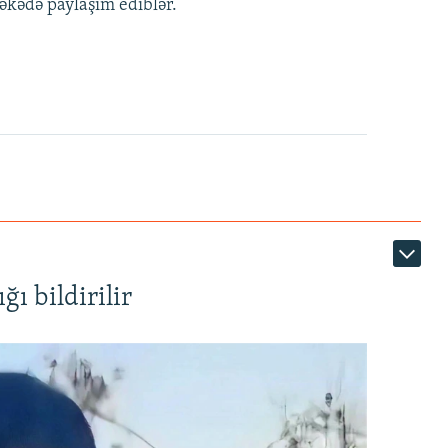
əbəkədə paylaşım ediblər.
ı bildirilir