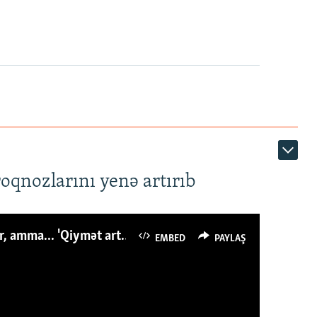
roqnozlarını yenə artırıb
Azərbaycanlı avropalıdan iki dəfə az ət yeyir, amma... 'Qiymət artımı qaçılmazdır'
EMBED
PAYLAŞ