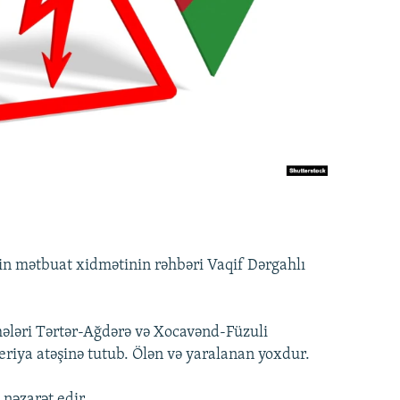
n mətbuat xidmətinin rəhbəri Vaqif Dərgahlı
lmələri Tərtər-Ağdərə və Xocavənd-Füzuli
leriya atəşinə tutub. Ölən və yaralanan yoxdur.
 nəzarət edir.