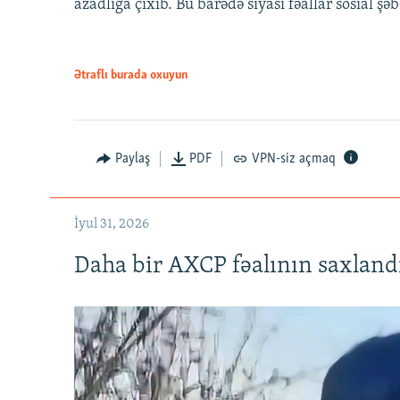
azadlığa çıxıb. Bu barədə siyasi fəallar sosial ş
Ətraflı burada oxuyun
Paylaş
PDF
VPN-siz açmaq
İyul 31, 2026
Daha bir AXCP fəalının saxlandığ