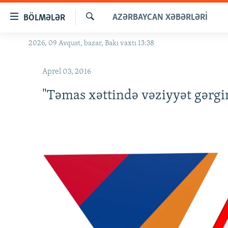
Keçid
AZƏRBAYCAN XƏBƏRLƏRI
BÖLMƏLƏR
linkləri
Axtar
Əsas
2026, 09 Avqust, bazar, Bakı vaxtı 13:38
GÜNDƏM
məzmuna
#İZAHLA
qayıt
Aprel 03, 2016
Əsas
KORRUPSIOMETR
naviqasiyaya
"Təmas xəttində vəziyyət gərgin
#ƏSLINDƏ
qayıt
Axtarışa
FƏRQƏ BAX
keç
QANUNI DOĞRU
ARAŞDIRMA
MULTIMEDIA
RADIO ARXIV
VIDEO
HAQQIMIZDA
FOTOQALEREYA
OXU ZALI