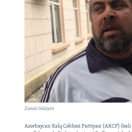
Zamin Salayev
Azərbaycan Xalq Cəbhəsi Partiyası (AXCP) fəalı