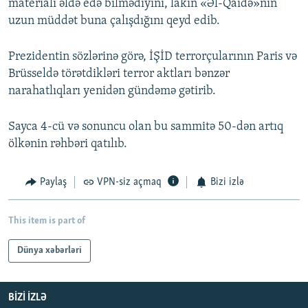
materialı əldə edə bilmədiyini, lakin «Əl-Qaidə»nin
uzun müddət buna çalışdığını qeyd edib.
Prezidentin sözlərinə görə, İŞİD terrorçularının Paris və
Brüsseldə törətdikləri terror aktları bənzər
narahatlıqları yenidən gündəmə gətirib.
Sayca 4-cü və sonuncu olan bu sammitə 50-dən artıq
ölkənin rəhbəri qatılıb.
Paylaş
VPN-siz açmaq
Bizi izlə
This item is part of
Dünya xəbərləri
BIZI IZLƏ