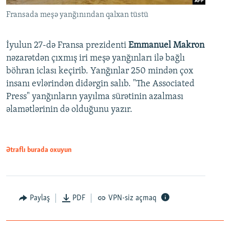
Fransada meşə yanğınından qalxan tüstü
İyulun 27-də Fransa prezidenti
Emmanuel Makron
nəzarətdən çıxmış iri meşə yanğınları ilə bağlı
böhran iclası keçirib. Yanğınlar 250 mindən çox
insanı evlərindən didərgin salıb. "The Associated
Press" yanğınların yayılma sürətinin azalması
əlamətlərinin də olduğunu yazır.
Ətraflı burada oxuyun
Paylaş
PDF
VPN-siz açmaq