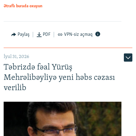
Ətraflı burada oxuyun
Paylaş
PDF
VPN-siz açmaq
İyul 31, 2026
Təbrizdə fəal Yürüş
Mehrəlibəyliyə yeni həbs cəzası
verilib