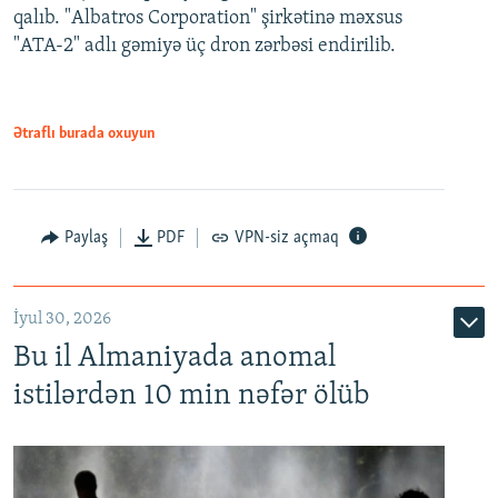
qalıb. "Albatros Corporation" şirkətinə məxsus
"ATA-2" adlı gəmiyə üç dron zərbəsi endirilib.
Ətraflı burada oxuyun
Paylaş
PDF
VPN-siz açmaq
İyul 30, 2026
Bu il Almaniyada anomal
istilərdən 10 min nəfər ölüb