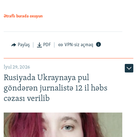
Ətraflı burada oxuyun
Paylaş
PDF
VPN-siz açmaq
İyul 29, 2026
Rusiyada Ukraynaya pul
göndərən jurnalistə 12 il həbs
cəzası verilib