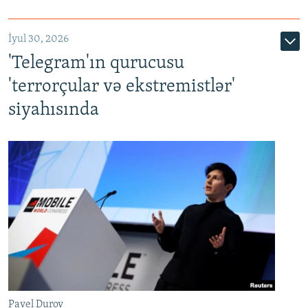
İyul 30, 2026
'Telegram'ın qurucusu
'terrorçular və ekstremistlər'
siyahısında
Pavel Durov