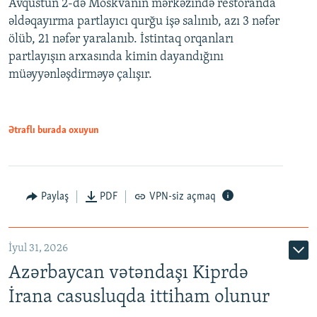
Avqustun 2-də Moskvanın mərkəzində restoranda
əldəqayırma partlayıcı qurğu işə salınıb, azı 3 nəfər
ölüb, 21 nəfər yaralanıb. İstintaq orqanları
partlayışın arxasında kimin dayandığını
müəyyənləşdirməyə çalışır.
Ətraflı burada oxuyun
Paylaş
PDF
VPN-siz açmaq
İyul 31, 2026
Azərbaycan vətəndaşı Kiprdə
İrana casusluqda ittiham olunur