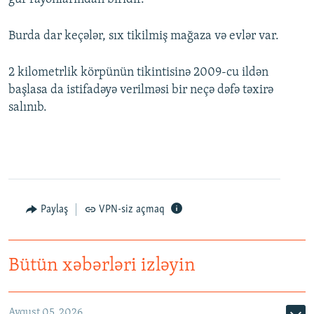
Burda dar keçələr, sıx tikilmiş mağaza və evlər var.
2 kilometrlik körpünün tikintisinə 2009-cu ildən
başlasa da istifadəyə verilməsi bir neçə dəfə təxirə
salınıb.
Paylaş
VPN-siz açmaq
Bütün xəbərləri izləyin
Avqust 05, 2026