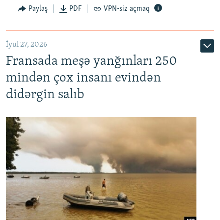
Paylaş
PDF
VPN-siz açmaq
İyul 27, 2026
Fransada meşə yanğınları 250
mindən çox insanı evindən
didərgin salıb