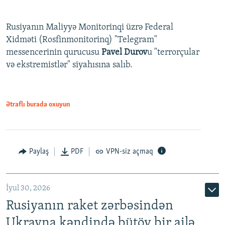
Rusiyanın Maliyyə Monitorinqi üzrə Federal
Xidməti (Rosfinmonitorinq) "Telegram"
messencerinin qurucusu
Pavel Durov
u "terrorçular
və ekstremistlər" siyahısına salıb.
Ətraflı burada oxuyun
Paylaş
PDF
VPN-siz açmaq
İyul 30, 2026
Rusiyanın raket zərbəsindən
Ukrayna kəndində bütöv bir ailə