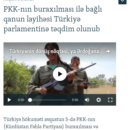
PKK-nın buraxılması ilə bağlı
qanun layihəsi Türkiyə
parlamentinə təqdim olunub
Türkiyənin dönüş nöqtəsi, ya Ərdoğana üçüncü şans: PKK ilə qəfil barışıq nə deməkdir?
No media source currently available
Auto
0:00
5:56
240p
Türkiyə hökuməti avqustun 5-də PKK-nın
360p
(Kürdüstan Fəhlə Partiyası) buraxılması və
480p
Auto
240p
360p
480p