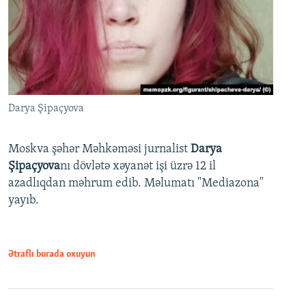
Darya Şipaçyova
Moskva şəhər Məhkəməsi jurnalist
Darya
Şipaçyova
nı dövlətə xəyanət işi üzrə 12 il
azadlıqdan məhrum edib. Məlumatı "Mediazona"
yayıb.
Ətraflı burada oxuyun