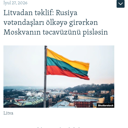
İyul 27, 2026
Litvadan təklif: Rusiya
vətəndaşları ölkəyə girərkən
Moskvanın təcavüzünü pisləsin
Litva