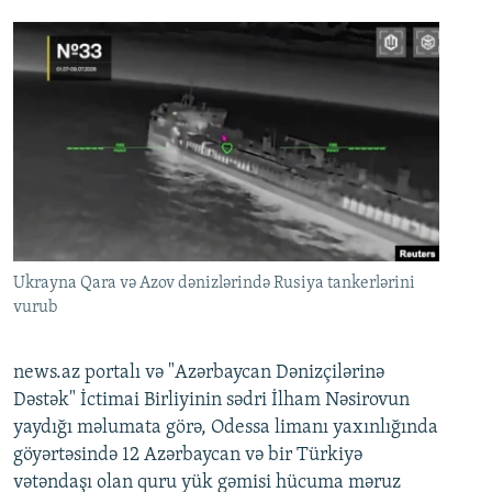
Ukrayna Qara və Azov dənizlərində Rusiya tankerlərini
vurub
news.az portalı və "Azərbaycan Dənizçilərinə
Dəstək" İctimai Birliyinin sədri İlham Nəsirovun
yaydığı məlumata görə, Odessa limanı yaxınlığında
göyərtəsində 12 Azərbaycan və bir Türkiyə
vətəndaşı olan quru yük gəmisi hücuma məruz