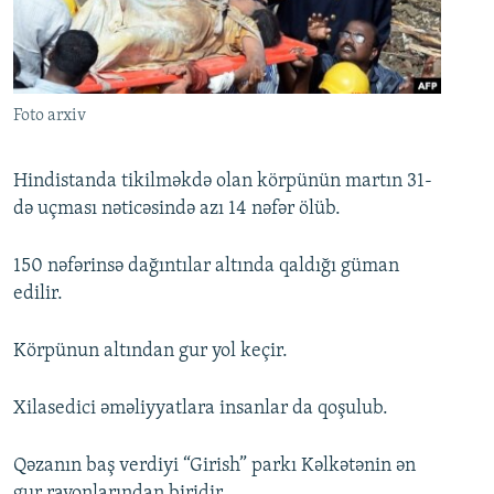
İNFOQRAFIKA
AZƏRBAYCAN ƏDƏBIYYATI KITABXANASI
MISSIYAMIZ
BIZI IZLƏ
KARIKATURA
İSLAM VƏ DEMOKRATIYA
PEŞƏ ETIKASI VƏ JURNALISTIKA STANDARTLARIMIZ
İZ - MƏDƏNIYYƏT PROQRAMI
MATERIALLARIMIZDAN ISTIFADƏ
Foto arxiv
AZADLIQRADIOSU MOBIL TELEFONUNUZDA
RFE/RL-in bütün saytları
BIZIMLƏ ƏLAQƏ
Hindistanda tikilməkdə olan körpünün martın 31-
də uçması nəticəsində azı 14 nəfər ölüb.
XƏBƏR BÜLLETENLƏRIMIZ
150 nəfərinsə dağıntılar altında qaldığı güman
edilir.
Körpünun altından gur yol keçir.
Xilasedici əməliyyatlara insanlar da qoşulub.
Qəzanın baş verdiyi “Girish” parkı Kəlkətənin ən
gur rayonlarından biridir.