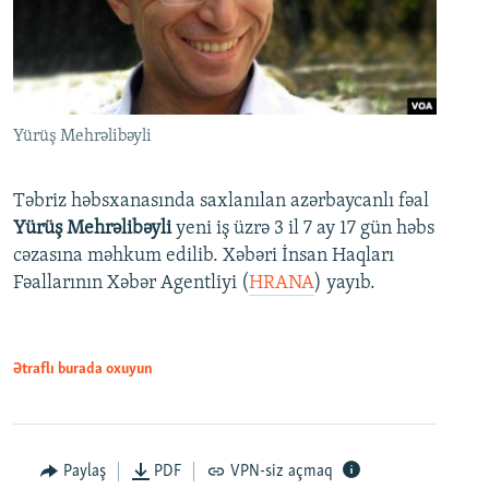
Yürüş Mehrəlibəyli
Təbriz həbsxanasında saxlanılan azərbaycanlı fəal
Yürüş Mehrəlibəyli
yeni iş üzrə 3 il 7 ay 17 gün həbs
cəzasına məhkum edilib. Xəbəri İnsan Haqları
Fəallarının Xəbər Agentliyi (
HRANA
) yayıb.
Ətraflı burada oxuyun
Paylaş
PDF
VPN-siz açmaq