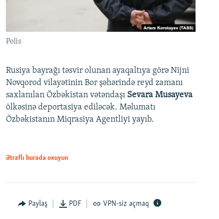
Polis
Rusiya bayrağı təsvir olunan ayaqaltıya görə Nijni
Novqorod vilayətinin Bor şəhərində reyd zamanı
saxlanılan Özbəkistan vətəndaşı
Sevara Musayeva
ölkəsinə deportasiya ediləcək. Məlumatı
Özbəkistanın Miqrasiya Agentliyi yayıb.
Ətraflı burada oxuyun
Paylaş
PDF
VPN-siz açmaq