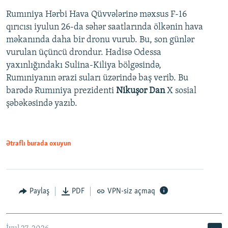
Rumıniya Hərbi Hava Qüvvələrinə məxsus F-16
qırıcısı iyulun 26-da səhər saatlarında ölkənin hava
məkanında daha bir dronu vurub. Bu, son günlər
vurulan üçüncü drondur. Hadisə Odessa
yaxınlığındakı Sulina-Kiliya bölgəsində,
Rumıniyanın ərazi suları üzərində baş verib. Bu
barədə Rumıniya prezidenti
Nikuşor Dan
X sosial
şəbəkəsində yazıb.
Ətraflı burada oxuyun
Paylaş
PDF
VPN-siz açmaq