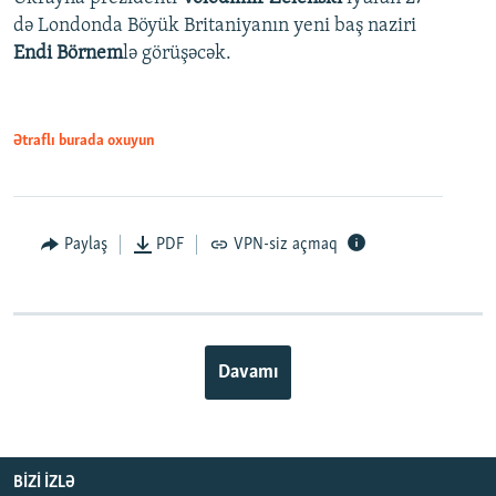
də Londonda Böyük Britaniyanın yeni baş naziri
Endi Börnem
lə görüşəcək.
Ətraflı burada oxuyun
Paylaş
PDF
VPN-siz açmaq
Davamı
BIZI IZLƏ