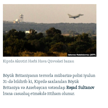
Kiprdə Akrotiri Hərbi Hava Qüvvələri bazası
Böyük Britaniyanın terrorla mübarizə polisi iyulun
31-də bildirib ki, Kiprdə saxlanılan Böyük
Britaniya və Azərbaycan vətəndaşı
Rəşad Sultanov
İrana casusluq etməkdə ittiham olunur.