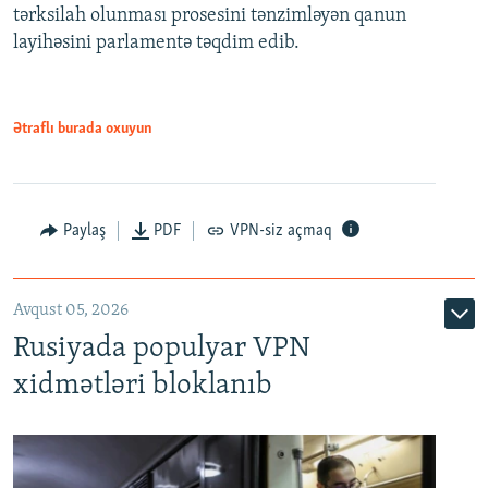
tərksilah olunması prosesini tənzimləyən qanun
720p
layihəsini parlamentə təqdim edib.
720p
1080p
1080p
Ətraflı burada oxuyun
Paylaş
PDF
VPN-siz açmaq
Avqust 05, 2026
Rusiyada populyar VPN
xidmətləri bloklanıb