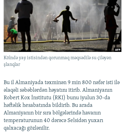
Kölndə yay istisindən qorunmaq məqsədilə su çiləyən
şlanqlar
Bu il Almaniyada təxminən 9 min 800 nəfər isti ilə
əlaqəli səbəblərdən həyatını itirib. Almaniyanın
Robert Kox İnstitutu (RKI) bunu iyulun 30-da
həftəlik hesabatında bildirib. Bu arada
Almaniyanın bir sıra bölgələrində havanın
temperaturunun 40 dərəcə Selsidən yuxarı
qalxacağı gözlənilir.