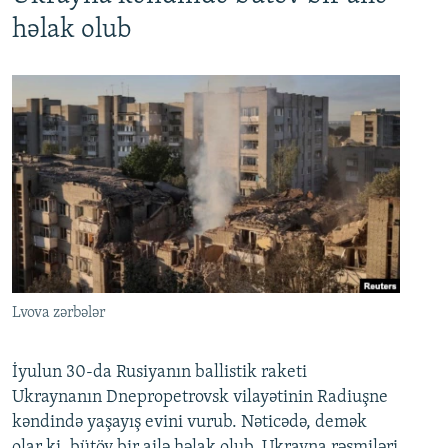
həlak olub
Lvova zərbələr
İyulun 30-da Rusiyanın ballistik raketi
Ukraynanın Dnepropetrovsk vilayətinin Radiuşne
kəndində yaşayış evini vurub. Nəticədə, demək
olar ki, bütöv bir ailə həlak olub. Ukrayna rəsmiləri