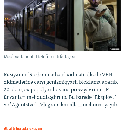
Moskvada mobil telefon istifadəçisi
Rusiyanın "Roskomnadzor" xidməti ölkədə VPN
xidmətlərinə qarşı genişmiqyaslı bloklama aparıb.
20-dən çox populyar hostinq provayderinin IP
ünvanları məhdudlaşdırılıb. Bu barədə "Eksployt"
və "Agentstvo" Telegram kanalları məlumat yayıb.
Ətraflı burada oxuyun