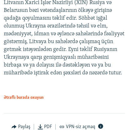
Litvanın Xarici İşlər Nazirliyi (XİN) Rusiya və
Belarusun bəzi vətəndaşlarının ölkəyə girişinə
qadağa qoyulmasını təklif edir. Söhbət işğal
olunmuş Ukrayna ərazilərində təhsil və elm,
mədəniyyət, idman və əyləncə sahələrində fəaliyyət
göstərmiş, Litvaya bu sahələrdə çalışmaq üçün
getmək istəyənlədən gedir. Eyni təklif Rusiyanın
Ukraynaya qarşı genişmiqyaslı müharibəsini
birbaşa və ya dolayısı ilə dəstəkləyən və ya bu
müharibədə iştirak edən şəxsləri də nəzərdə tutur.
Ətraflı burada oxuyun
Paylaş
PDF
VPN-siz açmaq