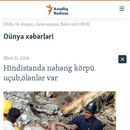
Keçid
linkləri
Əsas
2026, 06 Avqust, cümə axşamı, Bakı vaxtı 08:32
məzmuna
GÜNDƏM
Dünya xəbərləri
qayıt
#İZAHLA
Əsas
KORRUPSIOMETR
naviqasiyaya
Mart 31, 2016
qayıt
#ƏSLINDƏ
Axtarışa
Hindistanda nəhəng körpü
FƏRQƏ BAX
keç
uçub,ölənlər var
QANUNI DOĞRU
ARAŞDIRMA
MULTIMEDIA
RADIO ARXIV
VIDEO
HAQQIMIZDA
FOTOQALEREYA
OXU ZALI