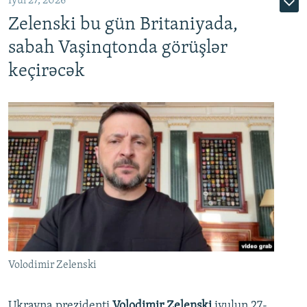
İyul 27, 2026
Zelenski bu gün Britaniyada,
sabah Vaşinqtonda görüşlər
keçirəcək
Volodimir Zelenski
Ukrayna prezidenti
Volodimir Zelenski
iyulun 27-