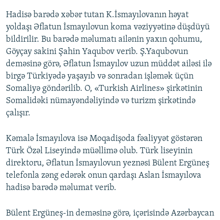
Hadisə barədə xəbər tutan K.İsmayılovanın həyat
yoldaşı Əflatun İsmayılovun koma vəziyyətinə düşdüyü
bildirilir. Bu barədə məlumatı ailənin yaxın qohumu,
Göyçay sakini Şahin Yaqubov verib. Ş.Yaqubovun
deməsinə görə, Əflatun İsmayılov uzun müddət ailəsi ilə
birgə Türkiyədə yaşayıb və sonradan işləmək üçün
Somaliyə göndərilib. O, «Turkish Airlines» şirkətinin
Somalidəki nümayəndəliyində və turizm şirkətində
çalışır.
Kəmalə İsmayılova isə Moqadişoda fəaliyyət göstərən
Türk Özəl Liseyində müəllimə olub. Türk liseyinin
direktoru, Əflatun İsmayılovun yeznəsi Bülent Ergüneş
telefonla zəng edərək onun qardaşı Aslan İsmayılova
hadisə barədə məlumat verib.
Bülent Ergüneş-in deməsinə görə, içərisində Azərbaycan