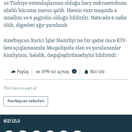
və Türkiyə vətəndaşlarının olduğu lisey mikroavtobusu
silahlı hücuma məruz qalıb. Həmin vaxt maşında 6
müəllim və 6 şagirdin olduğu bildirilir. Nəticədə 6 nəfər
ölüb, digərləri ağır yaralanıb.
Azərbaycan Xarici İşlər Nazirliyi isə bir qədər öncə KİV-
lərə açıqlamasında Moqadişoda ölən və yaralananlar
kimliyinin, hələlik, dəqiqləşdirilmədiyini bildirirdi.
Paylaş
VPN-siz açmaq
Bizi izlə
This item is part of
Azərbaycan xəbərləri
BIZI IZLƏ