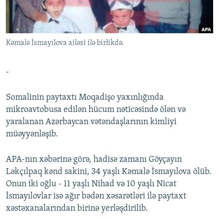
İNFOQRAFIKA
AZƏRBAYCAN ƏDƏBIYYATI KITABXANASI
MISSIYAMIZ
BIZI IZLƏ
KARIKATURA
İSLAM VƏ DEMOKRATIYA
PEŞƏ ETIKASI VƏ JURNALISTIKA STANDARTLARIMIZ
Kəmalə İsmayılova ailəsi ilə birlikdə.
İZ - MƏDƏNIYYƏT PROQRAMI
MATERIALLARIMIZDAN ISTIFADƏ
AZADLIQRADIOSU MOBIL TELEFONUNUZDA
RFE/RL-in bütün saytları
-
BIZIMLƏ ƏLAQƏ
Somalinin paytaxtı Moqadişo yaxınlığında
XƏBƏR BÜLLETENLƏRIMIZ
mikroavtobusa edilən hücum nəticəsində ölən və
yaralanan Azərbaycan vətəndaşlarının kimliyi
müəyyənləşib.
APA-nın xəbərinə görə, hadisə zamanı Göyçayın
Ləkçılpaq kənd sakini, 34 yaşlı Kəmalə İsmayılova ölüb.
Onun iki oğlu - 11 yaşlı Nihad və 10 yaşlı Nicat
İsmayılovlar isə ağır bədən xəsarətləri ilə paytaxt
xəstəxanalarından birinə yerləşdirilib.