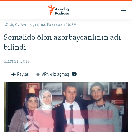
Keçid
linkləri
Əsas
2026, 07 Avqust, cümə, Bakı vaxtı 16:29
məzmuna
GÜNDƏM
Somalidə ölən azərbaycanlının adı
qayıt
#İZAHLA
Əsas
bilindi
KORRUPSIOMETR
naviqasiyaya
qayıt
Mart 31, 2016
#ƏSLINDƏ
Axtarışa
FƏRQƏ BAX
Paylaş
VPN-siz açmaq
keç
QANUNI DOĞRU
ARAŞDIRMA
MULTIMEDIA
RADIO ARXIV
VIDEO
HAQQIMIZDA
FOTOQALEREYA
OXU ZALI