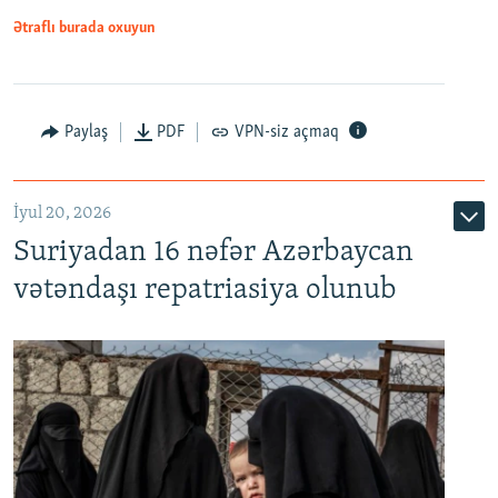
1080p
Ətraflı burada oxuyun
Paylaş
PDF
VPN-siz açmaq
İyul 20, 2026
Auto
240p
360p
480p
Suriyadan 16 nəfər Azərbaycan
720p
1080p
vətəndaşı repatriasiya olunub