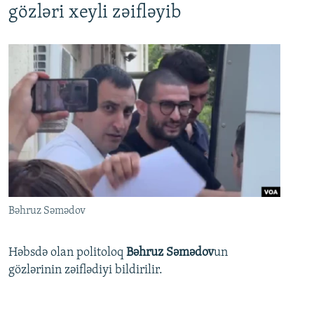
gözləri xeyli zəifləyib
Bəhruz Səmədov
Həbsdə olan politoloq
Bəhruz Səmədov
un
gözlərinin zəiflədiyi bildirilir.