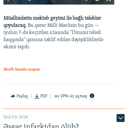
240p
Müəllimlərin məktəb geyimi ilə bağlı tələblər
360p
qoyulacaq.
Bu qərar Milli Məclisin bu gün —
480p
iyulun 7-də keçirilən iclasında "Ümumi təhsil
720p
haqqında" qanuna təklif edilən dəyişikliklərdə
əksini tapıb.
1080p
Ətraflı burada oxuyun
Auto
240p
360p
480p
Paylaş
PDF
VPN-siz açmaq
720p
1080p
İyul 03, 2026
Əsgər infarktdan ölüb?