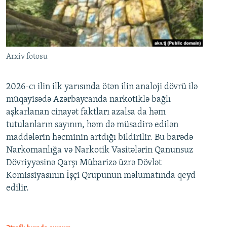
Arxiv fotosu
2026-cı ilin ilk yarısında ötən ilin analoji dövrü ilə
müqayisədə Azərbaycanda narkotiklə bağlı
aşkarlanan cinayət faktları azalsa da həm
tutulanların sayının, həm də müsadirə edilən
maddələrin həcminin artdığı bildirilir. Bu barədə
Narkomanlığa və Narkotik Vasitələrin Qanunsuz
Dövriyyəsinə Qarşı Mübarizə üzrə Dövlət
Komissiyasının İşçi Qrupunun məlumatında qeyd
edilir.