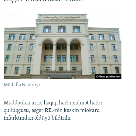
Müdafiə Nazirliyi
Müddətdən artıq həqiqi hərbi xidmət hərbi
qulluqçusu, əsgər
P.E.
-nin kəskin miokard
infarktından öldüyü bildirilir