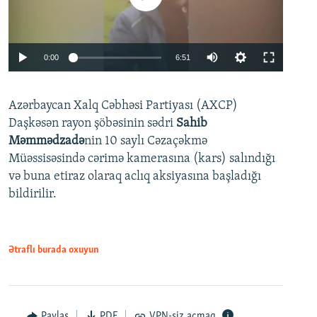
Auto
0:00
6:51
240p
Azərbaycan Xalq Cəbhəsi Partiyası (AXCP)
360p
Daşkəsən rayon şöbəsinin sədri
Sahib
480p
Auto
240p
360p
480p
Məmmədzadə
nin 10 saylı Cəzaçəkmə
720p
Müəssisəsində cərimə kamerasına (kars) salındığı
720p
1080p
və buna etiraz olaraq aclıq aksiyasına başladığı
1080p
bildirilir.
Ətraflı burada oxuyun
Paylaş
PDF
VPN-siz açmaq