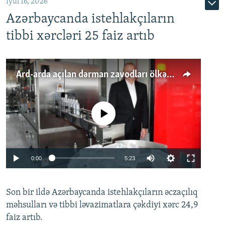
İyul 16, 2026
Azərbaycanda istehlakçıların
tibbi xərcləri 25 faiz artıb
Ard-arda açılan dərman zavodları ölkənin tələbatını ödəyirmi?
No media source currently available
Auto
0:00
5:23
240p
Son bir ildə Azərbaycanda istehlakçıların
360p
əczaçılıq
məhsulları və tibbi ləvazimatlara çəkdiyi xərc 24,9
480p
Auto
240p
360p
480p
faiz artıb.