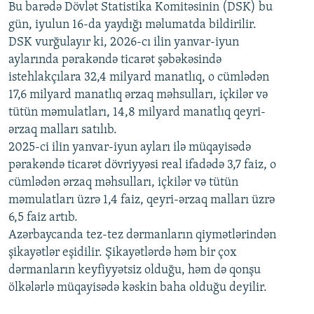
720p
Bu barədə Dövlət Statistika Komitəsinin (DSK) bu
720p
1080p
gün, iyulun 16-da yaydığı məlumatda bildirilir.
1080p
DSK vurğulayır ki, 2026-cı ilin yanvar-iyun
aylarında pərakəndə ticarət şəbəkəsində
istehlakçılara 32,4 milyard manatlıq, o cümlədən
17,6 milyard manatlıq ərzaq məhsulları, içkilər və
tütün məmulatları, 14,8 milyard manatlıq qeyri-
ərzaq malları satılıb.
2025-ci ilin yanvar-iyun ayları ilə müqayisədə
pərakəndə ticarət dövriyyəsi real ifadədə 3,7 faiz, o
cümlədən ərzaq məhsulları, içkilər və tütün
məmulatları üzrə 1,4 faiz, qeyri-ərzaq malları üzrə
6,5 faiz artıb.
Azərbaycanda tez-tez dərmanların qiymətlərindən
şikayətlər eşidilir. Şikayətlərdə həm bir çox
dərmanların keyfiyyətsiz olduğu, həm də qonşu
ölkələrlə müqayisədə kəskin baha olduğu deyilir.