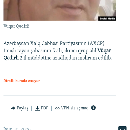
Vüqar Qədirli
Azərbaycan Xalq Cəbhəsi Partiyasının (AXCP)
İmişli rayon şöbəsinin fəalı, ikinci qrup əlil
Vüqar
Qədirli
2 il müddətinə azadlıqdan məhrum edilib.
Ətraflı burada oxuyun
Paylaş
PDF
VPN-siz açmaq
İyun 30, 2026