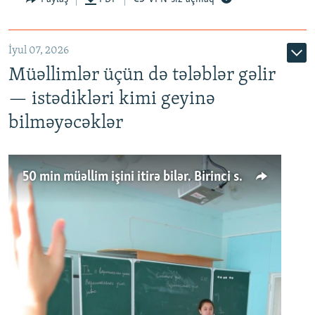
İyul 07, 2026
Müəllimlər üçün də tələblər gəlir
— istədikləri kimi geyinə
bilməyəcəklər
50 min müəllim işini itirə bilər. Birinci sinfə gedənlər azalır