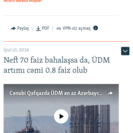
Ətraflı burada oxuyun
Paylaş
PDF
VPN-siz açmaq
İyul 10, 2026
Neft 70 faiz bahalaşsa da, ÜDM
artımı cəmi 0.8 faiz olub
Cənubi Qafqazda ÜDM ən az Azərbaycanda artır: Qonşuları niyə Bakını qabaqlaya bilir?
No media source currently available