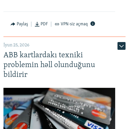
Auto
240p
360p
480p
Paylaş
PDF
VPN-siz açmaq
720p
1080p
İyun 25, 2026
ABB kartlardakı texniki
problemin həll olunduğunu
bildirir