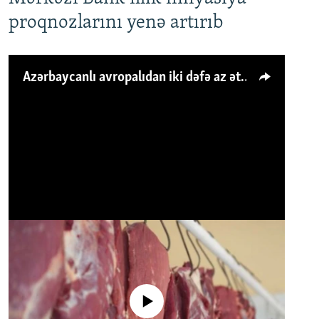
proqnozlarını yenə artırıb
Azərbaycanlı avropalıdan iki dəfə az ət yeyir, amma... 'Qiymət artımı qaçılmazdır'
No media source currently available