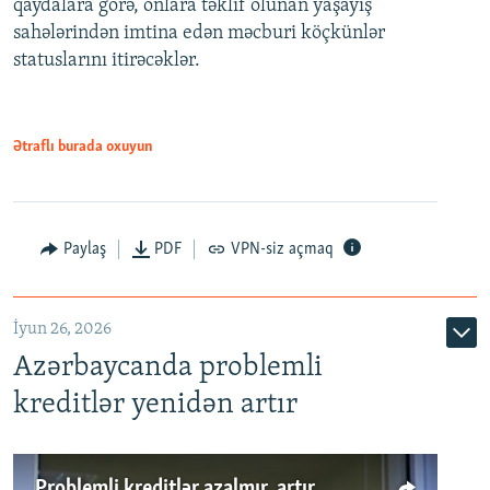
qaydalara görə, onlara təklif olunan yaşayış
720p
sahələrindən imtina edən məcburi köçkünlər
statuslarını itirəcəklər.
1080p
Ətraflı burada oxuyun
Auto
240p
360p
480p
Paylaş
PDF
VPN-siz açmaq
720p
1080p
İyun 26, 2026
Azərbaycanda problemli
kreditlər yenidən artır
Problemli kreditlər azalmır, artır