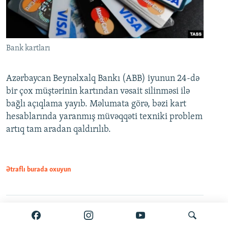
Bank kartları
Azərbaycan Beynəlxalq Bankı (ABB) iyunun 24-də
bir çox müştərinin kartından vəsait silinməsi ilə
bağlı açıqlama yayıb. Məlumata görə, bəzi kart
hesablarında yaranmış müvəqqəti texniki problem
artıq tam aradan qaldırılıb.
Ətraflı burada oxuyun
Paylaş
PDF
VPN-siz açmaq