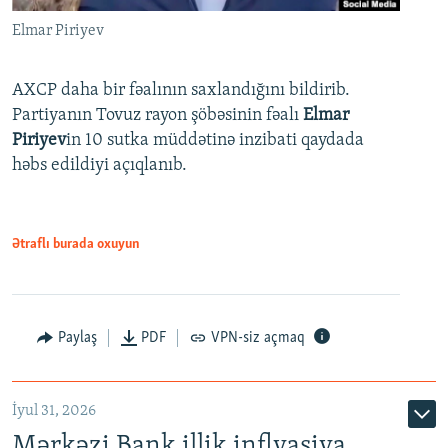
Elmar Piriyev
AXCP daha bir fəalının saxlandığını bildirib.
Partiyanın Tovuz rayon şöbəsinin fəalı
Elmar
Piriyev
in 10 sutka müddətinə inzibati qaydada
həbs edildiyi açıqlanıb.
Ətraflı burada oxuyun
Paylaş
PDF
VPN-siz açmaq
İyul 31, 2026
Mərkəzi Bank illik inflyasiya