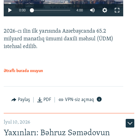
Auto
0:00
4:00
240p
2026-cı ilin ilk yarısında Azərbaycanda 65.2
360p
milyard manatlıq ümumi daxili məhsul (ÜDM)
480p
Auto
240p
360p
480p
istehsal edilib.
720p
720p
1080p
1080p
Ətraflı burada oxuyun
Paylaş
PDF
VPN-siz açmaq
İyul 10, 2026
Yaxınları: Bəhruz Səmədovun