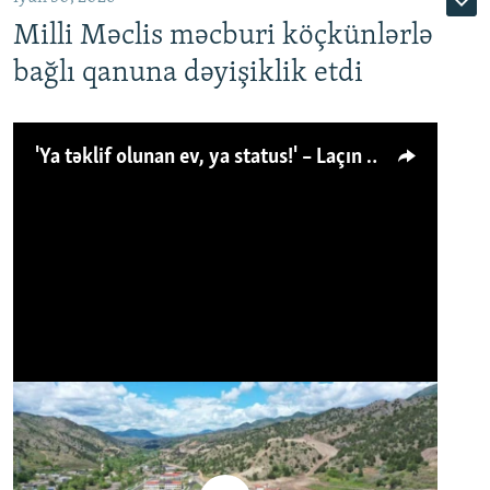
Milli Məclis məcburi köçkünlərlə
bağlı qanuna dəyişiklik etdi
'Ya təklif olunan ev, ya status!' – Laçın köçkünü: 'Laçından başqa heç hara!'