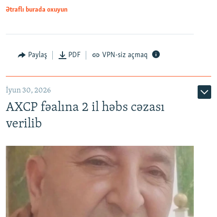
Ətraflı burada oxuyun
Paylaş
PDF
VPN-siz açmaq
İyun 30, 2026
AXCP fəalına 2 il həbs cəzası
verilib