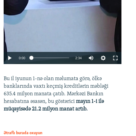
Auto
0:00
2:34
240p
Bu il iyunun 1-nə olan məlumata görə, ölkə
360p
banklarında vaxtı keçmiş kreditlərin məbləği
480p
635.4 milyon manata çatıb. Mərkəzi Bankın
720p
hesabatına əsasən, bu göstərici
mayın 1-i ilə
müqayisədə 21.2 milyon manat artıb.
1080p
Ətraflı burada oxuyun