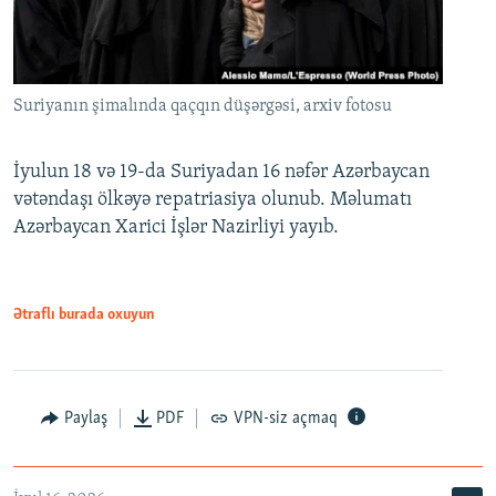
Suriyanın şimalında qaçqın düşərgəsi, arxiv fotosu
İyulun 18 və 19-da Suriyadan 16 nəfər Azərbaycan
vətəndaşı ölkəyə repatriasiya olunub. Məlumatı
Azərbaycan Xarici İşlər Nazirliyi yayıb.
Ətraflı burada oxuyun
Paylaş
PDF
VPN-siz açmaq