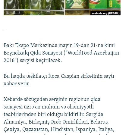
İNFOQRAFIKA
AZƏRBAYCAN ƏDƏBIYYATI KITABXANASI
MISSIYAMIZ
BIZI IZLƏ
KARIKATURA
İSLAM VƏ DEMOKRATIYA
PEŞƏ ETIKASI VƏ JURNALISTIKA STANDARTLARIMIZ
İZ - MƏDƏNIYYƏT PROQRAMI
MATERIALLARIMIZDAN ISTIFADƏ
-
AZADLIQRADIOSU MOBIL TELEFONUNUZDA
RFE/RL-in bütün saytları
Bakı Ekspo Mərkəzində mayın 19-dan 21-nə kimi
BIZIMLƏ ƏLAQƏ
Beynəlxalq Qida Sənayesi (“WorldFood Azerbaijan
XƏBƏR BÜLLETENLƏRIMIZ
2016”) sərgisi keçiriləcək.
Bu haqda təşkilatçı İteca Caspian şirkətinin saytı
xəbər verir.
Xəbərdə sözügedən sərginin regionun qida
sənayesi üzrə ən mühüm və əhəmiyyətli
tədbirlərindən biri olduğu bildirilir. Sərgidə
Almaniya, Birləşmiş Ərəb Əmirlikləri, Belarus,
Çexiya, Qazaxıstan, Hindistan, İspaniya, İtaliya,