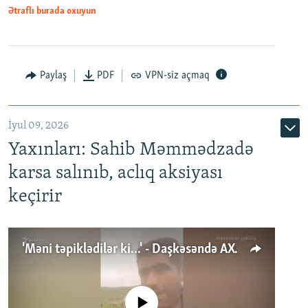
Ətraflı burada oxuyun
Paylaş
PDF
VPN-siz açmaq
İyul 09, 2026
Yaxınları: Sahib Məmmədzadə
karsa salınıb, aclıq aksiyası
keçirir
'Məni təpiklədilər ki...' - Daşkəsəndə AXCP fəalının yaxınları onun həbsinə etiraz edirlər
No media source currently available