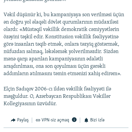
Vəkil düşünür ki, bu kampaniyaya son verilməsi üçün
ən doğru yol əlaqəli dövlət qurumlarının müdaxiləsi
olardı: «Müstəqil vəkillik demokratik cəmiyyətlərin
özəyini təşkil edir. Konstitusion vəkillik fəaliyyətinə
görə insanları təqib etmək, onlara təzyiq göstərmək,
nüfuzdan salmaq, ləkələmək yolverilməzdir. Sizdən
mənə qarşı aparılan kampaniyasının ədalətli
araşdırılması, ona son qoyulması üçün gərəkli
addımların atılmasını təmin etmənizi xahiş edirəm».
Elçin Sadıqov 2006-cı ildən vəkillik fəaliyyəti ilə
məşğuldur. O, Azərbaycan Respublikası Vəkillər
Kollegiyasının üzvüdür.
Paylaş
VPN-siz açmaq
Bizi izlə