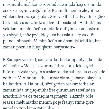
məzmunlu məhkəmə işlərində də müdafiəçi qismində
çıxış etməyim vurğulanıb. Bu amili mənim əleyhimə
yönləndirməyə çalışıblar. Sırf vəkillik fəaliyyətimə görə
barəmdə əsassız intizam icraatı başlanıb. Halbuki, mən
vəkiləm, mənim üçün müdafiə etdiyim vətəndaşların
şəxsiyyəti, mövqeyi, ideya və baxışları heç vaxt ön
planda olmayıb. Mənim üçün ən önəmlisi təbii ki, hər
zaman pozulan hüquqların bərpasıdır».
E.Sadıqov yazır ki, son vaxtlar bu kampaniya daha da
güclənib: «Mənə, əzizlərimə iftira atan, ləkələyici
informasiyalar yayan şəxslər telekanallara da çıxış əldə
ediblər. Yaxınımın adı, əsassız olaraq cinayət olayı ilə
hallandırılıb. Halbuki, sözügedən əsassız iddialar
zamanında hüquq-mühafizə qurumları tərəfindən
araşdırılıb və öz təsdiqini tapmayıb. Hazırda belə
əsassız məlumatlar mənim peşə fəaliyyətimə görə
yenidən gündəmə gətirilib».