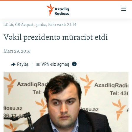
Keçid
linkləri
Əsas
2026, 08 Avqust, şənbə, Bakı vaxtı 21:14
məzmuna
GÜNDƏM
Vəkil prezidentə müraciət etdi
qayıt
#İZAHLA
Əsas
Mart 29, 2016
KORRUPSIOMETR
naviqasiyaya
qayıt
#ƏSLINDƏ
Paylaş
VPN-siz açmaq
Axtarışa
FƏRQƏ BAX
keç
QANUNI DOĞRU
ARAŞDIRMA
MULTIMEDIA
RADIO ARXIV
VIDEO
HAQQIMIZDA
FOTOQALEREYA
OXU ZALI