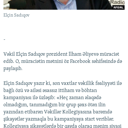
İNFOQRAFIKA
AZƏRBAYCAN ƏDƏBIYYATI KITABXANASI
MISSIYAMIZ
BIZI IZLƏ
Elçin Sadıqov
KARIKATURA
İSLAM VƏ DEMOKRATIYA
PEŞƏ ETIKASI VƏ JURNALISTIKA STANDARTLARIMIZ
İZ - MƏDƏNIYYƏT PROQRAMI
MATERIALLARIMIZDAN ISTIFADƏ
AZADLIQRADIOSU MOBIL TELEFONUNUZDA
RFE/RL-in bütün saytları
-
BIZIMLƏ ƏLAQƏ
Vəkil Elçin Sadıqov prezident İlham Əliyevə müraciət
XƏBƏR BÜLLETENLƏRIMIZ
edib. O, müraciətin mətnini öz Facebook səhifəsində də
paylaşıb.
Elçin Sadıqov yazır ki, son vaxtlar vəkillik fəaliyyəti ilə
bağlı özü və ailəsi əsassız ittiham və böhtan
kampaniyası ilə üzləşib: «Heç zaman əlaqədə
olmadığım, tanımadığım bir qrup şəxs ötən ilin
yazından etibarən Vəkillər Kollegiyasına barəmdə
şikayətlər yazmaqla bu kampaniyaya start veriblər.
Kollegiyaya şikayətlərdə bir qayda olaraq mənim siyasi