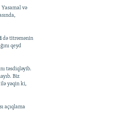
, Yasamal və
asında,
li
də titrəmənin
ığını qeyd
nı təsdiqləyib.
ayıb. Biz
lə yəqin ki,
nsı açıqlama