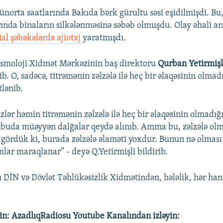
ünorta saatlarında Bakıda bərk gürultu səsi eşidilmişdi. Bu
rında binaların silkələnməsinə səbəb olmuşdu. Olay əhali ar
ial şəbəkələrdə ajiotaj
yaratmışdı.
moloji Xidmət Mərkəzinin baş direktoru
Qurban Yetirmiş
b. O, sadəcə, titrəmənin zəlzələ ilə heç bir əlaqəsinin olmad
tlənib.
zlər həmin titrəmənin zəlzələ ilə heç bir əlaqəsinin olmadığı
uda müəyyən dalğalar qeydə alınıb. Amma bu, zəlzələ olm
 gördük ki, burada zəlzələ əlaməti yoxdur. Bunun nə olması i
lar maraqlanar” - deyə Q.Yetirmişli bildirib.
lı DİN və Dövlət Təhlükəsizlik Xidmətindən, hələlik, hər ha
in: AzadlıqRadiosu Youtube Kanalından izləyin: