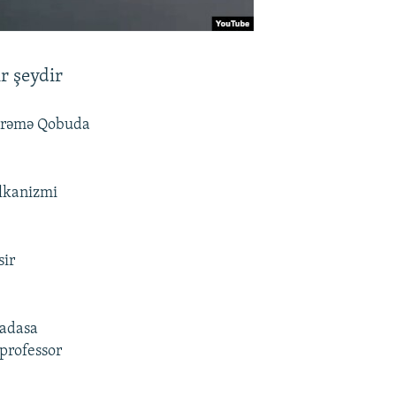
ir şeydir
titrəmə Qobuda
ulkanizmi
sir
radasa
 professor