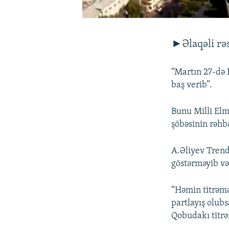
►Əlaqəli rəs
“Martın 27-də 
baş verib”.
Bunu Milli El
şöbəsinin rəhbə
A.Əliyev Trend
göstərməyib və
“Həmin titrəmə
partlayış olubs
Qobudakı titrə