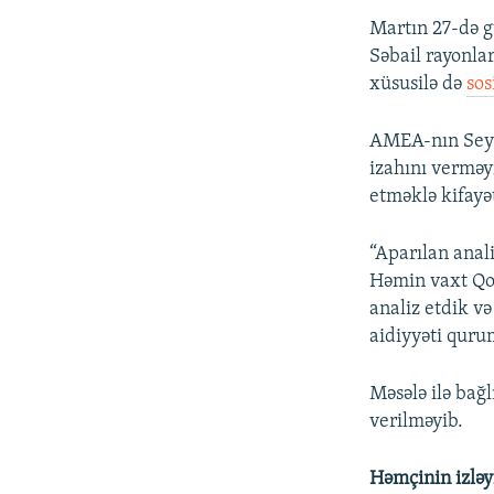
Martın 27-də g
Səbail rayonla
xüsusilə də
sos
AMEA-nın Seys
izahını verməyi
etməklə kifayə
“Aparılan anali
Həmin vaxt Qob
analiz etdik və
aidiyyəti qurum
Məsələ ilə bağ
verilməyib.
Həmçinin izləy