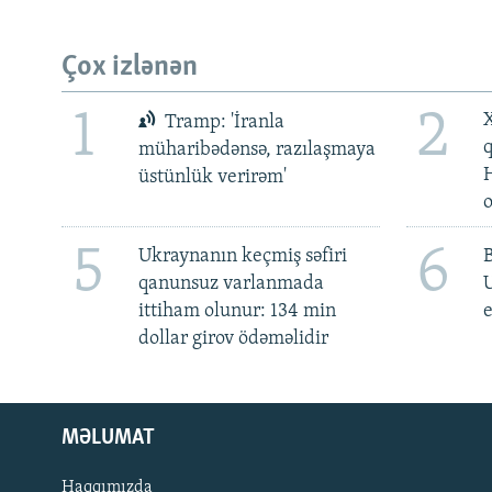
Çox izlənən
1
2
X
Tramp: 'İranla
müharibədənsə, razılaşmaya
üstünlük verirəm'
5
6
Ukraynanın keçmiş səfiri
qanunsuz varlanmada
ittiham olunur: 134 min
e
dollar girov ödəməlidir
MƏLUMAT
Haqqımızda