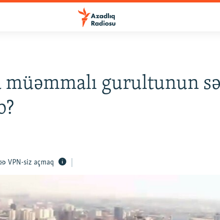
a müəmmalı gurultunun sə
b?
VPN-siz açmaq