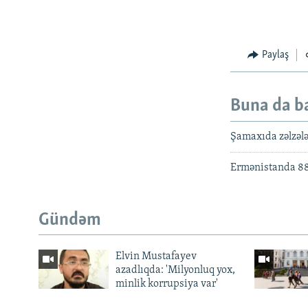
Paylaş
Buna da b
Şamaxıda zəlzələ
Ermənistanda 88-c
Gündəm
Elvin Mustafayev
azadlıqda: 'Milyonluq yox,
minlik korrupsiya var'