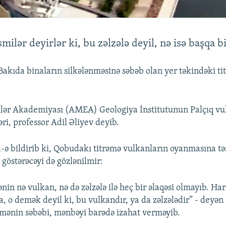
milər deyirlər ki, bu zəlzələ deyil, nə isə başqa b
Bakıda binaların silkələnməsinə səbəb olan yer təkindəki 
mlər Akademiyası (AMEA) Geologiya İnstitutunun Palçıq v
ri, professor Adil Əliyev deyib.
-ə bildirib ki, Qobudakı titrəmə vulkanların oyanmasına tə
 göstərəcəyi də gözlənilmir:
nin nə vulkan, nə də zəlzələ ilə heç bir əlaqəsi olmayıb. Ha
a, o demək deyil ki, bu vulkandır, ya da zəlzələdir” - deyən
mənin səbəbi, mənbəyi barədə izahat verməyib.