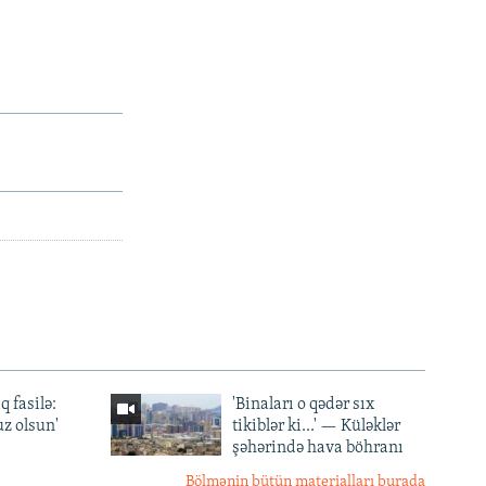
q fasilə:
'Binaları o qədər sıx
z olsun'
tikiblər ki...' — Küləklər
şəhərində hava böhranı
Bölmənin bütün materialları burada