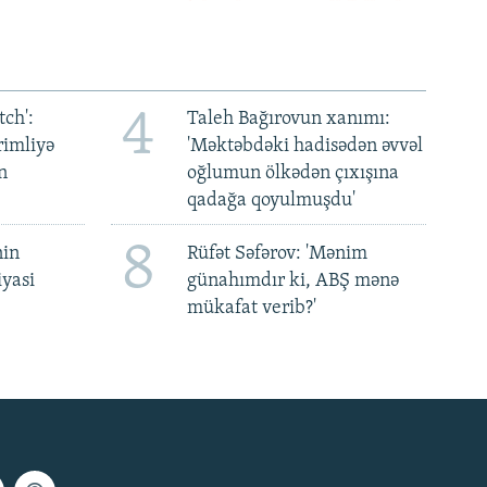
4
ch':
Taleh Bağırovun xanımı:
rimliyə
'Məktəbdəki hadisədən əvvəl
n
oğlumun ölkədən çıxışına
qadağa qoyulmuşdu'
8
nin
Rüfət Səfərov: 'Mənim
iyasi
günahımdır ki, ABŞ mənə
mükafat verib?'