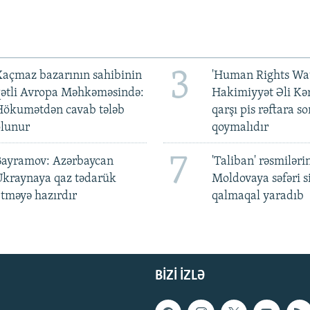
3
açmaz bazarının sahibinin
'Human Rights Wat
qətli Avropa Məhkəməsində:
Hakimiyyət Əli Kə
Hökumətdən cavab tələb
qarşı pis rəftara so
olunur
qoymalıdır
7
Bayramov: Azərbaycan
'Taliban' rəsmiləri
Ukraynaya qaz tədarük
Moldovaya səfəri s
tməyə hazırdır
qalmaqal yaradıb
BIZI IZLƏ