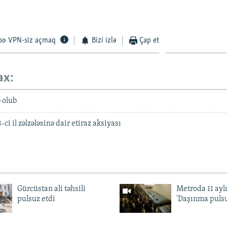
VPN-siz açmaq
Bizi izlə
Çap et
ax:
 olub
i il zəlzələsinə dair etiraz aksiyası
Gürcüstan ali təhsili
Metroda 11 aylı
pulsuz etdi
'Daşınma pulsu