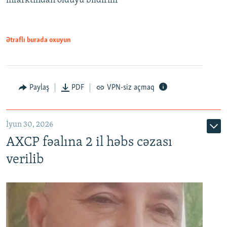
infarktından öldüyü bildirilir
Ətraflı burada oxuyun
Paylaş
PDF
VPN-siz açmaq
İyun 30, 2026
AXCP fəalına 2 il həbs cəzası
verilib