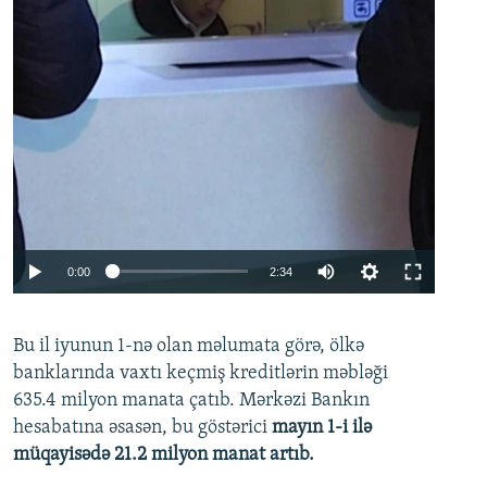
Auto
0:00
2:34
240p
Bu il iyunun 1-nə olan məlumata görə, ölkə
360p
banklarında vaxtı keçmiş kreditlərin məbləği
480p
635.4 milyon manata çatıb. Mərkəzi Bankın
720p
hesabatına əsasən, bu göstərici
mayın 1-i ilə
müqayisədə 21.2 milyon manat artıb.
1080p