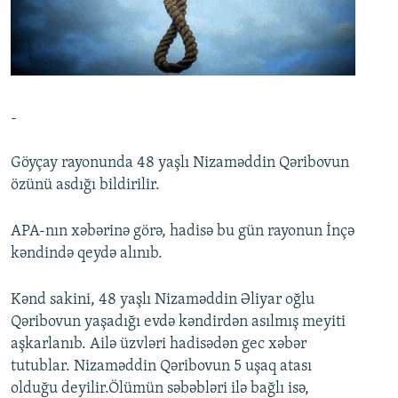
İNFOQRAFIKA
AZƏRBAYCAN ƏDƏBIYYATI KITABXANASI
MISSIYAMIZ
BIZI IZLƏ
KARIKATURA
İSLAM VƏ DEMOKRATIYA
PEŞƏ ETIKASI VƏ JURNALISTIKA STANDARTLARIMIZ
İZ - MƏDƏNIYYƏT PROQRAMI
MATERIALLARIMIZDAN ISTIFADƏ
AZADLIQRADIOSU MOBIL TELEFONUNUZDA
RFE/RL-in bütün saytları
-
BIZIMLƏ ƏLAQƏ
Göyçay rayonunda 48 yaşlı Nizaməddin Qəribovun
XƏBƏR BÜLLETENLƏRIMIZ
özünü asdığı bildirilir.
APA-nın xəbərinə görə, hadisə bu gün rayonun İnçə
kəndində qeydə alınıb.
Kənd sakini, 48 yaşlı Nizaməddin Əliyar oğlu
Qəribovun yaşadığı evdə kəndirdən asılmış meyiti
aşkarlanıb. Ailə üzvləri hadisədən gec xəbər
tutublar. Nizaməddin Qəribovun 5 uşaq atası
olduğu deyilir.Ölümün səbəbləri ilə bağlı isə,