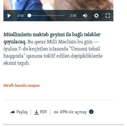
Auto
0:00
2:58
240p
Müəllimlərin məktəb geyimi ilə bağlı tələblər
360p
qoyulacaq.
Bu qərar Milli Məclisin bu gün —
480p
iyulun 7-də keçirilən iclasında "Ümumi təhsil
720p
haqqında" qanuna təklif edilən dəyişikliklərdə
əksini tapıb.
1080p
Ətraflı burada oxuyun
Auto
240p
360p
480p
Paylaş
PDF
VPN-siz açmaq
720p
1080p