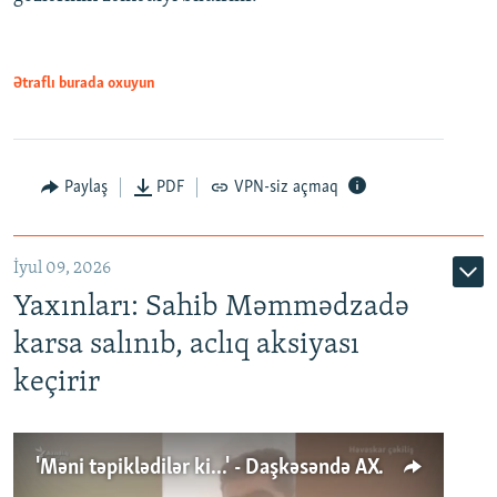
Ətraflı burada oxuyun
Paylaş
PDF
VPN-siz açmaq
İyul 09, 2026
Yaxınları: Sahib Məmmədzadə
karsa salınıb, aclıq aksiyası
keçirir
'Məni təpiklədilər ki...' - Daşkəsəndə AXCP fəalının yaxınları onun həbsinə etiraz edirlər