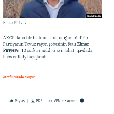
Elmar Piriyev
AXCP daha bir fəalının saxlandığını bildirib.
Partiyanın Tovuz rayon şöbəsinin fəalı
Elmar
Piriyev
in 10 sutka müddətinə inzibati qaydada
həbs edildiyi açıqlanıb.
Ətraflı burada oxuyun
Paylaş
PDF
VPN-siz açmaq