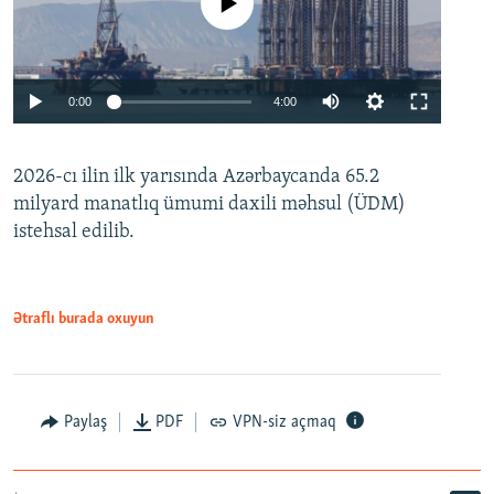
No media source currently available
Auto
0:00
4:00
240p
2026-cı ilin ilk yarısında Azərbaycanda 65.2
360p
milyard manatlıq ümumi daxili məhsul (ÜDM)
480p
Auto
240p
360p
480p
istehsal edilib.
720p
720p
1080p
1080p
Ətraflı burada oxuyun
Paylaş
PDF
VPN-siz açmaq