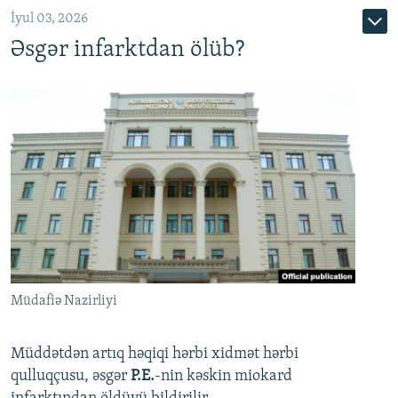
İyul 03, 2026
Əsgər infarktdan ölüb?
Müdafiə Nazirliyi
Müddətdən artıq həqiqi hərbi xidmət hərbi
qulluqçusu, əsgər
P.E.
-nin kəskin miokard