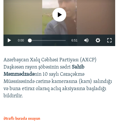
No media source currently available
Auto
0:00
6:51
240p
Azərbaycan Xalq Cəbhəsi Partiyası (AXCP)
360p
Daşkəsən rayon şöbəsinin sədri
Sahib
480p
Auto
240p
360p
480p
Məmmədzadə
nin 10 saylı Cəzaçəkmə
720p
Müəssisəsində cərimə kamerasına (kars) salındığı
720p
1080p
və buna etiraz olaraq aclıq aksiyasına başladığı
1080p
bildirilir.
Ətraflı burada oxuyun