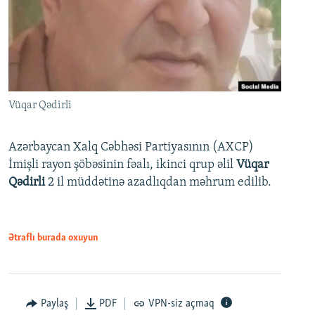
Vüqar Qədirli
Azərbaycan Xalq Cəbhəsi Partiyasının (AXCP)
İmişli rayon şöbəsinin fəalı, ikinci qrup əlil
Vüqar
Qədirli
2 il müddətinə azadlıqdan məhrum edilib.
Ətraflı burada oxuyun
Paylaş
PDF
VPN-siz açmaq