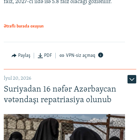
faiz, 2027-ci ildə isə 5.8 faiz olacağı gözlənilir.
480p
720p
1080p
Ətraflı burada oxuyun
Paylaş
PDF
VPN-siz açmaq
İyul 20, 2026
Auto
240p
360p
480p
Suriyadan 16 nəfər Azərbaycan
720p
1080p
vətəndaşı repatriasiya olunub