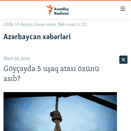
Keçid
linkləri
Əsas
2026, 10 Avqust, bazar ertəsi, Bakı vaxtı 11:22
məzmuna
GÜNDƏM
Azərbaycan xəbərləri
qayıt
#İZAHLA
Əsas
KORRUPSIOMETR
naviqasiyaya
Mart 25, 2016
qayıt
#ƏSLINDƏ
Axtarışa
Göyçayda 5 uşaq atası özünü
FƏRQƏ BAX
keç
asıb?
QANUNI DOĞRU
ARAŞDIRMA
MULTIMEDIA
RADIO ARXIV
VIDEO
HAQQIMIZDA
FOTOQALEREYA
OXU ZALI