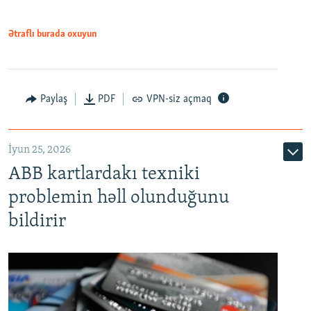
Ətraflı burada oxuyun
Auto
240p
360p
480p
Paylaş
PDF
VPN-siz açmaq
720p
1080p
İyun 25, 2026
ABB kartlardakı texniki
problemin həll olunduğunu
bildirir