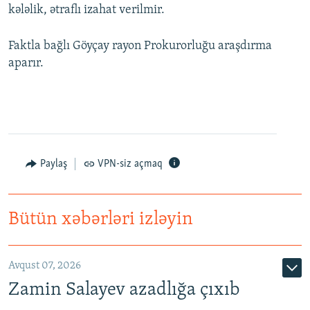
kələlik, ətraflı izahat verilmir.
Faktla bağlı Göyçay rayon Prokurorluğu araşdırma
aparır.
Paylaş
VPN-siz açmaq
Bütün xəbərləri izləyin
Avqust 07, 2026
Zamin Salayev azadlığa çıxıb