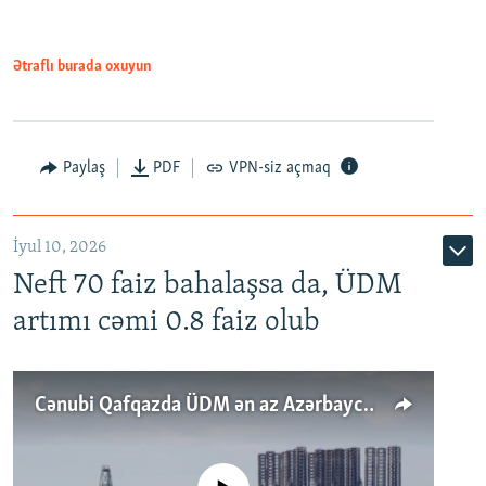
Ətraflı burada oxuyun
Paylaş
PDF
VPN-siz açmaq
İyul 10, 2026
Neft 70 faiz bahalaşsa da, ÜDM
artımı cəmi 0.8 faiz olub
Cənubi Qafqazda ÜDM ən az Azərbaycanda artır: Qonşuları niyə Bakını qabaqlaya bilir?