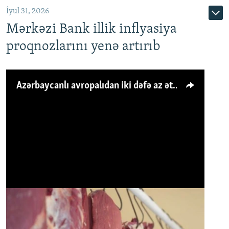
İyul 31, 2026
Mərkəzi Bank illik inflyasiya
proqnozlarını yenə artırıb
Azərbaycanlı avropalıdan iki dəfə az ət yeyir, amma... 'Qiymət artımı qaçılmazdır'