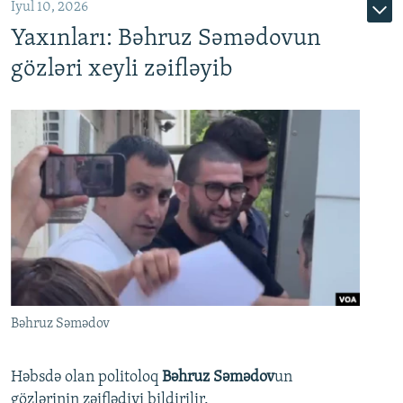
İyul 10, 2026
Yaxınları: Bəhruz Səmədovun
gözləri xeyli zəifləyib
Bəhruz Səmədov
Həbsdə olan politoloq
Bəhruz Səmədov
un
gözlərinin zəiflədiyi bildirilir.