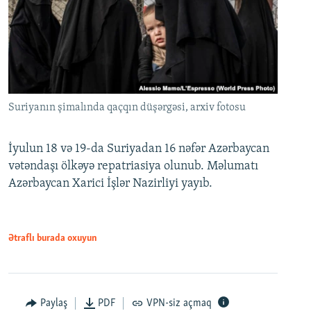
Suriyanın şimalında qaçqın düşərgəsi, arxiv fotosu
İyulun 18 və 19-da Suriyadan 16 nəfər Azərbaycan
vətəndaşı ölkəyə repatriasiya olunub. Məlumatı
Azərbaycan Xarici İşlər Nazirliyi yayıb.
Ətraflı burada oxuyun
Paylaş
PDF
VPN-siz açmaq