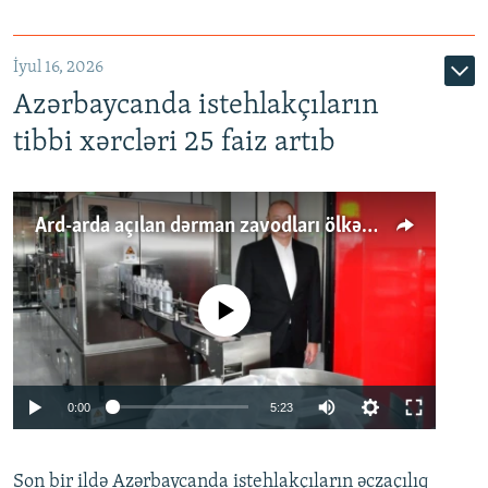
İyul 16, 2026
Azərbaycanda istehlakçıların
tibbi xərcləri 25 faiz artıb
Ard-arda açılan dərman zavodları ölkənin tələbatını ödəyirmi?
No media source currently available
Auto
0:00
5:23
240p
Son bir ildə Azərbaycanda istehlakçıların
360p
əczaçılıq