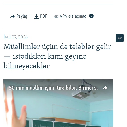
Paylaş
PDF
VPN-siz açmaq
İyul 07, 2026
Müəllimlər üçün də tələblər gəlir
— istədikləri kimi geyinə
bilməyəcəklər
50 min müəllim işini itirə bilər. Birinci sinfə gedənlər azalır