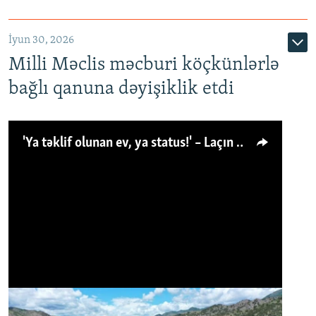
İyun 30, 2026
Milli Məclis məcburi köçkünlərlə
bağlı qanuna dəyişiklik etdi
'Ya təklif olunan ev, ya status!' – Laçın köçkünü: 'Laçından başqa heç hara!'