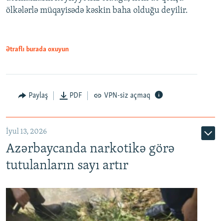
ölkələrlə müqayisədə kəskin baha olduğu deyilir.
Ətraflı burada oxuyun
Paylaş
PDF
VPN-siz açmaq
İyul 13, 2026
Azərbaycanda narkotikə görə
tutulanların sayı artır