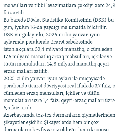
məhsulları və tibbi ləvazimatlara çəkdiyi xərc 24,9
480p
Auto
240p
360p
480p
faiz artıb.
720p
Bu barədə Dövlət Statistika Komitəsinin (DSK) bu
720p
1080p
gün, iyulun 16-da yaydığı məlumatda bildirilir.
1080p
DSK vurğulayır ki, 2026-cı ilin yanvar-iyun
aylarında pərakəndə ticarət şəbəkəsində
istehlakçılara 32,4 milyard manatlıq, o cümlədən
17,6 milyard manatlıq ərzaq məhsulları, içkilər və
tütün məmulatları, 14,8 milyard manatlıq qeyri-
ərzaq malları satılıb.
2025-ci ilin yanvar-iyun ayları ilə müqayisədə
pərakəndə ticarət dövriyyəsi real ifadədə 3,7 faiz, o
cümlədən ərzaq məhsulları, içkilər və tütün
məmulatları üzrə 1,4 faiz, qeyri-ərzaq malları üzrə
6,5 faiz artıb.
Azərbaycanda tez-tez dərmanların qiymətlərindən
şikayətlər eşidilir. Şikayətlərdə həm bir çox
dərmanların keyfiyyətsiz olduğu, həm də qonşu