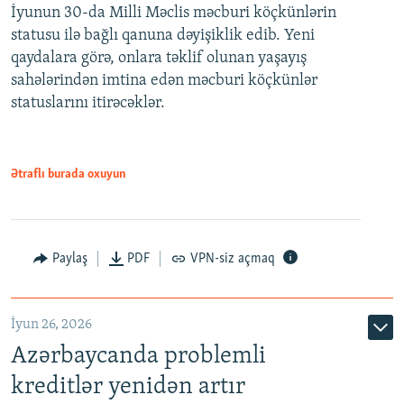
İyunun 30-da Milli Məclis məcburi köçkünlərin
360p
statusu ilə bağlı qanuna dəyişiklik edib. Yeni
480p
qaydalara görə, onlara təklif olunan yaşayış
720p
sahələrindən imtina edən məcburi köçkünlər
statuslarını itirəcəklər.
1080p
Ətraflı burada oxuyun
Auto
240p
360p
480p
Paylaş
PDF
VPN-siz açmaq
720p
1080p
İyun 26, 2026
Azərbaycanda problemli
kreditlər yenidən artır