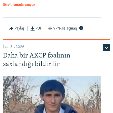
Ətraflı burada oxuyun
Paylaş
PDF
VPN-siz açmaq
İyul 31, 2026
Daha bir AXCP fəalının
saxlandığı bildirilir