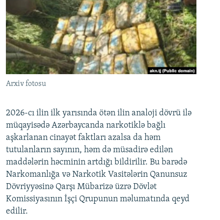
Arxiv fotosu
2026-cı ilin ilk yarısında ötən ilin analoji dövrü ilə
müqayisədə Azərbaycanda narkotiklə bağlı
aşkarlanan cinayət faktları azalsa da həm
tutulanların sayının, həm də müsadirə edilən
maddələrin həcminin artdığı bildirilir. Bu barədə
Narkomanlığa və Narkotik Vasitələrin Qanunsuz
Dövriyyəsinə Qarşı Mübarizə üzrə Dövlət
Komissiyasının İşçi Qrupunun məlumatında qeyd
edilir.