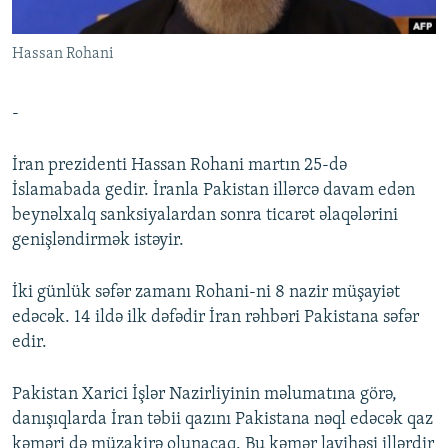
İNFOQRAFIKA
AZƏRBAYCAN ƏDƏBIYYATI KITABXANASI
MISSIYAMIZ
BIZI IZLƏ
Hassan Rohani
KARIKATURA
İSLAM VƏ DEMOKRATIYA
PEŞƏ ETIKASI VƏ JURNALISTIKA STANDARTLARIMIZ
İZ - MƏDƏNIYYƏT PROQRAMI
MATERIALLARIMIZDAN ISTIFADƏ
-
AZADLIQRADIOSU MOBIL TELEFONUNUZDA
RFE/RL-in bütün saytları
BIZIMLƏ ƏLAQƏ
İran prezidenti Hassan Rohani martın 25-də
İslamabada gedir. İranla Pakistan illərcə davam edən
XƏBƏR BÜLLETENLƏRIMIZ
beynəlxalq sanksiyalardan sonra ticarət əlaqələrini
genişləndirmək istəyir.
İki günlük səfər zamanı Rohani-ni 8 nazir müşayiət
edəcək. 14 ildə ilk dəfədir İran rəhbəri Pakistana səfər
edir.
Pakistan Xarici İşlər Nazirliyinin məlumatına görə,
danışıqlarda İran təbii qazını Pakistana nəql edəcək qaz
kəməri də müzakirə olunacaq. Bu kəmər layihəsi illərdir