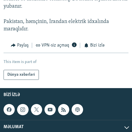
yubanır.
Pakistan, həmçinin, İrandan elektrik idxalında
maraqlıdır.
Paylaş
VPN-siz açmaq
Bizi izlə
This item is part of
Dünya xəbərləri
BIZI IZLƏ
MƏLUMAT