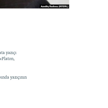
ta yazıçı
«Platon,
bında yazıçının