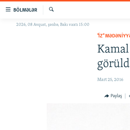
Keçid
BÖLMƏLƏR
linkləri
Axtar
Əsas
2026, 08 Avqust, şənbə, Bakı vaxtı 15:00
GÜNDƏM
məzmuna
"İZ" MƏDƏNIY
#İZAHLA
qayıt
Əsas
Kamal 
KORRUPSIOMETR
naviqasiyaya
#ƏSLINDƏ
qayıt
görül
Axtarışa
FƏRQƏ BAX
keç
QANUNI DOĞRU
Mart 25, 2016
ARAŞDIRMA
Paylaş
MULTIMEDIA
RADIO ARXIV
VIDEO
HAQQIMIZDA
FOTOQALEREYA
OXU ZALI