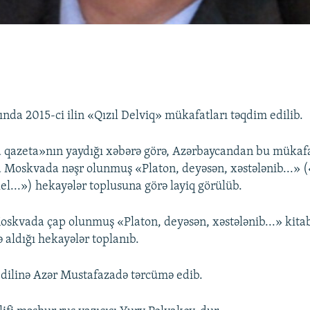
ında 2015-ci ilin «Qızıl Delviq» mükafatları təqdim edilib.
 qazeta»nın yaydığı xəbərə görə, Azərbaycandan bu mükafa
Moskvada nəşr olunmuş «Platon, deyəsən, xəstələnib...» (
el...») hekayələr toplusuna görə layiq görülüb.
oskvada çap olunmuş «Platon, deyəsən, xəstələnib...» kita
ə aldığı hekayələr toplanıb.
 dilinə Azər Mustafazadə tərcümə edib.