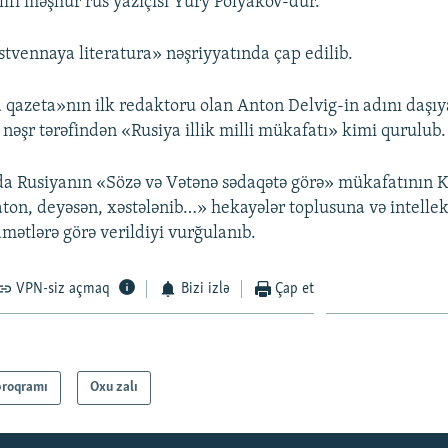
ifi məşhur rus yazıçısı Yury Polyakov-dur.
tvennaya literatura» nəşriyyatında çap edilib.
 qazeta»nın ilk redaktoru olan Anton Delvig-in adını daşı
 nəşr tərəfindən «Rusiya illik milli mükafatı» kimi qurulub.
da Rusiyanın «Sözə və Vətənə sədaqətə görə» mükafatının 
ton, deyəsən, xəstələnib…» hekayələr toplusuna və intellek
dmətlərə görə verildiyi vurğulanıb.
VPN-siz açmaq
Bizi izlə
Çap et
proqramı
Oxu zalı