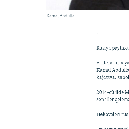
Kamal Abdulla
-
Rusiya paytaxt
«Literaturnaya
Kamal Abdulla 
kajetsya, zabol
2014-cü ildə M
son illər qələm
Hekayələri rus