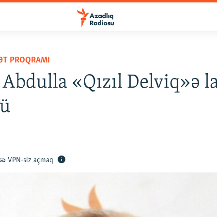
YƏT PROQRAMI
Abdulla «Qızıl Delviq»ə l
dü
VPN-siz açmaq