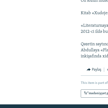
Ön sözün müəll
Kitab «Xudojes
«Literaturnaya
2012-ci ildə bu
Qəzetin saytın
Abdullaya «Pla
inkişafında xi
Paylaş
This item is part of
"İz" mədəniyyət 