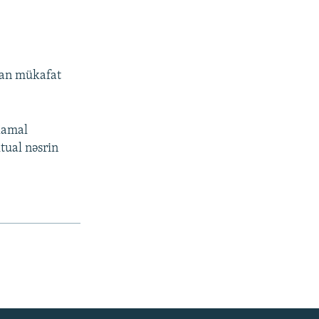
yan mükafat
Kamal
tual nəsrin