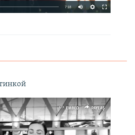
7:18
EMBED
PAYLAŞ
ртинкой
EMBED
PAYLAŞ