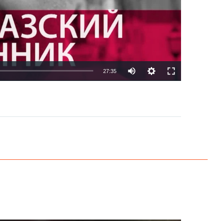
27:35
EMBED
PAYLAŞ