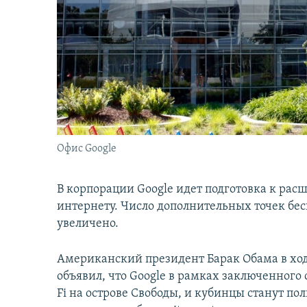
İNFOQRAFIKA
AZƏRBAYCAN ƏDƏBIYYATI KITABXANASI
MISSIYAMIZ
KARIKATURA
İSLAM VƏ DEMOKRATIYA
PEŞƏ ETIKASI VƏ JURNALISTIKA
STANDARTLARIMIZ
İZ - MƏDƏNIYYƏT PROQRAMI
MATERIALLARIMIZDAN ISTIFADƏ
AZADLIQRADIOSU MOBIL TELEFONUNUZDA
BIZIMLƏ ƏLAQƏ
XƏBƏR BÜLLETENLƏRIMIZ
Офис Google
В корпорации Google идет подготовка к ра
интернету. Число дополнительных точек бесп
увеличено.
Американский президент Барак Обама в ходе
объявил, что Google в рамках заключенного
Fi на острове Свободы, и кубинцы станут п