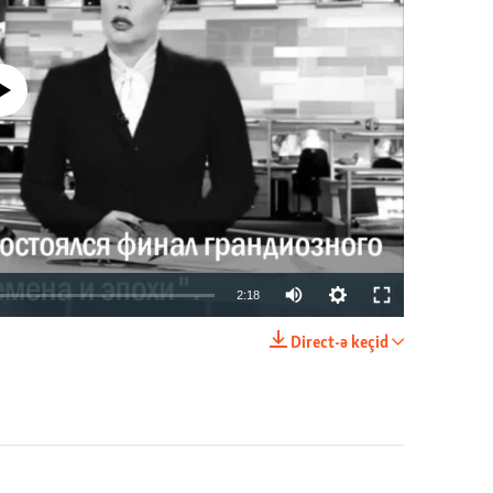
currently available
2:18
Direct-ə keçid
EMBED
PAYLAŞ