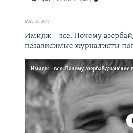
Paylaş
VPN-siz açmaq
May 31, 2017
Имидж – все. Почему азерба
независимые журналисты по
No media source 