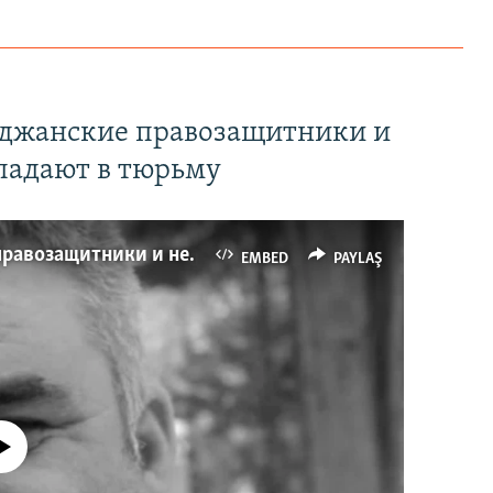
йджанские правозащитники и
падают в тюрьму
Имидж – все. Почему азербайджанские правозащитники и независимые журналисты попадают в тюрьму
EMBED
PAYLAŞ
currently available