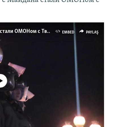
" с Майдана стали ОМОНом с
Как украинские "беркутовцы" с Майдана стали ОМОНом с Тверской
EMBED
PAYLAŞ
currently available