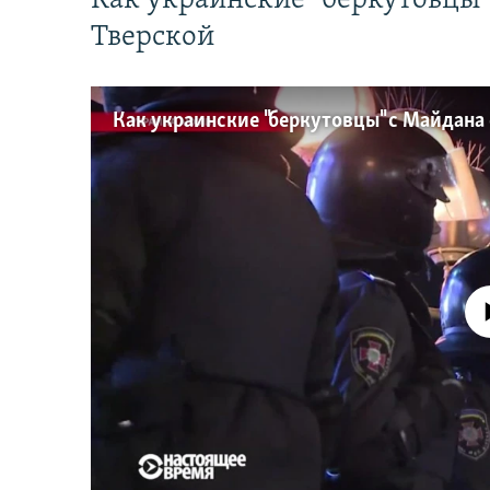
Как украинские "беркутовцы
Тверской
No media source 