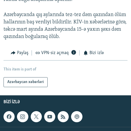
Azərbaycanda qış aylarında tez-tez dəm qazından ölüm
hallarının baş verdiyi bildirilir. KİV-in xəbərlərinə görə,
təkcə mart ayında Azərbaycanda 15-ə yaxın şəxs dəm
qazından boğularaq ölüb.
Paylaş
VPN-siz açmaq
Bizi izlə
This item is part of
Azərbaycan xəbərləri
BIZI IZLƏ