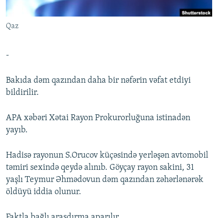
İNFOQRAFIKA
AZƏRBAYCAN ƏDƏBIYYATI KITABXANASI
MISSIYAMIZ
BIZI IZLƏ
Qaz
KARIKATURA
İSLAM VƏ DEMOKRATIYA
PEŞƏ ETIKASI VƏ JURNALISTIKA STANDARTLARIMIZ
İZ - MƏDƏNIYYƏT PROQRAMI
MATERIALLARIMIZDAN ISTIFADƏ
-
AZADLIQRADIOSU MOBIL TELEFONUNUZDA
RFE/RL-in bütün saytları
BIZIMLƏ ƏLAQƏ
Bakıda dəm qazından daha bir nəfərin vəfat etdiyi
bildirilir.
XƏBƏR BÜLLETENLƏRIMIZ
APA xəbəri Xətai Rayon Prokurorluğuna istinadən
yayıb.
Hadisə rayonun S.Orucov küçəsində yerləşən avtomobil
təmiri sexində qeydə alınıb. Göyçay rayon sakini, 31
yaşlı Teymur Əhmədovun dəm qazından zəhərlənərək
öldüyü iddia olunur.
Faktla bağlı araşdırma aparılır.