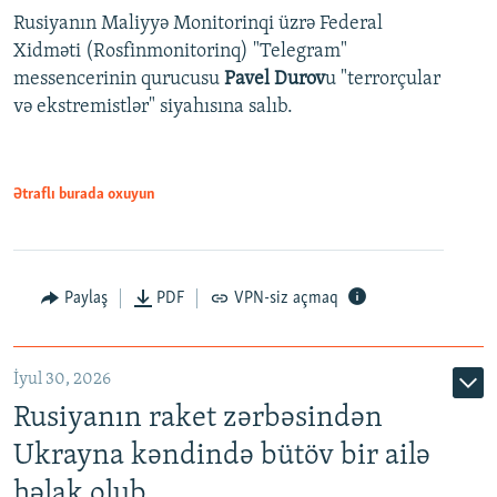
Rusiyanın Maliyyə Monitorinqi üzrə Federal
Xidməti (Rosfinmonitorinq) "Telegram"
messencerinin qurucusu
Pavel Durov
u "terrorçular
və ekstremistlər" siyahısına salıb.
Ətraflı burada oxuyun
Paylaş
PDF
VPN-siz açmaq
İyul 30, 2026
Rusiyanın raket zərbəsindən
Ukrayna kəndində bütöv bir ailə
həlak olub