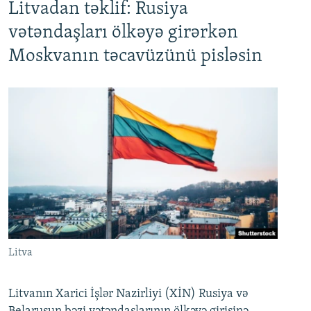
Litvadan təklif: Rusiya
vətəndaşları ölkəyə girərkən
Moskvanın təcavüzünü pisləsin
Litva
Litvanın Xarici İşlər Nazirliyi (XİN) Rusiya və