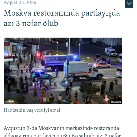
Avqust 03, 2026
Moskva restoranında partlayışda
azı 3 nəfər ölüb
Hadisənin baş verdiyi ərazi
Avqustun 2-də Moskvanın mərkəzində restoranda
əldəqayırma partlayıcı qurğu işə salınıb, azı 3 nəfər