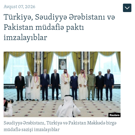
Avqust 07, 2026
Türkiyə, Səudiyyə Ərəbistanı və
Pakistan müdafiə paktı
imzalayıblar
Səudiyyə Ərəbistanı, Türkiyə və Pakistan Məkkədə birgə
müdafiə sazişi imzalayıblar