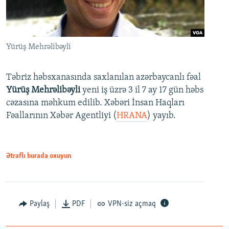
Yürüş Mehrəlibəyli
Təbriz həbsxanasında saxlanılan azərbaycanlı fəal
Yürüş Mehrəlibəyli
yeni iş üzrə 3 il 7 ay 17 gün həbs
cəzasına məhkum edilib. Xəbəri İnsan Haqları
Fəallarının Xəbər Agentliyi (
HRANA
) yayıb.
Ətraflı burada oxuyun
Paylaş
PDF
VPN-siz açmaq