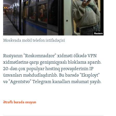
Moskvada mobil telefon istifadəçisi
Rusiyanın "Roskomnadzor" xidməti ölkədə VPN
xidmətlərinə qarşı genişmiqyaslı bloklama aparıb.
20-dən çox populyar hostinq provayderinin IP
ünvanları məhdudlaşdırılıb. Bu barədə "Eksployt"
və "Agentstvo" Telegram kanalları məlumat yayıb.
Ətraflı burada oxuyun