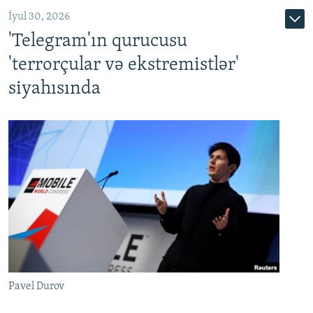
İyul 30, 2026
'Telegram'ın qurucusu
'terrorçular və ekstremistlər'
siyahısında
Pavel Durov