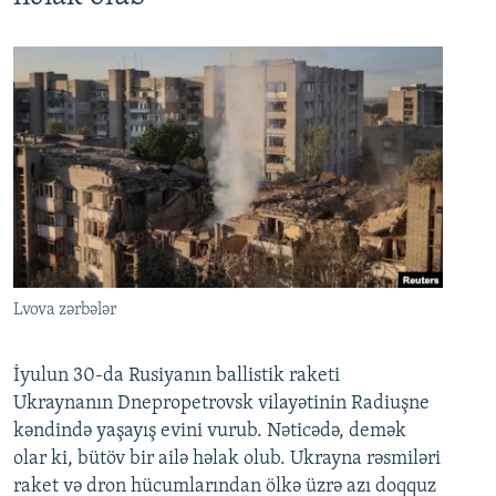
Lvova zərbələr
İyulun 30-da Rusiyanın ballistik raketi
Ukraynanın Dnepropetrovsk vilayətinin Radiuşne
kəndində yaşayış evini vurub. Nəticədə, demək
olar ki, bütöv bir ailə həlak olub. Ukrayna rəsmiləri
raket və dron hücumlarından ölkə üzrə azı doqquz