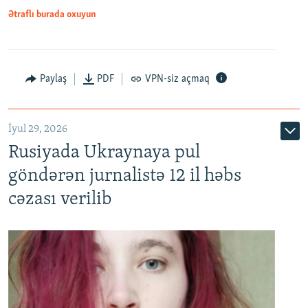
Ətraflı burada oxuyun
Paylaş
PDF
VPN-siz açmaq
İyul 29, 2026
Rusiyada Ukraynaya pul
göndərən jurnalistə 12 il həbs
cəzası verilib