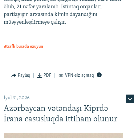
ölüb, 21 nəfər yaralanıb. İstintaq orqanları
partlayışın arxasında kimin dayandığını
müəyyənləşdirməyə çalışır.
Ətraflı burada oxuyun
Paylaş
PDF
VPN-siz açmaq
İyul 31, 2026
Azərbaycan vətəndaşı Kiprdə
İrana casusluqda ittiham olunur