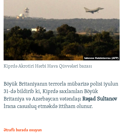
Kiprdə Akrotiri Hərbi Hava Qüvvələri bazası
Böyük Britaniyanın terrorla mübarizə polisi iyulun
31-də bildirib ki, Kiprdə saxlanılan Böyük
Britaniya və Azərbaycan vətəndaşı
Rəşad Sultanov
İrana casusluq etməkdə ittiham olunur.
Ətraflı burada oxuyun