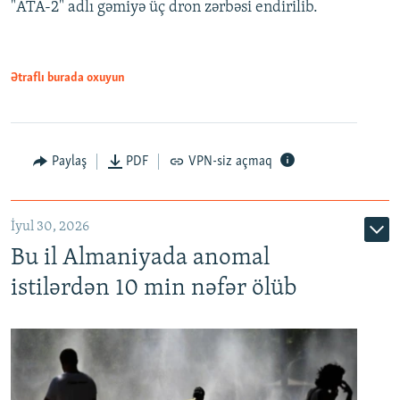
"ATA-2" adlı gəmiyə üç dron zərbəsi endirilib.
Ətraflı burada oxuyun
Paylaş
PDF
VPN-siz açmaq
İyul 30, 2026
Bu il Almaniyada anomal
istilərdən 10 min nəfər ölüb