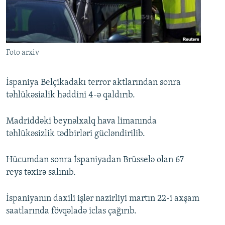
İNFOQRAFIKA
AZƏRBAYCAN ƏDƏBIYYATI KITABXANASI
MISSIYAMIZ
BIZI IZLƏ
KARIKATURA
İSLAM VƏ DEMOKRATIYA
PEŞƏ ETIKASI VƏ JURNALISTIKA STANDARTLARIMIZ
İZ - MƏDƏNIYYƏT PROQRAMI
MATERIALLARIMIZDAN ISTIFADƏ
Foto arxiv
AZADLIQRADIOSU MOBIL TELEFONUNUZDA
RFE/RL-in bütün saytları
BIZIMLƏ ƏLAQƏ
İspaniya Belçikadakı terror aktlarından sonra
təhlükəsialik həddini 4-ə qaldırıb.
XƏBƏR BÜLLETENLƏRIMIZ
Madriddəki beynəlxalq hava limanında
təhlükəsizlik tədbirləri gücləndirilib.
Hücumdan sonra İspaniyadan Brüsselə olan 67
reys təxirə salınıb.
İspaniyanın daxili işlər nazirliyi martın 22-i axşam
saatlarında fövqəladə iclas çağırıb.