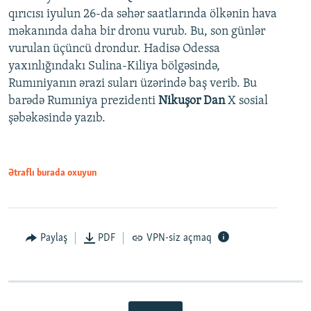
qırıcısı iyulun 26-da səhər saatlarında ölkənin hava
məkanında daha bir dronu vurub. Bu, son günlər
vurulan üçüncü drondur. Hadisə Odessa
yaxınlığındakı Sulina-Kiliya bölgəsində,
Rumıniyanın ərazi suları üzərində baş verib. Bu
barədə Rumıniya prezidenti
Nikuşor Dan
X sosial
şəbəkəsində yazıb.
Ətraflı burada oxuyun
Paylaş
PDF
VPN-siz açmaq