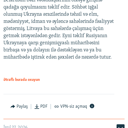
Belarusun bəzi vətəndaşlarının ölkəyə girişinə
qadağa qoyulmasını təklif edir. Söhbət işğal
olunmuş Ukrayna ərazilərində təhsil və elm,
mədəniyyət, idman və əyləncə sahələrində fəaliyyət
göstərmiş, Litvaya bu sahələrdə çalışmaq üçün
getmək istəyənlədən gedir. Eyni təklif Rusiyanın
Ukraynaya qarşı genişmiqyaslı müharibəsini
birbaşa və ya dolayısı ilə dəstəkləyən və ya bu
müharibədə iştirak edən şəxsləri də nəzərdə tutur.
Ətraflı burada oxuyun
Paylaş
PDF
VPN-siz açmaq
İyul 27, 2026