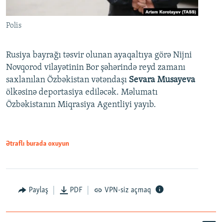
Polis
Rusiya bayrağı təsvir olunan ayaqaltıya görə Nijni
Novqorod vilayətinin Bor şəhərində reyd zamanı
saxlanılan Özbəkistan vətəndaşı
Sevara Musayeva
ölkəsinə deportasiya ediləcək. Məlumatı
Özbəkistanın Miqrasiya Agentliyi yayıb.
Ətraflı burada oxuyun
Paylaş
PDF
VPN-siz açmaq