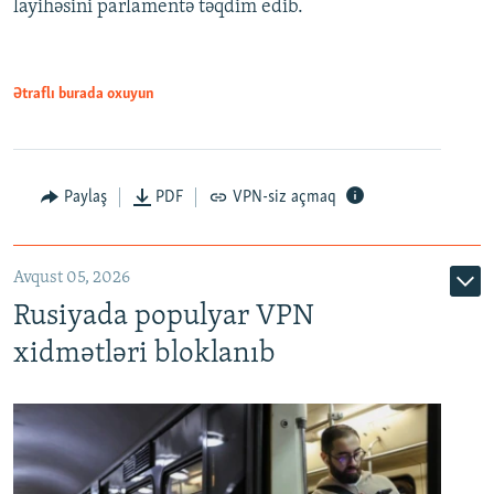
layihəsini parlamentə təqdim edib.
720p
1080p
1080p
Ətraflı burada oxuyun
Paylaş
PDF
VPN-siz açmaq
Avqust 05, 2026
Rusiyada populyar VPN
xidmətləri bloklanıb