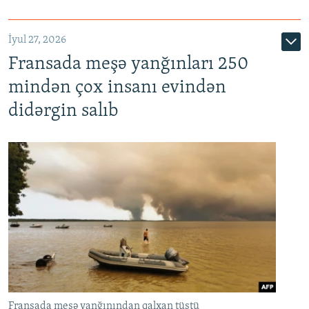
İyul 27, 2026
Fransada meşə yanğınları 250
mindən çox insanı evindən
didərgin salıb
Fransada meşə yanğınından qalxan tüstü