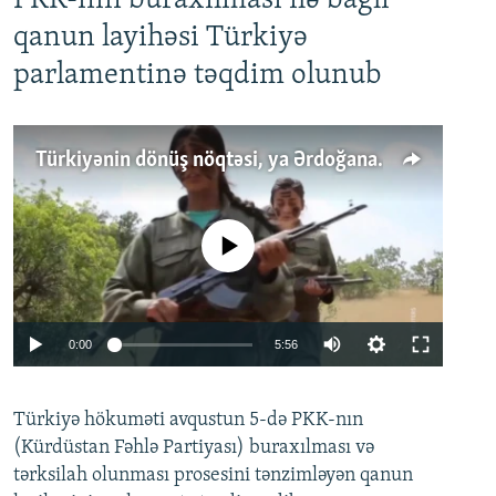
PKK-nın buraxılması ilə bağlı
qanun layihəsi Türkiyə
parlamentinə təqdim olunub
Türkiyənin dönüş nöqtəsi, ya Ərdoğana üçüncü şans: PKK ilə qəfil barışıq nə deməkdir?
No media source currently available
Auto
0:00
5:56
240p
Türkiyə hökuməti avqustun 5-də PKK-nın
360p
(Kürdüstan Fəhlə Partiyası) buraxılması və
480p
Auto
240p
360p
480p
tərksilah olunması prosesini tənzimləyən qanun
720p