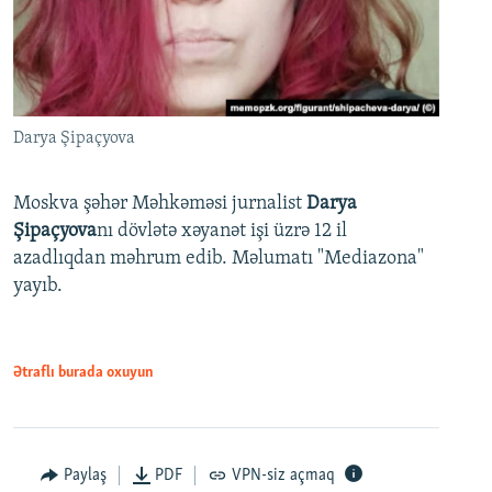
Darya Şipaçyova
Moskva şəhər Məhkəməsi jurnalist
Darya
Şipaçyova
nı dövlətə xəyanət işi üzrə 12 il
azadlıqdan məhrum edib. Məlumatı "Mediazona"
yayıb.
Ətraflı burada oxuyun
Paylaş
PDF
VPN-siz açmaq