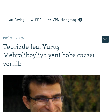
Paylaş
PDF
VPN-siz açmaq
İyul 31, 2026
Təbrizdə fəal Yürüş
Mehrəlibəyliyə yeni həbs cəzası
verilib