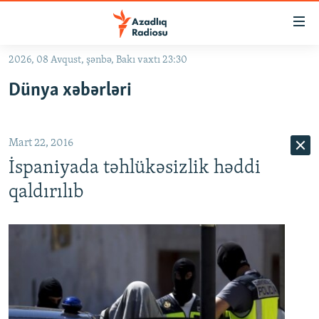
Keçid
linkləri
Əsas
2026, 08 Avqust, şənbə, Bakı vaxtı 23:30
məzmuna
GÜNDƏM
Dünya xəbərləri
qayıt
#İZAHLA
Əsas
KORRUPSIOMETR
naviqasiyaya
Mart 22, 2016
qayıt
#ƏSLINDƏ
Axtarışa
İspaniyada təhlükəsizlik həddi
FƏRQƏ BAX
keç
qaldırılıb
QANUNI DOĞRU
ARAŞDIRMA
MULTIMEDIA
RADIO ARXIV
VIDEO
HAQQIMIZDA
FOTOQALEREYA
OXU ZALI