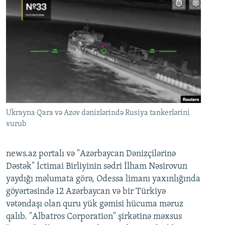
Ukrayna Qara və Azov dənizlərində Rusiya tankerlərini
vurub
news.az portalı və "Azərbaycan Dənizçilərinə
Dəstək" İctimai Birliyinin sədri İlham Nəsirovun
yaydığı məlumata görə, Odessa limanı yaxınlığında
göyərtəsində 12 Azərbaycan və bir Türkiyə
vətəndaşı olan quru yük gəmisi hücuma məruz
qalıb. "Albatros Corporation" şirkətinə məxsus