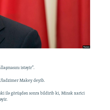
laşmasını istəyir”.
i Uladzimer Makey deyib.
 ilə görüşdən sonra bildirib ki, Minsk xarici
əyir.