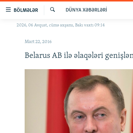
Keçid
DÜNYA XƏBƏRLƏRI
BÖLMƏLƏR
linkləri
Axtar
Əsas
2026, 06 Avqust, cümə axşamı, Bakı vaxtı 09:14
GÜNDƏM
məzmuna
#İZAHLA
qayıt
Mart 22, 2016
Əsas
KORRUPSIOMETR
naviqasiyaya
Belarus AB ilə əlaqələri genişlə
#ƏSLINDƏ
qayıt
Axtarışa
FƏRQƏ BAX
keç
QANUNI DOĞRU
ARAŞDIRMA
MULTIMEDIA
RADIO ARXIV
VIDEO
HAQQIMIZDA
FOTOQALEREYA
OXU ZALI