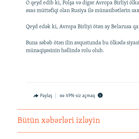
O qeyd edib ki, Polşa və digər Avropa Birliyi ölkə
əsas müttəfiqi olan Rusiya ilə münasibətlərin sa
Qeyd edək ki, Avropa Birliyi ötən ay Belarusa qarş
Buna səbəb ötən ilin avqustunda bu ölkədə siya
münaqişəsinin həllində rolu olub.
Paylaş
VPN-siz açmaq
Bütün xəbərləri izləyin