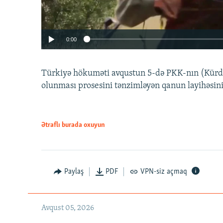
0:00
Türkiyə hökuməti avqustun 5-də PKK-nın (Kürdüs
olunması prosesini tənzimləyən qanun layihəsin
Ətraflı burada oxuyun
Auto
240p
720p
Paylaş
PDF
VPN-siz açmaq
Avqust 05, 2026