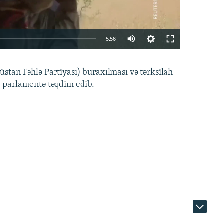
Auto
5:56
240p
EMBED
PAYLAŞ
tan Fəhlə Partiyası) buraxılması və tərksilah
360p
i parlamentə təqdim edib.
480p
720p
1080p
360p
480p
1080p