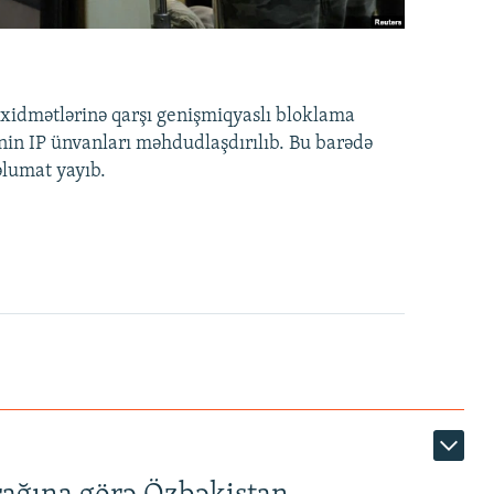
idmətlərinə qarşı genişmiqyaslı bloklama
nin IP ünvanları məhdudlaşdırılıb. Bu barədə
əlumat yayıb.