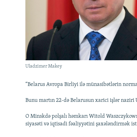
İNFOQRAFIKA
AZƏRBAYCAN ƏDƏBIYYATI KITABXANASI
MISSIYAMIZ
KARIKATURA
İSLAM VƏ DEMOKRATIYA
PEŞƏ ETIKASI VƏ JURNALISTIKA
STANDARTLARIMIZ
İZ - MƏDƏNIYYƏT PROQRAMI
MATERIALLARIMIZDAN ISTIFADƏ
AZADLIQRADIOSU MOBIL TELEFONUNUZDA
BIZIMLƏ ƏLAQƏ
XƏBƏR BÜLLETENLƏRIMIZ
Uladzimer Makey
“Belarus Avropa Birliyi ilə münasibətlərin normal
Bunu martın 22-də Belarusun xarici işlər nazir
O Minskdə polşalı həmkarı Witold Waszczykowski
siyasəti və iqtisadi fəaliyyətini şaxələndirmək ist