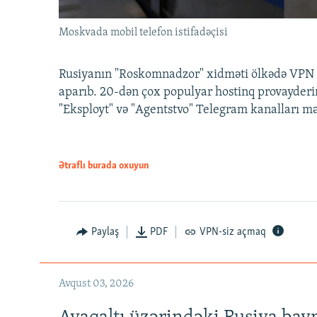
Moskvada mobil telefon istifadəçisi
Rusiyanın "Roskomnadzor" xidməti ölkədə VPN x
aparıb. 20-dən çox populyar hostinq provayderi
"Eksployt" və "Agentstvo" Telegram kanalları m
Ətraflı burada oxuyun
Paylaş
PDF
VPN-siz açmaq
Avqust 03, 2026