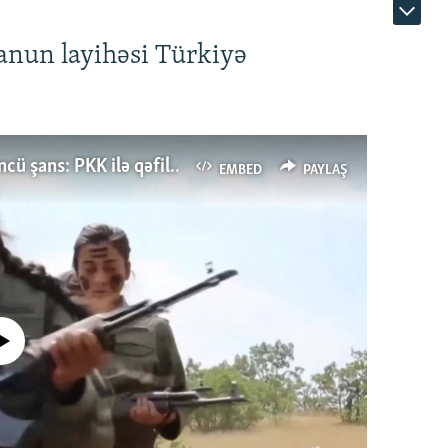
anun layihəsi Türkiyə
Türkiyənin dönüş nöqtəsi, ya Ərdoğana üçüncü şans: PKK ilə qəfil barışıq nə deməkdir?
EMBED
PAYLAŞ
currently available