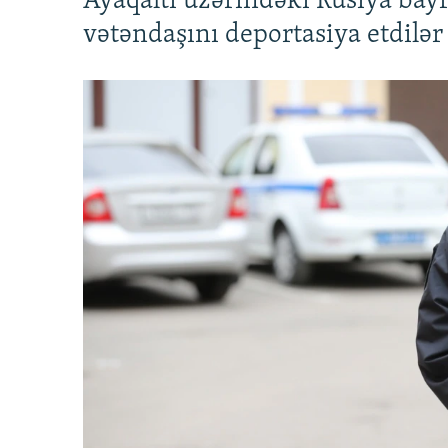
Ayaqaltı üzərindəki Rusiya bay
vətəndaşını deportasiya etdilər