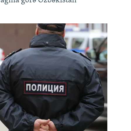
rağına görə Özbəkistan