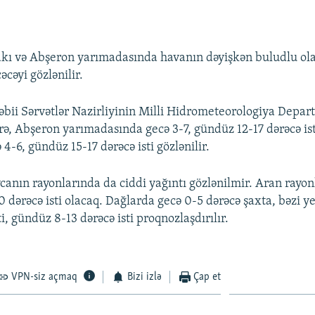
kı və Abşeron yarımadasında havanın dəyişkən buludlu ola
cəyi gözlənilir.
əbii Sərvətlər Nazirliyinin Milli Hidrometeorologiya Depa
örə, Abşeron yarımadasında gecə 3-7, gündüz 12-17 dərəcə ist
 4-6, gündüz 15-17 dərəcə isti gözlənilir.
anın rayonlarında da ciddi yağıntı gözlənilmir. Aran rayon
 dərəcə isti olacaq. Dağlarda gecə 0-5 dərəcə şaxta, bəzi y
i, gündüz 8-13 dərəcə isti proqnozlaşdırılır.
VPN-siz açmaq
Bizi izlə
Çap et