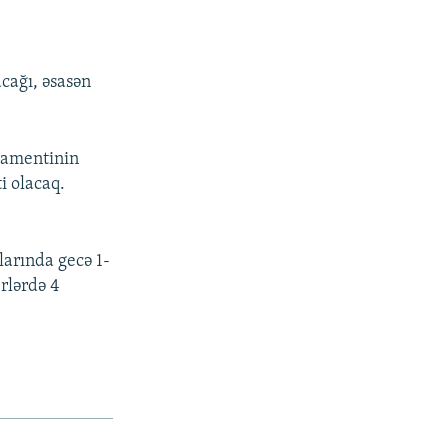
cağı, əsasən
rtamentinin
i olacaq.
larında gecə 1-
erlərdə 4