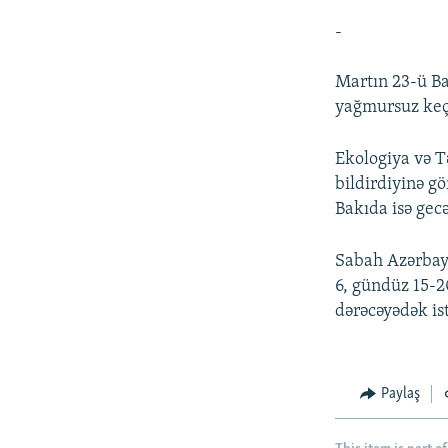
-
Martın 23-ü Ba
yağmursuz keçə
Ekologiya və T
bildirdiyinə g
Bakıda isə gecə
Sabah Azərbayc
6, gündüz 15-20
dərəcəyədək ist
Paylaş