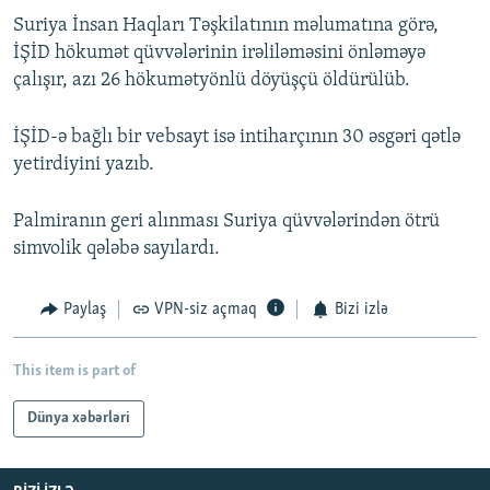
Suriya İnsan Haqları Təşkilatının məlumatına görə,
İŞİD hökumət qüvvələrinin irəliləməsini önləməyə
çalışır, azı 26 hökumətyönlü döyüşçü öldürülüb.
İŞİD-ə bağlı bir vebsayt isə intiharçının 30 əsgəri qətlə
yetirdiyini yazıb.
Palmiranın geri alınması Suriya qüvvələrindən ötrü
simvolik qələbə sayılardı.
Paylaş
VPN-siz açmaq
Bizi izlə
This item is part of
Dünya xəbərləri