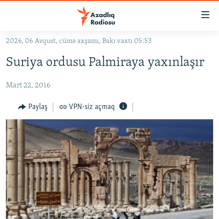
Keçid
linkləri
Əsas
2026, 06 Avqust, cümə axşamı, Bakı vaxtı 05:53
məzmuna
GÜNDƏM
Suriya ordusu Palmiraya yaxınlaşır
qayıt
#İZAHLA
Əsas
Mart 22, 2016
KORRUPSIOMETR
naviqasiyaya
qayıt
#ƏSLINDƏ
Paylaş
VPN-siz açmaq
Axtarışa
FƏRQƏ BAX
keç
QANUNI DOĞRU
ARAŞDIRMA
MULTIMEDIA
RADIO ARXIV
VIDEO
HAQQIMIZDA
FOTOQALEREYA
OXU ZALI