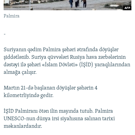
İNFOQRAFIKA
AZƏRBAYCAN ƏDƏBIYYATI KITABXANASI
MISSIYAMIZ
BIZI IZLƏ
Palmira
KARIKATURA
İSLAM VƏ DEMOKRATIYA
PEŞƏ ETIKASI VƏ JURNALISTIKA STANDARTLARIMIZ
İZ - MƏDƏNIYYƏT PROQRAMI
MATERIALLARIMIZDAN ISTIFADƏ
-
AZADLIQRADIOSU MOBIL TELEFONUNUZDA
RFE/RL-in bütün saytları
BIZIMLƏ ƏLAQƏ
Suriyanın qədim Palmira şəhəri ətrafında döyüşlər
şiddətlənib. Suriya qüvvələri Rusiya hava zərbələrinin
XƏBƏR BÜLLETENLƏRIMIZ
dəstəyi ilə şəhəri «İslam Dövləti» (İŞİD) yaraqlılarından
almağa çalışır.
Martın 21-də başlanan döyüşlər şəhərin 4
kilometrliyində gedir.
İŞİD Palmiranı ötən ilin mayında tutub. Palmira
UNESCO-nun dünya irsi siyahısına salınan tarixi
məkanlardandır.