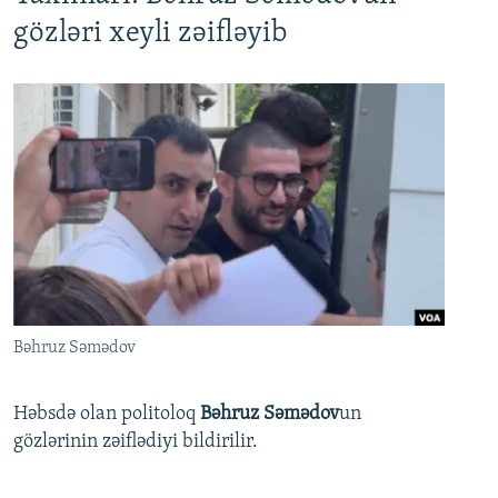
gözləri xeyli zəifləyib
Bəhruz Səmədov
Həbsdə olan politoloq
Bəhruz Səmədov
un
gözlərinin zəiflədiyi bildirilir.