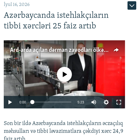
İyul 16, 2026
Azərbaycanda istehlakçıların
tibbi xərcləri 25 faiz artıb
Ard-arda açılan dərman zavodları ölkənin tələbatını ödəyirmi?
No media source currently available
Auto
0:00
5:23
240p
Son bir ildə Azərbaycanda istehlakçıların
360p
əczaçılıq
məhsulları və tibbi ləvazimatlara çəkdiyi xərc 24,9
480p
Auto
240p
360p
480p
faiz artıb.