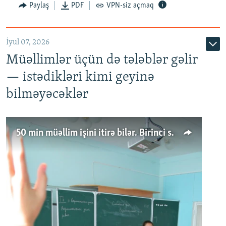
Paylaş
PDF
VPN-siz açmaq
İyul 07, 2026
Müəllimlər üçün də tələblər gəlir
— istədikləri kimi geyinə
bilməyəcəklər
50 min müəllim işini itirə bilər. Birinci sinfə gedənlər azalır