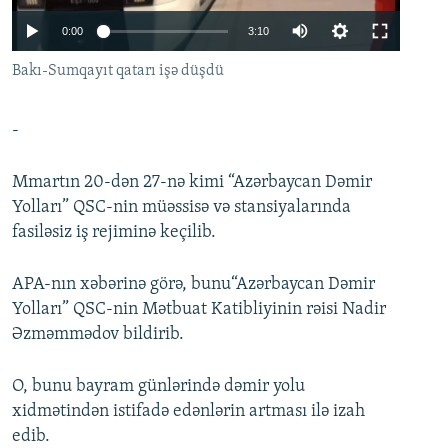
İNFOQRAFIKA
AZƏRBAYCAN ƏDƏBIYYATI KITABXANASI
MISSIYAMIZ
0:00
3:10
BIZI IZLƏ
KARIKATURA
İSLAM VƏ DEMOKRATIYA
PEŞƏ ETIKASI VƏ JURNALISTIKA STANDARTLARIMIZ
Bakı-Sumqayıt qatarı işə düşdü
İZ - MƏDƏNIYYƏT PROQRAMI
MATERIALLARIMIZDAN ISTIFADƏ
AZADLIQRADIOSU MOBIL TELEFONUNUZDA
RFE/RL-in bütün saytları
-
BIZIMLƏ ƏLAQƏ
Mmartın 20-dən 27-nə kimi “Azərbaycan Dəmir
XƏBƏR BÜLLETENLƏRIMIZ
Yolları” QSC-nin müəssisə və stansiyalarında
fasiləsiz iş rejiminə keçilib.
APA-nın xəbərinə görə, bunu“Azərbaycan Dəmir
Yolları” QSC-nin Mətbuat Katibliyinin rəisi Nadir
Əzməmmədov bildirib.
O, bunu bayram günlərində dəmir yolu
xidmətindən istifadə edənlərin artması ilə izah
edib.