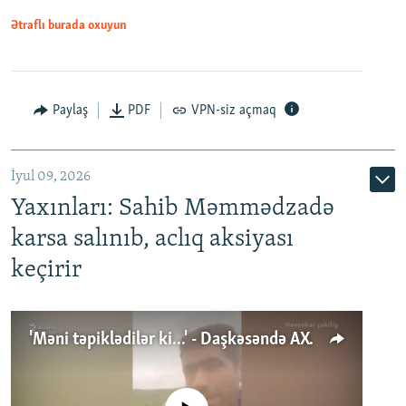
Ətraflı burada oxuyun
Paylaş
PDF
VPN-siz açmaq
İyul 09, 2026
Yaxınları: Sahib Məmmədzadə
karsa salınıb, aclıq aksiyası
keçirir
'Məni təpiklədilər ki...' - Daşkəsəndə AXCP fəalının yaxınları onun həbsinə etiraz edirlər