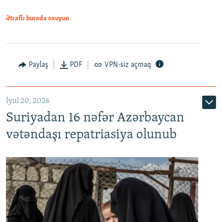
1080p
Ətraflı burada oxuyun
Paylaş
PDF
VPN-siz açmaq
İyul 20, 2026
Auto
240p
360p
480p
Suriyadan 16 nəfər Azərbaycan
720p
1080p
vətəndaşı repatriasiya olunub