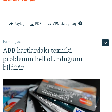
Ətraflı burada oxuyun
Auto
240p
360p
480p
Paylaş
PDF
VPN-siz açmaq
720p
1080p
İyun 25, 2026
ABB kartlardakı texniki
problemin həll olunduğunu
bildirir