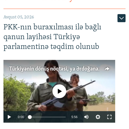
Avqust 05, 2026
PKK-nın buraxılması ilə bağlı
qanun layihəsi Türkiyə
parlamentinə təqdim olunub
Türkiyənin dönüş nöqtəsi, ya Ərdoğana üçüncü şans: PKK ilə qəfil barışıq nə deməkdir?
No media source currently available
Auto
0:00
5:56
240p