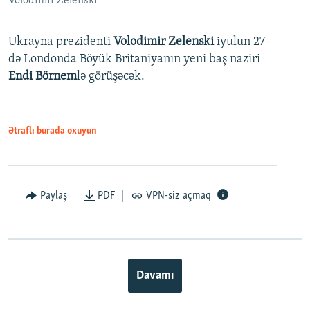
Volodimir Zelenski
Ukrayna prezidenti
Volodimir Zelenski
iyulun 27-
də Londonda Böyük Britaniyanın yeni baş naziri
Endi Börnem
lə görüşəcək.
Ətraflı burada oxuyun
Paylaş
PDF
VPN-siz açmaq
Davamı