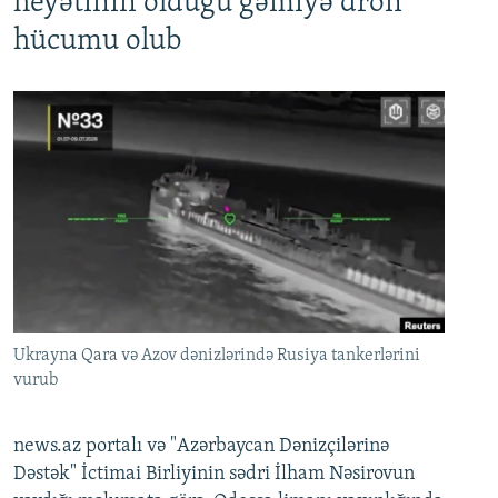
heyətinin olduğu gəmiyə dron
hücumu olub
Ukrayna Qara və Azov dənizlərində Rusiya tankerlərini
vurub
news.az portalı və "Azərbaycan Dənizçilərinə
Dəstək" İctimai Birliyinin sədri İlham Nəsirovun