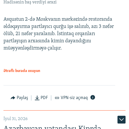
Hadisənin baş verdiyi ərazi
Avqustun 2-də Moskvanın mərkəzində restoranda
əldəqayırma partlayıcı qurğu işə salınıb, azı 3 nəfər
ölüb, 21 nəfər yaralanıb. İstintaq orqanları
partlayışın arxasında kimin dayandığını
müəyyənləşdirməyə çalışır.
Ətraflı burada oxuyun
Paylaş
PDF
VPN-siz açmaq
İyul 31, 2026