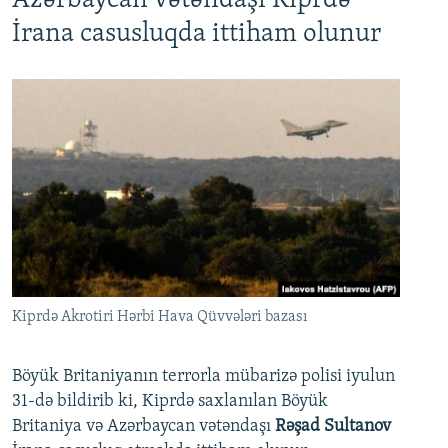
Azərbaycan vətəndaşı Kiprdə
İrana casusluqda ittiham olunur
Kiprdə Akrotiri Hərbi Hava Qüvvələri bazası
Böyük Britaniyanın terrorla mübarizə polisi iyulun
31-də bildirib ki, Kiprdə saxlanılan Böyük
Britaniya və Azərbaycan vətəndaşı
Rəşad Sultanov