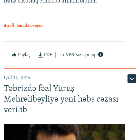
İrana casusluq etməkdə ittiham olunur.
Ətraflı burada oxuyun
Paylaş
PDF
VPN-siz açmaq
İyul 31, 2026
Təbrizdə fəal Yürüş
Mehrəlibəyliyə yeni həbs cəzası
verilib