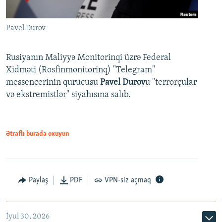
Pavel Durov
Rusiyanın Maliyyə Monitorinqi üzrə Federal
Xidməti (Rosfinmonitorinq) "Telegram"
messencerinin qurucusu
Pavel Durov
u "terrorçular
və ekstremistlər" siyahısına salıb.
Ətraflı burada oxuyun
Paylaş
PDF
VPN-siz açmaq
İyul 30, 2026