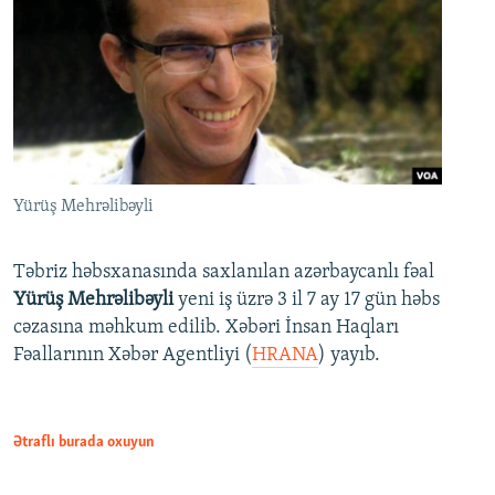
Yürüş Mehrəlibəyli
Təbriz həbsxanasında saxlanılan azərbaycanlı fəal
Yürüş Mehrəlibəyli
yeni iş üzrə 3 il 7 ay 17 gün həbs
cəzasına məhkum edilib. Xəbəri İnsan Haqları
Fəallarının Xəbər Agentliyi (
HRANA
) yayıb.
Ətraflı burada oxuyun