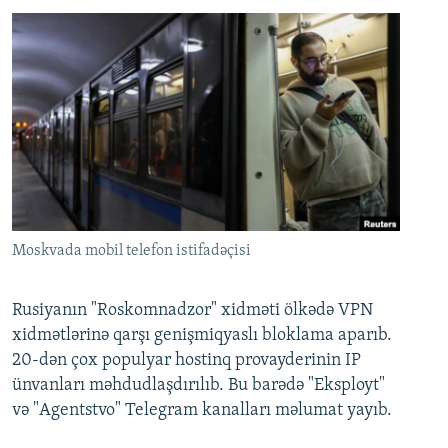
Moskvada mobil telefon istifadəçisi
Rusiyanın "Roskomnadzor" xidməti ölkədə VPN
xidmətlərinə qarşı genişmiqyaslı bloklama aparıb.
20-dən çox populyar hostinq provayderinin IP
ünvanları məhdudlaşdırılıb. Bu barədə "Eksployt"
və "Agentstvo" Telegram kanalları məlumat yayıb.