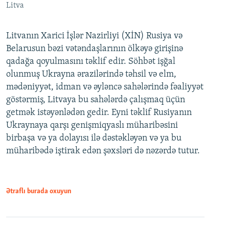
Litva
Litvanın Xarici İşlər Nazirliyi (XİN) Rusiya və
Belarusun bəzi vətəndaşlarının ölkəyə girişinə
qadağa qoyulmasını təklif edir. Söhbət işğal
olunmuş Ukrayna ərazilərində təhsil və elm,
mədəniyyət, idman və əyləncə sahələrində fəaliyyət
göstərmiş, Litvaya bu sahələrdə çalışmaq üçün
getmək istəyənlədən gedir. Eyni təklif Rusiyanın
Ukraynaya qarşı genişmiqyaslı müharibəsini
birbaşa və ya dolayısı ilə dəstəkləyən və ya bu
müharibədə iştirak edən şəxsləri də nəzərdə tutur.
Ətraflı burada oxuyun