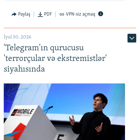
Paylaş
PDF
VPN-siz açmaq
İyul 30, 2026
'Telegram'ın qurucusu
'terrorçular və ekstremistlər'
siyahısında