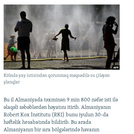
Kölndə yay istisindən qorunmaq məqsədilə su çiləyən
şlanqlar
Bu il Almaniyada təxminən 9 min 800 nəfər isti ilə
əlaqəli səbəblərdən həyatını itirib. Almaniyanın
Robert Kox İnstitutu (RKI) bunu iyulun 30-da
həftəlik hesabatında bildirib. Bu arada
Almaniyanın bir sıra bölgələrində havanın