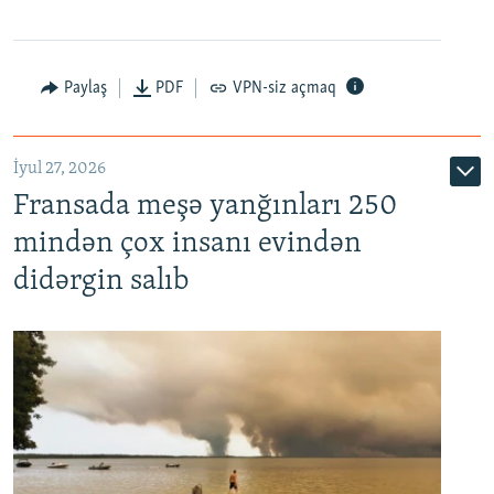
Paylaş
PDF
VPN-siz açmaq
İyul 27, 2026
Fransada meşə yanğınları 250
mindən çox insanı evindən
didərgin salıb