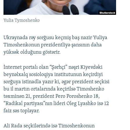
İNFOQRAFIKA
AZƏRBAYCAN ƏDƏBIYYATI KITABXANASI
MISSIYAMIZ
BIZI IZLƏ
KARIKATURA
İSLAM VƏ DEMOKRATIYA
PEŞƏ ETIKASI VƏ JURNALISTIKA STANDARTLARIMIZ
Yulia Tymoshenko
İZ - MƏDƏNIYYƏT PROQRAMI
MATERIALLARIMIZDAN ISTIFADƏ
AZADLIQRADIOSU MOBIL TELEFONUNUZDA
RFE/RL-in bütün saytları
Ukraynada rəy sorğusu keçmiş baş nazir Yuliya
Timoshenkonun prezidentliyə şansının daha
BIZIMLƏ ƏLAQƏ
yüksək olduğunu göstərir.
XƏBƏR BÜLLETENLƏRIMIZ
İnternet portalı olan “Şərhçi” nəşri Kiyevdəki
beynəlxalq sosioloqiya institutunun keçirdiyi
sorğuya istinadla yazır ki, əgər prezident seçkisi
bu il martın ortalarında keçirilsə Timoshenko
təxminən 21, prezident Pero Poroshenko 18,
“Radikal partiyası”nın lideri Oleg Lyashko isə 12
faiz səs toplayar.
Ali Rada seçkilərində isə Timoshenkonun