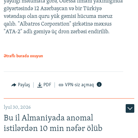
yaydığı məlumata görə, Odessa limanı yaxınlığında
göyərtəsində 12 Azərbaycan və bir Türkiyə
vətəndaşı olan quru yük gəmisi hücuma məruz
qalıb. "Albatros Corporation" şirkətinə məxsus
"ATA-2" adlı gəmiyə üç dron zərbəsi endirilib.
Ətraflı burada oxuyun
Paylaş
PDF
VPN-siz açmaq
İyul 30, 2026
Bu il Almaniyada anomal
istilərdən 10 min nəfər ölüb