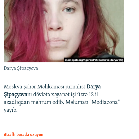
Darya Şipaçyova
Moskva şəhər Məhkəməsi jurnalist
Darya
Şipaçyova
nı dövlətə xəyanət işi üzrə 12 il
azadlıqdan məhrum edib. Məlumatı "Mediazona"
yayıb.
Ətraflı burada oxuyun