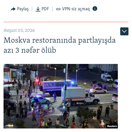
Paylaş
PDF
VPN-siz açmaq
Avqust 03, 2026
Moskva restoranında partlayışda
azı 3 nəfər ölüb