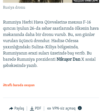
Rusiya dronu
Rumıniya Hərbi Hava Qüvvələrinə məxsus F-16
qırıcısı iyulun 26-da səhər saatlarında ölkənin hava
məkanında daha bir dronu vurub. Bu, son günlər
vurulan üçüncü drondur. Hadisə Odessa
yaxınlığındakı Sulina-Kiliya bölgəsində,
Rumıniyanın ərazi suları üzərində baş verib. Bu
barədə Rumıniya prezidenti
Nikuşor Dan
X sosial
şəbəkəsində yazıb.
Ətraflı burada oxuyun
Paylaş
PDF
VPN-siz açmaq