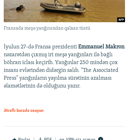
Fransada meşə yanğınından qalxan tüstü
İyulun 27-də Fransa prezidenti
Emmanuel Makron
nəzarətdən çıxmış iri meşə yanğınları ilə bağlı
böhran iclası keçirib. Yanğınlar 250 mindən çox
insanı evlərindən didərgin salıb. "The Associated
Press" yanğınların yayılma sürətinin azalması
əlamətlərinin də olduğunu yazır.
Ətraflı burada oxuyun
Paylaş
PDF
VPN-siz açmaq