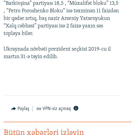
“Batkivşina” partiyası 18,5 , “Müxalifət bloku” 13,5
, “Petro Poroshenko Bloku” isə təxminən 11 faizdən
bir qədər artıq, baş nazir Arseniy Yatsenyukun
“Xalq cəbhəsi” partiyası isə 2 faizə yaxın səs
toplaya bilər.
Ukraynada növbəti prezident seçkisi 2019-cu il
martın 31-ə təyin edilib.
Paylaş
VPN-siz açmaq
Bütün xəbərləri izləyin