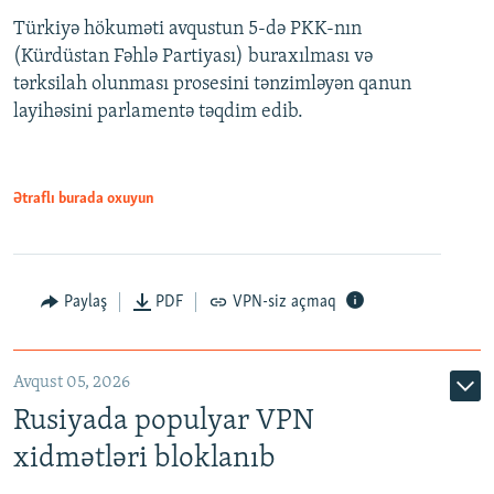
Türkiyə hökuməti avqustun 5-də PKK-nın
360p
(Kürdüstan Fəhlə Partiyası) buraxılması və
480p
Auto
240p
360p
480p
tərksilah olunması prosesini tənzimləyən qanun
720p
layihəsini parlamentə təqdim edib.
720p
1080p
1080p
Ətraflı burada oxuyun
Paylaş
PDF
VPN-siz açmaq
Avqust 05, 2026
Rusiyada populyar VPN
xidmətləri bloklanıb