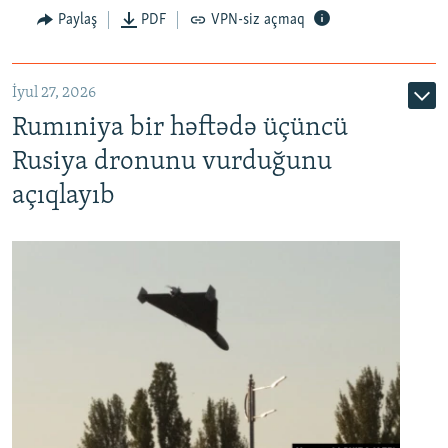
Paylaş
PDF
VPN-siz açmaq
İyul 27, 2026
Rumıniya bir həftədə üçüncü
Rusiya dronunu vurduğunu
açıqlayıb