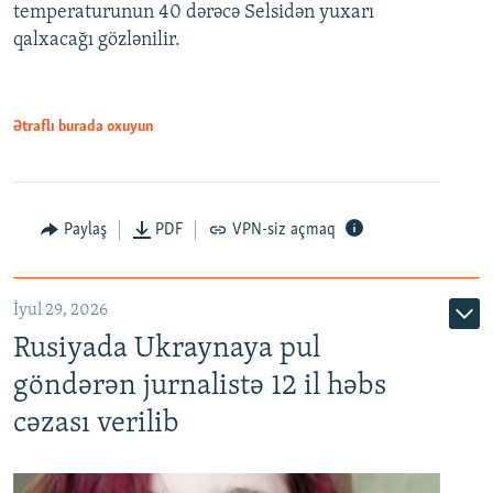
temperaturunun 40 dərəcə Selsidən yuxarı
qalxacağı gözlənilir.
Ətraflı burada oxuyun
Paylaş
PDF
VPN-siz açmaq
İyul 29, 2026
Rusiyada Ukraynaya pul
göndərən jurnalistə 12 il həbs
cəzası verilib