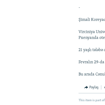
-
Şimali Koreyada
Virciniya Univ
Pxenyanda otel
21 yaşlı tələbə
Fevralın 29-da
Bu arada Cənub
Paylaş
This item is part of