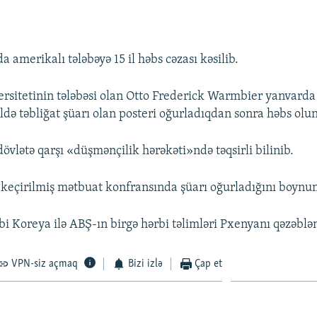
 amerikalı tələbəyə 15 il həbs cəzası kəsilib.
ersitetinin tələbəsi olan Otto Frederick Warmbier yanvarda s
də təbliğat şüarı olan posteri oğurladıqdan sonra həbs olu
 dövlətə qarşı «düşmənçilik hərəkəti»ndə təqsirli bilinib.
 keçirilmiş mətbuat konfransında şüarı oğurladığını boynun
i Koreya ilə ABŞ-ın birgə hərbi təlimləri Pxenyanı qəzəblən
VPN-siz açmaq
Bizi izlə
Çap et