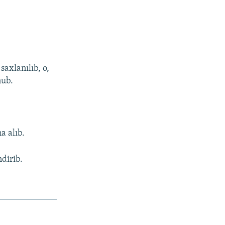
axlanılıb, o,
nub.
a alıb.
dirib.