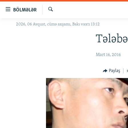
Keçid
BÖLMƏLƏR
linkləri
Axtar
Əsas
2026, 06 Avqust, cümə axşamı, Bakı vaxtı 13:12
GÜNDƏM
məzmuna
#İZAHLA
Tələbə
qayıt
Əsas
KORRUPSIOMETR
naviqasiyaya
Mart 16, 2016
#ƏSLINDƏ
qayıt
Axtarışa
FƏRQƏ BAX
Paylaş
keç
QANUNI DOĞRU
ARAŞDIRMA
MULTIMEDIA
RADIO ARXIV
VIDEO
HAQQIMIZDA
FOTOQALEREYA
OXU ZALI