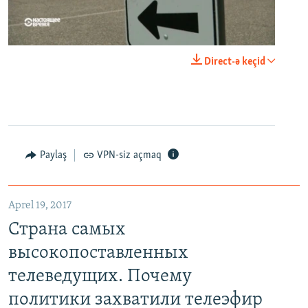
0:00
0:21:34
Direct-ə keçid
EMBED
PAYLAŞ
Paylaş
VPN-siz açmaq
Aprel 19, 2017
Страна самых высокопоставленных телеведущих. Почему политики захватили телеэфир Украины
Страна самых
EMBED
PAYLAŞ
высокопоставленных
телеведущих. Почему
политики захватили телеэфир