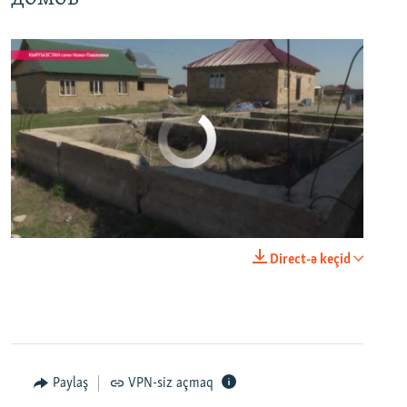
No media source currently available
0:00
0:03:43
Direct-ə keçid
EMBED
PAYLAŞ
Настоящее Время. 11 апреля
EMBED
PAYLAŞ
Paylaş
VPN-siz açmaq