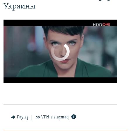
Украины
No media source currently available
0:00
0:02:13
EMBED
PAYLAŞ
Настоящее Время. 19 апреля
EMBED
PAYLAŞ
Paylaş
VPN-siz açmaq