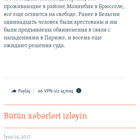
проживающие в районе Молинбик в Брюсселе,
все еще остаются на свободе. ​Ранее в Бельгии
одиннадцать человек были арестованы и им
были предъявлены обвиненения в связи с
нападениями в Париже, и восемь еще
ожидают решения суда.
Paylaş
VPN-siz açmaq
Bütün xəbərləri izləyin
Как украинские "беркутовцы" с Майдана стали ОМОНом с Тверской
EMBED
PAYLAŞ
İyun 14, 2017