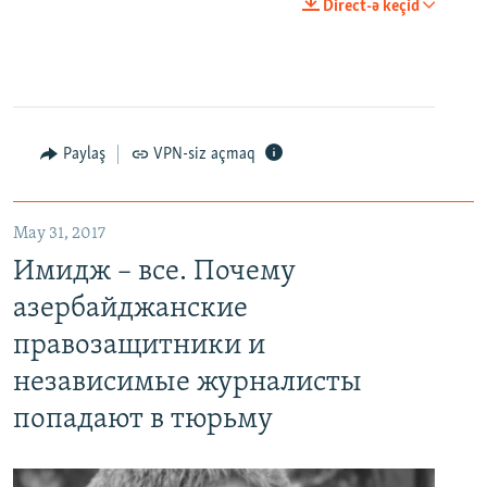
0:00
0:02:18
Direct-ə keçid
EMBED
PAYLAŞ
Paylaş
VPN-siz açmaq
May 31, 2017
Имидж – все. Почему азербайджанские правозащитники и независимые журналисты попадают в тюрьму
Имидж – все. Почему
EMBED
PAYLAŞ
азербайджанские
правозащитники и
независимые журналисты
попадают в тюрьму