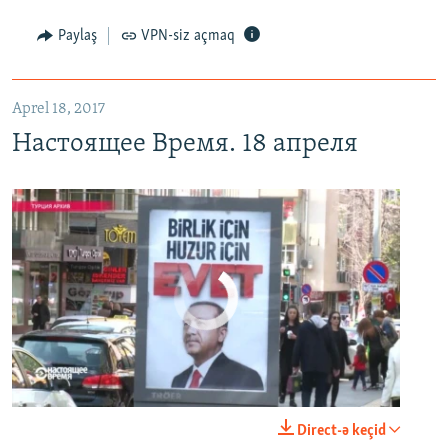
Настоящее Время. 18 апреля
EMBED
PAYLAŞ
Paylaş
VPN-siz açmaq
Aprel 18, 2017
Настоящее Время. 18 апреля
No media source currently available
0:00
0:24:40
Direct-ə keçid
EMBED
PAYLAŞ