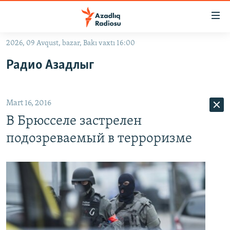
Keçid
linkləri
Əsas
2026, 09 Avqust, bazar, Bakı vaxtı 16:00
məzmuna
GÜNDƏM
Радио Азадлыг
qayıt
#İZAHLA
Əsas
KORRUPSIOMETR
naviqasiyaya
Mart 16, 2016
qayıt
#ƏSLINDƏ
Axtarışa
В Брюсселе застрелен
FƏRQƏ BAX
keç
подозреваемый в терроризме
QANUNI DOĞRU
ARAŞDIRMA
MULTIMEDIA
RADIO ARXIV
VIDEO
HAQQIMIZDA
FOTOQALEREYA
OXU ZALI