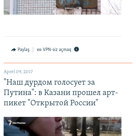
0:00
0:24:27
EMBED
PAYLAŞ
Paylaş
VPN-siz açmaq
"Наш дурдом голосует за Путина": в Казани прошел арт-пикет "Открытой России"
EMBED
PAYLAŞ
Aprel 09, 2017
"Наш дурдом голосует за
Путина": в Казани прошел арт-
пикет "Открытой России"