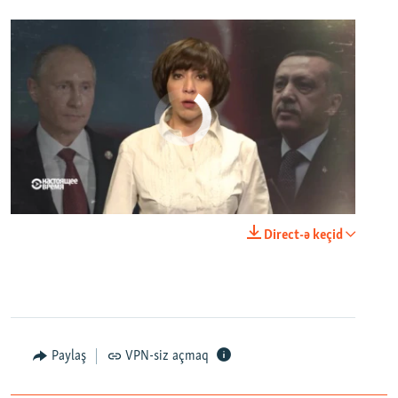
No media source currently available
0:00
0:23:44
Direct-ə keçid
EMBED
PAYLAŞ
Paylaş
VPN-siz açmaq
Домик у океана. Как выглядит вилла для Людмилы Путиной – репортаж с юга Франции
EMBED
PAYLAŞ