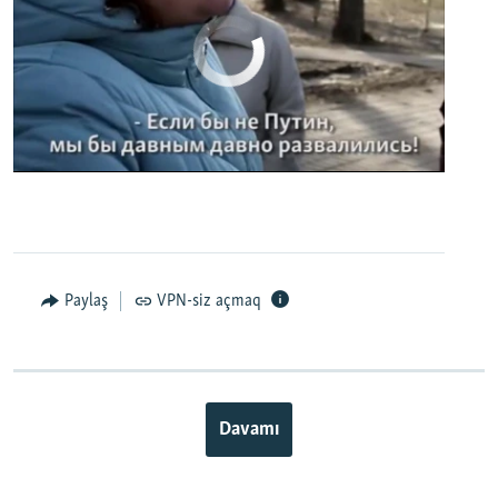
No media source currently available
0:00
0:02:32
EMBED
PAYLAŞ
Paylaş
VPN-siz açmaq
Davamı