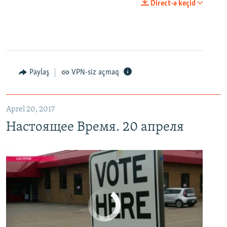
0:00
0:29:00
Direct-ə keçid
EMBED
PAYLAŞ
Настоящее Время. 20 апреля
EMBED
PAYLAŞ
Paylaş
VPN-siz açmaq
Aprel 20, 2017
Настоящее Время. 20 апреля
No media source currently available