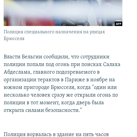
İNFOQRAFIKA
AZƏRBAYCAN ƏDƏBIYYATI KITABXANASI
MISSIYAMIZ
BIZI IZLƏ
KARIKATURA
İSLAM VƏ DEMOKRATIYA
PEŞƏ ETIKASI VƏ JURNALISTIKA STANDARTLARIMIZ
İZ - MƏDƏNIYYƏT PROQRAMI
MATERIALLARIMIZDAN ISTIFADƏ
Полиция специального назначения на улицах
AZADLIQRADIOSU MOBIL TELEFONUNUZDA
Брюсселя
RFE/RL-in bütün saytları
BIZIMLƏ ƏLAQƏ
Власти Бельгии сообщили, что сотрудники
XƏBƏR BÜLLETENLƏRIMIZ
полиции попали под огонь при поисках Салаха
Абдеслама, главного подозреваемого в
организации терактов в Париже в ноябре на
южном пригороде Брюсселя, когда "один или
несколько человек сразу же открыли огонь по
полиции в тот момент, когда дверь была
открыта силами безопасности."
Полиция ворвалась в здание на пять часов