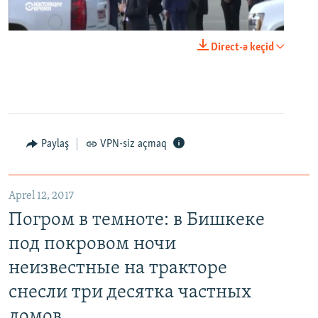
0:00
0:24:06
Direct-ə keçid
EMBED
PAYLAŞ
Paylaş
VPN-siz açmaq
Aprel 12, 2017
Погром в темноте: в Бишкеке под покровом ночи неизвестные на тракторе снесли три десятка частных домов
Погром в темноте: в Бишкеке
EMBED
PAYLAŞ
под покровом ночи
неизвестные на тракторе
снесли три десятка частных
домов