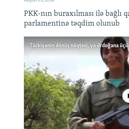
Avqust 05, 2026
PKK-nın buraxılması ilə bağlı q
parlamentinə təqdim olunub
No media source 