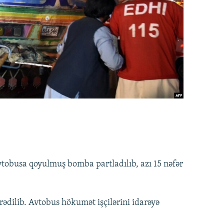
vtobusa qoyulmuş bomba partladılıb, azı 15 nəfər
rədilib. Avtobus hökumət işçilərini idarəyə