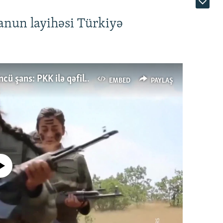
anun layihəsi Türkiyə
Türkiyənin dönüş nöqtəsi, ya Ərdoğana üçüncü şans: PKK ilə qəfil barışıq nə deməkdir?
EMBED
PAYLAŞ
currently available