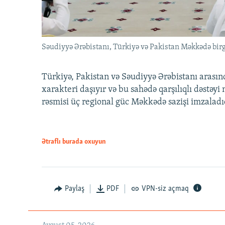
Səudiyyə Ərəbistanı, Türkiyə və Pakistan Məkkədə birg
Türkiyə, Pakistan və Səudiyyə Ərəbistanı arası
xarakteri daşıyır və bu sahədə qarşılıqlı dəstəy
rəsmisi üç regional güc Məkkədə sazişi imzaladı
Ətraflı burada oxuyun
Paylaş
PDF
VPN-siz açmaq