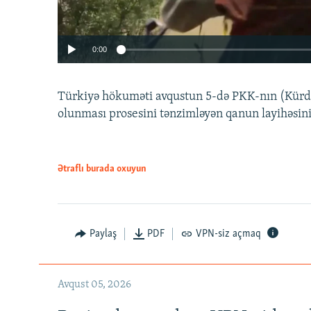
0:00
Türkiyə hökuməti avqustun 5-də PKK-nın (Kürdüs
olunması prosesini tənzimləyən qanun layihəsin
Ətraflı burada oxuyun
Auto
240p
720p
Paylaş
PDF
VPN-siz açmaq
Avqust 05, 2026