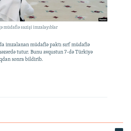
ə müdafiə sazişi imzalayıblar
nda imzalanan müdafiə paktı sırf müdafiə
i nəzərdə tutur. Bunu avqustun 7-də Türkiyə
qdan sonra bildirib.