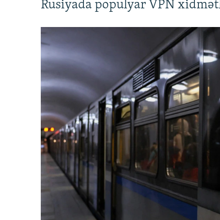
Rusiyada populyar VPN xidmətl