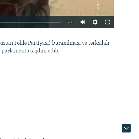
Auto
5:56
240p
EMBED
PAYLAŞ
tan Fəhlə Partiyası) buraxılması və tərksilah
360p
i parlamentə təqdim edib.
480p
720p
1080p
360p
480p
1080p