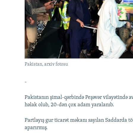
İNFOQRAFIKA
AZƏRBAYCAN ƏDƏBIYYATI KITABXANASI
MISSIYAMIZ
KARIKATURA
İSLAM VƏ DEMOKRATIYA
PEŞƏ ETIKASI VƏ JURNALISTIKA
STANDARTLARIMIZ
İZ - MƏDƏNIYYƏT PROQRAMI
MATERIALLARIMIZDAN ISTIFADƏ
AZADLIQRADIOSU MOBIL TELEFONUNUZDA
BIZIMLƏ ƏLAQƏ
XƏBƏR BÜLLETENLƏRIMIZ
Pakistan, arxiv fotosu
-
Pakistanın şimal-qərbində Peşəvər vilayətində a
həlak olub, 20-dən çox adam yaralanıb.
Partlayış gur ticarət məkanı sayılan Saddarda tö
aparırmış.