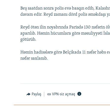
Beş saatdan sonra polis evə basqın edib, Kalashni
davam edir. Reyd zamanı dörd polis əməkdaşı y
Reyd ötən ilin noyabrında Parisdə 130 nəfərin 
aparılıb. Həmin hücumlara görə məsuliyyəti İsla
götürüb.
Həmin hadisələrə görə Belçikada 11 nəfər həbs edi
nəfər saxlanıb.
Paylaş
VPN-siz açmaq