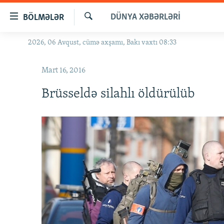
Keçid
DÜNYA XƏBƏRLƏRI
BÖLMƏLƏR
linkləri
Axtar
Əsas
2026, 06 Avqust, cümə axşamı, Bakı vaxtı 08:33
GÜNDƏM
məzmuna
#İZAHLA
qayıt
Mart 16, 2016
Əsas
KORRUPSIOMETR
naviqasiyaya
Brüsseldə silahlı öldürülüb
#ƏSLINDƏ
qayıt
Axtarışa
FƏRQƏ BAX
keç
QANUNI DOĞRU
ARAŞDIRMA
MULTIMEDIA
RADIO ARXIV
VIDEO
HAQQIMIZDA
FOTOQALEREYA
OXU ZALI