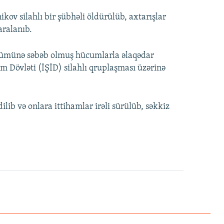
kov silahlı bir şübhəli öldürülüb, axtarışlar
aralanıb.
ölümünə səbəb olmuş hücumlarla əlaqədar
m Dövləti (İŞİD) silahlı qruplaşması üzərinə
lib və onlara ittihamlar irəli sürülüb, səkkiz