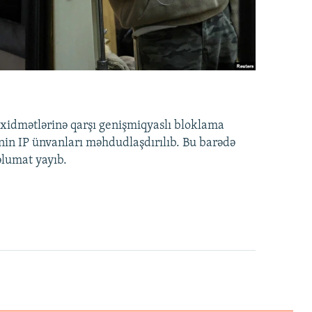
idmətlərinə qarşı genişmiqyaslı bloklama
nin IP ünvanları məhdudlaşdırılıb. Bu barədə
əlumat yayıb.