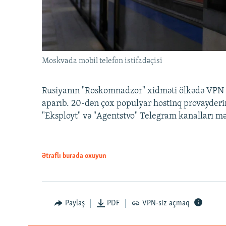
Moskvada mobil telefon istifadəçisi
Rusiyanın "Roskomnadzor" xidməti ölkədə VPN x
aparıb. 20-dən çox populyar hostinq provayderi
"Eksployt" və "Agentstvo" Telegram kanalları m
Ətraflı burada oxuyun
Paylaş
PDF
VPN-siz açmaq