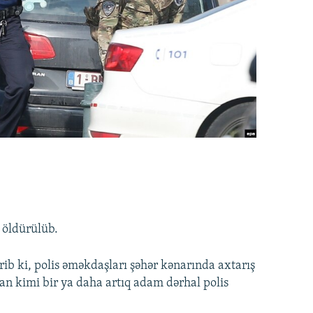
ı öldürülüb.
ib ki, polis əməkdaşları şəhər kənarında axtarış
an kimi bir ya daha artıq adam dərhal polis