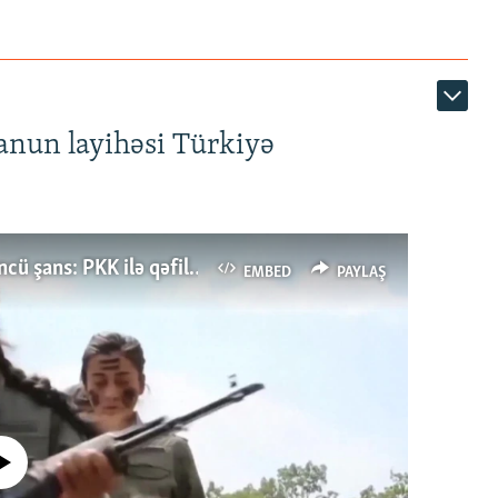
anun layihəsi Türkiyə
Türkiyənin dönüş nöqtəsi, ya Ərdoğana üçüncü şans: PKK ilə qəfil barışıq nə deməkdir?
EMBED
PAYLAŞ
currently available