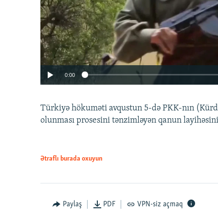
0:00
Türkiyə hökuməti avqustun 5-də PKK-nın (Kürdüs
olunması prosesini tənzimləyən qanun layihəsin
Ətraflı burada oxuyun
Auto
240p
720p
Paylaş
PDF
VPN-siz açmaq