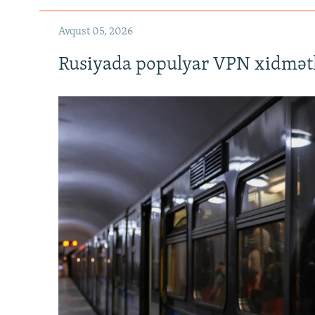
Avqust 05, 2026
Rusiyada populyar VPN xidmətl