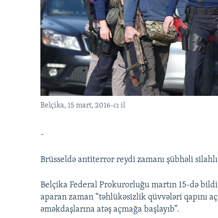
İNFOQRAFIKA
AZƏRBAYCAN ƏDƏBIYYATI KITABXANASI
MISSIYAMIZ
KARIKATURA
İSLAM VƏ DEMOKRATIYA
PEŞƏ ETIKASI VƏ JURNALISTIKA
STANDARTLARIMIZ
İZ - MƏDƏNIYYƏT PROQRAMI
MATERIALLARIMIZDAN ISTIFADƏ
AZADLIQRADIOSU MOBIL TELEFONUNUZDA
BIZIMLƏ ƏLAQƏ
XƏBƏR BÜLLETENLƏRIMIZ
Belçika, 15 mart, 2016-cı il
-
Brüsseldə antiterror reydi zamanı şübhəli silahl
Belçika Federal Prokurorluğu martın 15-də bildir
aparan zaman “təhlükəsizlik qüvvələri qapını aç
əməkdaşlarına atəş açmağa başlayıb”.