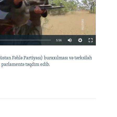
Auto
5:56
240p
EMBED
PAYLAŞ
tan Fəhlə Partiyası) buraxılması və tərksilah
360p
i parlamentə təqdim edib.
480p
720p
1080p
360p
480p
1080p