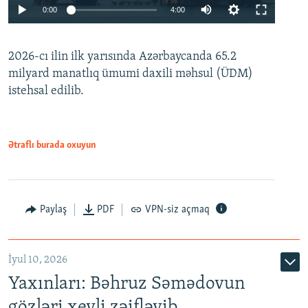
Auto
0:00
4:00
240p
2026-cı ilin ilk yarısında Azərbaycanda 65.2
360p
milyard manatlıq ümumi daxili məhsul (ÜDM)
480p
Auto
240p
360p
480p
istehsal edilib.
720p
720p
1080p
1080p
Ətraflı burada oxuyun
Paylaş
PDF
VPN-siz açmaq
İyul 10, 2026
Yaxınları: Bəhruz Səmədovun
gözləri xeyli zəifləyib