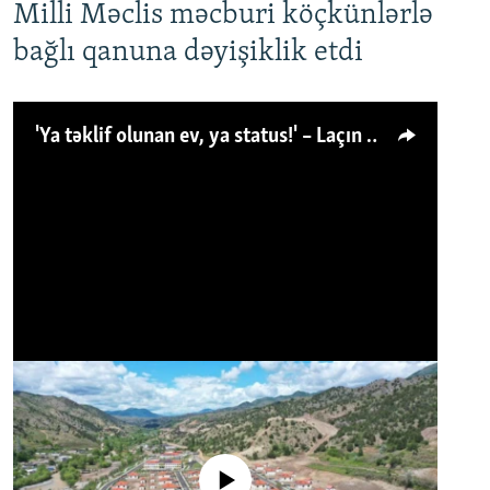
Milli Məclis məcburi köçkünlərlə
bağlı qanuna dəyişiklik etdi
'Ya təklif olunan ev, ya status!' – Laçın köçkünü: 'Laçından başqa heç hara!'
No media source currently available