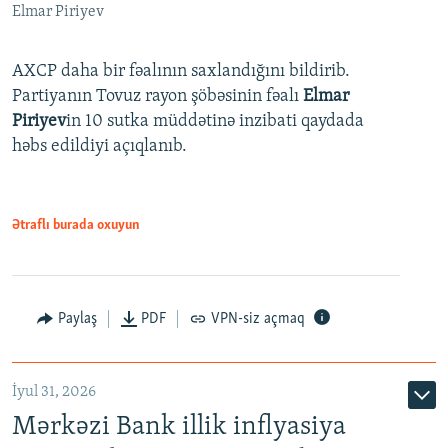
Elmar Piriyev
AXCP daha bir fəalının saxlandığını bildirib.
Partiyanın Tovuz rayon şöbəsinin fəalı
Elmar
Piriyev
in 10 sutka müddətinə inzibati qaydada
həbs edildiyi açıqlanıb.
Ətraflı burada oxuyun
Paylaş
PDF
VPN-siz açmaq
İyul 31, 2026
Mərkəzi Bank illik inflyasiya