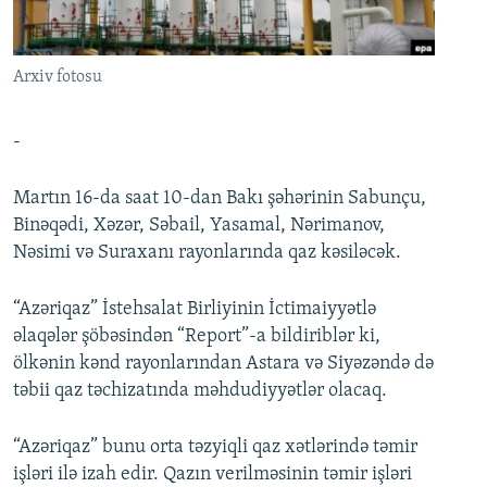
İNFOQRAFIKA
AZƏRBAYCAN ƏDƏBIYYATI KITABXANASI
MISSIYAMIZ
BIZI IZLƏ
KARIKATURA
İSLAM VƏ DEMOKRATIYA
PEŞƏ ETIKASI VƏ JURNALISTIKA STANDARTLARIMIZ
Arxiv fotosu
İZ - MƏDƏNIYYƏT PROQRAMI
MATERIALLARIMIZDAN ISTIFADƏ
AZADLIQRADIOSU MOBIL TELEFONUNUZDA
RFE/RL-in bütün saytları
-
BIZIMLƏ ƏLAQƏ
Martın 16-da saat 10-dan Bakı şəhərinin Sabunçu,
XƏBƏR BÜLLETENLƏRIMIZ
Binəqədi, Xəzər, Səbail, Yasamal, Nərimanov,
Nəsimi və Suraxanı rayonlarında qaz kəsiləcək.
“Azəriqaz” İstehsalat Birliyinin İctimaiyyətlə
əlaqələr şöbəsindən “Report”-a bildiriblər ki,
ölkənin kənd rayonlarından Astara və Siyəzəndə də
təbii qaz təchizatında məhdudiyyətlər olacaq.
“Azəriqaz” bunu orta təzyiqli qaz xətlərində təmir
işləri ilə izah edir. Qazın verilməsinin təmir işləri