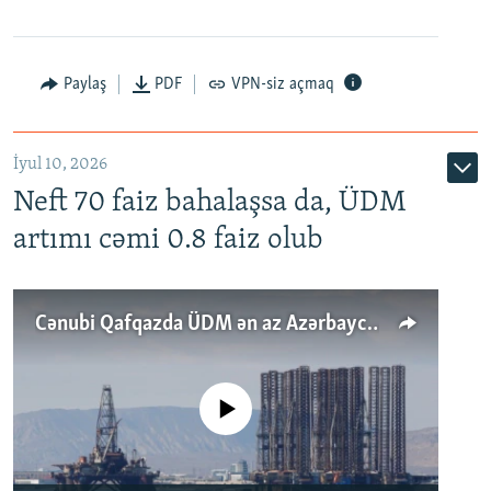
Paylaş
PDF
VPN-siz açmaq
İyul 10, 2026
Neft 70 faiz bahalaşsa da, ÜDM
artımı cəmi 0.8 faiz olub
Cənubi Qafqazda ÜDM ən az Azərbaycanda artır: Qonşuları niyə Bakını qabaqlaya bilir?
No media source currently available