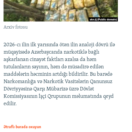
Arxiv fotosu
2026-cı ilin ilk yarısında ötən ilin analoji dövrü ilə
müqayisədə Azərbaycanda narkotiklə bağlı
aşkarlanan cinayət faktları azalsa da həm
tutulanların sayının, həm də müsadirə edilən
maddələrin həcminin artdığı bildirilir. Bu barədə
Narkomanlığa və Narkotik Vasitələrin Qanunsuz
Dövriyyəsinə Qarşı Mübarizə üzrə Dövlət
Komissiyasının İşçi Qrupunun məlumatında qeyd
edilir.
Ətraflı burada oxuyun