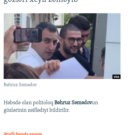
Bəhruz Səmədov
Həbsdə olan politoloq
Bəhruz Səmədov
un
gözlərinin zəiflədiyi bildirilir.
Ətraflı burada oxuyun