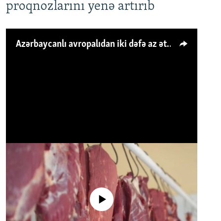
proqnozlarını yenə artırıb
Azərbaycanlı avropalıdan iki dəfə az ət yeyir, amma... 'Qiymət artımı qaçılmazdır'
No media source currently available