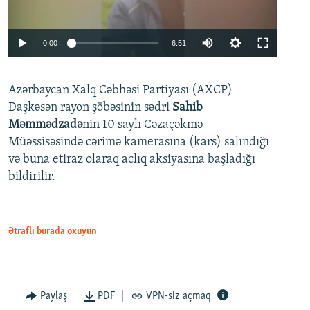
Auto
0:00
6:51
240p
Azərbaycan Xalq Cəbhəsi Partiyası (AXCP)
360p
Daşkəsən rayon şöbəsinin sədri
Sahib
480p
Auto
240p
360p
480p
Məmmədzadə
nin 10 saylı Cəzaçəkmə
720p
Müəssisəsində cərimə kamerasına (kars) salındığı
720p
1080p
və buna etiraz olaraq aclıq aksiyasına başladığı
1080p
bildirilir.
Ətraflı burada oxuyun
Paylaş
PDF
VPN-siz açmaq