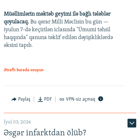
240p
Müəllimlərin məktəb geyimi ilə bağlı tələblər
360p
qoyulacaq.
Bu qərar Milli Məclisin bu gün —
480p
iyulun 7-də keçirilən iclasında "Ümumi təhsil
720p
haqqında" qanuna təklif edilən dəyişikliklərdə
əksini tapıb.
1080p
Ətraflı burada oxuyun
Auto
240p
360p
480p
Paylaş
PDF
VPN-siz açmaq
720p
1080p
İyul 03, 2026
Əsgər infarktdan ölüb?