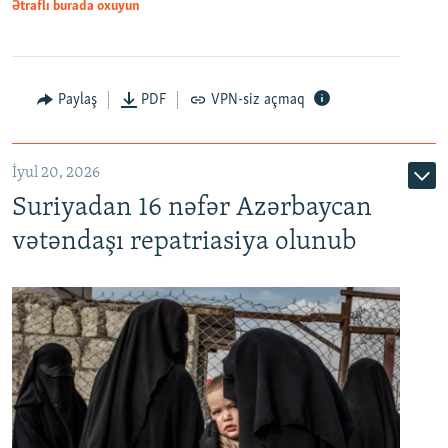
1080p
Ətraflı burada oxuyun
Paylaş
PDF
VPN-siz açmaq
İyul 20, 2026
Auto
240p
360p
480p
Suriyadan 16 nəfər Azərbaycan
720p
1080p
vətəndaşı repatriasiya olunub