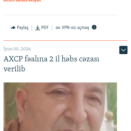
Ətraflı burada oxuyun
Paylaş
PDF
VPN-siz açmaq
İyun 30, 2026
AXCP fəalına 2 il həbs cəzası
verilib