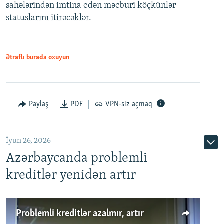
720p
sahələrindən imtina edən məcburi köçkünlər
statuslarını itirəcəklər.
1080p
Ətraflı burada oxuyun
Auto
240p
360p
480p
Paylaş
PDF
VPN-siz açmaq
720p
1080p
İyun 26, 2026
Azərbaycanda problemli
kreditlər yenidən artır
Problemli kreditlər azalmır, artır