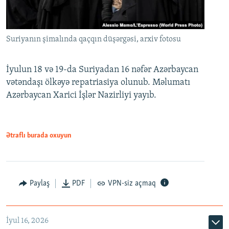
Suriyanın şimalında qaçqın düşərgəsi, arxiv fotosu
İyulun 18 və 19-da Suriyadan 16 nəfər Azərbaycan
vətəndaşı ölkəyə repatriasiya olunub. Məlumatı
Azərbaycan Xarici İşlər Nazirliyi yayıb.
Ətraflı burada oxuyun
Paylaş
PDF
VPN-siz açmaq
İyul 16, 2026