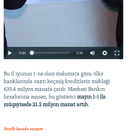
Auto
0:00
2:34
240p
Bu il iyunun 1-nə olan məlumata görə, ölkə
360p
banklarında vaxtı keçmiş kreditlərin məbləği
480p
635.4 milyon manata çatıb. Mərkəzi Bankın
720p
hesabatına əsasən, bu göstərici
mayın 1-i ilə
müqayisədə 21.2 milyon manat artıb.
1080p
Ətraflı burada oxuyun