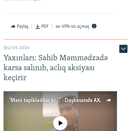
Paylaş
PDF
VPN-siz açmaq
İyul 09, 2026
Yaxınları: Sahib Məmmədzadə
karsa salınıb, aclıq aksiyası
keçirir
'Məni təpiklədilər ki...' - Daşkəsəndə AXCP fəalının yaxınları onun həbsinə etiraz edirlər
No media source currently available