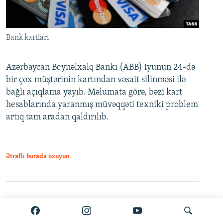
Bank kartları
Azərbaycan Beynəlxalq Bankı (ABB) iyunun 24-də
bir çox müştərinin kartından vəsait silinməsi ilə
bağlı açıqlama yayıb. Məlumata görə, bəzi kart
hesablarında yaranmış müvəqqəti texniki problem
artıq tam aradan qaldırılıb.
Ətraflı burada oxuyun
Paylaş
PDF
VPN-siz açmaq