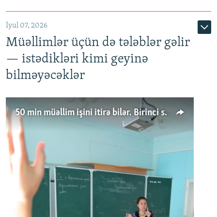
İyul 07, 2026
Müəllimlər üçün də tələblər gəlir
— istədikləri kimi geyinə
bilməyəcəklər
50 min müəllim işini itirə bilər. Birinci sinfə gedənlər azalır