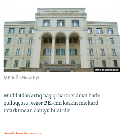
Müdafiə Nazirliyi
Müddətdən artıq həqiqi hərbi xidmət hərbi
qulluqçusu, əsgər
P.E.
-nin kəskin miokard
infarktından öldüyü bildirilir