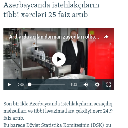
Azərbaycanda istehlakçıların
tibbi xərcləri 25 faiz artıb
Ard-arda açılan dərman zavodları ölkənin tələbatını ödəyirmi?
No media source currently available
Auto
0:00
5:23
240p
Son bir ildə Azərbaycanda istehlakçıların
360p
əczaçılıq
məhsulları və tibbi ləvazimatlara çəkdiyi xərc 24,9
480p
Auto
240p
360p
480p
faiz artıb.
720p
Bu barədə Dövlət Statistika Komitəsinin (DSK) bu
720p
1080p