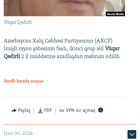
Vüqar Qədirli
Azərbaycan Xalq Cəbhəsi Partiyasının (AXCP)
İmişli rayon şöbəsinin fəalı, ikinci qrup əlil
Vüqar
Qədirli
2 il müddətinə azadlıqdan məhrum edilib.
Ətraflı burada oxuyun
Paylaş
PDF
VPN-siz açmaq
İyun 30, 2026