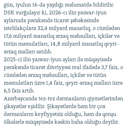
gün, iyulun 16-da yaydığı məlumatda bildirilir.
1080p
DSK vurğulayır ki, 2026-cı ilin yanvar-iyun
aylarında pərakəndə ticarət şəbəkəsində
istehlakçılara 32,4 milyard manatlıq, o cümlədən
17,6 milyard manatlıq ərzaq məhsulları, içkilər və
tütün məmulatları, 14,8 milyard manatlıq qeyri-
ərzaq malları satılıb.
2025-ci ilin yanvar-iyun ayları ilə müqayisədə
pərakəndə ticarət dövriyyəsi real ifadədə 3,7 faiz, o
cümlədən ərzaq məhsulları, içkilər və tütün
məmulatları üzrə 1,4 faiz, qeyri-ərzaq malları üzrə
6,5 faiz artıb.
Azərbaycanda tez-tez dərmanların qiymətlərindən
şikayətlər eşidilir. Şikayətlərdə həm bir çox
dərmanların keyfiyyətsiz olduğu, həm də qonşu
ölkələrlə müqayisədə kəskin baha olduğu deyilir.