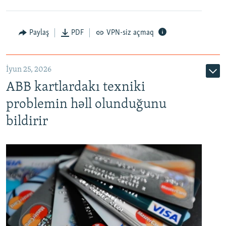
Auto
240p
360p
480p
Paylaş
PDF
VPN-siz açmaq
720p
1080p
İyun 25, 2026
ABB kartlardakı texniki
problemin həll olunduğunu
bildirir