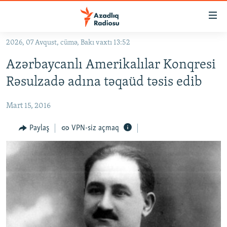
Keçid
linkləri
Əsas
2026, 07 Avqust, cümə, Bakı vaxtı 13:52
məzmuna
GÜNDƏM
Azərbaycanlı Amerikalılar Konqresi
qayıt
#İZAHLA
Əsas
Rəsulzadə adına təqaüd təsis edib
KORRUPSIOMETR
naviqasiyaya
qayıt
Mart 15, 2016
#ƏSLINDƏ
Axtarışa
FƏRQƏ BAX
Paylaş
VPN-siz açmaq
keç
QANUNI DOĞRU
ARAŞDIRMA
MULTIMEDIA
RADIO ARXIV
VIDEO
HAQQIMIZDA
FOTOQALEREYA
OXU ZALI