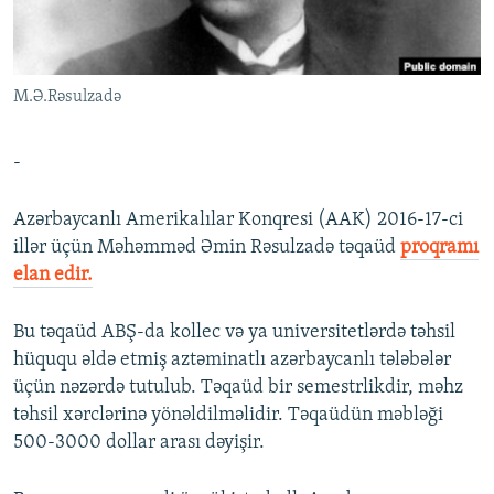
İNFOQRAFIKA
AZƏRBAYCAN ƏDƏBIYYATI KITABXANASI
MISSIYAMIZ
BIZI IZLƏ
KARIKATURA
İSLAM VƏ DEMOKRATIYA
PEŞƏ ETIKASI VƏ JURNALISTIKA STANDARTLARIMIZ
M.Ə.Rəsulzadə
İZ - MƏDƏNIYYƏT PROQRAMI
MATERIALLARIMIZDAN ISTIFADƏ
AZADLIQRADIOSU MOBIL TELEFONUNUZDA
RFE/RL-in bütün saytları
-
BIZIMLƏ ƏLAQƏ
Azərbaycanlı Amerikalılar Konqresi (AAK) 2016-17-ci
XƏBƏR BÜLLETENLƏRIMIZ
illər üçün Məhəmməd Əmin Rəsulzadə təqaüd
proqramı
elan edir.
Bu təqaüd ABŞ-da kollec və ya universitetlərdə təhsil
hüququ əldə etmiş aztəminatlı azərbaycanlı tələbələr
üçün nəzərdə tutulub. Təqaüd bir semestrlikdir, məhz
təhsil xərclərinə yönəldilməlidir. Təqaüdün məbləği
500-3000 dollar arası dəyişir.