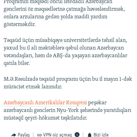
Proqramın məqsədi öncül istedadlı Azərbaycan
gənclərini öz məqsədlərinə çatmağa həvəsləndirmək,
onlara arzularına gedən yolda maddi yardım
göstərməkdir.
Təqaüd üçün müsabiqəyə universitetlərdə təhsil alan,
yaxud bu il ali məktəblərə qəbul olunan Azərbaycan
vətəndaşları, həm də ABŞ-da yaşayan azərbaycanlılar
qatıla bilər.
M.Ə.Rəsulzadə təqaüd proqramı üçün bu il mayın 1-dək
müraciət etmək lazımdır.
Azərbaycanlı Amerikalılar Konqresi
peşəkar
azərbaycanlı gənclərin Nyu-York şəhərində yaratdıqları
müstəqil qeyri-hökumət təşkilatıdır.
Paylaş
VPN-siz açmaq
Bizi izlə