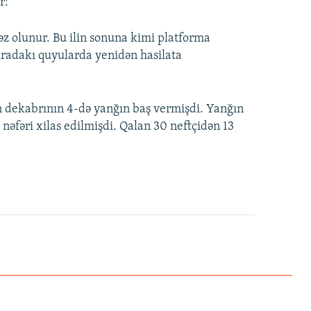
r:
əz olunur. Bu ilin sonuna kimi platforma
uradakı quyularda yenidən hasilata
lin dekabrının 4-də yanğın baş vermişdi. Yanğın
nəfəri xilas edilmişdi. Qalan 30 neftçidən 13