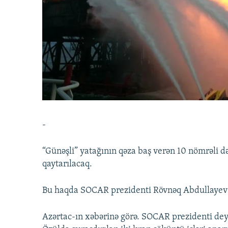
İNFOQRAFIKA
AZƏRBAYCAN ƏDƏBIYYATI KITABXANASI
MISSIYAMIZ
KARIKATURA
İSLAM VƏ DEMOKRATIYA
PEŞƏ ETIKASI VƏ JURNALISTIKA
STANDARTLARIMIZ
İZ - MƏDƏNIYYƏT PROQRAMI
MATERIALLARIMIZDAN ISTIFADƏ
AZADLIQRADIOSU MOBIL TELEFONUNUZDA
BIZIMLƏ ƏLAQƏ
XƏBƏR BÜLLETENLƏRIMIZ
-
“Günəşli” yatağının qəza baş verən 10 nömrəli 
qaytarılacaq.
Bu haqda SOCAR prezidenti Rövnəq Abdullayev
Azərtac-ın xəbərinə görə. SOCAR prezidenti deyib