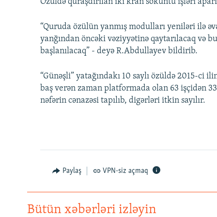
Özüldə quraşdırılan iki kran söküntü işləri aparı
“Quruda özülün yanmış modulları yeniləri ilə əv
yanğından öncəki vəziyyətinə qaytarılacaq və b
başlanılacaq” - deyə R.Abdullayev bildirib.
“Günəşli” yatağındakı 10 saylı özüldə 2015-ci i
baş verən zaman platformada olan 63 işçidən 33 
nəfərin cənazəsi tapılıb, digərləri itkin sayılır.
Paylaş
VPN-siz açmaq
Bütün xəbərləri izləyin