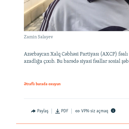
Zamin Salayev
Azərbaycan Xalq Cəbhəsi Partiyası (AXCP) fəalı
azadlığa çıxıb. Bu barədə siyasi fəallar sosial ş
Ətraflı burada oxuyun
Paylaş
PDF
VPN-siz açmaq