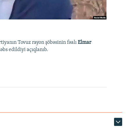
rtiyanın Tovuz rayon şöbəsinin fəalı
Elmar
bs edildiyi açıqlanıb.