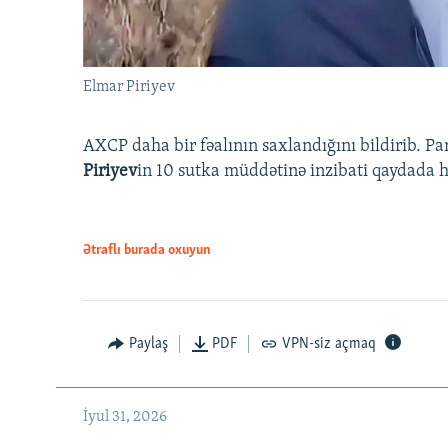
Elmar Piriyev
AXCP daha bir fəalının saxlandığını bildirib. Pa
Piriyev
in 10 sutka müddətinə inzibati qaydada hə
Ətraflı burada oxuyun
Paylaş
PDF
VPN-siz açmaq
İyul 31, 2026