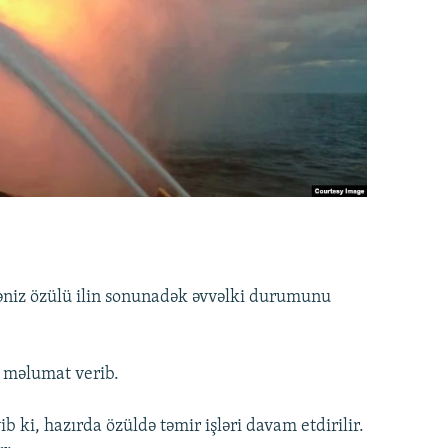
dəniz özülü ilin sonunadək əvvəlki durumunu
 məlumat verib.
 ki, hazırda özüldə təmir işləri davam etdirilir.