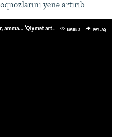
roqnozlarını yenə artırıb
Azərbaycanlı avropalıdan iki dəfə az ət yeyir, amma... 'Qiymət artımı qaçılmazdır'
EMBED
PAYLAŞ