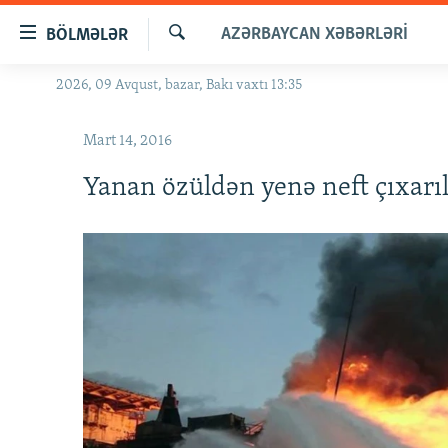
Keçid
AZƏRBAYCAN XƏBƏRLƏRI
BÖLMƏLƏR
linkləri
Axtar
Əsas
2026, 09 Avqust, bazar, Bakı vaxtı 13:35
GÜNDƏM
məzmuna
#İZAHLA
qayıt
Mart 14, 2016
Əsas
KORRUPSIOMETR
naviqasiyaya
Yanan özüldən yenə neft çıxarı
#ƏSLINDƏ
qayıt
Axtarışa
FƏRQƏ BAX
keç
QANUNI DOĞRU
ARAŞDIRMA
MULTIMEDIA
RADIO ARXIV
VIDEO
HAQQIMIZDA
FOTOQALEREYA
OXU ZALI