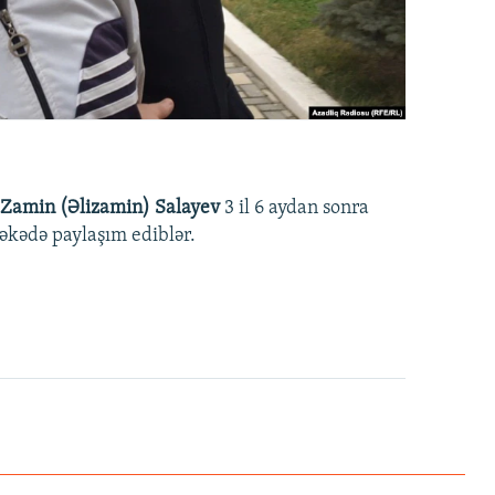
Zamin (Əlizamin) Salayev
3 il 6 aydan sonra
əbəkədə paylaşım ediblər.