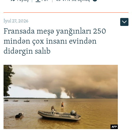
İyul 27, 2026
Fransada meşə yanğınları 250
mindən çox insanı evindən
didərgin salıb