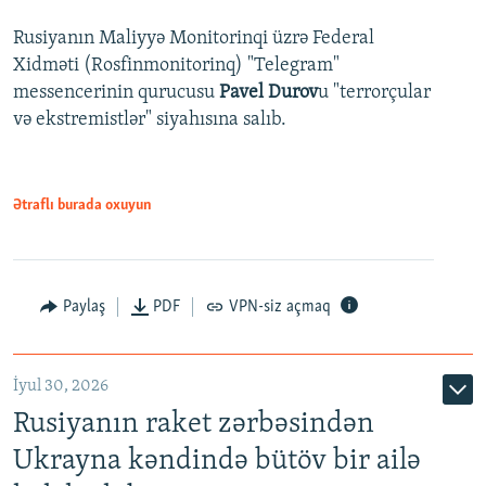
Rusiyanın Maliyyə Monitorinqi üzrə Federal
Xidməti (Rosfinmonitorinq) "Telegram"
messencerinin qurucusu
Pavel Durov
u "terrorçular
və ekstremistlər" siyahısına salıb.
Ətraflı burada oxuyun
Paylaş
PDF
VPN-siz açmaq
İyul 30, 2026
Rusiyanın raket zərbəsindən
Ukrayna kəndində bütöv bir ailə