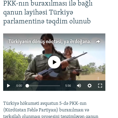
PKK-nın buraxılması ilə bağlı
qanun layihəsi Türkiyə
parlamentinə təqdim olunub
Türkiyənin dönüş nöqtəsi, ya Ərdoğana üçüncü şans: PKK ilə qəfil barışıq nə deməkdir?
No media source currently available
Auto
0:00
5:56
240p
Türkiyə hökuməti avqustun 5-də PKK-nın
360p
(Kürdüstan Fəhlə Partiyası) buraxılması və
480p
Auto
240p
360p
480p
tərksilah olunması prosesini tənzimləyən qanun