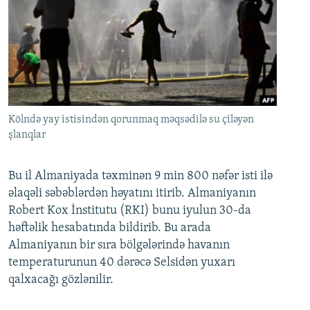
Kölndə yay istisindən qorunmaq məqsədilə su çiləyən
şlanqlar
Bu il Almaniyada təxminən 9 min 800 nəfər isti ilə
əlaqəli səbəblərdən həyatını itirib. Almaniyanın
Robert Kox İnstitutu (RKI) bunu iyulun 30-da
həftəlik hesabatında bildirib. Bu arada
Almaniyanın bir sıra bölgələrində havanın
temperaturunun 40 dərəcə Selsidən yuxarı
qalxacağı gözlənilir.