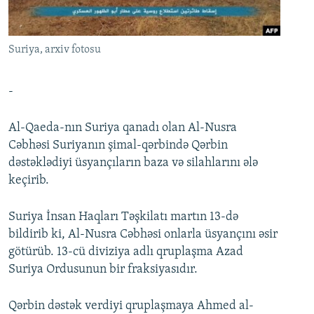
İNFOQRAFIKA
AZƏRBAYCAN ƏDƏBIYYATI KITABXANASI
MISSIYAMIZ
BIZI IZLƏ
KARIKATURA
İSLAM VƏ DEMOKRATIYA
PEŞƏ ETIKASI VƏ JURNALISTIKA STANDARTLARIMIZ
Suriya, arxiv fotosu
İZ - MƏDƏNIYYƏT PROQRAMI
MATERIALLARIMIZDAN ISTIFADƏ
AZADLIQRADIOSU MOBIL TELEFONUNUZDA
RFE/RL-in bütün saytları
-
BIZIMLƏ ƏLAQƏ
Al-Qaeda-nın Suriya qanadı olan Al-Nusra
XƏBƏR BÜLLETENLƏRIMIZ
Cəbhəsi Suriyanın şimal-qərbində Qərbin
dəstəklədiyi üsyançıların baza və silahlarını ələ
keçirib.
Suriya İnsan Haqları Təşkilatı martın 13-də
bildirib ki, Al-Nusra Cəbhəsi onlarla üsyançını əsir
götürüb. 13-cü diviziya adlı qruplaşma Azad
Suriya Ordusunun bir fraksiyasıdır.
Qərbin dəstək verdiyi qruplaşmaya Ahmed al-