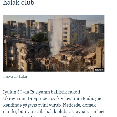
həlak olub
Lvova zərbələr
İyulun 30-da Rusiyanın ballistik raketi
Ukraynanın Dnepropetrovsk vilayətinin Radiuşne
kəndində yaşayış evini vurub. Nəticədə, demək
olar ki, bütöv bir ailə həlak olub. Ukrayna rəsmiləri