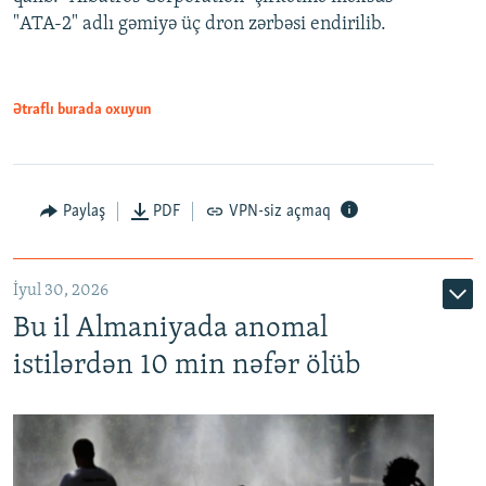
"ATA-2" adlı gəmiyə üç dron zərbəsi endirilib.
Ətraflı burada oxuyun
Paylaş
PDF
VPN-siz açmaq
İyul 30, 2026
Bu il Almaniyada anomal
istilərdən 10 min nəfər ölüb