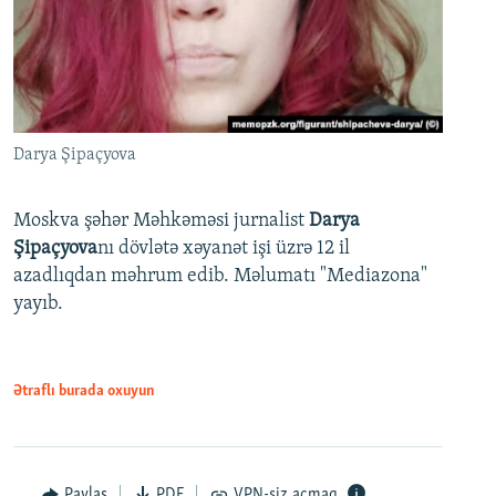
Darya Şipaçyova
Moskva şəhər Məhkəməsi jurnalist
Darya
Şipaçyova
nı dövlətə xəyanət işi üzrə 12 il
azadlıqdan məhrum edib. Məlumatı "Mediazona"
yayıb.
Ətraflı burada oxuyun
Paylaş
PDF
VPN-siz açmaq