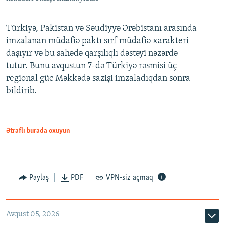
Türkiyə, Pakistan və Səudiyyə Ərəbistanı arasında
imzalanan müdafiə paktı sırf müdafiə xarakteri
daşıyır və bu sahədə qarşılıqlı dəstəyi nəzərdə
tutur. Bunu avqustun 7-də Türkiyə rəsmisi üç
regional güc Məkkədə sazişi imzaladıqdan sonra
bildirib.
Ətraflı burada oxuyun
Paylaş
PDF
VPN-siz açmaq
Avqust 05, 2026