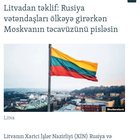
Litvadan təklif: Rusiya
vətəndaşları ölkəyə girərkən
Moskvanın təcavüzünü pisləsin
Litva
Litvanın Xarici İşlər Nazirliyi (XİN) Rusiya və