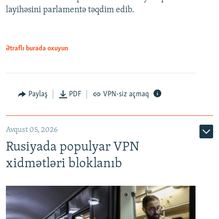
720p
layihəsini parlamentə təqdim edib.
720p
1080p
1080p
Ətraflı burada oxuyun
Paylaş
PDF
VPN-siz açmaq
Avqust 05, 2026
Rusiyada populyar VPN
xidmətləri bloklanıb