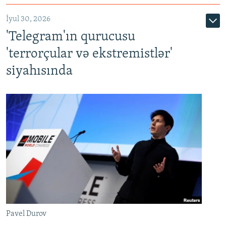
İyul 30, 2026
'Telegram'ın qurucusu
'terrorçular və ekstremistlər'
siyahısında
Pavel Durov