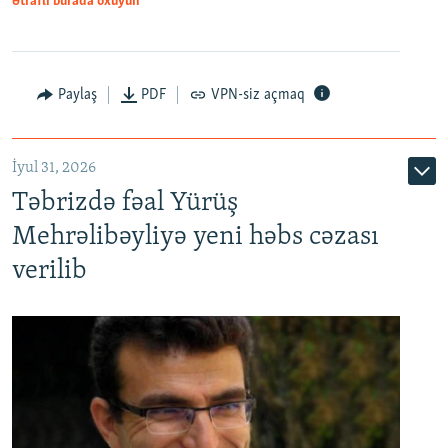
Ətraflı burada oxuyun
Paylaş
PDF
VPN-siz açmaq
İyul 31, 2026
Təbrizdə fəal Yürüş
Mehrəlibəyliyə yeni həbs cəzası
verilib