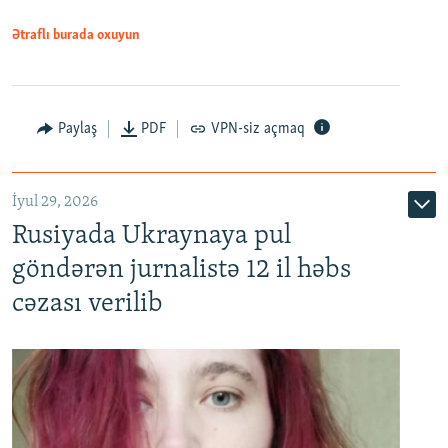
Ətraflı burada oxuyun
Paylaş
PDF
VPN-siz açmaq
İyul 29, 2026
Rusiyada Ukraynaya pul
göndərən jurnalistə 12 il həbs
cəzası verilib