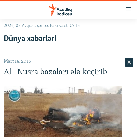
Keçid
linkləri
Əsas
2026, 08 Avqust, şənbə, Bakı vaxtı 07:13
məzmuna
GÜNDƏM
Dünya xəbərləri
qayıt
#İZAHLA
Əsas
KORRUPSIOMETR
naviqasiyaya
Mart 14, 2016
qayıt
#ƏSLINDƏ
Axtarışa
Al –Nusra bazaları ələ keçirib
FƏRQƏ BAX
keç
QANUNI DOĞRU
ARAŞDIRMA
MULTIMEDIA
RADIO ARXIV
VIDEO
HAQQIMIZDA
FOTOQALEREYA
OXU ZALI