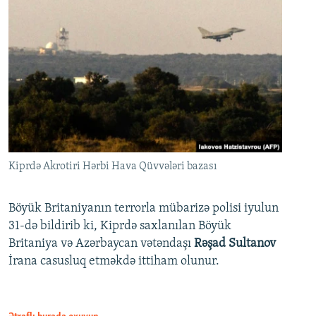
Kiprdə Akrotiri Hərbi Hava Qüvvələri bazası
Böyük Britaniyanın terrorla mübarizə polisi iyulun
31-də bildirib ki, Kiprdə saxlanılan Böyük
Britaniya və Azərbaycan vətəndaşı
Rəşad Sultanov
İrana casusluq etməkdə ittiham olunur.