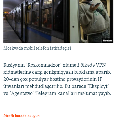
Moskvada mobil telefon istifadəçisi
Rusiyanın "Roskomnadzor" xidməti ölkədə VPN
xidmətlərinə qarşı genişmiqyaslı bloklama aparıb.
20-dən çox populyar hostinq provayderinin IP
ünvanları məhdudlaşdırılıb. Bu barədə "Eksployt"
və "Agentstvo" Telegram kanalları məlumat yayıb.
Ətraflı burada oxuyun