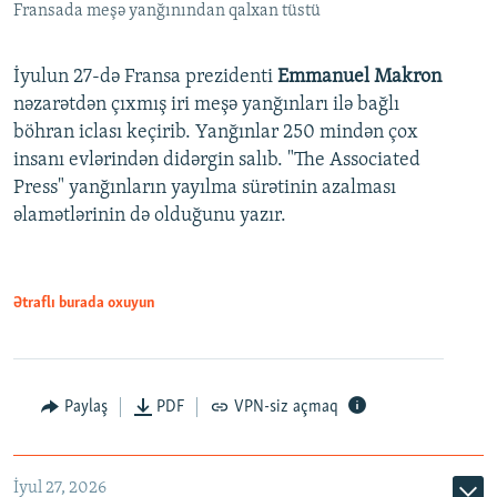
Fransada meşə yanğınından qalxan tüstü
İyulun 27-də Fransa prezidenti
Emmanuel Makron
nəzarətdən çıxmış iri meşə yanğınları ilə bağlı
böhran iclası keçirib. Yanğınlar 250 mindən çox
insanı evlərindən didərgin salıb. "The Associated
Press" yanğınların yayılma sürətinin azalması
əlamətlərinin də olduğunu yazır.
Ətraflı burada oxuyun
Paylaş
PDF
VPN-siz açmaq
İyul 27, 2026