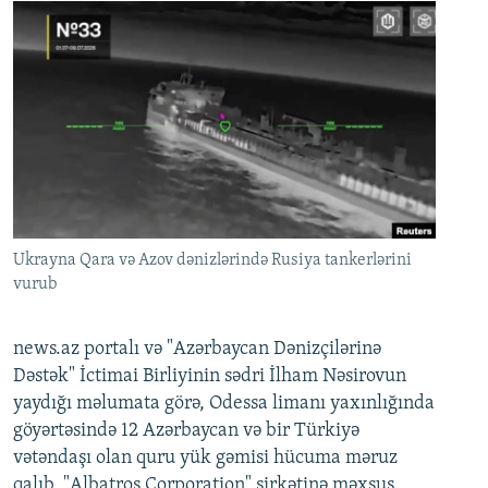
Ukrayna Qara və Azov dənizlərində Rusiya tankerlərini
vurub
news.az portalı və "Azərbaycan Dənizçilərinə
Dəstək" İctimai Birliyinin sədri İlham Nəsirovun
yaydığı məlumata görə, Odessa limanı yaxınlığında
göyərtəsində 12 Azərbaycan və bir Türkiyə
vətəndaşı olan quru yük gəmisi hücuma məruz
qalıb. "Albatros Corporation" şirkətinə məxsus