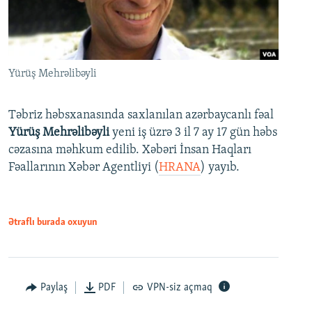
Yürüş Mehrəlibəyli
Təbriz həbsxanasında saxlanılan azərbaycanlı fəal
Yürüş Mehrəlibəyli
yeni iş üzrə 3 il 7 ay 17 gün həbs
cəzasına məhkum edilib. Xəbəri İnsan Haqları
Fəallarının Xəbər Agentliyi (
HRANA
) yayıb.
Ətraflı burada oxuyun
Paylaş
PDF
VPN-siz açmaq