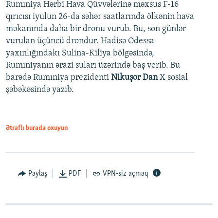
Rumıniya Hərbi Hava Qüvvələrinə məxsus F-16
qırıcısı iyulun 26-da səhər saatlarında ölkənin hava
məkanında daha bir dronu vurub. Bu, son günlər
vurulan üçüncü drondur. Hadisə Odessa
yaxınlığındakı Sulina-Kiliya bölgəsində,
Rumıniyanın ərazi suları üzərində baş verib. Bu
barədə Rumıniya prezidenti
Nikuşor Dan
X sosial
şəbəkəsində yazıb.
Ətraflı burada oxuyun
Paylaş
PDF
VPN-siz açmaq