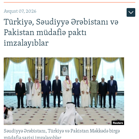
Avqust 07, 2026
Türkiyə, Səudiyyə Ərəbistanı və
Pakistan müdafiə paktı
imzalayıblar
Səudiyyə Ərəbistanı, Türkiyə və Pakistan Məkkədə birgə
müdafiə sazişi imzalayıblar