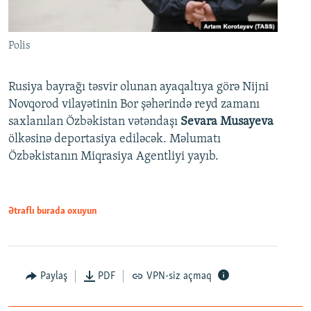
Polis
Rusiya bayrağı təsvir olunan ayaqaltıya görə Nijni
Novqorod vilayətinin Bor şəhərində reyd zamanı
saxlanılan Özbəkistan vətəndaşı
Sevara Musayeva
ölkəsinə deportasiya ediləcək. Məlumatı
Özbəkistanın Miqrasiya Agentliyi yayıb.
Ətraflı burada oxuyun
Paylaş
PDF
VPN-siz açmaq