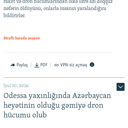
raket və dron hücumlarından ölkə üzrə azı doqquz
nəfərin öldüyünü, onlarla insanın yaralandığını
bildirirlər.
Ətraflı burada oxuyun
Paylaş
PDF
VPN-siz açmaq
İyul 30, 2026
Odessa yaxınlığında Azərbaycan
heyətinin olduğu gəmiyə dron
hücumu olub