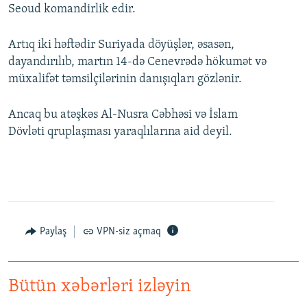
Seoud komandirlik edir.
Artıq iki həftədir Suriyada döyüşlər, əsasən,
dayandırılıb, martın 14-də Cenevrədə hökumət və
müxalifət təmsilçilərinin danışıqları gözlənir.
Ancaq bu atəşkəs Al-Nusra Cəbhəsi və İslam
Dövləti qruplaşması yaraqlılarına aid deyil.
Paylaş
VPN-siz açmaq
Bütün xəbərləri izləyin