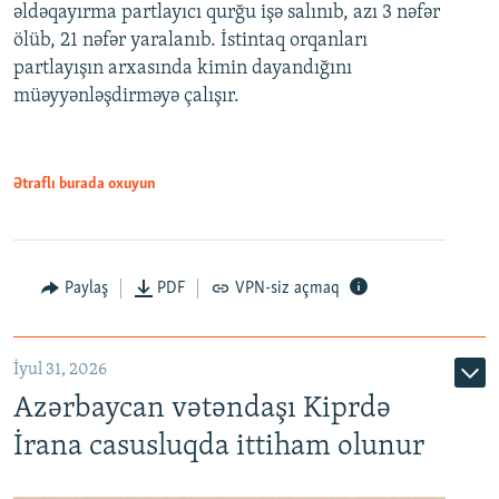
əldəqayırma partlayıcı qurğu işə salınıb, azı 3 nəfər
ölüb, 21 nəfər yaralanıb. İstintaq orqanları
partlayışın arxasında kimin dayandığını
müəyyənləşdirməyə çalışır.
Ətraflı burada oxuyun
Paylaş
PDF
VPN-siz açmaq
İyul 31, 2026
Azərbaycan vətəndaşı Kiprdə
İrana casusluqda ittiham olunur