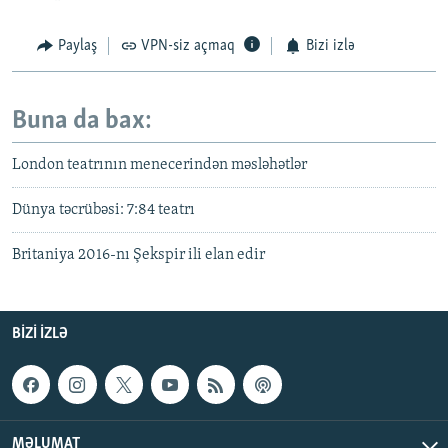
Paylaş
VPN-siz açmaq
Bizi izlə
Buna da bax:
London teatrının menecerindən məsləhətlər
Dünya təcrübəsi: 7:84 teatrı
Britaniya 2016-nı Şekspir ili elan edir
BIZI IZLƏ
MƏLUMAT