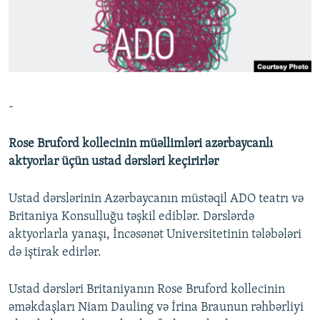
İNFOQRAFIKA
AZƏRBAYCAN ƏDƏBIYYATI KITABXANASI
MISSIYAMIZ
BIZI IZLƏ
KARIKATURA
İSLAM VƏ DEMOKRATIYA
PEŞƏ ETIKASI VƏ JURNALISTIKA STANDARTLARIMIZ
İZ - MƏDƏNIYYƏT PROQRAMI
MATERIALLARIMIZDAN ISTIFADƏ
AZADLIQRADIOSU MOBIL TELEFONUNUZDA
RFE/RL-in bütün saytları
-
BIZIMLƏ ƏLAQƏ
XƏBƏR BÜLLETENLƏRIMIZ
Rose Bruford kollecinin müəllimləri azərbaycanlı
aktyorlar üçün ustad dərsləri keçirirlər
Ustad dərslərinin Azərbaycanın müstəqil ADO teatrı və
Britaniya Konsulluğu təşkil ediblər. Dərslərdə
aktyorlarla yanaşı, İncəsənət Universitetinin tələbələri
də iştirak edirlər.
Ustad dərsləri Britaniyanın Rose Bruford kollecinin
əməkdaşları Niam Dauling və İrina Braunun rəhbərliyi