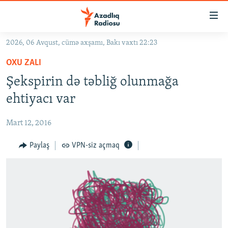
Keçid
linkləri
Əsas
2026, 06 Avqust, cümə axşamı, Bakı vaxtı 22:23
məzmuna
GÜNDƏM
OXU ZALI
qayıt
#İZAHLA
Əsas
Şekspirin də təbliğ olunmağa
KORRUPSIOMETR
naviqasiyaya
ehtiyacı var
qayıt
#ƏSLINDƏ
Axtarışa
Mart 12, 2016
FƏRQƏ BAX
keç
QANUNI DOĞRU
Paylaş
VPN-siz açmaq
ARAŞDIRMA
MULTIMEDIA
RADIO ARXIV
VIDEO
HAQQIMIZDA
FOTOQALEREYA
OXU ZALI