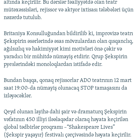
altında keçirilir. Bu dərslər fəaliyyətdə olan teatr
mütəxəssisləri, rejissor və aktyor ixtisası tələbələri üçün
nəzərdə tutulub.
Britaniya Konsulluğundan bildirilib ki, improvizə teatrı
Şekspirin əsərlərində əsas mövzulardan olan qısqanclıq,
ağılsızlıq və hakimiyyət kimi motivləri önə çəkir və
yaradıcı bir mühitdə nümayiş etdirir. Qrup Şekspirin
pyeslərindəki monoloqlardan istifadə edir.
Bundan başqa, qonaq rejissorlar ADO teatrının 12 mart
saat 19:00-da nümayiş olunacaq STOP tamaşasını da
izləyəcəklər.
Qeyd olunan layihə dahi şair və dramaturq Şekspirin
vəfatının 450 illiyi iləəlaqədar olaraq həyata keçirilən
qlobal tədbirlər proqramı –“Shakespeare Lives”
(Şekspir yaşayır) festivalı çərçivəsində həyata keçirilir.