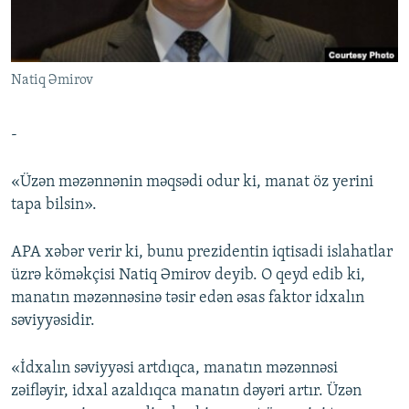
İNFOQRAFIKA
AZƏRBAYCAN ƏDƏBIYYATI KITABXANASI
MISSIYAMIZ
BIZI IZLƏ
KARIKATURA
İSLAM VƏ DEMOKRATIYA
PEŞƏ ETIKASI VƏ JURNALISTIKA STANDARTLARIMIZ
Natiq Əmirov
İZ - MƏDƏNIYYƏT PROQRAMI
MATERIALLARIMIZDAN ISTIFADƏ
AZADLIQRADIOSU MOBIL TELEFONUNUZDA
RFE/RL-in bütün saytları
-
BIZIMLƏ ƏLAQƏ
«Üzən məzənnənin məqsədi odur ki, manat öz yerini
XƏBƏR BÜLLETENLƏRIMIZ
tapa bilsin».
APA xəbər verir ki, bunu prezidentin iqtisadi islahatlar
üzrə köməkçisi Natiq Əmirov deyib. O qeyd edib ki,
manatın məzənnəsinə təsir edən əsas faktor idxalın
səviyyəsidir.
«İdxalın səviyyəsi artdıqca, manatın məzənnəsi
zəifləyir, idxal azaldıqca manatın dəyəri artır. Üzən