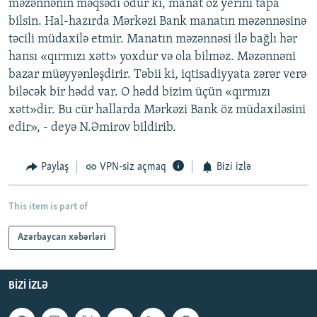
məzənnənin məqsədi odur ki, manat öz yerini tapa
bilsin. Hal-hazırda Mərkəzi Bank manatın məzənnəsinə
təcili müdaxilə etmir. Manatın məzənnəsi ilə bağlı hər
hansı «qırmızı xətt» yoxdur və ola bilməz. Məzənnəni
bazar müəyyənləşdirir. Təbii ki, iqtisadiyyata zərər verə
biləcək bir hədd var. O hədd bizim üçün «qırmızı
xətt»dir. Bu cür hallarda Mərkəzi Bank öz müdaxiləsini
edir», - deyə N.Əmirov bildirib.
Paylaş
VPN-siz açmaq
Bizi izlə
This item is part of
Azərbaycan xəbərləri
BIZI IZLƏ