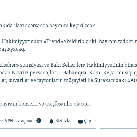
akıda ilaxır çərşənbə bayramı keçiriləcək.
a Hakimiyyətindən «Trend»ə bildiriblər ki, bayram tədbiri 
başlayacaq.
işəhər» stansiyası və Bakı Şəhər İcra Hakimiyyətinin binas
ədən Novruz personajları – Bahar qızı, Kosa, Keçəl musiqi 
vələr, süvarilər və faytonların müşayiəti ilə Suraxanıdakı «A
bayram konserti və atəşfəşanlıq olacaq.
VPN-siz açmaq
Bizi izlə
Çap et