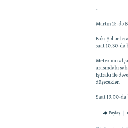
-
Martın 15-də B
Bakı Şəhər İcr
saat 10.30-da 
Metronun «İçər
arasındakı sah
iştirakı ilə də
düşəcəklər.
Saat 19.00-da 
Paylaş