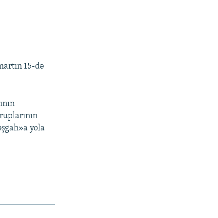
martın 15-də
ının
qruplarının
təşgah»a yola