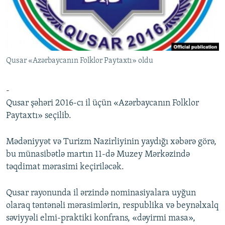
İNFOQRAFIKA
AZƏRBAYCAN ƏDƏBIYYATI KITABXANASI
MISSIYAMIZ
BIZI IZLƏ
KARIKATURA
İSLAM VƏ DEMOKRATIYA
PEŞƏ ETIKASI VƏ JURNALISTIKA STANDARTLARIMIZ
İZ - MƏDƏNIYYƏT PROQRAMI
MATERIALLARIMIZDAN ISTIFADƏ
Qusar «Azərbaycanın Folklor Paytaxtı» oldu
AZADLIQRADIOSU MOBIL TELEFONUNUZDA
RFE/RL-in bütün saytları
BIZIMLƏ ƏLAQƏ
-
XƏBƏR BÜLLETENLƏRIMIZ
Qusar şəhəri 2016-cı il üçün «Azərbaycanın Folklor
Paytaxtı» seçilib.
Mədəniyyət və Turizm Nazirliyinin yaydığı xəbərə görə,
bu münasibətlə martın 11-də Muzey Mərkəzində
təqdimat mərasimi keçiriləcək.
Qusar rayonunda il ərzində nominasiyalara uyğun
olaraq təntənəli mərasimlərin, respublika və beynəlxalq
səviyyəli elmi-praktiki konfrans, «dəyirmi masa»,