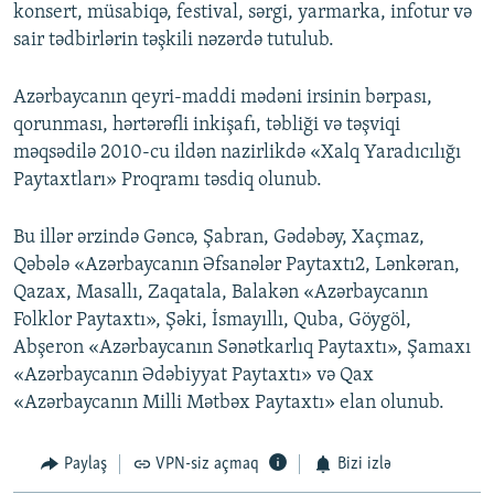
konsert, müsabiqə, festival, sərgi, yarmarka, infotur və
sair tədbirlərin təşkili nəzərdə tutulub.
Azərbaycanın qeyri-maddi mədəni irsinin bərpası,
qorunması, hərtərəfli inkişafı, təbliği və təşviqi
məqsədilə 2010-cu ildən nazirlikdə «Xalq Yaradıcılığı
Paytaxtları» Proqramı təsdiq olunub.
Bu illər ərzində Gəncə, Şabran, Gədəbəy, Xaçmaz,
Qəbələ «Azərbaycanın Əfsanələr Paytaxtı2, Lənkəran,
Qazax, Masallı, Zaqatala, Balakən «Azərbaycanın
Folklor Paytaxtı», Şəki, İsmayıllı, Quba, Göygöl,
Abşeron «Azərbaycanın Sənətkarlıq Paytaxtı», Şamaxı
«Azərbaycanın Ədəbiyyat Paytaxtı» və Qax
«Azərbaycanın Milli Mətbəx Paytaxtı» elan olunub.
Paylaş
VPN-siz açmaq
Bizi izlə