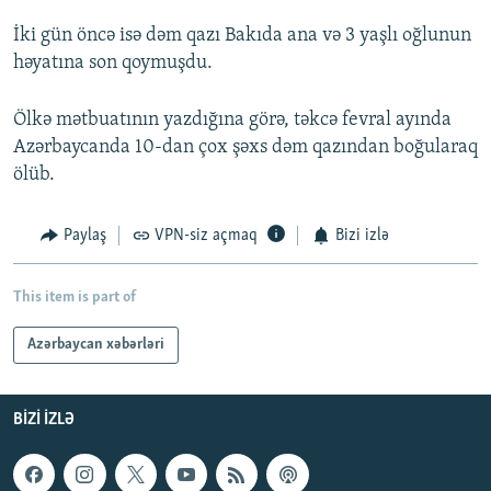
İki gün öncə isə dəm qazı Bakıda ana və 3 yaşlı oğlunun
həyatına son qoymuşdu.
Ölkə mətbuatının yazdığına görə, təkcə fevral ayında
Azərbaycanda 10-dan çox şəxs dəm qazından boğularaq
ölüb.
Paylaş
VPN-siz açmaq
Bizi izlə
This item is part of
Azərbaycan xəbərləri
BIZI IZLƏ