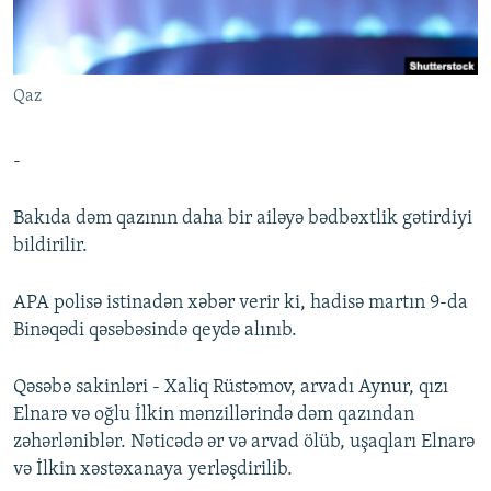
İNFOQRAFIKA
AZƏRBAYCAN ƏDƏBIYYATI KITABXANASI
MISSIYAMIZ
BIZI IZLƏ
KARIKATURA
İSLAM VƏ DEMOKRATIYA
PEŞƏ ETIKASI VƏ JURNALISTIKA STANDARTLARIMIZ
Qaz
İZ - MƏDƏNIYYƏT PROQRAMI
MATERIALLARIMIZDAN ISTIFADƏ
AZADLIQRADIOSU MOBIL TELEFONUNUZDA
RFE/RL-in bütün saytları
-
BIZIMLƏ ƏLAQƏ
Bakıda dəm qazının daha bir ailəyə bədbəxtlik gətirdiyi
XƏBƏR BÜLLETENLƏRIMIZ
bildirilir.
APA polisə istinadən xəbər verir ki, hadisə martın 9-da
Binəqədi qəsəbəsində qeydə alınıb.
Qəsəbə sakinləri - Xaliq Rüstəmov, arvadı Aynur, qızı
Elnarə və oğlu İlkin mənzillərində dəm qazından
zəhərləniblər. Nəticədə ər və arvad ölüb, uşaqları Elnarə
və İlkin xəstəxanaya yerləşdirilib.