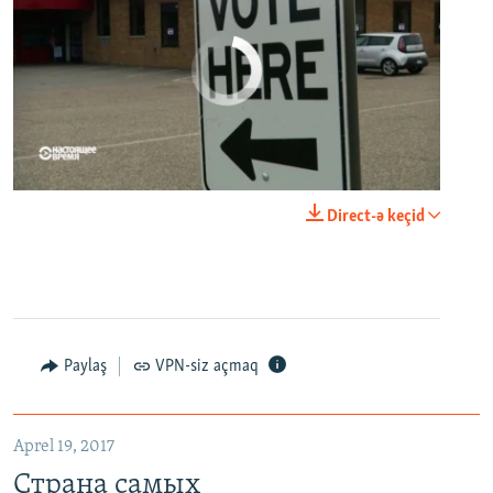
No media source currently available
0:00
0:21:34
Direct-ə keçid
EMBED
PAYLAŞ
Paylaş
VPN-siz açmaq
Aprel 19, 2017
Страна самых высокопоставленных телеведущих. Почему политики захватили телеэфир Украины
Страна самых
EMBED
PAYLAŞ