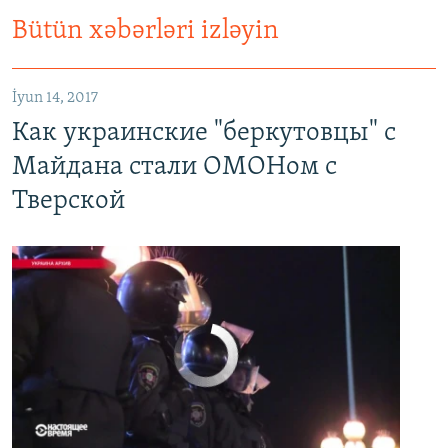
Bütün xəbərləri izləyin
Как украинские "беркутовцы" с Майдана стали ОМОНом с Тверской
EMBED
PAYLAŞ
İyun 14, 2017
Как украинские "беркутовцы" с
Майдана стали ОМОНом с
Тверской
No media source currently available