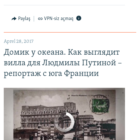
Paylaş
VPN-siz açmaq
Домик у океана. Как выглядит вилла для Людмилы Путиной – репортаж с юга Франции
EMBED
PAYLAŞ
Aprel 28, 2017
Домик у океана. Как выглядит
вилла для Людмилы Путиной –
репортаж с юга Франции
No media source currently available