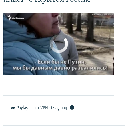
No media source currently available
0:00
0:02:32
EMBED
PAYLAŞ
Paylaş
VPN-siz açmaq