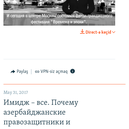
0:00
0:02:18
Direct-ə keçid
EMBED
PAYLAŞ
Paylaş
VPN-siz açmaq
May 31, 2017
Имидж – все. Почему азербайджанские правозащитники и независимые журналисты попадают в тюрьму
Имидж – все. Почему
EMBED
PAYLAŞ
азербайджанские
правозащитники и