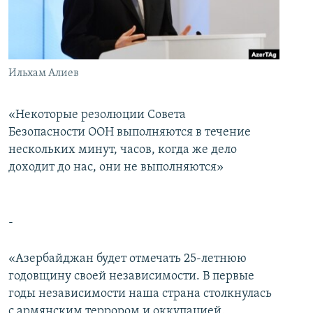
İNFOQRAFIKA
AZƏRBAYCAN ƏDƏBIYYATI KITABXANASI
MISSIYAMIZ
BIZI IZLƏ
KARIKATURA
İSLAM VƏ DEMOKRATIYA
PEŞƏ ETIKASI VƏ JURNALISTIKA STANDARTLARIMIZ
İZ - MƏDƏNIYYƏT PROQRAMI
MATERIALLARIMIZDAN ISTIFADƏ
Ильхам Алиев
AZADLIQRADIOSU MOBIL TELEFONUNUZDA
RFE/RL-in bütün saytları
BIZIMLƏ ƏLAQƏ
«Некоторые резолюции Совета
Безопасности ООН выполняются в течение
XƏBƏR BÜLLETENLƏRIMIZ
нескольких минут, часов, когда же дело
доходит до нас, они не выполняются»
-
«Азербайджан будет отмечать 25-летнюю
годовщину своей независимости. В первые
годы независимости наша страна столкнулась
с армянским террором и оккупацией.