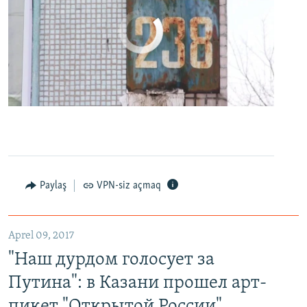
No media source currently available
0:00
0:24:27
EMBED
PAYLAŞ
Paylaş
VPN-siz açmaq
"Наш дурдом голосует за Путина": в Казани прошел арт-пикет "Открытой России"
EMBED
PAYLAŞ
Aprel 09, 2017
"Наш дурдом голосует за
Путина": в Казани прошел арт-
пикет "Открытой России"