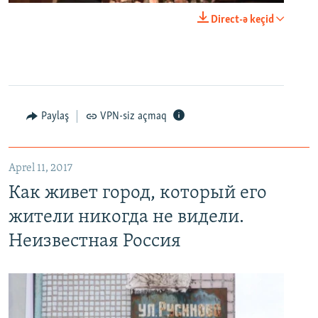
0:00
0:23:20
Direct-ə keçid
EMBED
PAYLAŞ
Paylaş
VPN-siz açmaq
Как живет город, который его жители никогда не видели. Неизвестная Россия
EMBED
PAYLAŞ
Aprel 11, 2017
Как живет город, который его
жители никогда не видели.
Неизвестная Россия