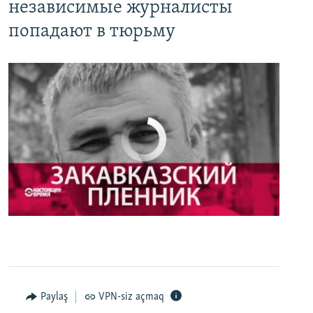
независимые журналисты
попадают в тюрьму
No media source currently available
0:00
0:27:35
EMBED
PAYLAŞ
Настоящее Время. 3 мая
EMBED
PAYLAŞ
Paylaş
VPN-siz açmaq