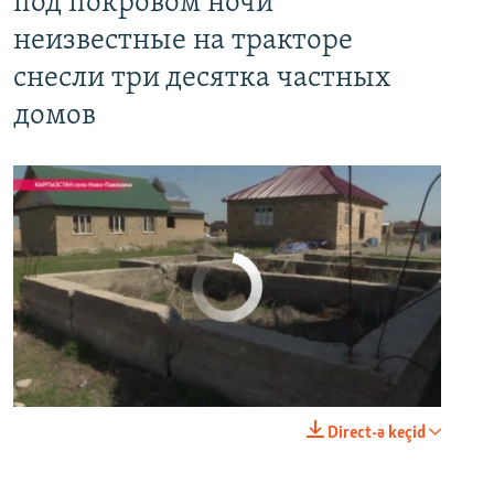
под покровом ночи
неизвестные на тракторе
снесли три десятка частных
домов
No media source currently available
0:00
0:03:43
Direct-ə keçid
EMBED
PAYLAŞ