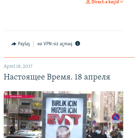
0:00
0:25:27
Direct-ə keçid
EMBED
PAYLAŞ
Настоящее Время. 18 апреля
EMBED
PAYLAŞ
Paylaş
VPN-siz açmaq
Aprel 18, 2017
Настоящее Время. 18 апреля
No media source currently available