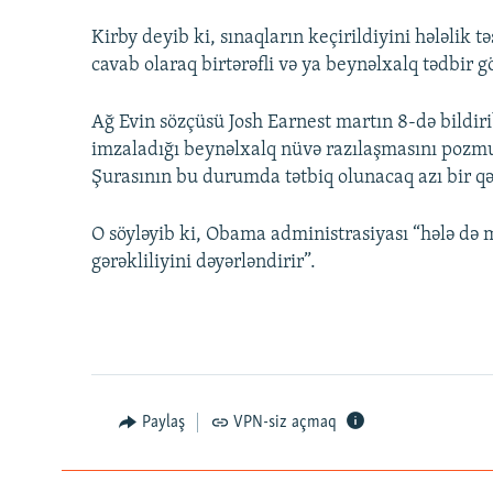
Kirby deyib ki, sınaqların keçirildiyini hələlik
cavab olaraq birtərəfli və ya beynəlxalq tədbir gö
Ağ Evin sözçüsü Josh Earnest martın 8-də bildirib
imzaladığı beynəlxalq nüvə razılaşmasını pozmu
Şurasının bu durumda tətbiq olunacaq azı bir 
O söyləyib ki, Obama administrasiyası “hələ də 
gərəkliliyini dəyərləndirir”.
Paylaş
VPN-siz açmaq