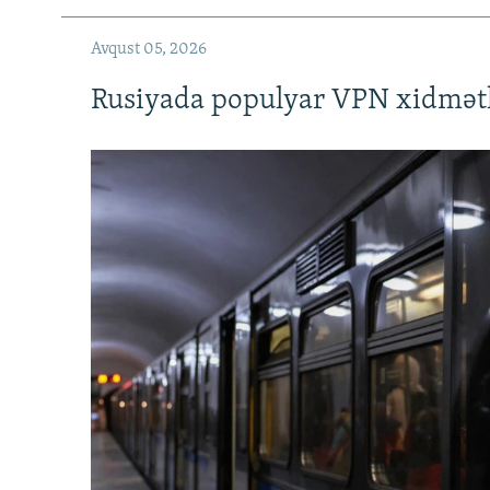
Avqust 05, 2026
Rusiyada populyar VPN xidmətl