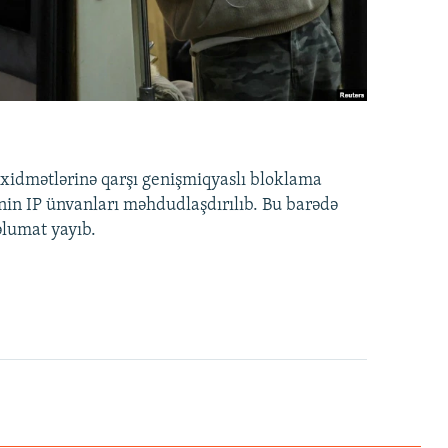
idmətlərinə qarşı genişmiqyaslı bloklama
nin IP ünvanları məhdudlaşdırılıb. Bu barədə
əlumat yayıb.