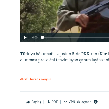
0:00
Türkiyə hökuməti avqustun 5-də PKK-nın (Kürdüs
olunması prosesini tənzimləyən qanun layihəsin
Ətraflı burada oxuyun
Auto
240p
720p
Paylaş
PDF
VPN-siz açmaq