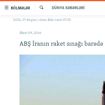
Keçid
DÜNYA XƏBƏRLƏRI
BÖLMƏLƏR
linkləri
Axtar
Əsas
2026, 07 Avqust, cümə, Bakı vaxtı 07:25
GÜNDƏM
məzmuna
#İZAHLA
qayıt
Mart 09, 2016
Əsas
KORRUPSIOMETR
naviqasiyaya
ABŞ İranın raket sınağı barədə
#ƏSLINDƏ
qayıt
Axtarışa
FƏRQƏ BAX
keç
QANUNI DOĞRU
ARAŞDIRMA
MULTIMEDIA
RADIO ARXIV
VIDEO
HAQQIMIZDA
FOTOQALEREYA
OXU ZALI