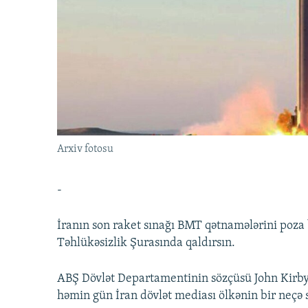
İNFOQRAFIKA
AZƏRBAYCAN ƏDƏBIYYATI KITABXANASI
MISSIYAMIZ
KARIKATURA
İSLAM VƏ DEMOKRATIYA
PEŞƏ ETIKASI VƏ JURNALISTIKA
STANDARTLARIMIZ
İZ - MƏDƏNIYYƏT PROQRAMI
MATERIALLARIMIZDAN ISTIFADƏ
AZADLIQRADIOSU MOBIL TELEFONUNUZDA
BIZIMLƏ ƏLAQƏ
XƏBƏR BÜLLETENLƏRIMIZ
Arxiv fotosu
-
İranın son raket sınağı BMT qətnamələrini poza 
Təhlükəsizlik Şurasında qaldırsın.
ABŞ Dövlət Departamentinin sözçüsü John Kirby
həmin gün İran dövlət mediası ölkənin bir neçə