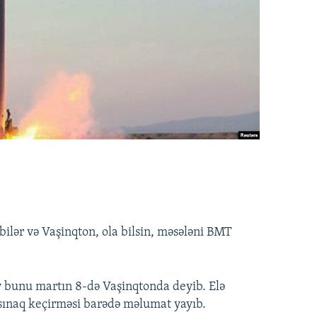
bilər və Vaşinqton, ola bilsin, məsələni BMT
 bunu martın 8-də Vaşinqtonda deyib. Elə
 sınaq keçirməsi barədə məlumat yayıb.