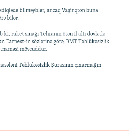
 təsdiqlədə bilməyblər, ancaq Vaşinqton buna
rə bilər.
 ki, raket sınağı Tehranın ötən il altı dövlətlə
r. Earnest-in sözlərinə görə, BMT Təhlükəsizlik
qətnaməsi mövcuddur.
məsələni Təhlükəsizlik Şurasının çıxarmağın