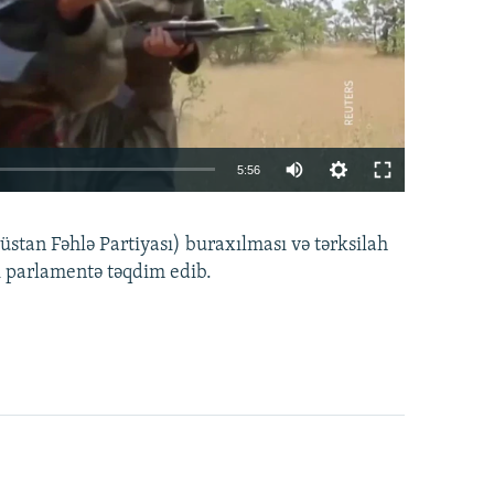
Auto
5:56
240p
EMBED
PAYLAŞ
tan Fəhlə Partiyası) buraxılması və tərksilah
360p
i parlamentə təqdim edib.
480p
720p
1080p
360p
480p
1080p