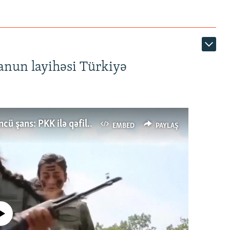
anun layihəsi Türkiyə
Türkiyənin dönüş nöqtəsi, ya Ərdoğana üçüncü şans: PKK ilə qəfil barışıq nə deməkdir?
EMBED
PAYLAŞ
currently available