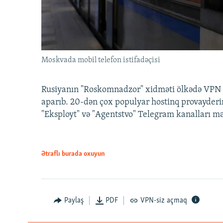
Moskvada mobil telefon istifadəçisi
Rusiyanın "Roskomnadzor" xidməti ölkədə VPN x
aparıb. 20-dən çox populyar hostinq provayderi
"Eksployt" və "Agentstvo" Telegram kanalları m
Ətraflı burada oxuyun
Paylaş
PDF
VPN-siz açmaq