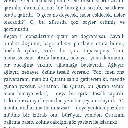
verəcək? Ona inanacaqmıdır?” Bu düşüncələrlə zavallı
qaranlıq daxmalarının bir bucağına sıxılıb, saatlarca
orada qalırdı. "O gecə nə deyəcək, nələr eşidəcək, nələr
olacaqdı?” O, bu xüsusda çox şeylər eşitmiş və
qorxmuşdu.
Keçən il qonşularının qızını əri doğramışdı. Zavallı
bunları düşünür, bağrı adətən partlayır, otura bilmir,
hövlnak qalxır, sanki bir çarə tapacaqmış kimi,
mənasızcasına ətrafa baxınır, nəhayət, yenə daxmanın
bir bucağına yıxılıb, ağlamağa başlayırdı. Ağlayır,
ağlayır, nəhayət, özünə təsəlli verərək: "Yox, mən ona
yalvararam, mən bu Quranı şahid gətirərəm ki, məndə
günah yoxdur. O inanar. Bu Quran, bu Quran sahibi
məni himayə edər", - deyə bir qədər təsəlli tapırdı.
Lakin bir saniyə keçmədən yeni bir şey xatırlayırdı: “O,
mənim andlarıma inanmazsa?” - deyə yenidən pozulur,
müdhiş bir iztirab onu bürüyür, yenidən Quranını
bağrına basıb, köhnə qabığını göz yaşları ilə isladırdı.