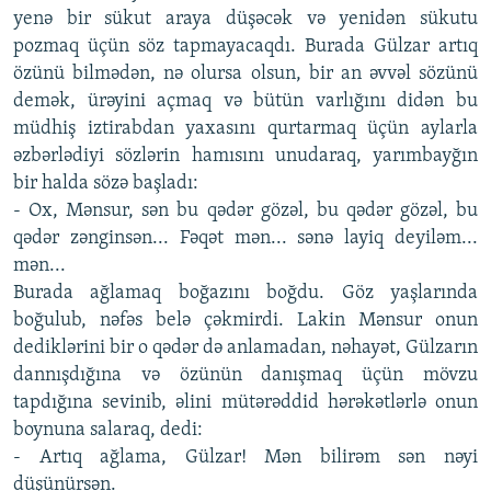
yenə bir sükut araya düşəcək və yenidən sükutu
pozmaq üçün söz tapmayacaqdı. Burada Gülzar artıq
özünü bilmədən, nə olursa olsun, bir an əvvəl sözünü
demək, ürəyini açmaq və bütün varlığını didən bu
müdhiş iztirabdan yaxasını qurtarmaq üçün aylarla
əzbərlədiyi sözlərin hamısını unudaraq, yarımbayğın
bir halda sözə başladı:
- Ox, Mənsur, sən bu qədər gözəl, bu qədər gözəl, bu
qədər zənginsən... Fəqət mən... sənə layiq deyiləm...
mən...
Burada ağlamaq boğazını boğdu. Göz yaşlarında
boğulub, nəfəs belə çəkmirdi. Lakin Mənsur onun
dediklərini bir o qədər də anlamadan, nəhayət, Gülzarın
dannışdığına və özünün danışmaq üçün mövzu
tapdığına sevinib, əlini mütərəddid hərəkətlərlə onun
boynuna salaraq, dedi:
- Artıq ağlama, Gülzar! Mən bilirəm sən nəyi
düşünürsən.