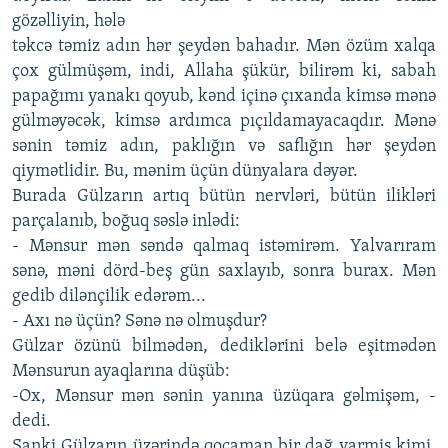
gözəlliyin, hələ
təkcə təmiz adın hər şeydən bahadır. Mən özüm xalqa
çox gülmüşəm, indi, Allaha şükür, bilirəm ki, sabah
papağımı yanakı qoyub, kənd içinə çıxanda kimsə mənə
gülməyəcək, kimsə ardımca pıçıldamayacaqdır. Mənə
sənin təmiz adın, paklığın və saflığın hər şeydən
qiymətlidir. Bu, mənim üçün dünyalara dəyər.
Burada Gülzarın artıq bütün nervləri, bütün ilikləri
parçalanıb, boğuq səslə inlədi:
- Mənsur mən səndə qalmaq istəmirəm. Yalvarıram
sənə, məni dörd-beş gün saxlayıb, sonra burax. Mən
gedib dilənçilik edərəm...
- Axı nə üçün? Sənə nə olmuşdur?
Gülzar özünü bilmədən, dediklərini belə eşitmədən
Mənsurun ayaqlarına düşüb:
-Ox, Mənsur mən sənin yanına üzüqara gəlmişəm, -
dedi.
Sanki Gülzarın üzərində qocaman bir dağ varmiş kimi,