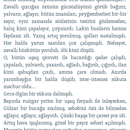
Zavallı qızcığaz özünün gücsüzlüyünü görüb bağırır,
yalvarır, ağlayır, bütün imamları, peyğəmbərləri bir-bir
sayır, eyni zamanda sözlərinin təsirini gözləmədən,
balıq kimi çapalayır, çırpınırdı. Lakin bunların hamısı
faydasız idi. Yazıq artıq yorulmuş, qolları sustalmışdı.
Hər halda yarım saatdan çox çalışmışdı. Nəhayət,
zavallı büsbütün yorulub, ölü kimi düşdü.
O, bütün uşaq qüvvəti ilə bacardığı qədər çalışdı,
çapaladı, yalvardı, yaxardı, ağladı, bağırdı, çığırdı, ilan
kimi qabıqdan çıxdı, amma çarə olmadı. Axırda
yarımbayğın bir halda düşüb, istər-istəməz sükuta
məcbur oldu...
Gecə ölgün bir sükuta dalmışdı.
Bayırda ruzigar yetim bir uşaq fəryadı ilə inləyərkən,
Gülzar bir bucağa sıxılmış, səbəbini özü də bilmədən
ağlayır, ağlayır, ağlayırdı. Çünki başqa bir çarəsi yox idi.
Artıq hava işıqlanmış, gözəl bir payız səhəri açılmışdı.