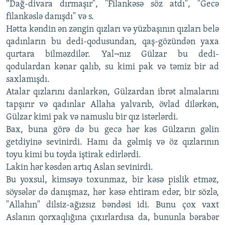
“Dağ-divara dırmaşır", "Filankəsə söz atdı", "Gecə
filankəslə danışdı" və s.
Hətta kəndin ən zəngin qızları və yüzbaşının qızları belə
qadınların bu dedi-qodusundan, qaş-gözündən yaxa
qurtara bilməzdilər. Yal¬nız Gülzar bu dedi-
qodulardan kənar qalıb, su kimi pak və təmiz bir ad
saxlamışdı.
Atalar qızlarını danlarkən, Gülzardan ibrət almalarını
tapşırır və qadınlar Allaha yalvarıb, övlad dilərkən,
Gülzar kimi pak və namuslu bir qız istərlərdi.
Bax, buna görə də bu gecə hər kəs Gülzarın gəlin
getdiyinə sevinirdi. Hamı da gəlmiş və öz qızlarının
toyu kimi bu toyda iştirak edirlərdi.
Lakin hər kəsdən artıq Aslan sevinirdi.
Bu yoxsul, kimsəyə toxunmaz, bir kəsə pislik etməz,
söysələr də danışmaz, hər kəsə ehtiram edər, bir sözlə,
"Allahın" dilsiz-ağızsız bəndəsi idi. Bunu çox vaxt
Aslanın qorxaqlığına çıxırlardısa da, bununla bərabər