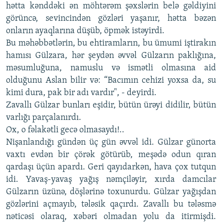
hətta kənddəki ən möhtərəm şəxslərin belə gəldiyini
görüncə, sevincindən gözləri yaşanır, hətta bəzən
onların ayaqlarına düşüb, öpmək istəyirdi.
Bu məhəbbətlərin, bu ehtiramların, bu ümumi iştirakın
hamısı Gülzara, hər şeydən əvvəl Gülzarın paklığına,
məsumluğuna, namuslu və ismətli olmasına aid
olduğunu Aslan bilir və: “Bacımın cehizi yoxsa da, su
kimi dura, pak bir adı vardır", - deyirdi.
Zavallı Gülzar bunları eşidir, bütün ürəyi didilir, bütün
varlığı parçalanırdı.
Ox, o fəlakətli gecə olmasaydı!..
Nişanlandığı gündən üç gün əvvəl idi. Gülzar günorta
vaxtı evdən bir çörək götürüb, meşədə odun qıran
qardaşı üçün apardı. Geri qayıdarkən, hava çox tutqun
idi. Yavaş-yavaş yağış nəmçiləyir, xırda damcılar
Gülzarın üzünə, döşlərinə toxunurdu. Gülzar yağışdan
gözlərini açmayıb, tələsik qaçırdı. Zavallı bu tələsmə
nəticəsi olaraq, xəbəri olmadan yolu da itirmişdi.