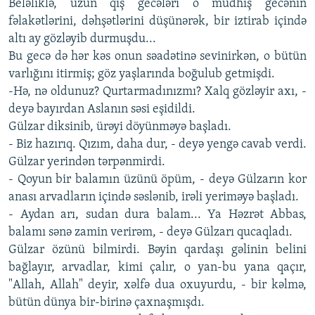
Beləliklə, uzun qış gecələri o müdhiş gecənin
fəlakətlərini, dəhşətlərini düşünərək, bir iztirab içində
altı ay gözləyib durmuşdu...
Bu gecə də hər kəs onun səadətinə sevinirkən, o bütün
varlığını itirmiş; göz yaşlarında boğulub getmişdi.
-Hə, nə oldunuz? Qurtarmadınızmı? Xalq gözləyir axı, -
deyə bayırdan Aslanın səsi eşidildi.
Gülzar diksinib, ürəyi döyünməyə başladı.
- Biz hazırıq. Qızım, daha dur, - deyə yengə cavab verdi.
Gülzar yerindən tərpənmirdi.
- Qoyun bir balamın üzünü öpüm, - deyə Gülzarın kor
anası arvadların içində səslənib, irəli yeriməyə başladı.
- Aydan arı, sudan dura balam... Ya Həzrət Abbas,
balamı sənə zamin verirəm, - deyə Gülzarı qucaqladı.
Gülzar özünü bilmirdi. Bəyin qardaşı gəlinin belini
bağlayır, arvadlar, kimi çalır, o yan-bu yana qaçır,
"Allah, Allah" deyir, xəlfə dua oxuyurdu, - bir kəlmə,
bütün dünya bir-birinə çaxnaşmışdı.