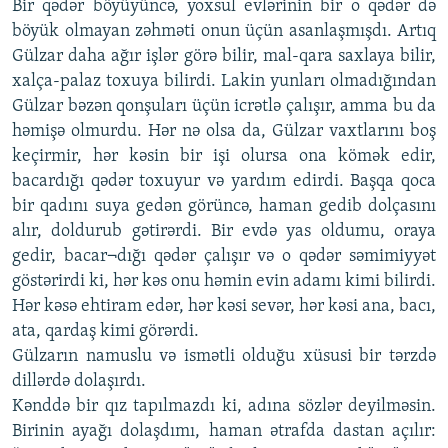
Bir qədər böyüyüncə, yoxsul evlərinin bir o qədər də
böyük olmayan zəhməti onun üçün asanlaşmışdı. Artıq
Gülzar daha ağır işlər görə bilir, mal-qara saxlaya bilir,
xalça-palaz toxuya bilirdi. Lakin yunları olmadığından
Gülzar bəzən qonşuları üçün icrətlə çalışır, amma bu da
həmişə olmurdu. Hər nə olsa da, Gülzar vaxtlarını boş
keçirmir, hər kəsin bir işi olursa ona kömək edir,
bacardığı qədər toxuyur və yardım edirdi. Başqa qoca
bir qadını suya gedən görüncə, haman gedib dolçasını
alır, doldurub gətirərdi. Bir evdə yas oldumu, oraya
gedir, bacar¬dığı qədər çalışır və o qədər səmimiyyət
göstərirdi ki, hər kəs onu həmin evin adamı kimi bilirdi.
Hər kəsə ehtiram edər, hər kəsi sevər, hər kəsi ana, bacı,
ata, qardaş kimi görərdi.
Gülzarın namuslu və ismətli olduğu xüsusi bir tərzdə
dillərdə dolaşırdı.
Kənddə bir qız tapılmazdı ki, adına sözlər deyilməsin.
Birinin ayağı dolaşdımı, haman ətrafda dastan açılır: