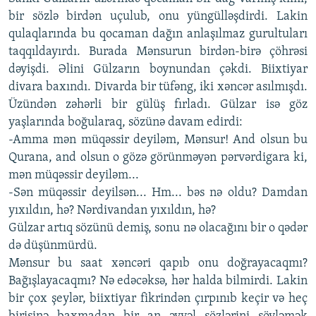
bir sözlə birdən uçulub, onu yüngülləşdirdi. Lakin
qulaqlarında bu qocaman dağın anlaşılmaz gurultuları
taqqıldayırdı. Burada Mənsurun birdən-birə çöhrəsi
dəyişdi. Əlini Gülzarın boynundan çəkdi. Biixtiyar
divara baxındı. Divarda bir tüfəng, iki xəncər asılmışdı.
Üzündən zəhərli bir gülüş fırladı. Gülzar isə göz
yaşlarında boğularaq, sözünə davam edirdi:
-Amma mən müqəssir deyiləm, Mənsur! And olsun bu
Qurana, and olsun o gözə görünməyən pərvərdigara ki,
mən müqəssir deyiləm...
-Sən müqəssir deyilsən... Hm... bəs nə oldu? Damdan
yıxıldın, hə? Nərdivandan yıxıldın, hə?
Gülzar artıq sözünü demiş, sonu nə olacağını bir o qədər
də düşünmürdü.
Mənsur bu saat xəncəri qapıb onu doğrayacaqmı?
Bağışlayacaqmı? Nə edəcəksə, hər halda bilmirdi. Lakin
bir çox şeylər, biixtiyar fikrindən çırpınıb keçir və heç