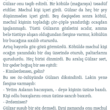
Gülzar onu təqib edirdi. Bir köhülə (mağaraya) təsadüf
etdilər. Məchul kişi içəri girdi. Gülzar da heç bir şey
düşünmədən içəri girdi. Beş dəqiqədən sonra köhül,
məchul kişinin topladığı çör-çöplə yandırdığı ocaqdan
işıqlanmışdı. Tüstü Gülzarın gözlərini acıdır, amma
belə tüstüyə alışan olduğundan fərqinə varmır, köhülün
bir bucağına sıxılıb otururdu.
Artıq bayırda göz-gözü görmürdü. Köhüldə məchul kişi
ocağın yanındakı bir daş üzərində oturub, paltarlarını
qurudurdu. Heç birisi dinmirdi. Bu aralıq Gülzar sərt,
bir qədər boğuq bir səs eşitdi:
- Kimlərdənsən, gəlin?
Bu səs öz-özlüyündə Gülzarı diksindirdi. Lakin yenə
fərqinə varmayıb:
- Yetim Aslanın bacısıyam, - deyə kişinin üzünə baxdı.
Kişi odlu baxışlarını onun üzünə sancıb baxırdı.
- Ərdəmisən?
Gülzar susub bir söz demədi. Eyni zamanda onu məchul