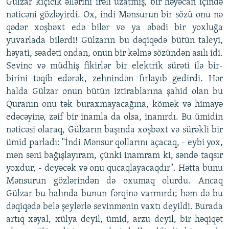
Gülzar kiçicik əllərini irəli uzatmış, bir həyəcan içində
nəticəni gözləyirdi. Ox, indi Mənsurun bir sözü onu nə
qədər xoşbəxt edə bilər və ya əbədi bir yoxluğa
yuvarlada bilərdi! Gülzarın bu dəqiqədə bütün taleyi,
həyati, səadəti ondan, onun bir kəlmə sözündən asılı idi.
Sevinc və müdhiş fikirlər bir elektrik sürəti ilə bir-
birini təqib edərək, zehnindən fırlayıb gedirdi. Hər
halda Gülzar onun bütün iztirablarına şahid olan bu
Quranın onu tək buraxmayacağına, kömək və himayə
edəcəyinə, zəif bir inamla da olsa, inanırdı. Bu ümidin
nəticəsi olaraq, Gülzarın başında xoşbəxt və sürəkli bir
ümid parladı: "İndi Mənsur qollarını açacaq, - eybi yox,
mən səni bağışlayıram, çünki inamram ki, səndə taqsır
yoxdur, - deyəcək və onu qucaqlayacaqdır". Hətta bunu
Mənsurun gözlərindən də oxumaq olurdu. Ancaq
Gülzar bu halında bunun fərqinə varmırdı; həm də bu
dəqiqədə belə şeylərlə sevinmənin vaxtı deyildi. Burada
artıq xəyal, xülya deyil, ümid, arzu deyil, bir həqiqət