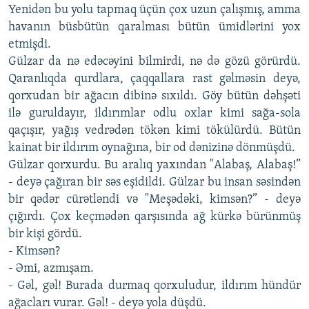
Yenidən bu yolu tapmaq üçün çox uzun çalışmış, amma
havanın büsbütün qaralması bütün ümidlərini yox
etmişdi.
Gülzar da nə edəcəyini bilmirdi, nə də gözü görürdü.
Qaranlıqda qurdlara, çaqqallara rast gəlməsin deyə,
qorxudan bir ağacın dibinə sıxıldı. Göy bütün dəhşəti
ilə guruldayır, ildırımlar odlu oxlar kimi sağa-sola
qaçışır, yağış vedrədən tökən kimi tökülürdü. Bütün
kainat bir ildırım oynağına, bir od dənizinə dönmüşdü.
Gülzar qorxurdu. Bu aralıq yaxından "Alabaş, Alabaş!”
- deyə çağıran bir səs eşidildi. Gülzar bu insan səsindən
bir qədər cürətləndi və "Meşədəki, kimsən?” - deyə
çığırdı. Çox keçmədən qarşısında ağ kürkə bürünmüş
bir kişi gördü.
- Kimsən?
- Əmi, azmışam.
- Gəl, gəl! Burada durmaq qorxuludur, ildırım hündür
ağacları vurar. Gəl! - deyə yola düşdü.