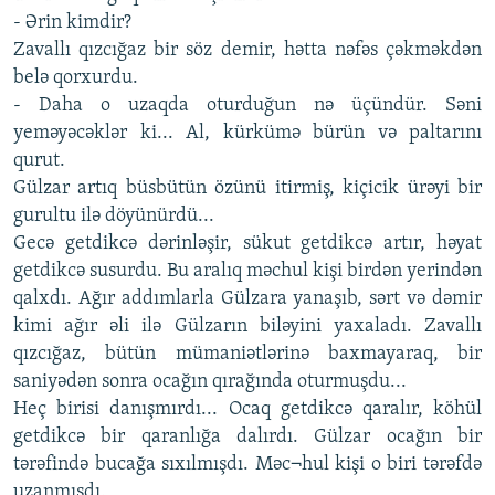
- Ərin kimdir?
Zavallı qızcığaz bir söz demir, hətta nəfəs çəkməkdən
belə qorxurdu.
- Daha o uzaqda oturduğun nə üçündür. Səni
yeməyəcəklər ki... Al, kürkümə bürün və paltarını
qurut.
Gülzar artıq büsbütün özünü itirmiş, kiçicik ürəyi bir
gurultu ilə döyünürdü...
Gecə getdikcə dərinləşir, sükut getdikcə artır, həyat
getdikcə susurdu. Bu aralıq məchul kişi birdən yerindən
qalxdı. Ağır addımlarla Gülzara yanaşıb, sərt və dəmir
kimi ağır əli ilə Gülzarın biləyini yaxaladı. Zavallı
qızcığaz, bütün mümaniətlərinə baxmayaraq, bir
saniyədən sonra ocağın qırağında oturmuşdu...
Heç birisi danışmırdı... Ocaq getdikcə qaralır, köhül
getdikcə bir qaranlığa dalırdı. Gülzar ocağın bir
tərəfində bucağa sıxılmışdı. Məc¬hul kişi o biri tərəfdə
uzanmışdı.