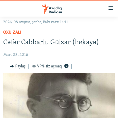
Keçid
linkləri
Əsas
2026, 08 Avqust, şənbə, Bakı vaxtı 14:11
məzmuna
GÜNDƏM
OXU ZALI
qayıt
#İZAHLA
Əsas
Cəfər Cabbarlı. Gülzar (hekayə)
KORRUPSIOMETR
naviqasiyaya
qayıt
Mart 08, 2016
#ƏSLINDƏ
Axtarışa
FƏRQƏ BAX
Paylaş
VPN-siz açmaq
keç
QANUNI DOĞRU
ARAŞDIRMA
MULTIMEDIA
RADIO ARXIV
VIDEO
HAQQIMIZDA
FOTOQALEREYA
OXU ZALI