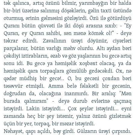
tək qalınca, artıq özünü bilmir, yarımbayğın bir halda
bir-biri üzərinə salınmış döşəklərin, gəlin taxti üstündə
oturmuş, ərinin gəlməsini gözləyirdi. Özü ilə götürdüyü
Quranı bütün qüvvəti ilə iki döşü arasına sıxıb: - "Ey
Quran, ey Quran sahibi, sən mənə kömək ol!” - deyə
təkrar edirdi. Zavallının ürəyi döyünür, ciyərləri
parçalanır, bütün varlığı məhv olurdu. Altı aydan bəri
çəkdiyi iztirabların, əzab və göz yaşlarının bu gecə artıq
sonu idi. Bu gecə ya həmişəlik xoşbəxt olacaq, ya da
həmişəlik qara torpaqlara gömülüb gedəcəkdi. Ox, nə
qədər müdhiş bir gecə!.. O, bu gecəni çoxdan bəri
təsəvvür etmişdi. Amma belə fəlakətli bir gecənin,
doğrudan da, olacağına inanmırdı. Bir aralıq: "Mən
burada qalmıram" - deyə durub evlərinə qaçmaq
istəyirdi. Lakin istəyirdi... Çox şeylər istəyirdi... eyni
zamanda heç bir şey istəmir, yalnız özünü gizlətmək
üçün bir yer, torpaq, bir məzar istəyirdi.
Nəhayət, qapı açıldı, bəy girdi. Gülzarın ürəyi çırpındı.