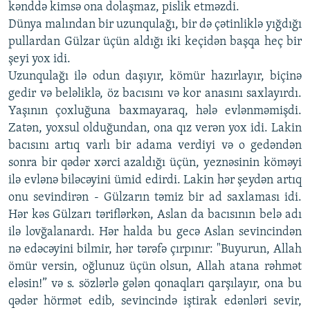
kənddə kimsə ona dolaşmaz, pislik etməzdi.
Dünya malından bir uzunqulağı, bir də çətinliklə yığdığı
pullardan Gülzar üçün aldığı iki keçidən başqa heç bir
şeyi yox idi.
Uzunqulağı ilə odun daşıyır, kömür hazırlayır, biçinə
gedir və beləliklə, öz bacısını və kor anasını saxlayırdı.
Yaşının çoxluğuna baxmayaraq, hələ evlənməmişdi.
Zatən, yoxsul olduğundan, ona qız verən yox idi. Lakin
bacısını artıq varlı bir adama verdiyi və o gedəndən
sonra bir qədər xərci azaldığı üçün, yeznəsinin köməyi
ilə evlənə biləcəyini ümid edirdi. Lakin hər şeydən artıq
onu sevindirən - Gülzarın təmiz bir ad saxlaması idi.
Hər kəs Gülzarı təriflərkən, Aslan da bacısının belə adı
ilə lovğalanardı. Hər halda bu gecə Aslan sevincindən
nə edəcəyini bilmir, hər tərəfə çırpınır: "Buyurun, Allah
ömür versin, oğlunuz üçün olsun, Allah atana rəhmət
eləsin!” və s. sözlərlə gələn qonaqları qarşılayır, ona bu
qədər hörmət edib, sevincində iştirak edənləri sevir,