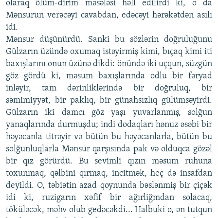
olaraq ölüm-dirim məsələsi həll edilirdi ki, o da
Mənsurun verəcəyi cavabdan, edəcəyi hərəkətdən asılı
idi.
Mənsur düşünürdü. Sanki bu sözlərin doğruluğunu
Gülzarın üzündə oxumaq istəyirmiş kimi, bıçaq kimi iti
baxışlarını onun üzünə dikdi: önündə iki uçqun, süzgün
göz gördü ki, məsum baxışlarında odlu bir fəryad
inləyir, tam dərinliklərində bir doğruluq, bir
səmimiyyət, bir paklıq, bir günahsızlıq gülümsəyirdi.
Gülzarın iki damcı göz yaşı yuvarlanmış, solğun
yanaqlarında durmuşdu; indi dodaqları hənuz əsəbi bir
həyəcanla titrəyir və bütün bu həyəcanlarla, bütün bu
solğunluqlarla Mənsur qarşısında pak və olduqca gözəl
bir qız görürdü. Bu sevimli qızın məsum ruhuna
toxunmaq, qəlbini qırmaq, incitmək, heç də insafdan
deyildi. O, təbiətin azad qoynunda bəslənmiş bir çiçək
idi ki, ruzigarın xəfif bir ağırliğmdan solacaq,
töküləcək, məhv olub gedəcəkdi... Halbuki o, ən tutqun