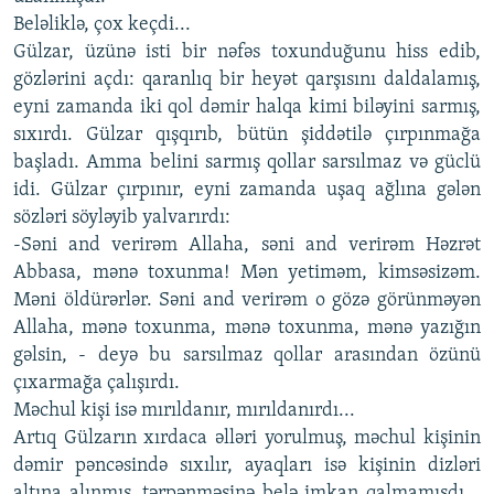
Beləliklə, çox keçdi...
Gülzar, üzünə isti bir nəfəs toxunduğunu hiss edib,
gözlərini açdı: qaranlıq bir heyət qarşısını daldalamış,
eyni zamanda iki qol dəmir halqa kimi biləyini sarmış,
sıxırdı. Gülzar qışqırıb, bütün şiddətilə çırpınmağa
başladı. Amma belini sarmış qollar sarsılmaz və güclü
idi. Gülzar çırpınır, eyni zamanda uşaq ağlına gələn
sözləri söyləyib yalvarırdı:
-Səni and verirəm Allaha, səni and verirəm Həzrət
Abbasa, mənə toxunma! Mən yetiməm, kimsəsizəm.
Məni öldürərlər. Səni and verirəm o gözə görünməyən
Allaha, mənə toxunma, mənə toxunma, mənə yazığın
gəlsin, - deyə bu sarsılmaz qollar arasından özünü
çıxarmağa çalışırdı.
Məchul kişi isə mırıldanır, mırıldanırdı...
Artıq Gülzarın xırdaca əlləri yorulmuş, məchul kişinin
dəmir pəncəsində sıxılır, ayaqları isə kişinin dizləri
altına alınmış, tərpənməsinə belə imkan qalmamışdı...