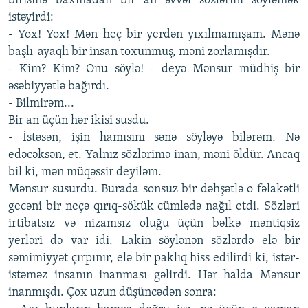
birisinə baxmadan bir an əvvəl sözlərini söyləmək
istəyirdi:
- Yox! Yox! Mən heç bir yerdən yıxılmamışam. Mənə
başlı-ayaqlı bir insan toxunmuş, məni zorlamışdır.
- Kim? Kim? Onu söylə! - deyə Mənsur müdhiş bir
əsəbiyyətlə bağırdı.
- Bilmirəm...
Bir an üçün hər ikisi susdu.
- İstəsən, işin hamısını sənə söyləyə bilərəm. Nə
edəcəksən, et. Yalnız sözlərimə inan, məni öldür. Ancaq
bil ki, mən müqəssir deyiləm.
Mənsur susurdu. Burada sonsuz bir dəhşətlə o fəlakətli
gecəni bir neçə qırıq-sökük cümlədə nağıl etdi. Sözləri
irtibatsız və nizamsız oluğu üçün bəlkə məntiqsiz
yerləri də var idi. Lakin söylənən sözlərdə elə bir
səmimiyyət çırpınır, elə bir paklıq hiss edilirdi ki, istər-
istəməz insanın inanması gəlirdi. Hər halda Mənsur
inanmışdı. Çox uzun düşüncədən sonra: