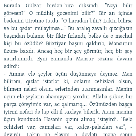
Burada Gülzar birdən-birə diksindi. "Nəyi bilir
görəsən?” O müdhiş gecənimi bilir?” Bir an içində
bədənini titrətmə tutdu. "O haradan bilir? Lakin bilirsə
və bu qədər mülayimsə...” Bu aralıq zavallı qızcığazın
başından bulanıq bir fikir fırlandı, bəlkə də o məchul
kişi bu özüdür? Biixtiyar başını qaldırıb, Mənsurun
üzünə baxdı. Ancaq heç bir şey görmür, heç bir şey
xatırlamırdı. Eyni zamanda Mənsur sözünə davam
edirdi:
- Amma elə şeylər üçün düşünməyə dəyməz. Mən
bilirəm, qızlar istərlər ki, onların cehizləri olsun,
bilməm nələri olsun, ərlərindən utanmasınlar. Mənim
üçün elə şeylərin əhəmiyyəti yoxdur. Allaha şükür, bir
parça çörəyimiz var, ac qalmarıq... Özümüzdən başqa
iyirmi nəfəri də lap əlli il saxlaya bilərik. Atam mənim
üçün kəndxuda Həsənin qızını almaq istəyirdi. "Belə
cehizləri var, camışları var, xalça-palazları var", -
deyirdi. Lakin nə eləyim o dövləti, mənə sənin