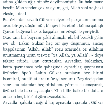
adına güldən ağır bir söz deyilməmişdir. Bu hələ mənə
bəsdir. Mən səndən çox razıyam, get, Allah səni xoşbəxt
eləsin, - dedi.
Bu sözlərdən zavallı Gülzarın ciyərləri parçalanır, amma
artıq bir şey düşünmür, bir şey hiss etmir, köhnə qabıqlı
Quranı bağrına basıb, başqalarının zövqü ilə yeriyirdi.
Otaq tam bir bayram şəkli almışdı: elə bil bəzəkli gəlin
evi idi. Lakin Gülzar heç bir şey düşünmür, ancaq
başqalarının "Allah, Allah" sözü arasında öz Allahını
unutmamaq üçün tez-tez "Ya Allah, ya Allah", - deyə
təkrar edirdi. Onu oturtdular. Arvadlar, baldızları,
hətta qayınanası belə qabağında oynadılar, qayınanası
üzündən öpdü. Lakin Gülzar bunların heç birini
istəmirdi, bu iltifatlardan ürəyi sıxılırdı. Beş dəqiqədən
sonra bu adamlar heç birisi onu görmək istəməyəcək,
üzünə belə baxmayacaqlar. Kim bilir, bəlkə bir daha o
onların heç birisini görməyəcəkdir...
Arvadlar çaldılar, çağırdılar, oynadılar, çıxdılar. Gülzar