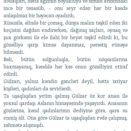
dodaqları, hətta ağzının böyüklüyü və siması arasındakı
incə bir tənasüb, - onu seyr edən hər bir kəsdə
anlaşılmaz bir həyəcan oyadırdı.
Xüsusilə, əlində bir çomaq, dünya malını təşkil edən iki
keçisini dağdan endirərkən, dağınıq saçları, oynaq və
şux görkəmi ilə elə ilahi bir heyət təşkil edirdi ki, bu
gözəlliyə qarşı kimsə dayanmaz, pərəstiş etməyə
bilməzdi.
Bəli, bütün solğunluqla, bütün nöqsanlarına
baxmayaraq, kənddə hər kəs onun gözəlliyini etiraf
edirdi.
Gülzarı, yalnız kəndin gəncləri deyil, hətta ixtiyar
kişiləri, qadınları da sevirlərdi.
Ta uşaqlıqdan yetim qalmış Gülzar öz kor anası ilə
yoxsul qardaşı Aslanın himayəsində yaşayırdı. Anasının
gözlərinə, kənd qadınlarimn dediyinə görə, qara su
enmiş idi. Ona görə Gülzar ta uşaqlıqdan evdə çalışmış,
zəhmətə alışmışdı.