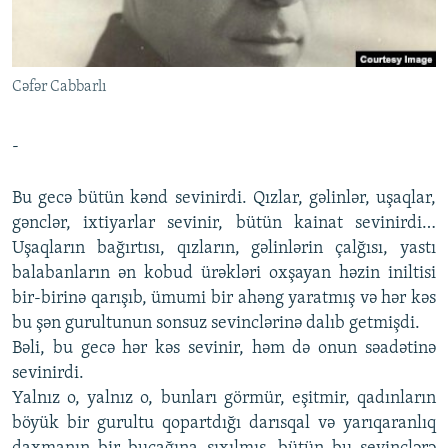
İNFOQRAFIKA
AZƏRBAYCAN ƏDƏBIYYATI KITABXANASI
MISSIYAMIZ
BIZI IZLƏ
KARIKATURA
İSLAM VƏ DEMOKRATIYA
PEŞƏ ETIKASI VƏ JURNALISTIKA STANDARTLARIMIZ
Cəfər Cabbarlı
İZ - MƏDƏNIYYƏT PROQRAMI
MATERIALLARIMIZDAN ISTIFADƏ
AZADLIQRADIOSU MOBIL TELEFONUNUZDA
RFE/RL-in bütün saytları
-
BIZIMLƏ ƏLAQƏ
Bu gecə bütün kənd sevinirdi. Qızlar, gəlinlər, uşaqlar,
XƏBƏR BÜLLETENLƏRIMIZ
gənclər, ixtiyarlar sevinir, bütün kainat sevinirdi…
Uşaqların bağırtısı, qızların, gəlinlərin çalğısı, yastı
balabanların ən kobud ürəkləri oxşayan həzin iniltisi
bir-birinə qarışıb, ümumi bir ahəng yaratmış və hər kəs
bu şən gurultunun sonsuz sevinclərinə dalıb getmişdi.
Bəli, bu gecə hər kəs sevinir, həm də onun səadətinə
sevinirdi.
Yalnız o, yalnız o, bunları görmür, eşitmir, qadınların
böyük bir gurultu qopartdığı darısqal və yarıqaranlıq