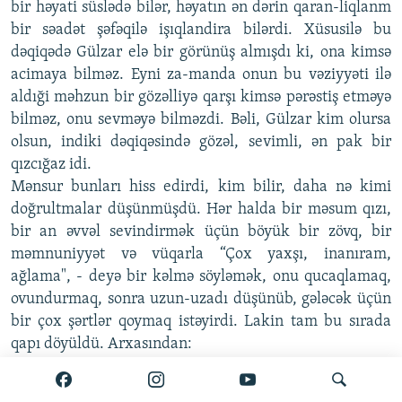
bir həyati süslədə bilər, həyatın ən dərin qaran-liqlanm
bir səadət şəfəqilə işıqlandira bilərdi. Xüsusilə bu
dəqiqədə Gülzar elə bir görünüş almışdı ki, ona kimsə
acimaya bilməz. Eyni za-manda onun bu vəziyyəti ilə
aldıği məhzun bir gözəlliyə qarşı kimsə pərəstiş etməyə
bilməz, onu sevməyə bilməzdi. Bəli, Gülzar kim olursa
olsun, indiki dəqiqəsində gözəl, sevimli, ən pak bir
qızcığaz idi.
Mənsur bunları hiss edirdi, kim bilir, daha nə kimi
doğrultmalar düşünmüşdü. Hər halda bir məsum qızı,
bir an əvvəl sevindirmək üçün böyük bir zövq, bir
məmnuniyyət və vüqarla “Çox yaxşı, inanıram,
ağlama", - deyə bir kəlmə söyləmək, onu qucaqlamaq,
ovundurmaq, sonra uzun-uzadı düşünüb, gələcək üçün
bir çox şərtlər qoymaq istəyirdi. Lakin tam bu sırada
qapı döyüldü. Arxasından:
-Tez olsanız! Daha bu nə oldu? Bitirmədinizmi? Xalq
nigarandır axı! - deyə sözlər eşidildi.