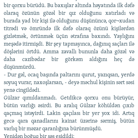
bir qorxu bürüdü. Bu baxışlar altında həyatında ilk dəfə
olaraq özünün gözəl bir qız olduğunu xatırladı və
burada yad bir kişi ilə olduğunu düşününcə, qor¬xudan
titrədi və ömründə ilk dəfə olaraq özünü kişilərdən
gizlətmək, örtünmək üçün ətrafına baxındı. Yaylığını
meşədə itirmişdi. Bir şey tapmayınca, dağınıq saçları ilə
döşlərini örtdü. Amma zavallı bununla daha gözəl və
daha cazibədar bir görkəm aldığını heç də
düşünmürdü.
- Dur gəl, ocaq başında paltarını qurut, yazıqsan, yerdə
soyuq vurar, naxoşlarsan, - deyə məchul kişinin sərt səsi
yenə cingildədi.
Gülzar qımıldanmadı. Getdikcə qorxu onu bürüyür,
bütün varlığı əsirdi. Bu aralıq Gülzar köhüldən çıxıb
qaçmaq istəyirdi. Lakin qaçılası bir yer yox idi. Artıq
gecə qara qanadlarını kainat üzərinə sərmiş, bütün
varlıq bir məzar qaranlığına bürünmüşdü.
Yenidən boğuq bir səs eşidildi: