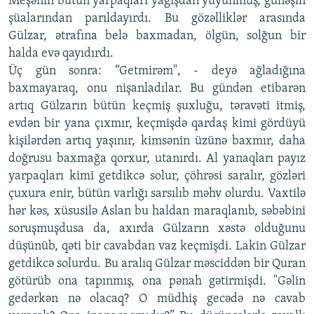
Meşənin bütün yarpaqları yağışdan yuyunmuş, günəşin
şüalarından parıldayırdı. Bu gözəlliklər arasında
Gülzar, ətrafına belə baxmadan, ölgün, solğun bir
halda evə qayıdırdı.
Üç gün sonra: “Getmirəm", - deyə ağladığına
baxmayaraq, onu nişanladılar. Bu gündən etibarən
artıq Gülzarın bütün keçmiş şuxluğu, təravəti itmiş,
evdən bir yana çıxmır, keçmişdə qardaş kimi gördüyü
kişilərdən artıq yaşınır, kimsənin üzünə baxmır, daha
doğrusu baxmağa qorxur, utanırdı. Al yanaqları payız
yarpaqları kimi getdikcə solur, çöhrəsi saralır, gözləri
çuxura enir, bütün varlığı sarsılıb məhv olurdu. Vaxtilə
hər kəs, xüsusilə Aslan bu haldan maraqlanıb, səbəbini
soruşmuşdusa da, axırda Gülzarın xəstə olduğunu
düşünüb, qəti bir cavabdan vaz keçmişdi. Lakin Gülzar
getdikcə solurdu. Bu aralıq Gülzar məsciddən bir Quran
götürüb ona tapınmış, ona pənah gətirmişdi. "Gəlin
gedərkən nə olacaq? O müdhiş gecədə nə cavab