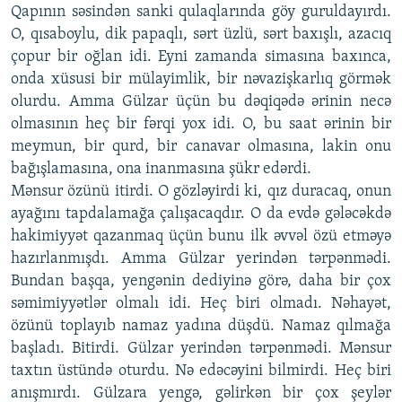
Qapının səsindən sanki qulaqlarında göy guruldayırdı.
O, qısaboylu, dik papaqlı, sərt üzlü, sərt baxışlı, azacıq
çopur bir oğlan idi. Eyni zamanda simasına baxınca,
onda xüsusi bir mülayimlik, bir nəvazişkarlıq görmək
olurdu. Amma Gülzar üçün bu dəqiqədə ərinin necə
olmasının heç bir fərqi yox idi. O, bu saat ərinin bir
meymun, bir qurd, bir canavar olmasına, lakin onu
bağışlamasına, ona inanmasına şükr edərdi.
Mənsur özünü itirdi. O gözləyirdi ki, qız duracaq, onun
ayağını tapdalamağa çalışacaqdır. O da evdə gələcəkdə
hakimiyyət qazanmaq üçün bunu ilk əvvəl özü etməyə
hazırlanmışdı. Amma Gülzar yerindən tərpənmədi.
Bundan başqa, yengənin dediyinə görə, daha bir çox
səmimiyyətlər olmalı idi. Heç biri olmadı. Nəhayət,
özünü toplayıb namaz yadına düşdü. Namaz qılmağa
başladı. Bitirdi. Gülzar yerindən tərpənmədi. Mənsur
taxtın üstündə oturdu. Nə edəcəyini bilmirdi. Heç biri
anışmırdı. Gülzara yengə, gəlirkən bir çox şeylər