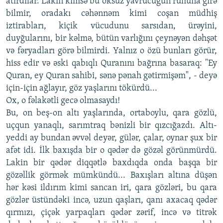
atırdılar. Lakin kimsə bu öksüz yavrucuğun ruhuna girə
bilmir, oradakı cəhənnəm kimi coşan müdhiş
iztirabları, kiçik vücudunu sarsıdan, ürəyini,
duyğularını, bir kəlmə, bütün varlığını çeynəyən dəhşət
və fəryadları görə bilmirdi. Yalnız o özü bunları görür,
hiss edir və əski qabıqlı Quranını bağrına basaraq: "Ey
Quran, ey Quran sahibi, sənə pənah gətirmişəm", - deyə
için-için ağlayır, göz yaşlarını tökürdü...
Ox, o fəlakətli gecə olmasaydı!
Bu, on beş-on altı yaşlarında, ortaboylu, qara gözlü,
uçqun yanaqlı, sarımtraq bənizli bir qızcığazdı. Altı-
yeddi ay bundan əvvəl deyər, gülər, çalar, oynar şux bir
afət idi. İlk baxışda bir o qədər də gözəl görünmürdü.
Lakin bir qədər diqqətlə baxdıqda onda başqa bir
gözəllik görmək mümkündü... Baxışları altına düşən
hər kəsi ildırım kimi sancan iri, qara gözləri, bu qara
gözlər üstündəki incə, uzun qaşları, qanı axacaq qədər
qırmızı, çiçək yarpaqları qədər zərif, incə və titrək