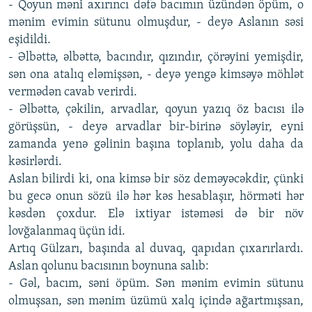
- Qoyun məni axırıncı dəfə bacımın üzündən öpüm, o
mənim evimin sütunu olmuşdur, - deyə Aslanın səsi
eşidildi.
- Əlbəttə, əlbəttə, bacındır, qızındır, çörəyini yemişdir,
sən ona atalıq eləmişsən, - deyə yengə kimsəyə möhlət
vermədən cavab verirdi.
- Əlbəttə, çəkilin, arvadlar, qoyun yazıq öz bacısı ilə
görüşsün, - deyə arvadlar bir-birinə söyləyir, eyni
zamanda yenə gəlinin başına toplanıb, yolu daha da
kəsirlərdi.
Aslan bilirdi ki, ona kimsə bir söz deməyəcəkdir, çünki
bu gecə onun sözü ilə hər kəs hesablaşır, hörməti hər
kəsdən çoxdur. Elə ixtiyar istəməsi də bir növ
lovğalanmaq üçün idi.
Artıq Gülzarı, başında al duvaq, qapıdan çıxarırlardı.
Aslan qolunu bacısının boynuna salıb:
- Gəl, bacım, səni öpüm. Sən mənim evimin sütunu
olmuşsan, sən mənim üzümü xalq içində ağartmışsan,