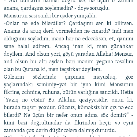
- Axı bunların hamısı doğru isə, nə üçün o zaman
anana, qardaşına söyləmədin? - deyə soruşdu.
Mənsurun səsi sanki bir qədər yumşaldı.
-Onlar nə edə bilərdilər? Qardaşımı sən ki bilirsən.
Anama da artıq dərd verməkdən nə çıxardı? indi mən
olduğunu söylədim, mənə hər nə edəcəksən, et, qanımı
sənə halal edirəm. Ancaq inan ki, mən günahkar
deyiləm. And olsun yeri, göyü yaradan Allaha! Mənsur,
and olsun bu altı aydan bəri mənim yeganə təsəllim
olan bu Qurana ki, mən təqsirkar deyiləm.
Gülzarın sözlərində çırpınan məyusluq, göz
yaşlarındakı səmimiy¬yət bir iynə kimi Mənsurun
fikrinə, zehninə, ruhuna, bütün varlığına sancıldı. Hətta
"Yazıq nə etsin? Bu Allahın qəziyyəsidir, onun ki,
burada taqsırı yoxdur. Gücsüz, köməksiz bir qız nə edə
bilərdi? Nə üçün bir nəfər onun adına söz demir?” -
kimi bəzi doğrultmalar da fikrindən keçir və eyni
zamanda çox dərin düşüncələrə dalmış dururdu.