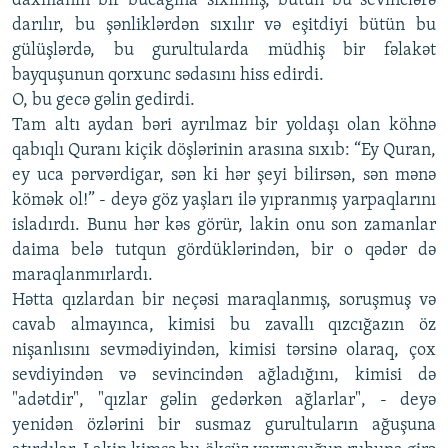
daxmanın bir bucağına sıxılmış, bütün bu sevinclərə
darılır, bu şənliklərdən sıxılır və eşitdiyi bütün bu
gülüşlərdə, bu gurultularda müdhiş bir fəlakət
bayquşunun qorxunc sədasını hiss edirdi.
O, bu gecə gəlin gedirdi.
Tam altı aydan bəri ayrılmaz bir yoldaşı olan köhnə
qabıqlı Quranı kiçik döşlərinin arasına sıxıb: “Ey Quran,
ey uca pərvərdigar, sən ki hər şeyi bilirsən, sən mənə
kömək ol!” - deyə göz yaşları ilə yıpranmış yarpaqlarını
isladırdı. Bunu hər kəs görür, lakin onu son zamanlar
daima belə tutqun gördüklərindən, bir o qədər də
maraqlanmırlardı.
Hətta qızlardan bir neçəsi maraqlanmış, soruşmuş və
cavab almayınca, kimisi bu zavallı qızcığazın öz
nişanlısını sevmədiyindən, kimisi tərsinə olaraq, çox
sevdiyindən və sevincindən ağladığını, kimisi də
"adətdir", "qızlar gəlin gedərkən ağlarlar", - deyə
yenidən özlərini bir susmaz gurultuların ağuşuna