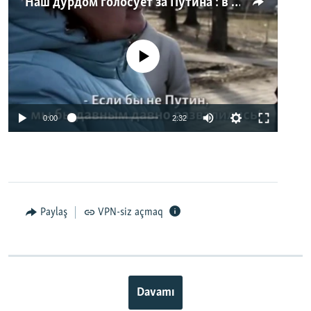
"Наш дурдом голосует за Путина": в Казани прошел арт-пикет "Открытой России"
No media source currently available
0:00
2:32
Paylaş
VPN-siz açmaq
Davamı