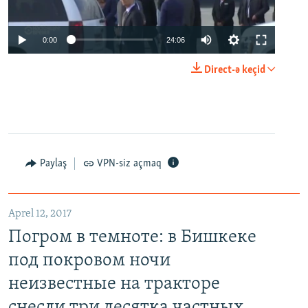
0:00
24:06
Direct-ə keçid
Paylaş
VPN-siz açmaq
Aprel 12, 2017
Погром в темноте: в Бишкеке
под покровом ночи
неизвестные на тракторе
снесли три десятка частных