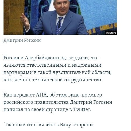
İNFOQRAFIKA
AZƏRBAYCAN ƏDƏBIYYATI KITABXANASI
MISSIYAMIZ
BIZI IZLƏ
KARIKATURA
İSLAM VƏ DEMOKRATIYA
PEŞƏ ETIKASI VƏ JURNALISTIKA STANDARTLARIMIZ
İZ - MƏDƏNIYYƏT PROQRAMI
MATERIALLARIMIZDAN ISTIFADƏ
AZADLIQRADIOSU MOBIL TELEFONUNUZDA
RFE/RL-in bütün saytları
Дмитрий Рогозин
BIZIMLƏ ƏLAQƏ
Россия и Азербайджанподтвердили, что
XƏBƏR BÜLLETENLƏRIMIZ
являются ответственными и надежными
партнeрами в такой чувствительной области,
как военно-техническое сотрудничество.
Как передает АПА, об этом вице-премьер
российского правительства Дмитрий Рогозин
написал на своей странице в Twitter.
"Главный итог визита в Баку: стороны