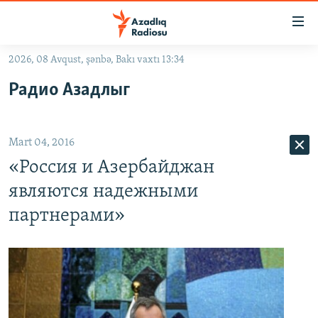
Keçid
linkləri
Əsas
2026, 08 Avqust, şənbə, Bakı vaxtı 13:34
məzmuna
GÜNDƏM
Радио Азадлыг
qayıt
#İZAHLA
Əsas
KORRUPSIOMETR
naviqasiyaya
Mart 04, 2016
qayıt
#ƏSLINDƏ
Axtarışa
«Россия и Азербайджан
FƏRQƏ BAX
keç
являются надежными
QANUNI DOĞRU
партнерами»
ARAŞDIRMA
MULTIMEDIA
RADIO ARXIV
VIDEO
HAQQIMIZDA
FOTOQALEREYA
OXU ZALI