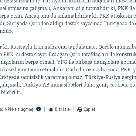
ni uzlaşdırmalıdır. Türkiyənin kürdlərin hüquqları məsələs
əl etməsinə çalışmalı, Ankaranı dilə tutmalıdır ki, PKK ilə
bərpa etsin. Ancaq onu da anlamalıdırlar ki, PKK atəşkəsin
dı, Suriyada Qərbdən aldığı dəstək sayəsində Türkiyədə də 
ündü».
r ki, Rusiyayla İran məhz onu tapdalamaq, Qərblə münasibə
 PKK-nı dəstəkləyir. Erdoğan Qərb tərəfdaşları ilə konstrukt
nışıqlarını bərpa etməli, YPG ilə birbaşa danışıqlara getmə
lükəsizliyini təmin etməlidir. Qərb də, öz növbəsində, PKK-
Türkiyədə sabitsizlik yaratmaq olmaz; Türkiyə-Rusiya gərgin
çalışmalı; Türkiyə-AB münasibətləri daha geniş cəbhədə qu
ildirilir.
VPN-siz açmaq
Bizi izlə
Çap et