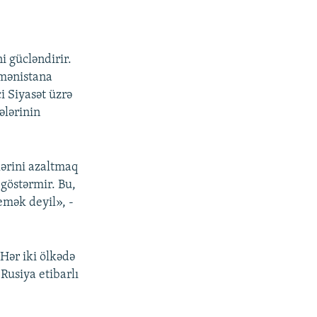
i gücləndirir.
rmənistana
i Siyasət üzrə
ələrinin
lərini azaltmaq
 göstərmir. Bu,
emək deyil», -
 Hər iki ölkədə
Rusiya etibarlı