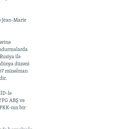
 Jean-Marie
ərinə
rşıdurmalarda
Rusiya ilə
 dünya düzəni
ə 57 müsəlman
dir.
ŞİD-lə
 YPG ABŞ və
ş PKK-nın bir