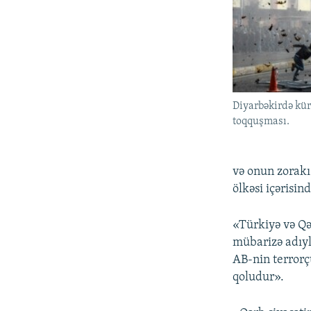
Diyarbəkirdə kürd
toqquşması.
və onun zorakı
ölkəsi içərisi
«Türkiyə və Qə
mübarizə adıyl
AB-nin terrorçu
qoludur».