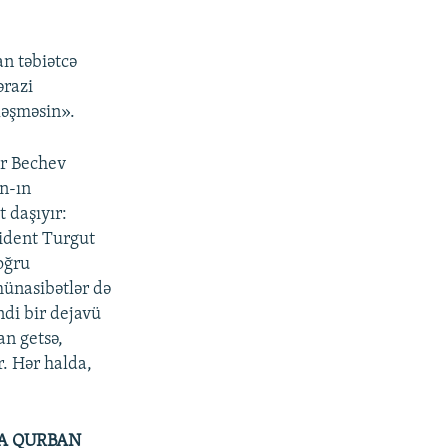
an təbiətcə
ərazi
ləşməsin».
ar Bechev
n-ın
t daşıyır:
zident Turgut
oğru
münasibətlər də
ndi bir dejavü
an getsə,
. Hər halda,
NA QURBAN