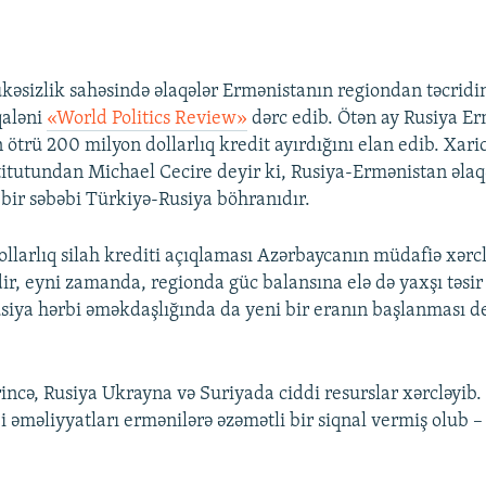
ükəsizlik sahəsində əlaqələr Ermənistanın regiondan təcridin
qaləni
«World Politics Review»
dərc edib. Ötən ay Rusiya E
ötrü 200 milyon dollarlıq kredit ayırdığını elan edib. Xaric
itutundan Michael Cecire deyir ki, Rusiya-Ermənistan əlaq
bir səbəbi Türkiyə-Rusiya böhranıdır.
llarlıq silah krediti açıqlaması Azərbaycanın müdafiə xərc
ir, eyni zamanda, regionda güc balansına elə də yaxşı təsir
iya hərbi əməkdaşlığında da yeni bir eranın başlanması d
rincə, Rusiya Ukrayna və Suriyada ciddi resurslar xərcləyib.
 əməliyyatları ermənilərə əzəmətli bir siqnal vermiş olub – 