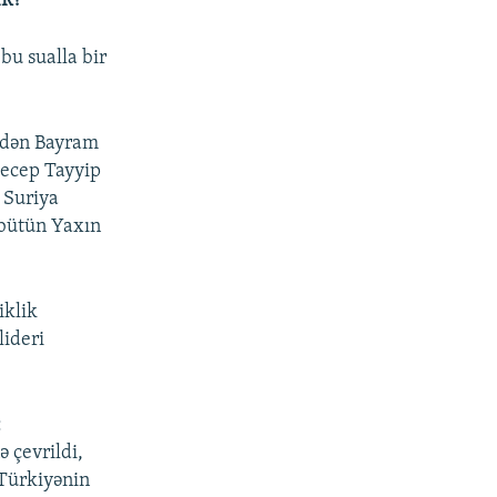
R?
u sualla bir
ndən Bayram
Recep Tayyip
 Suriya
 bütün Yaxın
iklik
lideri
:
ə çevrildi,
 Türkiyənin