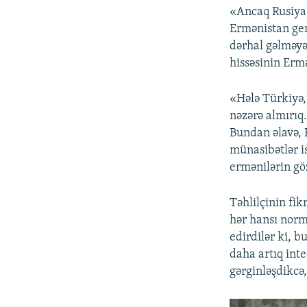
«Ancaq Rusiya
Ermənistan gen
dərhal gəlməyə
hissəsinin Erm
«Hələ Türkiyə,
nəzərə almırıq
Bundan əlavə, 
münasibətlər i
ermənilərin göz
Təhlilçinin fi
hər hansı norm
edirdilər ki, 
daha artıq int
gərginləşdikcə