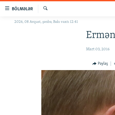
Keçid
BÖLMƏLƏR
linkləri
Axtar
Əsas
2026, 08 Avqust, şənbə, Bakı vaxtı 12:41
GÜNDƏM
məzmuna
#İZAHLA
Erməni
qayıt
Əsas
KORRUPSIOMETR
naviqasiyaya
Mart 03, 2016
#ƏSLINDƏ
qayıt
Axtarışa
FƏRQƏ BAX
Paylaş
keç
QANUNI DOĞRU
ARAŞDIRMA
MULTIMEDIA
RADIO ARXIV
VIDEO
HAQQIMIZDA
FOTOQALEREYA
OXU ZALI