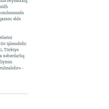
ində beynəlxalq
 sülh
 pozulmasında
qazanc əldə
tlərini
iv işləməlidir.
li, Türkiyə
ya xəbərdarlıq
liyinin
rulmalıdır» -