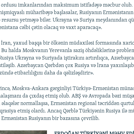
 ordusu imkanlarından maksimum istifadəyə məcbur olub.
işmiqyaslı müharibəyə başlasalar, Rusiyanın Ermənistanı
 resursu yetməyə bilər. Ukrayna və Suriya meydanından qü
ənistana cəlbi çətin olacaq və vaxt aparacaq».
 İran, yaxud başqa bir ölkənin müdaxiləsi formasında xaric
. Bu halda Moskvanın Yerevanla saziş öhdəliklərinə problem
Rusiya Ukrayna və Suriyada iştirakını artırdıqca, Azərbayc
stiləşib. Azərbaycan Qərbdən çox Rusiya və İrana yaxınlaşıb
ündə etibarlılığını daha da qəlizləşdirir».
krincə, Moskva-Ankara gərginliyi Türkiyə-Ermənistan münas
alaşmanı da çıxdaş etmiş olub. ABŞ və Avropada bəzi müşa
bu əlaqələr normallaşsa, Ermənistan regional təcriddən qurt
eqrasiya etmiş olardı. Ancaq Qərblə Türkiyənin Rusiya ilə m
, Ermənistan Rusiyanın bir bazasına çevrilib.