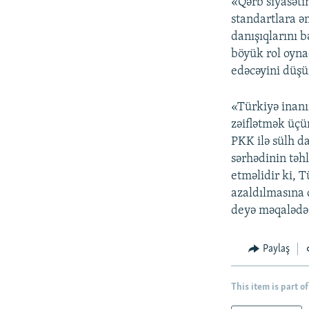
«Qərb siyasəti
standartlara əm
danışıqlarını 
böyük rol oyna
edəcəyini düş
«Türkiyə inanı
zəiflətmək üçün
PKK ilə sülh da
sərhədinin təh
etməlidir ki, 
azaldılmasına 
deyə məqalədə b
Paylaş
This item is part of