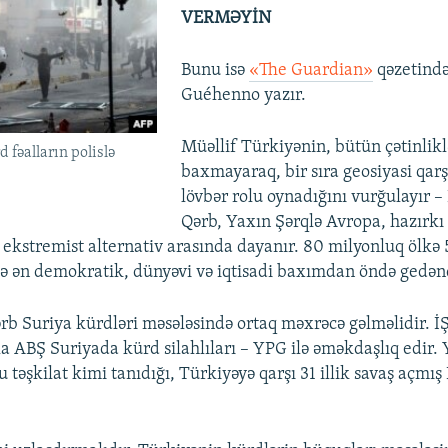
VERMƏYİN
Bunu isə
«The Guardian»
qəzetində
Guéhenno yazır.
Müəllif Türkiyənin, bütün çətinlikl
 fəalların polislə
baxmayaraq, bir sıra geosiyasi qa
lövbər rolu oynadığını vurğulayır – 
Qərb, Yaxın Şərqlə Avropa, hazırkı
 ekstremist alternativ arasında dayanır. 80 milyonluq ölk
ndə ən demokratik, dünyəvi və iqtisadi baxımdan öndə gedən
rb Suriya kürdləri məsələsində ortaq məxrəcə gəlməlidir. İ
a ABŞ Suriyada kürd silahlıları – YPG ilə əməkdaşlıq edir.
 təşkilat kimi tanıdığı, Türkiyəyə qarşı 31 illik savaş açmı