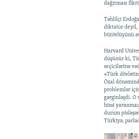
dağıtması fikr
Təhlilçi Erdoğ
diktator deyil
bütövlüyünü av
Harvard Unive
düşünür ki, Tü
seçicilərinə və
«Türk dövlətini
Özal dönəmində
problemlər içi
gərginləşdi. O 
hissi yaranmaqd
durum pisləşər
Türkiyə, parla