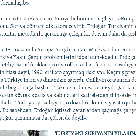
i formalaşıb».
an-ın avtoritarlaşmasını Suriya böhranına bağlayır: «Erdoğ
, onu Suriya böhranı diktatora çevirib. Erdoğan Türkiyənin 
toritar metodlarla qorumağa çalışır ki, durum daha da pis
rsiteti nəzdində Avropa Araşdırmaları Mərkəzindən Dimit
rkiyə Yaxın Şərqin problemlərini idxal etməkdədir. Erdoğa
d etdiyi sabitlik əldən çıxır və ölkə rəhbəri kimi o, məsuliyyə
n iflası deyil, 1990-cı illərə qayıtmaq riski var. Keçmiş pre
 Türkiyə inam və dinamizm saçırdı. Onilliyin ortalarına d
ndə boğulmağa başladı. Təkcə kürd məsələsi deyil, Qərblə 
vaxtın kövrək koalisiya kabinetləri xatirələrdən silinsə də, i
adır. Türkiyə iqtisadiyyatı, o dövrdəki kimi, siyasətə qurb
. Bu səbəbdən, Erdoğan iqtisadi qərarlardan qaçmağa çalışır
q uğur qazanmasa da, çökən də deyil».
TÜRKİYƏNİ SURİYANIN XİLASI