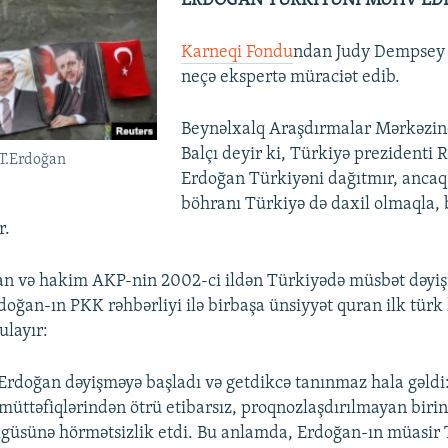
ERDOĞAN TÜRKİYƏNİ MƏHV EDİ
Karneqi Fondu
ndan Judy Dempsey b
neçə ekspertə müraciət edib.
Beynəlxalq Araşdırmalar Mərkəzi
Balçı deyir ki, Türkiyə prezidenti 
.T.Erdoğan
Erdoğan Türkiyəni dağıtmır, ancaq
böhranı Türkiyə də daxil olmaqla,
r.
n və hakim AKP-nin 2002-ci ildən Türkiyədə müsbət dəyiş
doğan-ın PKK rəhbərliyi ilə birbaşa ünsiyyət quran ilk türk 
layır:
 Erdoğan dəyişməyə başladı və getdikcə tanınmaz hala gəldi
 müttəfiqlərindən ötrü etibarsız, proqnozlaşdırılmayan birin
güsünə hörmətsizlik etdi. Bu anlamda, Erdoğan-ın müasir