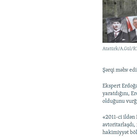
Atatürk/A.Gül/R
Şərqi məhv edi
Ekspert Erdoğa
yaratdığını, Er
olduğunu vurğu
«2011-ci ildən
avtoritarlaşdı,
hakimiyyət böl