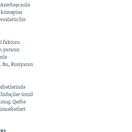
 Azərbaycanla
n köməyinə
vvələrin bir
i faktoru
 yaranır.
anla
. Bu, Rusiyanın
ibətlərində
hidəçilər ümid
ulmuş, Qərbə
ünasibətləri