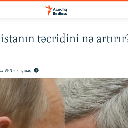
stanın təcridini nə artırır
VPN-siz açmaq