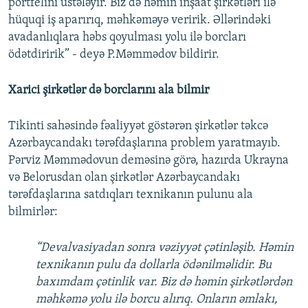
portfelini üstələyir. Biz də həmin inşaat şirkətləri ilə
hüquqi iş aparırıq, məhkəməyə veririk. Əllərindəki
avadanlıqlara həbs qoyulması yolu ilə borcları
ödətdiririk” - deyə P.Məmmədov bildirir.
Xarici şirkətlər də borclarını ala bilmir
Tikinti sahəsində fəaliyyət göstərən şirkətlər təkcə
Azərbaycandakı tərəfdaşlarına problem yaratmayıb.
Pərviz Məmmədovun deməsinə görə, hazırda Ukrayna
və Belorusdan olan şirkətlər Azərbaycandakı
tərəfdaşlarına satdıqları texnikanın pulunu ala
bilmirlər:
“Devalvasiyadan sonra vəziyyət çətinləşib. Həmin
texnikanın pulu da dollarla ödənilməlidir. Bu
baxımdam çətinlik var. Biz də həmin şirkətlərdən
məhkəmə yolu ilə borcu alırıq. Onların əmlakı,