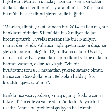
təşkil edir. Manatın ucuzlaşmasından sonra şirkətlər
dollarla olan kreditlərini qaytara bilmirlər. Xüsusilə də
bu mübahisələr tikinti şirkətləri ilə bağlıdır.
“Məsələn, tikinti şirkətlərindən biri 2014-cü ildə məşhur
bankların birindən 5 il müddətinə 2 milyon dollar
kredit götürüb. Əvvəlki məzənnə ilə bu 1,6 milyon
manat demək idi. Pulu asanlıqla qaytaracağını düşünən
şirkətin borc məbləği indi 3,1 milyona qalxıb. Üstəlik,
manatın devalvasiyasından sonra tikinti sektorunda da
böhran yaranıb, evlər ucuzlaşıb. Evin bir
kvadratmetrini 850 manatdan yüksək satmaq olmur.
Bu isə cəmi 550 dollar edir. Belə olan halda şirkət
kreditini qaytara bilmir”.
Banklar isə vəziyyətdən çıxmaq üçün şirkətlərə cəmi 1
faiz endirim edir və ya kredit müddətini 6 aya kimi
uzadır. Amma bu problemi qətiyyən həll eləmir.