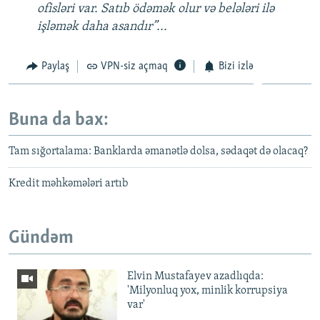
ofisləri var. Satıb ödəmək olur və belələri ilə
işləmək daha asandır”...
Paylaş
VPN-siz açmaq
Bizi izlə
Buna da bax:
Tam sığortalama: Banklarda əmanətlə dolsa, sədaqət də olacaq?
Kredit məhkəmələri artıb
Gündəm
Elvin Mustafayev azadlıqda:
'Milyonluq yox, minlik korrupsiya
var'