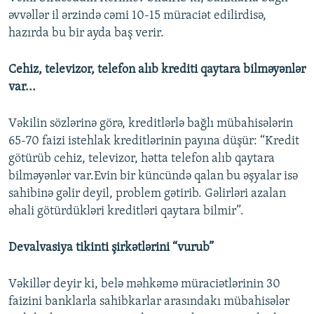
əvvəllər il ərzində cəmi 10-15 müraciət edilirdisə,
hazırda bu bir ayda baş verir.
Cehiz, televizor, telefon alıb krediti qaytara bilməyənlər
var...
Vəkilin sözlərinə görə, kreditlərlə bağlı mübahisələrin
65-70 faizi istehlak kreditlərinin payına düşür: “Kredit
götürüb cehiz, televizor, hətta telefon alıb qaytara
bilməyənlər var.Evin bir küncündə qalan bu əşyalar isə
sahibinə gəlir deyil, problem gətirib. Gəlirləri azalan
əhali götürdükləri kreditləri qaytara bilmir”.
Devalvasiya tikinti şirkətlərini “vurub”
Vəkillər deyir ki, belə məhkəmə müraciətlərinin 30
faizini banklarla sahibkarlar arasındakı mübahisələr