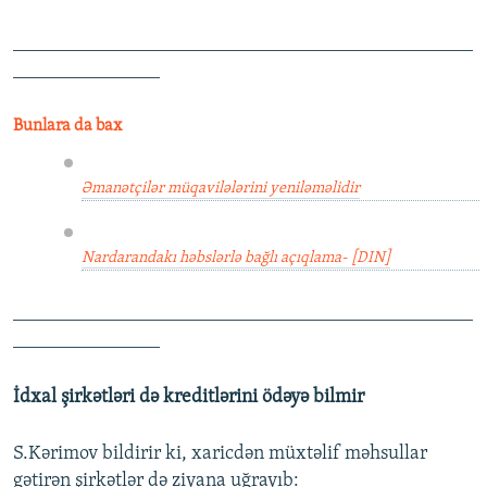
_______________________________________________
_______________
Bunlara da bax
Əmanətçilər müqavilələrini yeniləməlidir
Nardarandakı həbslərlə bağlı açıqlama- [DIN]
_______________________________________________
_______________
İdxal şirkətləri də kreditlərini ödəyə bilmir
S.Kərimov bildirir ki, xaricdən müxtəlif məhsullar
gətirən şirkətlər də ziyana uğrayıb: