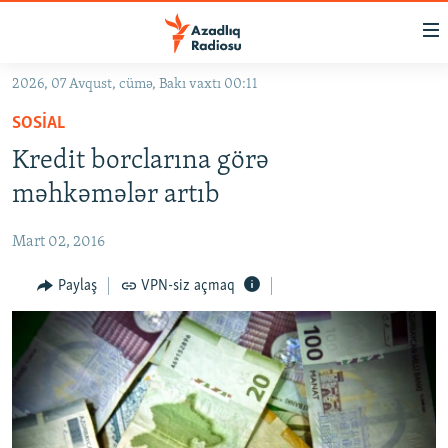
Keçid
linkləri
Əsas
2026, 07 Avqust, cümə, Bakı vaxtı 00:11
məzmuna
GÜNDƏM
SOSIAL
qayıt
#İZAHLA
Əsas
Kredit borclarına görə
KORRUPSIOMETR
naviqasiyaya
məhkəmələr artıb
qayıt
#ƏSLINDƏ
Axtarışa
Mart 02, 2016
FƏRQƏ BAX
keç
QANUNI DOĞRU
Paylaş
VPN-siz açmaq
ARAŞDIRMA
MULTIMEDIA
RADIO ARXIV
VIDEO
HAQQIMIZDA
FOTOQALEREYA
OXU ZALI