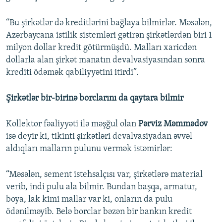
“Bu şirkətlər də kreditlərini bağlaya bilmirlər. Məsələn,
Azərbaycana istilik sistemləri gətirən şirkətlərdən biri 1
milyon dollar kredit götürmüşdü. Malları xaricdən
dollarla alan şirkət manatın devalvasiyasından sonra
krediti ödəmək qabiliyyətini itirdi”.
Şirkətlər bir-birinə borclarını da qaytara bilmir
Kollektor fəaliyyəti ilə məşğul olan
Pərviz Məmmədov
isə deyir ki, tikinti şirkətləri devalvasiyadan əvvəl
aldıqları malların pulunu vermək istəmirlər:
“Məsələn, sement istehsalçısı var, şirkətlərə material
verib, indi pulu ala bilmir. Bundan başqa, armatur,
boya, lak kimi mallar var ki, onların da pulu
ödənilməyib. Belə borclar bəzən bir bankın kredit