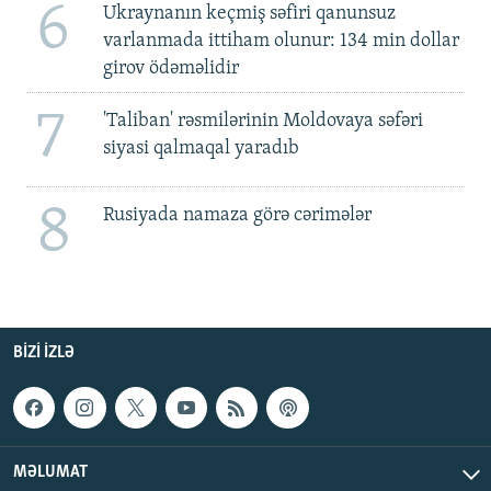
6
Ukraynanın keçmiş səfiri qanunsuz
varlanmada ittiham olunur: 134 min dollar
girov ödəməlidir
7
'Taliban' rəsmilərinin Moldovaya səfəri
siyasi qalmaqal yaradıb
8
Rusiyada namaza görə cərimələr
BIZI IZLƏ
MƏLUMAT