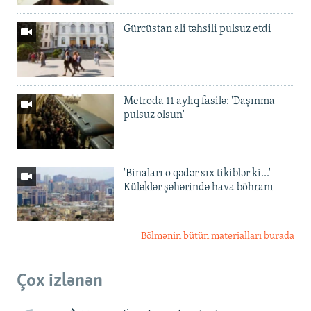
Gürcüstan ali təhsili pulsuz etdi
Metroda 11 aylıq fasilə: 'Daşınma
pulsuz olsun'
'Binaları o qədər sıx tikiblər ki...' —
Küləklər şəhərində hava böhranı
Bölmənin bütün materialları burada
Çox izlənən