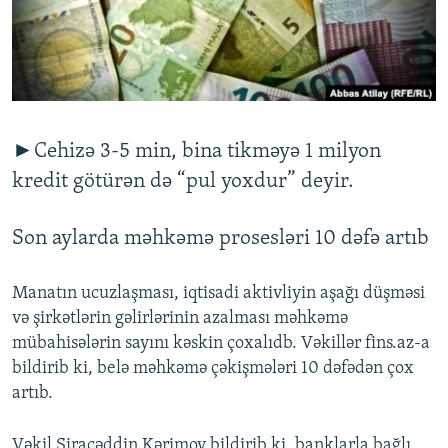
İNFOQRAFIKA
AZƏRBAYCAN ƏDƏBIYYATI KITABXANASI
MISSIYAMIZ
BIZI IZLƏ
KARIKATURA
İSLAM VƏ DEMOKRATIYA
PEŞƏ ETIKASI VƏ JURNALISTIKA STANDARTLARIMIZ
İZ - MƏDƏNIYYƏT PROQRAMI
MATERIALLARIMIZDAN ISTIFADƏ
AZADLIQRADIOSU MOBIL TELEFONUNUZDA
RFE/RL-in bütün saytları
►Cehizə 3-5 min, bina tikməyə 1 milyon
BIZIMLƏ ƏLAQƏ
kredit götürən də “pul yoxdur” deyir.
XƏBƏR BÜLLETENLƏRIMIZ
Son aylarda məhkəmə prosesləri 10 dəfə artıb
Manatın ucuzlaşması, iqtisadi aktivliyin aşağı düşməsi
və şirkətlərin gəlirlərinin azalması məhkəmə
mübahisələrin sayını kəskin çoxalıdb. Vəkillər fins.az-a
bildirib ki, belə məhkəmə çəkişmələri 10 dəfədən çox
artıb.
Vəkil Siracəddin Kərimov bildirib ki, banklarla bağlı