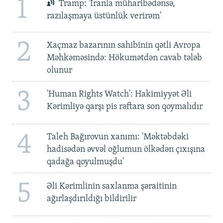
1
Tramp: 'İranla müharibədənsə,
razılaşmaya üstünlük verirəm'
2
Xaçmaz bazarının sahibinin qətli Avropa
Məhkəməsində: Hökumətdən cavab tələb
olunur
3
'Human Rights Watch': Hakimiyyət Əli
Kərimliyə qarşı pis rəftara son qoymalıdır
4
Taleh Bağırovun xanımı: 'Məktəbdəki
hadisədən əvvəl oğlumun ölkədən çıxışına
qadağa qoyulmuşdu'
5
Əli Kərimlinin saxlanma şəraitinin
ağırlaşdırıldığı bildirilir