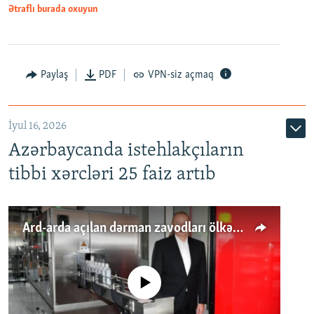
Ətraflı burada oxuyun
Paylaş
PDF
VPN-siz açmaq
İyul 16, 2026
Azərbaycanda istehlakçıların
tibbi xərcləri 25 faiz artıb
Ard-arda açılan dərman zavodları ölkənin tələbatını ödəyirmi?
No media source currently available