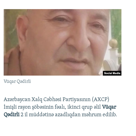
Vüqar Qədirli
Azərbaycan Xalq Cəbhəsi Partiyasının (AXCP)
İmişli rayon şöbəsinin fəalı, ikinci qrup əlil
Vüqar
Qədirli
2 il müddətinə azadlıqdan məhrum edilib.