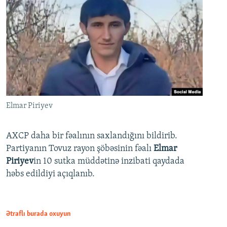
Elmar Piriyev
AXCP daha bir fəalının saxlandığını bildirib.
Partiyanın Tovuz rayon şöbəsinin fəalı
Elmar
Piriyev
in 10 sutka müddətinə inzibati qaydada
həbs edildiyi açıqlanıb.
Ətraflı burada oxuyun