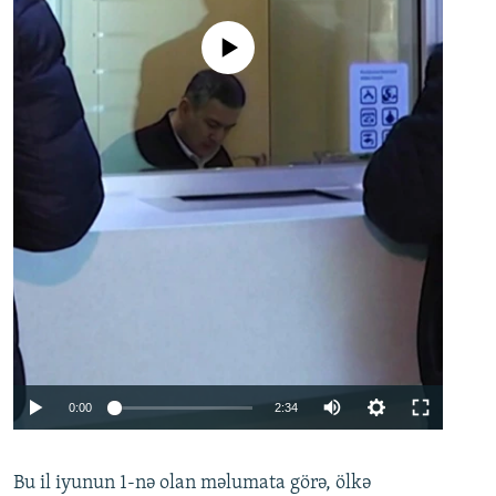
No media source currently available
Auto
0:00
2:34
240p
Bu il iyunun 1-nə olan məlumata görə, ölkə
360p