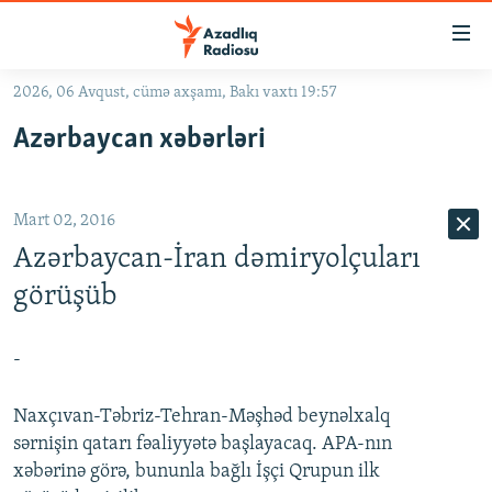
Keçid
linkləri
Əsas
2026, 06 Avqust, cümə axşamı, Bakı vaxtı 19:57
məzmuna
GÜNDƏM
Azərbaycan xəbərləri
qayıt
#İZAHLA
Əsas
KORRUPSIOMETR
naviqasiyaya
Mart 02, 2016
qayıt
#ƏSLINDƏ
Axtarışa
Azərbaycan-İran dəmiryolçuları
FƏRQƏ BAX
keç
görüşüb
QANUNI DOĞRU
ARAŞDIRMA
-
MULTIMEDIA
Naxçıvan-Təbriz-Tehran-Məşhəd beynəlxalq
RADIO ARXIV
VIDEO
sərnişin qatarı fəaliyyətə başlayacaq. APA-nın
xəbərinə görə, bununla bağlı İşçi Qrupun ilk
HAQQIMIZDA
FOTOQALEREYA
OXU ZALI