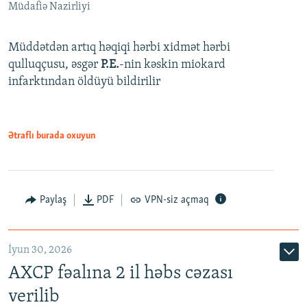
Müdafiə Nazirliyi
Müddətdən artıq həqiqi hərbi xidmət hərbi
qulluqçusu, əsgər
P.E.
-nin kəskin miokard
infarktından öldüyü bildirilir
Ətraflı burada oxuyun
Paylaş
PDF
VPN-siz açmaq
İyun 30, 2026
AXCP fəalına 2 il həbs cəzası
verilib