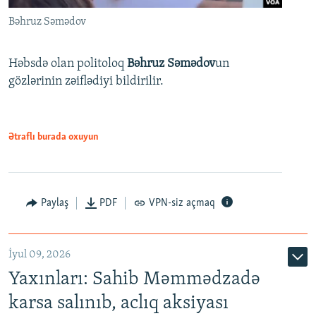
Bəhruz Səmədov
Həbsdə olan politoloq
Bəhruz Səmədov
un
gözlərinin zəiflədiyi bildirilir.
Ətraflı burada oxuyun
Paylaş
PDF
VPN-siz açmaq
İyul 09, 2026
Yaxınları: Sahib Məmmədzadə
karsa salınıb, aclıq aksiyası