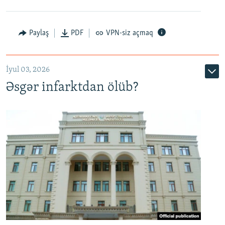
Auto
240p
360p
480p
Paylaş
PDF
VPN-siz açmaq
720p
1080p
İyul 03, 2026
Əsgər infarktdan ölüb?