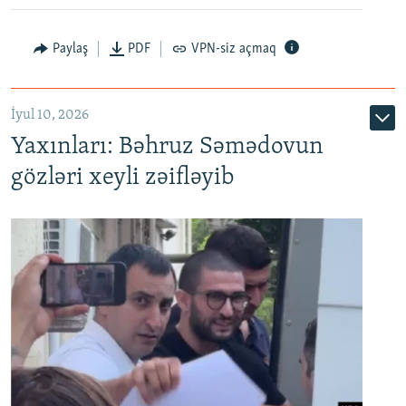
Paylaş
PDF
VPN-siz açmaq
İyul 10, 2026
Yaxınları: Bəhruz Səmədovun
gözləri xeyli zəifləyib