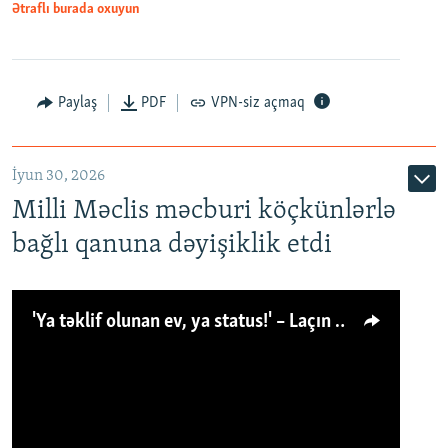
Ətraflı burada oxuyun
Paylaş
PDF
VPN-siz açmaq
İyun 30, 2026
Milli Məclis məcburi köçkünlərlə
bağlı qanuna dəyişiklik etdi
'Ya təklif olunan ev, ya status!' – Laçın köçkünü: 'Laçından başqa heç hara!'