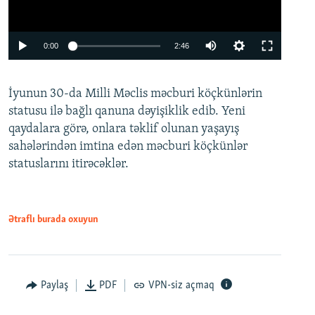
Auto
0:00
2:46
240p
İyunun 30-da Milli Məclis məcburi köçkünlərin
360p
statusu ilə bağlı qanuna dəyişiklik edib. Yeni
480p
qaydalara görə, onlara təklif olunan yaşayış
720p
sahələrindən imtina edən məcburi köçkünlər
statuslarını itirəcəklər.
1080p
Ətraflı burada oxuyun
Auto
240p
360p
480p
Paylaş
PDF
VPN-siz açmaq