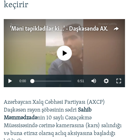
keçirir
'Məni təpiklədilər ki...' - Daşkəsəndə AXCP fəalının yaxınları onun həbsinə etiraz edirlər
No media source currently available
Auto
0:00
6:51
240p
Azərbaycan Xalq Cəbhəsi Partiyası (AXCP)
360p
Daşkəsən rayon şöbəsinin sədri
Sahib
480p
Auto
240p
360p
480p
Məmmədzadə
nin 10 saylı Cəzaçəkmə
720p
Müəssisəsində cərimə kamerasına (kars) salındığı
720p
1080p
və buna etiraz olaraq aclıq aksiyasına başladığı
1080p