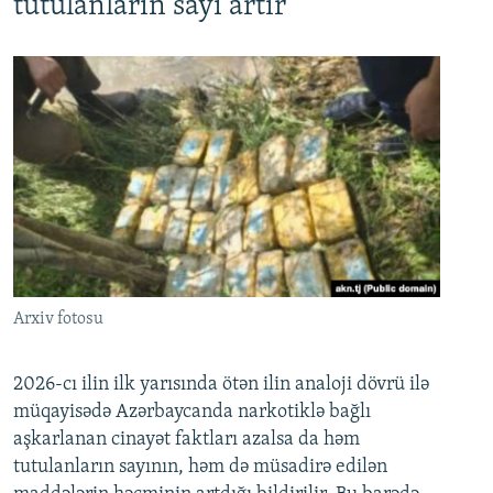
tutulanların sayı artır
Arxiv fotosu
2026-cı ilin ilk yarısında ötən ilin analoji dövrü ilə
müqayisədə Azərbaycanda narkotiklə bağlı
aşkarlanan cinayət faktları azalsa da həm
tutulanların sayının, həm də müsadirə edilən