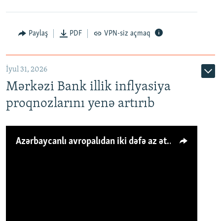
Paylaş
PDF
VPN-siz açmaq
İyul 31, 2026
Mərkəzi Bank illik inflyasiya
proqnozlarını yenə artırıb
Azərbaycanlı avropalıdan iki dəfə az ət yeyir, amma... 'Qiymət artımı qaçılmazdır'