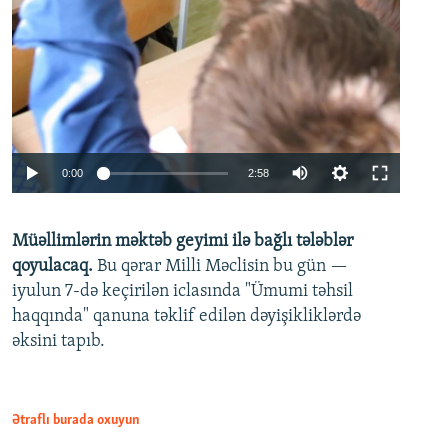
Auto
0:00
2:58
240p
Müəllimlərin məktəb geyimi ilə bağlı tələblər
360p
qoyulacaq.
Bu qərar Milli Məclisin bu gün —
480p
iyulun 7-də keçirilən iclasında "Ümumi təhsil
720p
haqqında" qanuna təklif edilən dəyişikliklərdə
əksini tapıb.
1080p
Ətraflı burada oxuyun