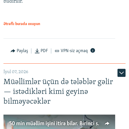
bildirilir.
Ətraflı burada oxuyun
Paylaş
PDF
VPN-siz açmaq
İyul 07, 2026
Müəllimlər üçün də tələblər gəlir
— istədikləri kimi geyinə
bilməyəcəklər
50 min müəllim işini itirə bilər. Birinci sinfə gedənlər azalır