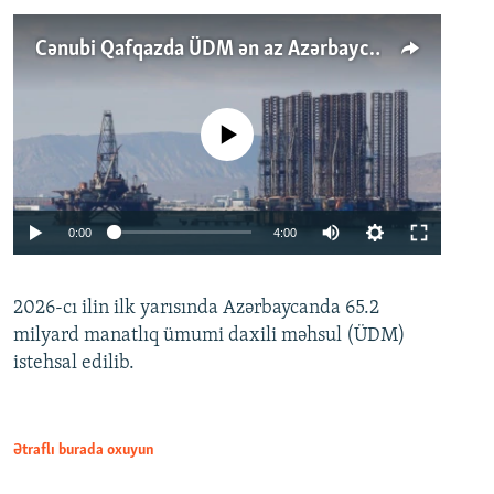
Cənubi Qafqazda ÜDM ən az Azərbaycanda artır: Qonşuları niyə Bakını qabaqlaya bilir?
No media source currently available
Auto
0:00
4:00
240p
2026-cı ilin ilk yarısında Azərbaycanda 65.2
360p
milyard manatlıq ümumi daxili məhsul (ÜDM)
480p
Auto
240p
360p
480p
istehsal edilib.
720p
720p
1080p
1080p
Ətraflı burada oxuyun