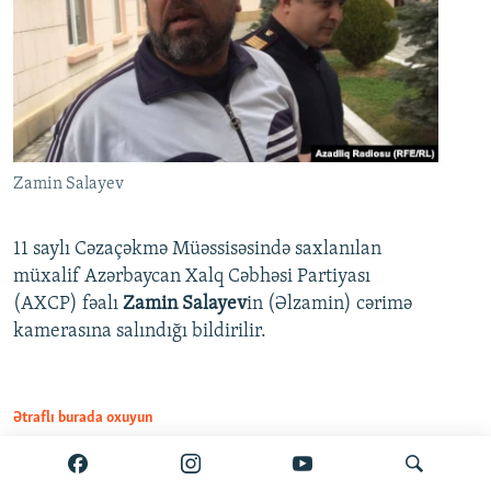
Zamin Salayev
11 saylı Cəzaçəkmə Müəssisəsində saxlanılan
müxalif Azərbaycan Xalq Cəbhəsi Partiyası
(AXCP) fəalı
Zamin Salayev
in (Əlzamin) cərimə
kamerasına salındığı bildirilir.
Ətraflı burada oxuyun