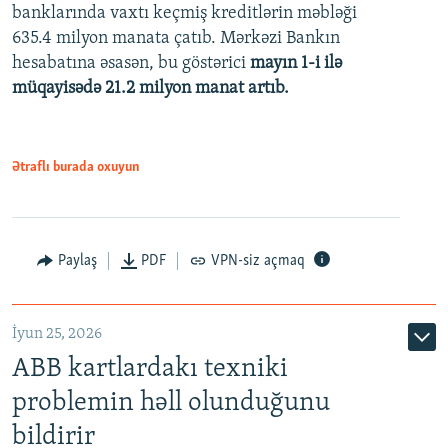
banklarında vaxtı keçmiş kreditlərin məbləği
480p
635.4 milyon manata çatıb. Mərkəzi Bankın
720p
hesabatına əsasən, bu göstərici
mayın 1-i ilə
müqayisədə 21.2 milyon manat artıb.
1080p
Ətraflı burada oxuyun
Auto
240p
360p
480p
Paylaş
PDF
VPN-siz açmaq
720p
1080p
İyun 25, 2026
ABB kartlardakı texniki
problemin həll olunduğunu
bildirir