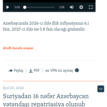
Auto
0:00
2:58
240p
Azərbaycanda 2026-cı ildə illik inflyasiyanın 6.1
360p
faiz, 2027-ci ildə isə 5.8 faiz olacağı gözlənilir.
480p
720p
1080p
Ətraflı burada oxuyun
Paylaş
PDF
VPN-siz açmaq
İyul 20, 2026
Auto
240p
360p
480p
Suriyadan 16 nəfər Azərbaycan
720p
1080p
vətəndaşı repatriasiya olunub