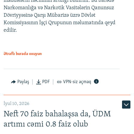
maddələrin həcminin artdığı bildirilir. Bu barədə
Narkomanlığa və Narkotik Vasitələrin Qanunsuz
Dövriyyəsinə Qarşı Mübarizə üzrə Dövlət
Komissiyasının İşçi Qrupunun məlumatında qeyd
edilir.
Ətraflı burada oxuyun
Paylaş
PDF
VPN-siz açmaq
İyul 10, 2026
Neft 70 faiz bahalaşsa da, ÜDM
artımı cəmi 0.8 faiz olub