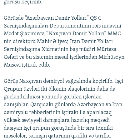
görüşü keçirilib.
İNFOQRAFIKA
AZƏRBAYCAN ƏDƏBIYYATI KITABXANASI
MISSIYAMIZ
BIZI IZLƏ
KARIKATURA
İSLAM VƏ DEMOKRATIYA
PEŞƏ ETIKASI VƏ JURNALISTIKA STANDARTLARIMIZ
Görüşdə “Azərbaycan Dəmir Yolları” QS C
Sərnişindaşımaları Departamentinin rəis müavini
İZ - MƏDƏNIYYƏT PROQRAMI
MATERIALLARIMIZDAN ISTIFADƏ
Mədət Şıxəmirov, “Naxçıvan Dəmir Yolları” MMC-
AZADLIQRADIOSU MOBIL TELEFONUNUZDA
RFE/RL-in bütün saytları
nin direktoru Mahir Əliyev, İran Dəmir Yolları
Sərnişindaşıma Xidmətinin baş müdiri Mürtəza
BIZIMLƏ ƏLAQƏ
Cəfəri və bu sistemin məsul işçilərindən Mirhüseyn
XƏBƏR BÜLLETENLƏRIMIZ
Musəvi iştirak edib.
Görüş Naxçıvan dəmiryol vağzalında keçirilib. İşçi
Qrupun üzvləri iki ölkənin əlaqələrinin daha da
gücləndirilməsi yönündə görülən işlərdən
danışıblar. Qarşıdakı günlərdə Azərbaycan və İran
dəmiryolu rəhbərlərinin iştirakı ilə aparılacaq
yüksək səviyyəli danışıqlara hazırlıq məqsədi
daşıyan işçi qrupun görüşündə bir sıra texniki
məsələlər, sərnişin qatarının qrafiki və tariflər