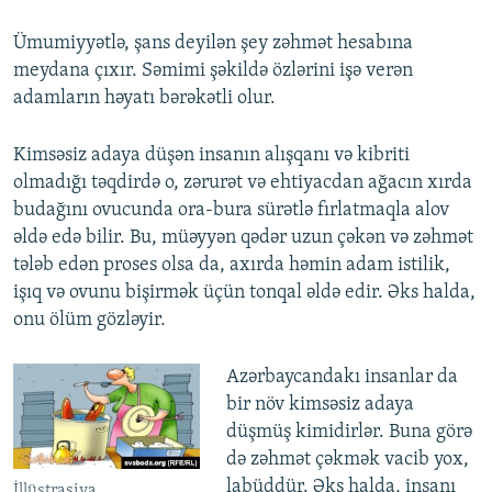
Ümumiyyətlə, şans deyilən şey zəhmət hesabına
meydana çıxır. Səmimi şəkildə özlərini işə verən
adamların həyatı bərəkətli olur.
Kimsəsiz adaya düşən insanın alışqanı və kibriti
olmadığı təqdirdə o, zərurət və ehtiyacdan ağacın xırda
budağını ovucunda ora-bura sürətlə fırlatmaqla alov
əldə edə bilir. Bu, müəyyən qədər uzun çəkən və zəhmət
tələb edən proses olsa da, axırda həmin adam istilik,
işıq və ovunu bişirmək üçün tonqal əldə edir. Əks halda,
onu ölüm gözləyir.
Azərbaycandakı insanlar da
bir növ kimsəsiz adaya
düşmüş kimidirlər. Buna görə
də zəhmət çəkmək vacib yox,
labüddür. Əks halda, insanı
İllüstrasiya