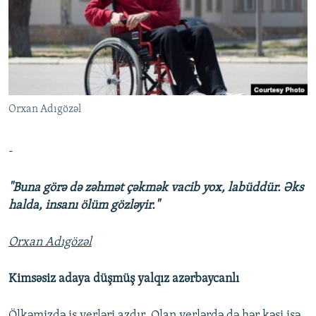
İNFOQRAFIKA
AZƏRBAYCAN ƏDƏBIYYATI KITABXANASI
MISSIYAMIZ
BIZI IZLƏ
KARIKATURA
İSLAM VƏ DEMOKRATIYA
PEŞƏ ETIKASI VƏ JURNALISTIKA STANDARTLARIMIZ
İZ - MƏDƏNIYYƏT PROQRAMI
MATERIALLARIMIZDAN ISTIFADƏ
AZADLIQRADIOSU MOBIL TELEFONUNUZDA
RFE/RL-in bütün saytları
Orxan Adıgözəl
BIZIMLƏ ƏLAQƏ
XƏBƏR BÜLLETENLƏRIMIZ
-
"Buna görə də zəhmət çəkmək vacib yox, labüddür. Əks
halda, insanı ölüm gözləyir."
Orxan Adıgözəl
Kimsəsiz adaya düşmüş yalqız azərbaycanlı
Ölkəmizdə iş yerləri azdır. Olan yerlərdə də hər kəsi işə