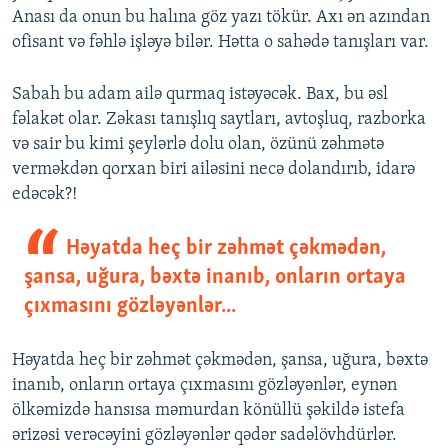
Anası da onun bu halına göz yazı tökür. Axı ən azından
ofisant və fəhlə işləyə bilər. Hətta o sahədə tanışları var.
Sabah bu adam ailə qurmaq istəyəcək. Bax, bu əsl
fəlakət olar. Zəkası tanışlıq saytları, avtoşluq, razborka
və sair bu kimi şeylərlə dolu olan, özünü zəhmətə
verməkdən qorxan biri ailəsini necə dolandırıb, idarə
edəcək?!
Həyatda heç bir zəhmət çəkmədən,
şansa, uğura, bəxtə inanıb, onların ortaya
çıxmasını gözləyənlər...
Həyatda heç bir zəhmət çəkmədən, şansa, uğura, bəxtə
inanıb, onların ortaya çıxmasını gözləyənlər, eynən
ölkəmizdə hansısa məmurdan könüllü şəkildə istefa
ərizəsi verəcəyini gözləyənlər qədər sadəlövhdürlər.