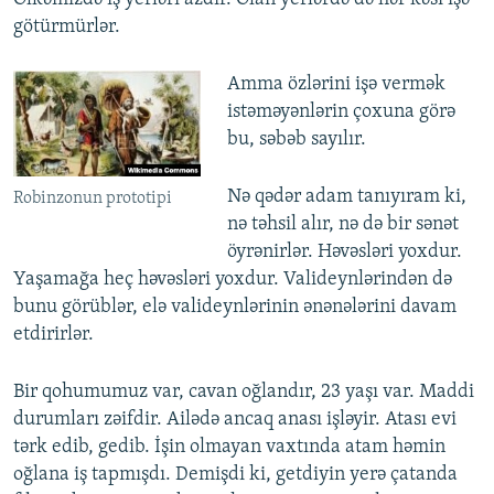
götürmürlər.
Amma özlərini işə vermək
istəməyənlərin çoxuna görə
bu, səbəb sayılır.
Nə qədər adam tanıyıram ki,
Robinzonun prototipi
nə təhsil alır, nə də bir sənət
öyrənirlər. Həvəsləri yoxdur.
Yaşamağa heç həvəsləri yoxdur. Valideynlərindən də
bunu görüblər, elə valideynlərinin ənənələrini davam
etdirirlər.
Bir qohumumuz var, cavan oğlandır, 23 yaşı var. Maddi
durumları zəifdir. Ailədə ancaq anası işləyir. Atası evi
tərk edib, gedib. İşin olmayan vaxtında atam həmin
oğlana iş tapmışdı. Demişdi ki, getdiyin yerə çatanda