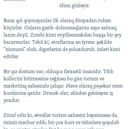
ölüm gözləyir.
Buna qol qoymayanlar ilk olaraq dünyadan ruhən
köçürlər. Onların gəzib-dolanmaqlarını saya salmaq
lazım deyil. Zombi kimi veyillənməkdən başqa bir şey
bacarmırlar. Təbii ki, ətraflarına ən iyrənc şəkildə
“nümunə” olub, digərlərini də yoluxdurub, özləri kimi
edirlər.
Bir qız dostum var, olduqca fərasətli insandır. Tibb
kollecini bitirməsinə rəğmən bu gün turizm və
marketinq sahəsində çalışır. Əlavə olaraq peşəkar rəsm
kurslarına qatılır. Demək olar, əlindən gəlməyən iş
yoxdur.
Etiraf edir ki, əvvəllər turizm sahəsini bəyənməsə də,
özünü məcbur edib, bir çox kurs və təlimlərə qoşulub