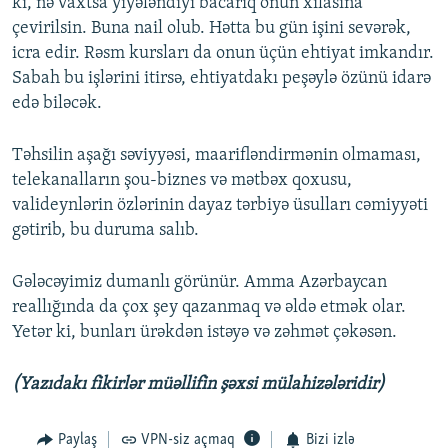
ki, nə vaxtsa yiyələndiyi bacarıq onun xilasına
çevirilsin. Buna nail olub. Hətta bu gün işini sevərək,
icra edir. Rəsm kursları da onun üçün ehtiyat imkandır.
Sabah bu işlərini itirsə, ehtiyatdakı peşəylə özünü idarə
edə biləcək.
Təhsilin aşağı səviyyəsi, maarifləndirmənin olmaması,
telekanalların şou-biznes və mətbəx qoxusu,
valideynlərin özlərinin dayaz tərbiyə üsulları cəmiyyəti
gətirib, bu duruma salıb.
Gələcəyimiz dumanlı görünür. Amma Azərbaycan
reallığında da çox şey qazanmaq və əldə etmək olar.
Yetər ki, bunları ürəkdən istəyə və zəhmət çəkəsən.
(Yazıdakı fikirlər müəllifin şəxsi mülahizələridir)
Paylaş
VPN-siz açmaq
Bizi izlə