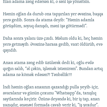
filan adama zəng edərsən ki, o səni işə yönəltsin.
Həmin oğlan da durub ona tapşırılan yer əvəzinə, başqa
yerə gedib. Sonra da atama deyib: “Həmin adamla
görüşdüm, soyuq danışdı, məni işə götürmədi”.
Daha sonra yalanı üzə çıxdı. Məlum oldu ki, heç həmin
yerə getməyib. Əvəzinə harasa gedib, vaxt öldürüb, evə
qayıdıb.
Anası atama zəng edib üzülərək dedi ki, oğlu evdə
qırğın salıb, “əl çəkin, işləmək istəmirəm”. Bundan artıq
adama nə kömək edəsən?! Tənbəllik!!!
İndi həmin oğlan anasının qazandığı pulla yeyib-içir,
avaralanır və günün çoxunu "Whatsapp"da, tanışlıq
saytlarında keçirir. Özünə deyəndə ki, bir iş tap, anan
yazıqdır, ənənəvi formada cavab verir ki, “iş yoxdur”.