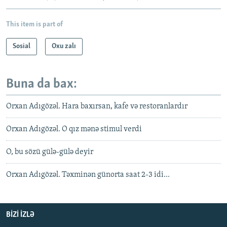
This item is part of
Sosial
Oxu zalı
Buna da bax:
Orxan Adıgözəl. Hara baxırsan, kafe və restoranlardır
Orxan Adıgözəl. O qız mənə stimul verdi
O, bu sözü gülə-gülə deyir
Orxan Adıgözəl. Təxminən günorta saat 2-3 idi...
BIZI IZLƏ