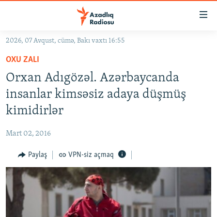
Keçid
linkləri
Əsas
2026, 07 Avqust, cümə, Bakı vaxtı 16:55
məzmuna
GÜNDƏM
OXU ZALI
qayıt
#İZAHLA
Əsas
Orxan Adıgözəl. Azərbaycanda
KORRUPSIOMETR
naviqasiyaya
insanlar kimsəsiz adaya düşmüş
qayıt
#ƏSLINDƏ
kimidirlər
Axtarışa
FƏRQƏ BAX
keç
Mart 02, 2016
QANUNI DOĞRU
Paylaş
VPN-siz açmaq
ARAŞDIRMA
MULTIMEDIA
RADIO ARXIV
VIDEO
HAQQIMIZDA
FOTOQALEREYA
OXU ZALI