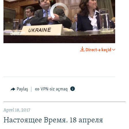
No media source currently available
0:00
0:25:27
Direct-ə keçid
EMBED
PAYLAŞ
Настоящее Время. 18 апреля
EMBED
PAYLAŞ
Paylaş
VPN-siz açmaq
Aprel 18, 2017
Настоящее Время. 18 апреля