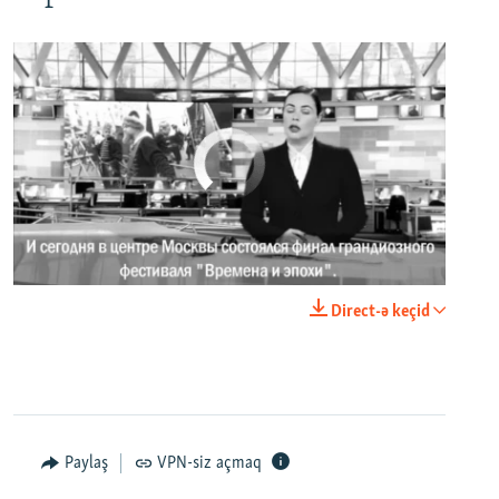
No media source currently available
0:00
0:02:18
Direct-ə keçid
EMBED
PAYLAŞ
Paylaş
VPN-siz açmaq