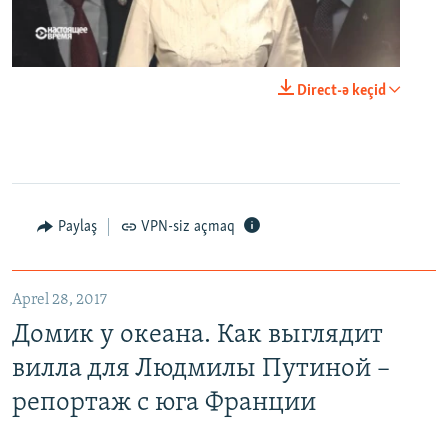
0:00
0:23:44
Direct-ə keçid
EMBED
PAYLAŞ
Paylaş
VPN-siz açmaq
Домик у океана. Как выглядит вилла для Людмилы Путиной – репортаж с юга Франции
EMBED
PAYLAŞ
Aprel 28, 2017
Домик у океана. Как выглядит
вилла для Людмилы Путиной –
репортаж с юга Франции