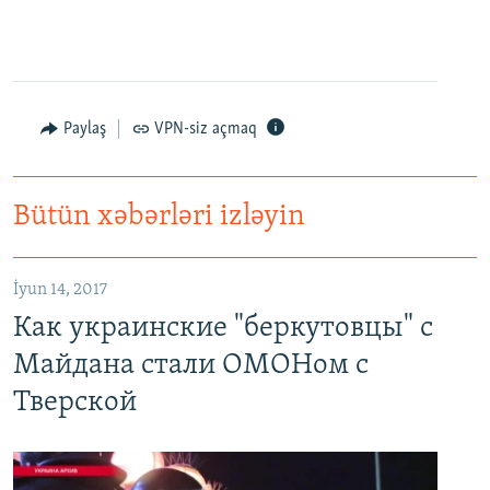
Paylaş
VPN-siz açmaq
Bütün xəbərləri izləyin
Как украинские "беркутовцы" с Майдана стали ОМОНом с Тверской
EMBED
PAYLAŞ
İyun 14, 2017
Как украинские "беркутовцы" с
Майдана стали ОМОНом с
Тверской