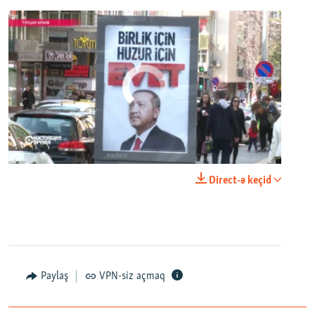
No media source currently available
0:00
0:24:40
Direct-ə keçid
EMBED
PAYLAŞ
Настоящее Время. 12 апреля
EMBED
PAYLAŞ
Paylaş
VPN-siz açmaq