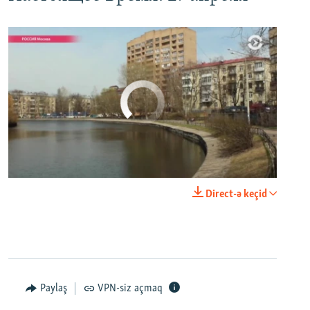
No media source currently available
0:00
0:29:00
Direct-ə keçid
EMBED
PAYLAŞ
Настоящее Время. 20 апреля
EMBED
PAYLAŞ
Paylaş
VPN-siz açmaq