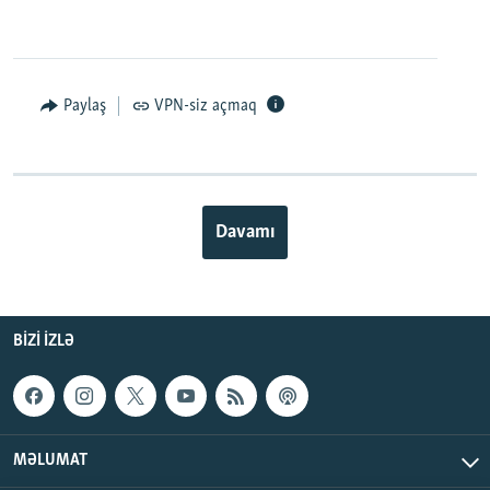
0:00
0:02:32
EMBED
PAYLAŞ
Paylaş
VPN-siz açmaq
Davamı
BIZI IZLƏ
MƏLUMAT