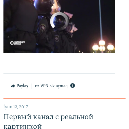
No media source currently available
0:00
0:07:18
EMBED
PAYLAŞ
Первый канал с реальной картинкой
Paylaş
VPN-siz açmaq
EMBED
PAYLAŞ
İyun 13, 2017
Первый канал с реальной
картинкой