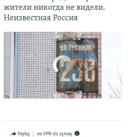
жители никогда не видели.
Неизвестная Россия
No media source currently available
0:00
0:24:27
EMBED
PAYLAŞ
Paylaş
VPN-siz açmaq