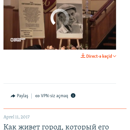
No media source currently available
0:00
0:23:20
Direct-ə keçid
EMBED
PAYLAŞ
Paylaş
VPN-siz açmaq
Как живет город, который его жители никогда не видели. Неизвестная Россия
EMBED
PAYLAŞ
Aprel 11, 2017
Как живет город, который его