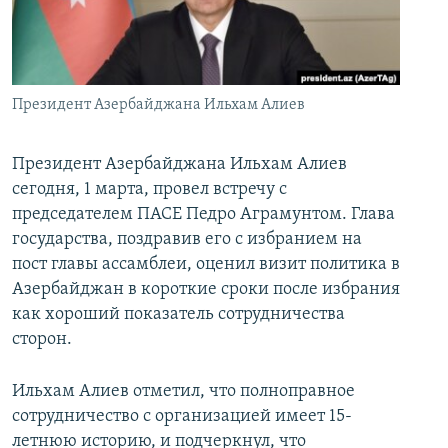
İNFOQRAFIKA
AZƏRBAYCAN ƏDƏBIYYATI KITABXANASI
MISSIYAMIZ
BIZI IZLƏ
KARIKATURA
İSLAM VƏ DEMOKRATIYA
PEŞƏ ETIKASI VƏ JURNALISTIKA STANDARTLARIMIZ
İZ - MƏDƏNIYYƏT PROQRAMI
MATERIALLARIMIZDAN ISTIFADƏ
Президент Азербайджана Ильхам Алиев
AZADLIQRADIOSU MOBIL TELEFONUNUZDA
RFE/RL-in bütün saytları
BIZIMLƏ ƏLAQƏ
Президент Азербайджана Ильхам Алиев
сегодня, 1 марта, провел встречу с
XƏBƏR BÜLLETENLƏRIMIZ
председателем ПАСЕ Педро Аграмунтом. Глава
государства, поздравив его с избранием на
пост главы ассамблеи, оценил визит политика в
Азербайджан в короткие сроки после избрания
как хороший показатель сотрудничества
сторон.
Ильхам Алиев отметил, что полноправное
сотрудничество с организацией имеет 15-
летнюю историю, и подчеркнул, что