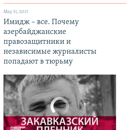
May 31, 2017
Имидж – все. Почему азербайджанские правозащитники и независимые журналисты попадают в тюрьму
Имидж – все. Почему
EMBED
PAYLAŞ
азербайджанские
правозащитники и
независимые журналисты
попадают в тюрьму
No media source currently available