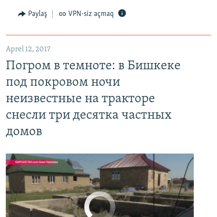
Paylaş
VPN-siz açmaq
Aprel 12, 2017
Погром в темноте: в Бишкеке под покровом ночи неизвестные на тракторе снесли три десятка частных домов
Погром в темноте: в Бишкеке
EMBED
PAYLAŞ
под покровом ночи
неизвестные на тракторе
снесли три десятка частных
домов
No media source currently available