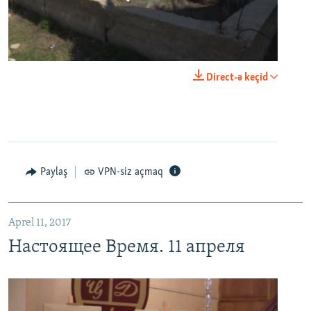
0:00
0:03:43
Direct-ə keçid
EMBED
PAYLAŞ
Настоящее Время. 11 апреля
EMBED
PAYLAŞ
Paylaş
VPN-siz açmaq
Aprel 11, 2017
Настоящее Время. 11 апреля