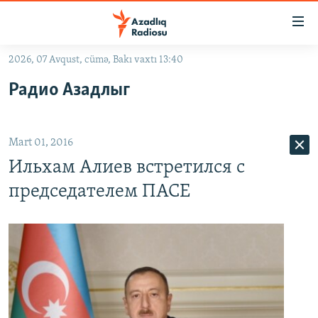
Keçid
linkləri
Əsas
2026, 07 Avqust, cümə, Bakı vaxtı 13:40
məzmuna
GÜNDƏM
Радио Азадлыг
qayıt
#İZAHLA
Əsas
KORRUPSIOMETR
naviqasiyaya
Mart 01, 2016
qayıt
#ƏSLINDƏ
Axtarışa
Ильхам Алиев встретился с
FƏRQƏ BAX
keç
председателем ПАСЕ
QANUNI DOĞRU
ARAŞDIRMA
MULTIMEDIA
RADIO ARXIV
VIDEO
HAQQIMIZDA
FOTOQALEREYA
OXU ZALI