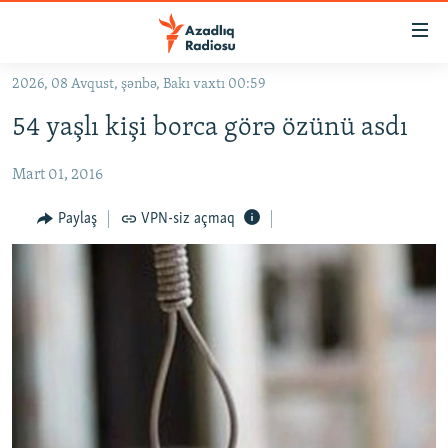
Keçid
linkləri
Əsas
2026, 08 Avqust, şənbə, Bakı vaxtı 00:59
məzmuna
GÜNDƏM
54 yaşlı kişi borca görə özünü asdı
qayıt
#İZAHLA
Əsas
Mart 01, 2016
KORRUPSIOMETR
naviqasiyaya
qayıt
#ƏSLINDƏ
Paylaş
VPN-siz açmaq
Axtarışa
FƏRQƏ BAX
keç
QANUNI DOĞRU
ARAŞDIRMA
MULTIMEDIA
RADIO ARXIV
VIDEO
HAQQIMIZDA
FOTOQALEREYA
OXU ZALI