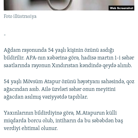
İNFOQRAFIKA
AZƏRBAYCAN ƏDƏBIYYATI KITABXANASI
MISSIYAMIZ
BIZI IZLƏ
Foto illüstrasiya
KARIKATURA
İSLAM VƏ DEMOKRATIYA
PEŞƏ ETIKASI VƏ JURNALISTIKA STANDARTLARIMIZ
İZ - MƏDƏNIYYƏT PROQRAMI
MATERIALLARIMIZDAN ISTIFADƏ
-
AZADLIQRADIOSU MOBIL TELEFONUNUZDA
RFE/RL-in bütün saytları
Ağdam rayonunda 54 yaşlı kişinin özünü asdığı
BIZIMLƏ ƏLAQƏ
bildirilir. APA-nın xəbərinə görə, hadisə martın 1-i səhər
XƏBƏR BÜLLETENLƏRIMIZ
saatlarında rayonun Xındırıstan kəndində qeydə alınıb.
54 yaşlı Mövsüm Atapur özünü həyətyanı sahəsində, qoz
ağacından asıb. Ailə üzvləri səhər onun meyitini
ağacdan asılmış vəziyyətdə tapıblar.
Yaxınlarının bildirdiyinə görə, M.Atapurun külli
miqdarda borcu olub, intiharın da bu səbəbdən baş
verdiyi ehtimal olunur.