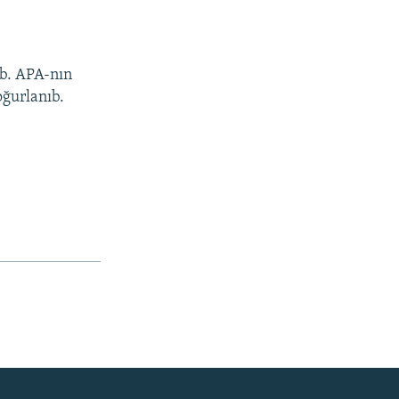
ub. APA-nın
oğurlanıb.