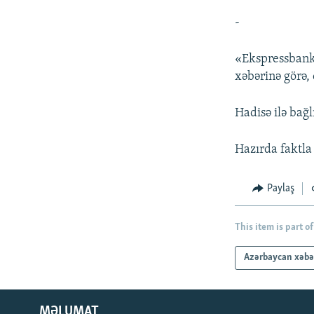
-
«Ekspressbank»
xəbərinə görə,
Hadisə ilə bağ
Hazırda faktla 
Paylaş
This item is part of
Azərbaycan xəbə
MƏLUMAT