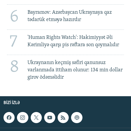
6
Bayramov: Azərbaycan Ukraynaya qaz
tədarük etməyə hazırdır
7
'Human Rights Watch': Hakimiyyət Əli
Kərimliyə qarşı pis rəftara son qoymalıdır
8
Ukraynanın keçmiş səfiri qanunsuz
varlanmada ittiham olunur: 134 min dollar
girov ödəməlidir
BIZI IZLƏ