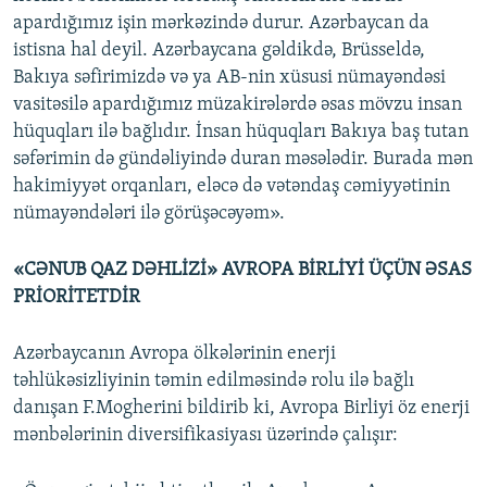
apardığımız işin mərkəzində durur. Azərbaycan da
istisna hal deyil. Azərbaycana gəldikdə, Brüsseldə,
Bakıya səfirimizdə və ya AB-nin xüsusi nümayəndəsi
vasitəsilə apardığımız müzakirələrdə əsas mövzu insan
hüquqları ilə bağlıdır. İnsan hüquqları Bakıya baş tutan
səfərimin də gündəliyində duran məsələdir. Burada mən
hakimiyyət orqanları, eləcə də vətəndaş cəmiyyətinin
nümayəndələri ilə görüşəcəyəm».
«CƏNUB QAZ DƏHLİZİ» AVROPA BİRLİYİ ÜÇÜN ƏSAS
PRİORİTETDİR
Azərbaycanın Avropa ölkələrinin enerji
təhlükəsizliyinin təmin edilməsində rolu ilə bağlı
danışan F.Mogherini bildirib ki, Avropa Birliyi öz enerji
mənbələrinin diversifikasiyası üzərində çalışır: