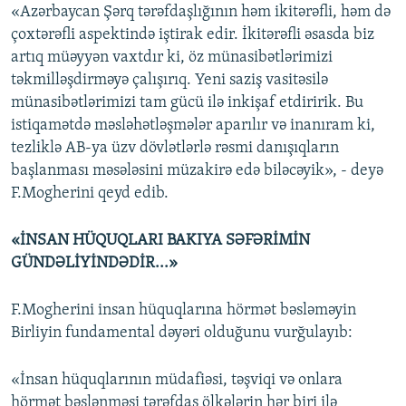
«Azərbaycan Şərq tərəfdaşlığının həm ikitərəfli, həm də
çoxtərəfli aspektində iştirak edir. İkitərəfli əsasda biz
artıq müəyyən vaxtdır ki, öz münasibətlərimizi
təkmilləşdirməyə çalışırıq. Yeni saziş vasitəsilə
münasibətlərimizi tam gücü ilə inkişaf etdiririk. Bu
istiqamətdə məsləhətləşmələr aparılır və inanıram ki,
tezliklə AB-ya üzv dövlətlərlə rəsmi danışıqların
başlanması məsələsini müzakirə edə biləcəyik», - deyə
F.Mogherini qeyd edib.
«İNSAN HÜQUQLARI BAKIYA SƏFƏRİMİN
GÜNDƏLİYİNDƏDİR...»
F.Mogherini insan hüquqlarına hörmət bəsləməyin
Birliyin fundamental dəyəri olduğunu vurğulayıb:
«İnsan hüquqlarının müdafiəsi, təşviqi və onlara
hörmət bəslənməsi tərəfdaş ölkələrin hər biri ilə