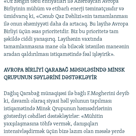
«Öz zəngin təbii ehtiyatları ilə Azərbaycan Avropa
Birliyinin mühüm və etibarlı enerji təminatçısıdır və
ümidvarıq ki, «Cənub Qaz Dəhlizi»nin tamamlanması
ilə onun əhəmiyyəti daha da artacaq. Bu layihə Avropa
Birliyi üçün əsas prioritetdir. Biz bu prioritetə tam
şəkildə ciddi yanaşırıq. Layihənin vaxtında
tamamlanmasına mane ola biləcək istənilən maneənin
aradan qaldırılması istiqamətində fəal işləyirik».
AVROPA BİRLİYİ QARABAĞ MƏSƏLƏSİNDƏ MİNSK
QRUPUNUN SƏYLƏRİNİ DƏSTƏKLƏYİR
Dağlıq Qarabağ münaqişəsi ilə bağlı F.Mogherini deyib
ki, davamlı olaraq siyasi həll yolunun tapılması
istiqamətində Minsk Qrupunun həmsədrlərinin
göstərdiyi cəhdləri dəstəkləyirlər: «Mühitin
yaxşılaşmasına töhfə vermək, danışıqları
intensivləşdirmək üçün bizə lazım olan məsələ yerdə