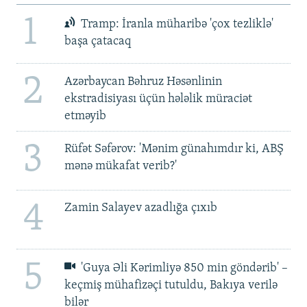
1
Tramp: İranla müharibə 'çox tezliklə'
başa çatacaq
2
Azərbaycan Bəhruz Həsənlinin
ekstradisiyası üçün hələlik müraciət
etməyib
3
Rüfət Səfərov: 'Mənim günahımdır ki, ABŞ
mənə mükafat verib?'
4
Zamin Salayev azadlığa çıxıb
5
'Guya Əli Kərimliyə 850 min göndərib' –
keçmiş mühafizəçi tutuldu, Bakıya verilə
bilər