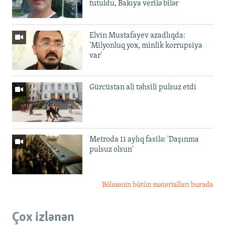
tutuldu, Bakıya verilə bilər
Elvin Mustafayev azadlıqda:
'Milyonluq yox, minlik korrupsiya
var'
Gürcüstan ali təhsili pulsuz etdi
Metroda 11 aylıq fasilə: 'Daşınma
pulsuz olsun'
Bölmənin bütün materialları burada
Çox izlənən