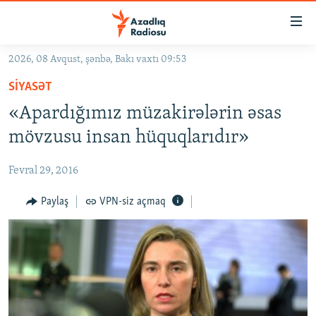
Keçid
linkləri
Əsas
2026, 08 Avqust, şənbə, Bakı vaxtı 09:53
məzmuna
GÜNDƏM
SIYASƏT
qayıt
#İZAHLA
Əsas
«Apardığımız müzakirələrin əsas
KORRUPSIOMETR
naviqasiyaya
mövzusu insan hüquqlarıdır»
qayıt
#ƏSLINDƏ
Axtarışa
Fevral 29, 2016
FƏRQƏ BAX
keç
QANUNI DOĞRU
Paylaş
VPN-siz açmaq
ARAŞDIRMA
MULTIMEDIA
RADIO ARXIV
VIDEO
HAQQIMIZDA
FOTOQALEREYA
OXU ZALI