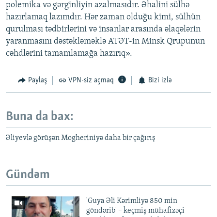
polemika və gərginliyin azalmasıdır. Əhalini sülhə
hazırlamaq lazımdır. Hər zaman olduğu kimi, sülhün
qurulması tədbirlərini və insanlar arasında əlaqələrin
yaranmasını dəstəkləməklə ATƏT-in Minsk Qrupunun
cəhdlərini tamamlamağa hazırıq».
Paylaş
VPN-siz açmaq
Bizi izlə
Buna da bax:
Əliyevlə görüşən Mogheriniyə daha bir çağırış
Gündəm
'Guya Əli Kərimliyə 850 min
göndərib' – keçmiş mühafizəçi