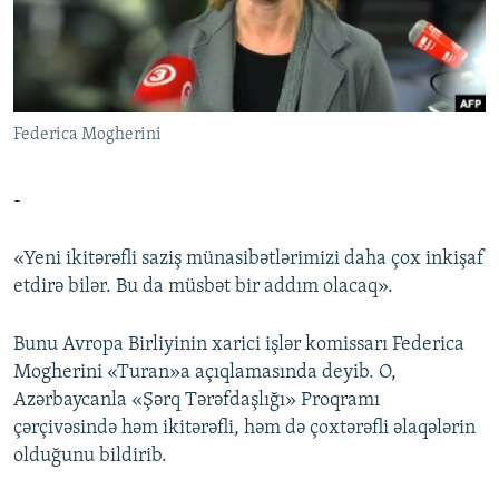
İNFOQRAFIKA
AZƏRBAYCAN ƏDƏBIYYATI KITABXANASI
MISSIYAMIZ
BIZI IZLƏ
KARIKATURA
İSLAM VƏ DEMOKRATIYA
PEŞƏ ETIKASI VƏ JURNALISTIKA STANDARTLARIMIZ
İZ - MƏDƏNIYYƏT PROQRAMI
MATERIALLARIMIZDAN ISTIFADƏ
Federica Mogherini
AZADLIQRADIOSU MOBIL TELEFONUNUZDA
RFE/RL-in bütün saytları
BIZIMLƏ ƏLAQƏ
-
XƏBƏR BÜLLETENLƏRIMIZ
«Yeni ikitərəfli saziş münasibətlərimizi daha çox inkişaf
etdirə bilər. Bu da müsbət bir addım olacaq».
Bunu Avropa Birliyinin xarici işlər komissarı Federica
Mogherini «Turan»a açıqlamasında deyib. O,
Azərbaycanla «Şərq Tərəfdaşlığı» Proqramı
çərçivəsində həm ikitərəfli, həm də çoxtərəfli əlaqələrin
olduğunu bildirib.